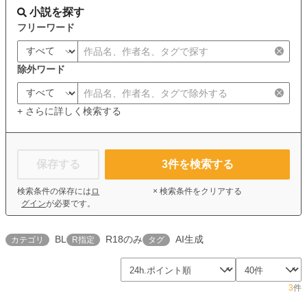
小説を探す
フリーワード
除外ワード
+ さらに詳しく検索する
保存する
3
件を検索する
検索条件の保存には
ロ
× 検索条件をクリアする
グイン
が必要です。
BL
R18のみ
AI生成
カテゴリ
R指定
タグ
3
件