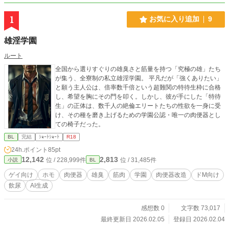
1
お気に入り追加
9
雄淫学園
ルート
全国から選りすぐりの雄臭さと筋量を持つ「究極の雄」たち
が集う、全寮制の私立雄淫学園。 平凡だが「強くありたい」
と願う主人公は、倍率数千倍という超難関の特待生枠に合格
し、希望を胸にその門を叩く。しかし、彼が手にした「特待
生」の正体は、数千人の絶倫エリートたちの性欲を一身に受
け、その種を磨き上げるための学園公認・唯一の肉便器とし
ての椅子だった。
BL
完結
ｼｮｰﾄｼｮｰﾄ
R18
24h.ポイント
85pt
12,142
2,813
位 / 228,999件
位 / 31,485件
小説
BL
ゲイ向け
ホモ
肉便器
雄臭
筋肉
学園
肉便器改造
ドM向け
飲尿
AI生成
感想数 0
文字数 73,017
最終更新日 2026.02.05
登録日 2026.02.04