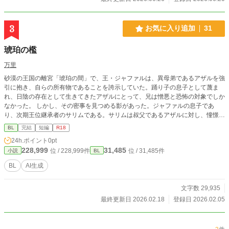
3
お気に入り追加
31
琥珀の檻
万里
砂漠の王国の離宮「琥珀の間」で、王・ジャファルは、異母弟であるアザルを強
引に抱き、自らの所有物であることを誇示していた。踊り子の息子として蔑ま
れ、日陰の存在として生きてきたアザルにとって、兄は憎悪と恐怖の対象でしか
なかった。 しかし、その密事を見つめる影があった。ジャファルの息子であ
り、次期王位継承者のサリムである。サリムは叔父であるアザルに対し、憧憬を
超えた歪な独占欲を抱いていた。 父から子へ。親子二人の狂おしい執着の視線
BL
完結
短編
R18
に晒されたアザルは、砂漠の夜よりも深い愛憎の檻に囚われていく。
24h.ポイント
0pt
228,999
31,485
位 / 228,999件
位 / 31,485件
小説
BL
BL
AI生成
文字数 29,935
最終更新日 2026.02.18
登録日 2026.02.05