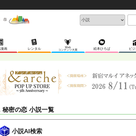
Web
稿漫画
レンタル
絵本ひろば
ビジ
コンテンツ大賞
L 秘密の恋 小説一覧
小説AI検索