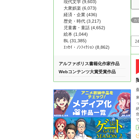
現代文学 (9,603)
大衆娯楽 (6,073)
経済・企業 (436)
カ
歴史・時代 (3,217)
児童書・童話 (4,652)
絵本 (1,044)
BL (31,385)
ｴｯｾｲ・ﾉﾝﾌｨｸｼｮﾝ (8,862)
アルファポリス書籍化作家作品
Webコンテンツ大賞受賞作品
った。 ある夜、組の幹部で冷徹
絶