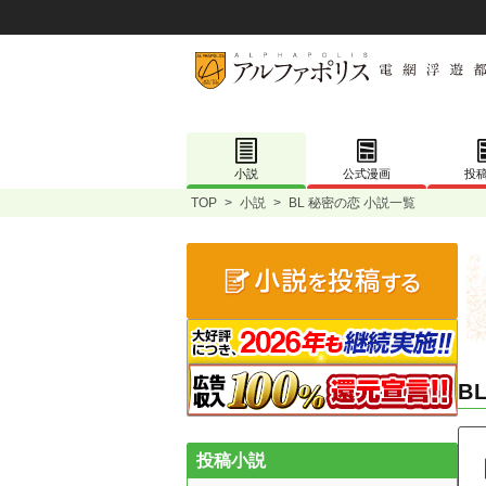
小説
公式漫画
投
TOP
>
小説
>
BL 秘密の恋 小説一覧
B
投稿小説