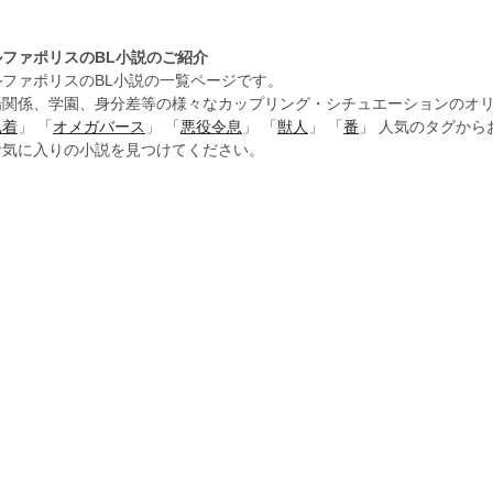
ルファポリスのBL小説のご紹介
ルファポリスのBL小説の一覧ページです。
場関係、学園、身分差等の様々なカップリング・シチュエーションのオリ
執着
」 「
オメガバース
」 「
悪役令息
」 「
獣人
」 「
番
」 人気のタグか
お気に入りの小説を見つけてください。