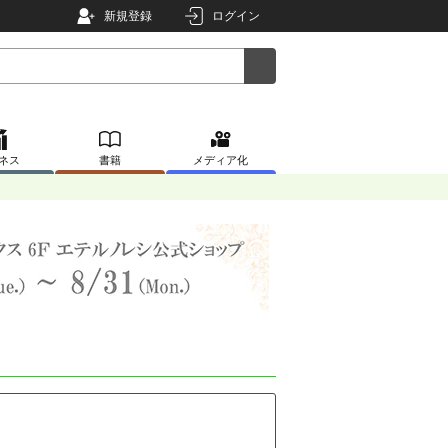
新規登録
ログイン
ネス
書籍
メディア化