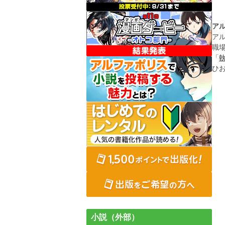
ア
ア
職
「
ひ
小説（外部）