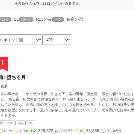
検索条件の保存には
ログイン
が必要です。
BL
R15のみ
秘密の恋
テゴリ
R指定
タグ
1
闇に堕ちる月
春夜夢
東京の裏社会――ヤクザの世界で生きる下っ端の青年、藤堂蓮。 孤独で傷ついた心
な青年、神代颯と出会う。 クールで計算高い颯の視線は、蓮の孤独を見抜き、彼に近づく。 最初は拒
していた蓮も、次第に颯の強さと優しさに心を開き始める。 しかし、組内抗争や裏切り、過去の因縁が二人を引き裂こうとする。
危険と欲望が交錯する中、互いに依存し、心を重ねていく二人。 命を懸けた抗争の
できるのか。
BL
完結
短編
R15
228,579
31,385
24h.ポイント
0pt
位 / 228,579件
位 / 31,385件
小説
BL