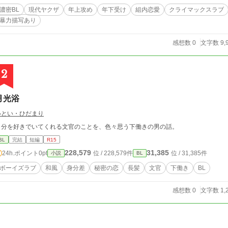
濃密BL
現代ヤクザ
年上攻め
年下受け
組内恋愛
クライマックスラブ
暴力描写あり
感想数 0
文字数 9,
2
月光浴
いとい・ひだまり
自分を好きでいてくれる文官のことを、色々思う下働きの男の話。
BL
完結
短編
R15
228,579
31,385
24h.ポイント
0pt
位 / 228,579件
位 / 31,385件
小説
BL
ボーイズラブ
和風
身分差
秘密の恋
長髪
文官
下働き
BL
感想数 0
文字数 1,