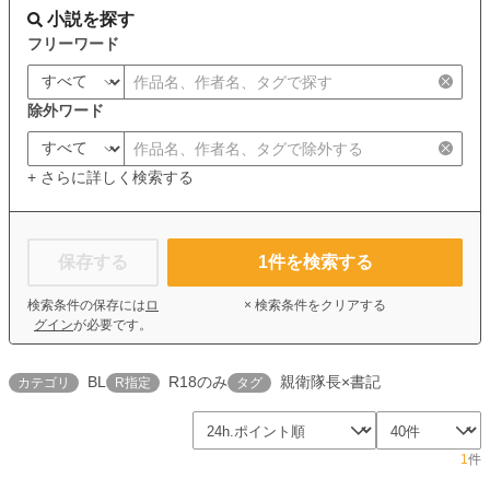
小説を探す
フリーワード
除外ワード
+ さらに詳しく検索する
保存する
1
件を検索する
検索条件の保存には
ロ
× 検索条件をクリアする
グイン
が必要です。
BL
R18のみ
親衛隊長×書記
カテゴリ
R指定
タグ
1
件