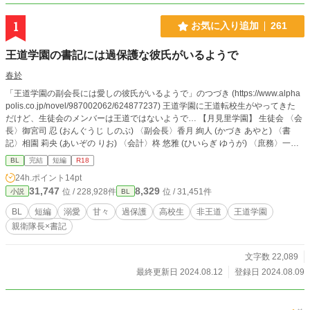
1
お気に入り追加
261
王道学園の書記には過保護な彼氏がいるようで
春於
「王道学園の副会長には愛しの彼氏がいるようで」のつづき (https://www.alpha
polis.co.jp/novel/987002062/624877237) 王道学園に王道転校生がやってきた
だけど、生徒会のメンバーは王道ではないようで… 【月見里学園】 生徒会 〈会
長〉御宮司 忍 (おんぐうじ しのぶ) 〈副会長〉香月 絢人 (かづき あやと) 〈書
記〉相園 莉央 (あいぞの りお) 〈会計〉柊 悠雅 (ひいらぎ ゆうが) 〈庶務〉一色
彩葉/日彩 (いっしき いろは/ひいろ) 風紀委員 〈風紀委員長〉伊武 征太郎 (いぶ
BL
完結
短編
R18
せいたろう) 相園莉央親衛隊 〈親衛隊長〉早乙女 楓真 (さおとめ ふうま) 王道転
24h.ポイント
14pt
校生 浅見翔大 (あさみ しょうた) ※他サイトにも掲載しています
31,747
8,329
位 / 228,928件
位 / 31,451件
小説
BL
BL
短編
溺愛
甘々
過保護
高校生
非王道
王道学園
親衛隊長×書記
文字数 22,089
最終更新日 2024.08.12
登録日 2024.08.09