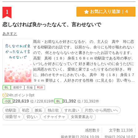
1
お気に入り追加
4
恋しなければ良かったなんて、言わせないで
あきすと
既出・お前なんか好きになるか。 の、主人公 真中 玲に恋
する幼馴染のお話です。 以前から、余りにも玲が報われない
ので。 何とかならないかと書きたかったお話でもあります。
高梨 真裕（１８） 身長１６８ｃｍ 幼馴染である玲の事が、
いつしか好きになっていて 好き避けをしたいのに会うたびに
結局惹かれていく。 愛猫と家でまったりするのが好き。 時
に、姉のオモチャにされている。 真中 玲（１８） 身長１７
９ｃｍ 要領よく、人好きのする性格（に見える） 言い寄られ
る事が多く、お人好しな性格の為 付き合ってしまう事も時に
BL
連載中
長編
R18
ある。 真裕との縁は特別に思っている。 ※玲には一応、体だ
24h.ポイント
0pt
けの関係の相手が現れたりもするので 苦手な方はご注意くだ
228,619
31,392
位 / 228,619件
位 / 31,392件
小説
BL
さい
幼馴染
初恋
嫉妬
独占欲
すれ違い
片想いから両想いへ
溺愛/甘々
切ない
イチャイチャ
女装要素あり
感想数 0
文字数 11,336
最終更新日 2024.10.09
登録日 2024.10.07