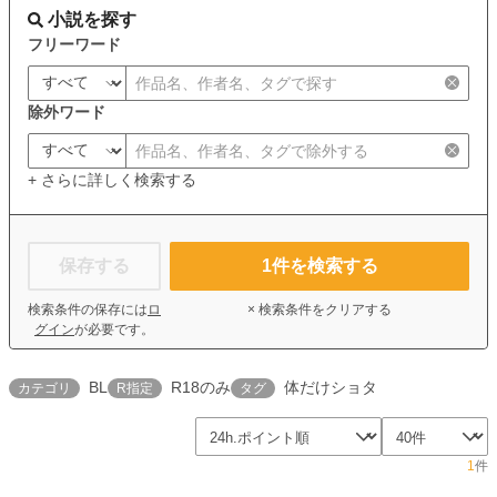
小説を探す
フリーワード
除外ワード
+ さらに詳しく検索する
保存する
1
件を検索する
検索条件の保存には
ロ
× 検索条件をクリアする
グイン
が必要です。
BL
R18のみ
体だけショタ
カテゴリ
R指定
タグ
1
件