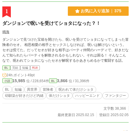
1
お気に入り追加
375
ダンジョンで呪いを受けてショタになった？！
鳴海
ダンジョンで見つけた宝箱を開けたら、呪いを受けてショタになってしまった冒
険者のセオ。 相思相愛の相手とセックスしなければ、呪いは解けないという。
セオは慌てた。だってセオが好きな相手はパーティ仲間のハーディで、好きだな
んて知られたらパーティを解散されるかもしれない。それは困る！ そんなこん
なで、呪われてショタになったセオが解呪するかあきらめるかで奮闘する話。
BL
完結
短編
R18
24h.ポイント
49pt
15,985
3,866
位 / 228,654件
位 / 31,396件
小説
BL
BL
短編
異世界
冒険者
呪われて体だけショタ
幼馴染が好きだけど内緒
体だけショタ
ハッピーエンド
ファンタジー
文字数 38,366
最終更新日 2025.02.15
登録日 2025.02.05