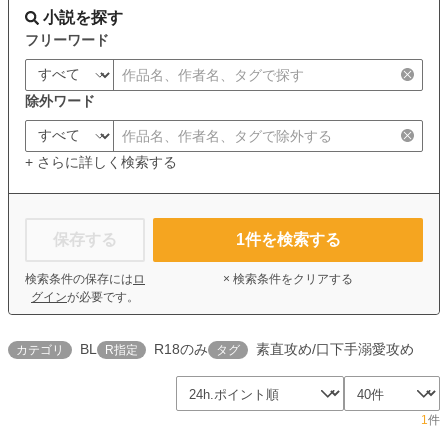
小説を探す
フリーワード
除外ワード
+ さらに詳しく検索する
保存する
1
件を検索する
検索条件の保存には
ロ
× 検索条件をクリアする
グイン
が必要です。
BL
R18のみ
素直攻め/口下手溺愛攻め
カテゴリ
R指定
タグ
1
件