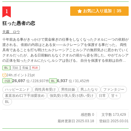
1
お気に入り追加
35
狂った愚者の恋
天霧 ロウ
十年前ある事がきっかけで賞金稼ぎの仕事をしなくなったクオルに一つの依頼が
渡される。 依頼の内容はとある女――ルクレーシアを保護する事だった。 両性
具有であることを打ち明けたルクレーシアことルシアの無邪気さに惹かれていく
クオルだったが、ある日前触れもなくクオルの前から姿を消した。やがてルシア
の正体を知ったクオルにたいしルシアは告げる。 自分を保護する依頼は自作自
演で、すべてはクオルに復讐するためだったと……。 クオル×ルシア (ファンタ
BL
完結
長編
R18
ジー/素直攻め/口下手溺愛攻め/強気受け/誘い受け/美人受け/美形×美形/賞金稼ぎ×
24h.ポイント
21pt
復讐者/溺愛/両性具有受/男ふたなり/男性妊娠/ハッピーエンド/甘々/日常) ※基本
26,697
6,937
位 / 228,937件
位 / 31,452件
小説
BL
的にクオル視点ですが、ルシア視点のものには★マークがついています。 ※Rシ
ーンがあるページには*がついてます。 ※前触れもなく残酷描写が入ります。
ハッピーエンド
両性具有受け
男性妊娠
男ふたなり
ファンタジー
素直攻め/口下手溺愛攻め
強気受け/美人受け/誘い受け
日常
甘々
BL
感想数 0
文字数 173,429
最終更新日 2025.03.18
登録日 2025.03.01