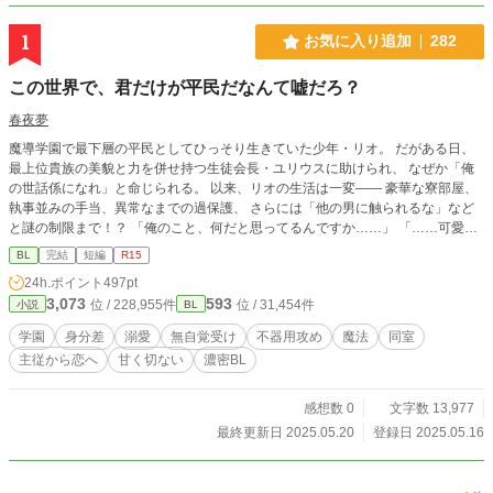
1
お気に入り追加
282
この世界で、君だけが平民だなんて嘘だろ？
春夜夢
魔導学園で最下層の平民としてひっそり生きていた少年・リオ。 だがある日、
最上位貴族の美貌と力を併せ持つ生徒会長・ユリウスに助けられ、 なぜか「俺
の世話係になれ」と命じられる。 以来、リオの生活は一変―― 豪華な寮部屋、
執事並みの手当、異常なまでの過保護、 さらには「他の男に触られるな」など
と謎の制限まで！？ 「俺のこと、何だと思ってるんですか……」 「……可愛い
と思ってる」 それって、“貴族と平民”の距離感ですか？ 不器用な最上級貴族×平
BL
完結
短編
R15
民育ちの天才少年 ――鈍感すれ違い×じれじれ甘やかし全開の、王道学園BL、
24h.ポイント
497pt
開幕！
3,073
593
位 / 228,955件
位 / 31,454件
小説
BL
学園
身分差
溺愛
無自覚受け
不器用攻め
魔法
同室
主従から恋へ
甘く切ない
濃密BL
感想数 0
文字数 13,977
最終更新日 2025.05.20
登録日 2025.05.16