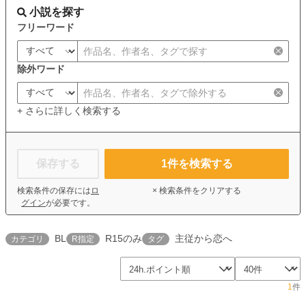
小説を探す
フリーワード
除外ワード
+ さらに詳しく検索する
保存する
1
件を検索する
検索条件の保存には
ロ
× 検索条件をクリアする
グイン
が必要です。
BL
R15のみ
主従から恋へ
カテゴリ
R指定
タグ
1
件