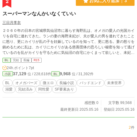
2
お気に入り追加
3
スーパーマンなんかいなくていい
三日月李衣
２０６０年の日本の宮城県気仙沼市に暮らす海野乱は、オメガの愛人の光国カイ
リを自宅に連れてきた。ランの妻の海野未妃が、夫が愛人の男を連れてきたこと
に怒り、更にカイリが乱の子を妊娠しているのを知って、更に怒る。妻の怒りを
鎮めるために乱は、カイリにカイリがある慈善団体の恐ろしい秘密を知って逃げ
ているのを乱がカイリを守るために気仙沼の自宅にかくまって欲しいと、未妃に
頭を下げる。未妃が腹正しく思いながらも、カイリが困っているを見捨てられず
BL
完結
長編
R15
にカイリを家に置いとくことにした。 その間に特権階級のアルファの清瀬祟継
24h.ポイント
7pt
が会長を務める慈善団体青の友愛基金の陰謀をオメガの愛人の加賀美紫信がオメ
37,129
9,968
位 / 228,618件
位 / 31,392件
小説
BL
ガの元従業員を探していた。 ごく平凡なベータの海野乱と特権階級のアルファ
清瀬祟継の邂逅が世界を揺るがす戦いが始まる。
BL
オメガバーズ
微エロ
長編小説
バッドエンド
未来世界
溺愛
完結済み
同性愛
SF要素あり
感想数 0
文字数 99,568
最終更新日 2025.05.16
登録日 2025.05.16
2
件