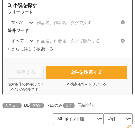
小説を探す
フリーワード
除外ワード
+ さらに詳しく検索する
保存する
2
件を検索する
検索条件の保存には
ロ
× 検索条件をクリアする
グイン
が必要です。
BL
R15のみ
長編小説
カテゴリ
R指定
タグ
2
件