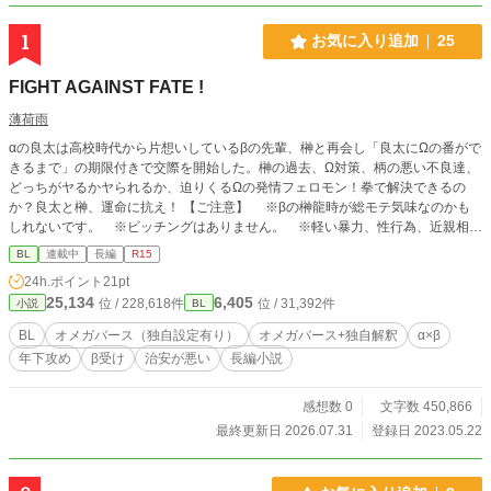
1
お気に入り追加
25
FIGHT AGAINST FATE !
薄荷雨
αの良太は高校時代から片想いしているβの先輩、榊と再会し「良太にΩの番がで
きるまで」の期限付きで交際を開始した。榊の過去、Ω対策、柄の悪い不良達、
どっちがヤるかヤられるか、迫りくるΩの発情フェロモン！拳で解決できるの
か？良太と榊、運命に抗え！ 【ご注意】 ※βの榊龍時が総モテ気味なのかも
しれないです。 ※ビッチングはありません。 ※軽い暴力、性行為、近親相姦
の描写を含む予定です。 ※舞台は架空の日本。
BL
連載中
長編
R15
24h.ポイント
21pt
25,134
6,405
位 / 228,618件
位 / 31,392件
小説
BL
BL
オメガバース（独自設定有り）
オメガバース+独自解釈
α×β
年下攻め
β受け
治安が悪い
長編小説
感想数 0
文字数 450,866
最終更新日 2026.07.31
登録日 2023.05.22