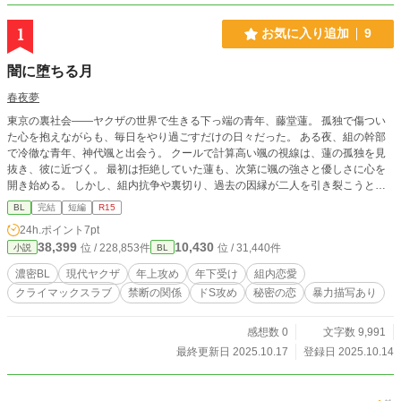
1
お気に入り追加
9
闇に堕ちる月
春夜夢
東京の裏社会――ヤクザの世界で生きる下っ端の青年、藤堂蓮。 孤独で傷つい
た心を抱えながらも、毎日をやり過ごすだけの日々だった。 ある夜、組の幹部
で冷徹な青年、神代颯と出会う。 クールで計算高い颯の視線は、蓮の孤独を見
抜き、彼に近づく。 最初は拒絶していた蓮も、次第に颯の強さと優しさに心を
開き始める。 しかし、組内抗争や裏切り、過去の因縁が二人を引き裂こうとす
る。 危険と欲望が交錯する中、互いに依存し、心を重ねていく二人。 命を懸け
BL
完結
短編
R15
た抗争の果てに、蓮と颯は本当の絆と愛を見つけることができるのか。
24h.ポイント
7pt
38,399
10,430
位 / 228,853件
位 / 31,440件
小説
BL
濃密BL
現代ヤクザ
年上攻め
年下受け
組内恋愛
クライマックスラブ
禁断の関係
ドS攻め
秘密の恋
暴力描写あり
感想数 0
文字数 9,991
最終更新日 2025.10.17
登録日 2025.10.14