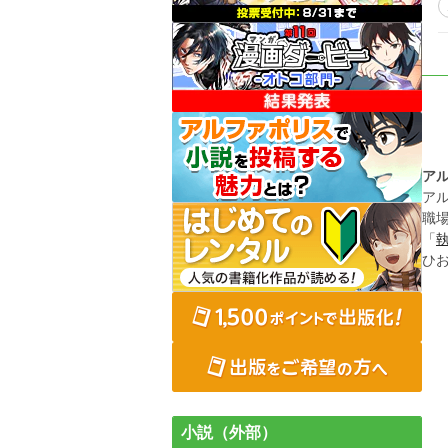
ア
ア
職
「
ひ
小説（外部）