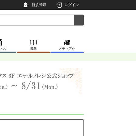
新規登録
ログイン
ネス
書籍
メディア化