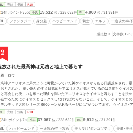
完結済み 身分差／記憶喪失／再会／運命／一途攻め／ハッピーエ
BL
完結
長編
R18
19,512
4,800
24h.ポイント
35pt
位 / 228,632件
位 / 31,391件
小説
BL
BL
ファンタジー
身分差
ハッピーエンド
騎士
エルフ
一途攻め/年
感想数 3
文字数 126,
2
追放された最高神は元凶と地上で暮らす
天霧 ロウ
最高神アエリオスは弟のように可愛がっていた神ケイオスからある日謀反をされ、最
とおとされた。 長い眠りのすえ目覚めたアエリオスが覚えているのは名前とケイオス
スと再会した後、力を奪った理由を聞いたアエリオスはケイオスと暮らすことを決め
存在するためにケイオスとセックスしなければならないこと。そして、ケイオスとのセッ
デルテッド大陸シリーズ ※Rシーンがあるページには*がついてます。 ケイオス×アエリオス (ファンタジー/配下神×最高神/一途攻
め/年下攻め/美人受け/ポンコツ受け/美形×美形/ハッピーエンド/独占欲/執着/溺愛/いち
BL
完結
短編
R18
37,067
9,912
24h.ポイント
7pt
位 / 228,632件
位 / 31,391件
小説
BL
BL
ハッピーエンド
一途攻め/年下攻め
美人受け/ポンコツ受け
美形×美形