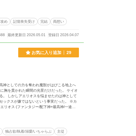
ンド
下攻め
記憶喪失受け
完結
両想い
388
最終更新日 2026.05.01
登録日 2026.04.07
お気に入り追加
29
高神としての力を奪われ魔獣がはびこる地上へ
に胸を貫かれた瞬間の光景だけだった。 ケイオ
る。 しかしアエリオスを悩ませたのは神として
クスが嫌ではないという事実だった。 ※カ
ゃらぶ/主従/男ふたなり/男性妊娠)
独占欲/執着/溺愛/いちゃらぶ
主従