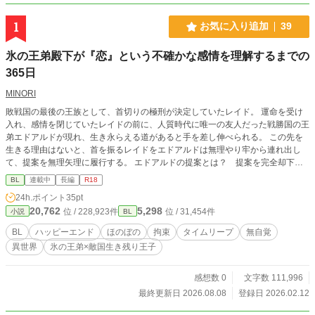
1
お気に入り追加
39
氷の王弟殿下が『恋』という不確かな感情を理解するまでの
365日
MINORI
敗戦国の最後の王族として、首切りの極刑が決定していたレイド。 運命を受け
入れ、感情を閉じていたレイドの前に、人質時代に唯一の友人だった戦勝国の王
弟エドアルドが現れ、生き永らえる道があると手を差し伸べられる。 この先を
生きる理由はないと、首を振るレイドをエドアルドは無理やり牢から連れ出し
て、提案を無理矢理に履行する。 エドアルドの提案とは？ 提案を完全却下し
死刑を望むレイドにエドアルドは―――。 ◆『恋』を知らない、氷の王弟殿下
BL
連載中
長編
R18
（年下）×敵国生き残り王子（年上） （脇カプはありますが、当て馬以外純愛で
24h.ポイント
35pt
進む？ 予定です） ※なろうさんの方でも投稿中です。
20,762
5,298
位 / 228,923件
位 / 31,454件
小説
BL
BL
ハッピーエンド
ほのぼの
拘束
タイムリープ
無自覚
異世界
氷の王弟×敵国生き残り王子
感想数 0
文字数 111,996
最終更新日 2026.08.08
登録日 2026.02.12