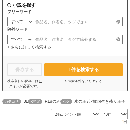
小説を探す
フリーワード
除外ワード
+ さらに詳しく検索する
保存する
1
件を検索する
検索条件の保存には
ロ
× 検索条件をクリアする
グイン
が必要です。
BL
R18のみ
氷の王弟×敵国生き残り王子
カテゴリ
R指定
タグ
1
件