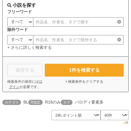
小説を探す
フリーワード
除外ワード
+ さらに詳しく検索する
保存する
1
件を検索する
検索条件の保存には
ロ
× 検索条件をクリアする
グイン
が必要です。
BL
R18のみ
パロディ要素多
カテゴリ
R指定
タグ
1
件