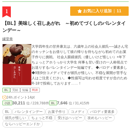
1
お気に入り追加
11
【BL】美味しく召しあがれ ～初めてづくしのバレンタイ
ンデー～
縁堂幸
大学四年生の甘井康太は、六歳年上の社会人彼氏──誠さん宅
のキッチンをお借りして彼の帰りを待ちながら初めてのお菓
子作りに挑戦。 社会人眼鏡彼氏（優しいけど怪しい）×年下
ちょっとアホうっかり大学生 何事も甘い受けの一人称視点で
お送りするバレンタインデー短編です。 ◆パロディ要素多し
◆9割9分コメディですが彼氏が怪しい。不穏な展開が苦手な
人はご注意ください。 ◆性描写は匂わせ程度ですが念のため
R-18で投稿しております……！
BL
完結
短編
R18
24h.ポイント
14pt
30,211
7,646
位 / 228,788件
位 / 31,415件
小説
BL
BL
バレンタインデー
お菓子作り
コメディ
パロディ要素多
彼氏が怪しい
ちょっと不穏
受けはハッピー
攻めもハッピー
ならハッピーエンドか