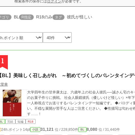
検索条件の保存には
ログイン
が必要です。
BL
R18のみ
彼氏が怪しい
テゴリ
R指定
タグ
1
【BL】美味しく召しあがれ ～初めてづくしのバレンタインデ
縁堂幸
大学四年生の甘井康太は、六歳年上の社会人彼氏──誠さん宅のキ
のお菓子作りに挑戦。 社会人眼鏡彼氏（優しいけど怪しい）×年下ちょっとアホうっかり大学生 何事も甘い受けの
一人称視点でお送りするバレンタインデー短編です。 ◆パロディ要素多し ◆9割9分コメディですが彼氏が怪し
い。不穏な展開が苦手な人はご注意ください。 ◆性描写は匂わせ程
す……！
BL
完結
短編
R18
31,121
8,080
24h.ポイント
14pt
位 / 228,850件
位 / 31,440件
小説
BL