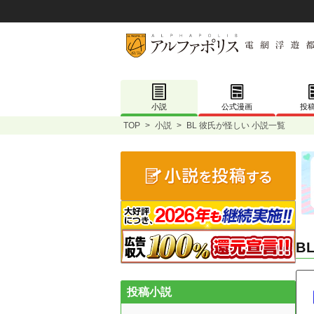
小説
公式漫画
投
TOP
>
小説
>
BL 彼氏が怪しい 小説一覧
B
投稿小説