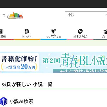
Web
稿漫画
レンタル
絵本ひろば
ビジ
コンテンツ大賞
L 彼氏が怪しい 小説一覧
小説AI検索