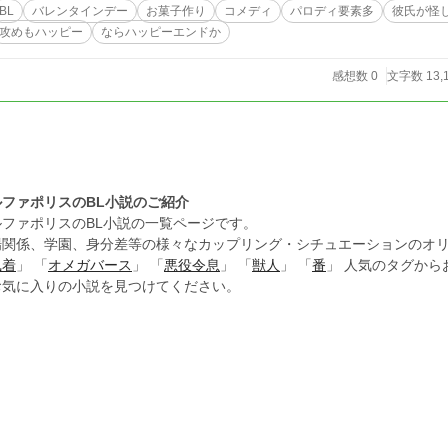
BL
バレンタインデー
お菓子作り
コメディ
パロディ要素多
彼氏が怪
攻めもハッピー
ならハッピーエンドか
感想数 0
文字数 13,
ルファポリスのBL小説のご紹介
ルファポリスのBL小説の一覧ページです。
場関係、学園、身分差等の様々なカップリング・シチュエーションのオリ
執着
」 「
オメガバース
」 「
悪役令息
」 「
獣人
」 「
番
」 人気のタグか
お気に入りの小説を見つけてください。