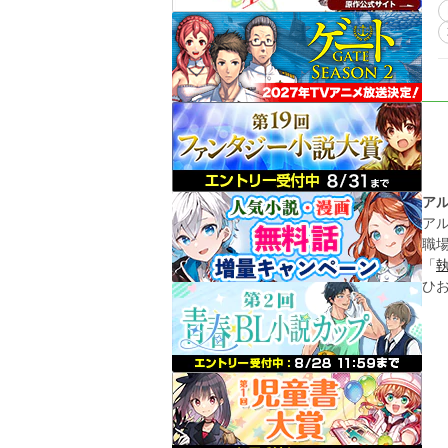
ア
ア
職
「
ひ