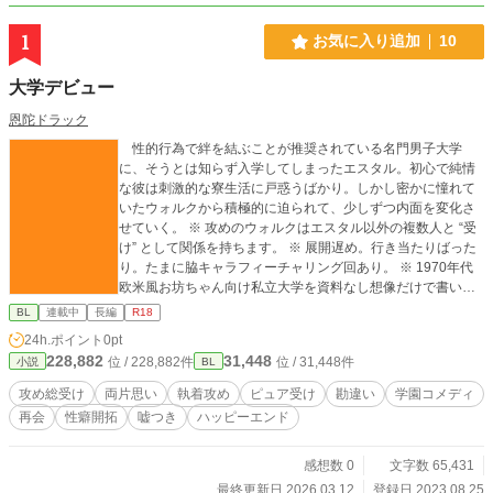
1
お気に入り追加
10
大学デビュー
恩陀ドラック
性的行為で絆を結ぶことが推奨されている名門男子大学
に、そうとは知らず入学してしまったエスタル。初心で純情
な彼は刺激的な寮生活に戸惑うばかり。しかし密かに憧れて
いたウォルクから積極的に迫られて、少しずつ内面を変化さ
せていく。 ※ 攻めのウォルクはエスタル以外の複数人と “受
け” として関係を持ちます。 ※ 展開遅め。行き当たりばった
り。たまに脇キャラフィーチャリング回あり。 ※ 1970年代
欧米風お坊ちゃん向け私立大学を資料なし想像だけで書いて
ます。 ※ この作品はフィクションです。登場する人物・団
BL
連載中
長編
R18
体・出来事等はすべて架空のものであり、現実とは一切関係
24h.ポイント
0pt
ありません。©恩陀ドラック
228,882
31,448
位 / 228,882件
位 / 31,448件
小説
BL
攻め総受け
両片思い
執着攻め
ピュア受け
勘違い
学園コメディ
再会
性癖開拓
嘘つき
ハッピーエンド
感想数 0
文字数 65,431
最終更新日 2026.03.12
登録日 2023.08.25