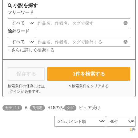
小説を探す
フリーワード
除外ワード
+ さらに詳しく検索する
保存する
1
件を検索する
検索条件の保存には
ロ
× 検索条件をクリアする
グイン
が必要です。
BL
R18のみ
ピュア受け
カテゴリ
R指定
タグ
1
件