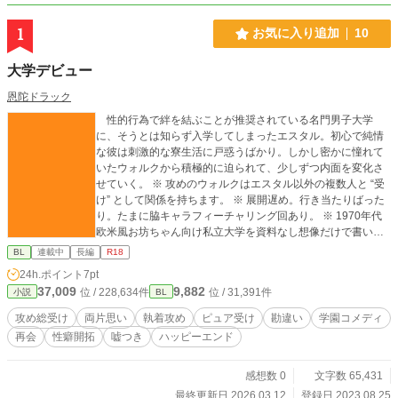
1
お気に入り追加
10
大学デビュー
恩陀ドラック
性的行為で絆を結ぶことが推奨されている名門男子大学
に、そうとは知らず入学してしまったエスタル。初心で純情
な彼は刺激的な寮生活に戸惑うばかり。しかし密かに憧れて
いたウォルクから積極的に迫られて、少しずつ内面を変化さ
せていく。 ※ 攻めのウォルクはエスタル以外の複数人と “受
け” として関係を持ちます。 ※ 展開遅め。行き当たりばった
り。たまに脇キャラフィーチャリング回あり。 ※ 1970年代
欧米風お坊ちゃん向け私立大学を資料なし想像だけで書いて
ます。 ※ この作品はフィクションです。登場する人物・団
BL
連載中
長編
R18
体・出来事等はすべて架空のものであり、現実とは一切関係
24h.ポイント
7pt
ありません。©恩陀ドラック
37,009
9,882
位 / 228,634件
位 / 31,391件
小説
BL
攻め総受け
両片思い
執着攻め
ピュア受け
勘違い
学園コメディ
再会
性癖開拓
嘘つき
ハッピーエンド
感想数 0
文字数 65,431
最終更新日 2026.03.12
登録日 2023.08.25