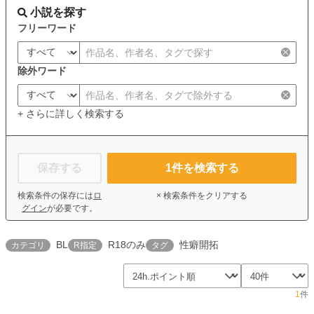
小説を探す
フリーワード
除外ワード
+ さらに詳しく検索する
保存する
1
件を検索する
検索条件の保存には
ロ
× 検索条件をクリアする
グイン
が必要です。
BL
R18のみ
性癖開拓
カテゴリ
R指定
タグ
1
件