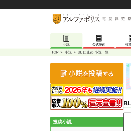
小説
公式漫画
投
TOP
>
小説
>
BL 口止め 小説一覧
B
投稿小説