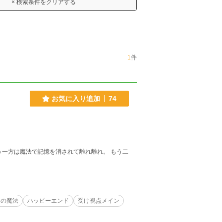
× 検索条件をクリアする
1
件
お気に入り追加
74
う一方は魔法で記憶を消されて離れ離れ。 もう二
却の魔法
ハッピーエンド
受け視点メイン