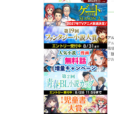
ア
ア
職
「
ひ