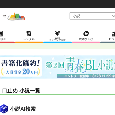
Web
稿漫画
レンタル
絵本ひろば
ビジ
コンテンツ大賞
L 口止め 小説一覧
小説AI検索