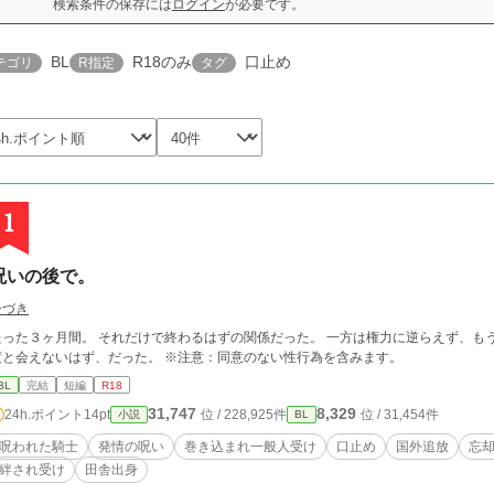
検索条件の保存には
ログイン
が必要です。
BL
R18のみ
口止め
テゴリ
R指定
タグ
1
呪いの後で。
ひづき
たった３ヶ月間。 それだけで終わるはずの関係だった。 一方は権力に逆らえず、も
度と会えないはず、だった。 ※注意：同意のない性行為を含みます。
BL
完結
短編
R18
31,747
8,329
24h.ポイント
14pt
位 / 228,925件
位 / 31,454件
小説
BL
呪われた騎士
発情の呪い
巻き込まれ一般人受け
口止め
国外追放
忘
絆され受け
田舎出身