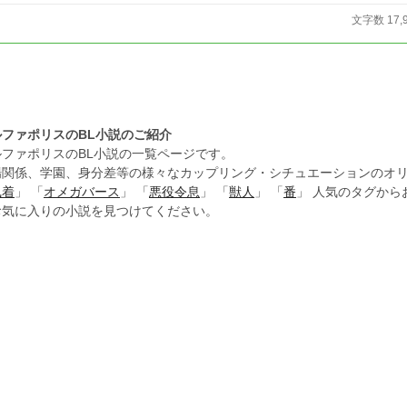
文字数 17,
ルファポリスのBL小説のご紹介
ルファポリスのBL小説の一覧ページです。
場関係、学園、身分差等の様々なカップリング・シチュエーションのオリ
執着
」 「
オメガバース
」 「
悪役令息
」 「
獣人
」 「
番
」 人気のタグか
お気に入りの小説を見つけてください。