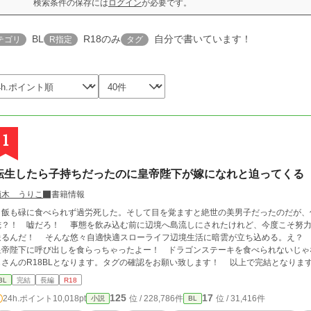
検索条件の保存には
ログイン
が必要です。
BL
R18のみ
自分で書いています！
テゴリ
R指定
タグ
1
転生したら子持ちだったのに皇帝陛下が嫁になれと迫ってくる
鏑木 うりこ
書籍情報
飯も碌に食べられず過労死した。そして目を覚ますと絶世の美男子だったのだが、
俺？！ 嘘だろ！ 事態を飲み込む前に辺境へ島流しにされたけれど、今度こそ努力
悠々自適快適スローライフ辺境生活に暗雲が立ち込める。え？ 息子がやらかした？ どういうことなの？！
帝陛下に呼び出しを食らっちゃったよー！ ドラゴンステーキを食べられないじゃないか！ 皇帝陛下×美貌のオメガに
さんのR18BLとなります。タグの確認をお願い致します！ 以上で完結となります。長い間お読みいただきありがとうございま
す。 何かの機会があれば番外編の追加など考えております(*'ω'*) その時は楽しん
BL
完結
長編
R18
125
17
24h.ポイント
10,018pt
位 / 228,786件
位 / 31,416件
小説
BL