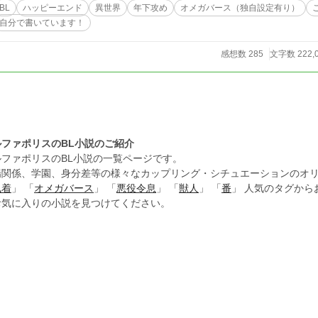
BL
ハッピーエンド
異世界
年下攻め
オメガバース（独自設定有り）
自分で書いています！
感想数 285
文字数 222,
ルファポリスのBL小説のご紹介
ルファポリスのBL小説の一覧ページです。
場関係、学園、身分差等の様々なカップリング・シチュエーションのオリ
執着
」 「
オメガバース
」 「
悪役令息
」 「
獣人
」 「
番
」 人気のタグか
お気に入りの小説を見つけてください。