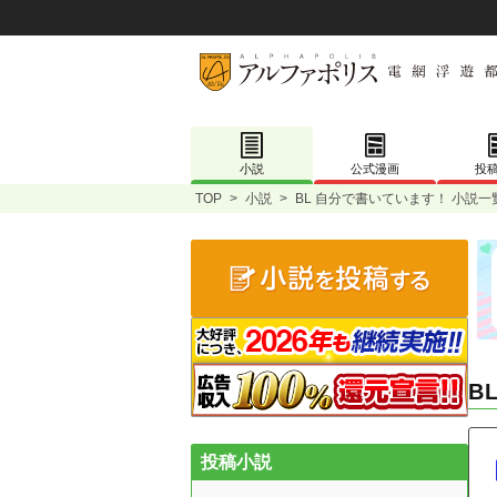
小説
公式漫画
投
TOP
>
小説
>
BL 自分で書いています！ 小説一
B
投稿小説