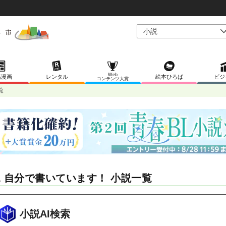
Web
稿漫画
レンタル
絵本ひろば
ビジ
コンテンツ大賞
覧
L 自分で書いています！ 小説一覧
小説AI検索