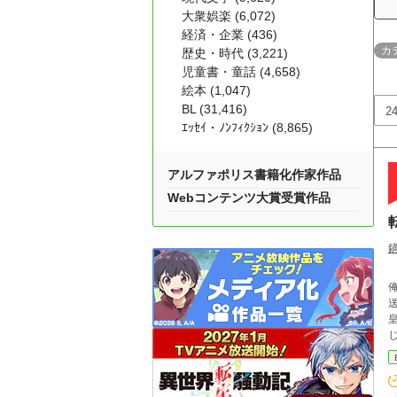
大衆娯楽 (6,072)
経済・企業 (436)
カ
歴史・時代 (3,221)
児童書・童話 (4,658)
絵本 (1,047)
BL (31,416)
ｴｯｾｲ・ﾉﾝﾌｨｸｼｮﾝ (8,865)
アルファポリス書籍化作家作品
Webコンテンツ大賞受賞作品
送るんだ！ そんな
皇
じ