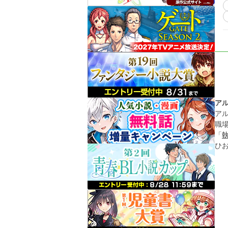
ア
ア
職
「
ひ