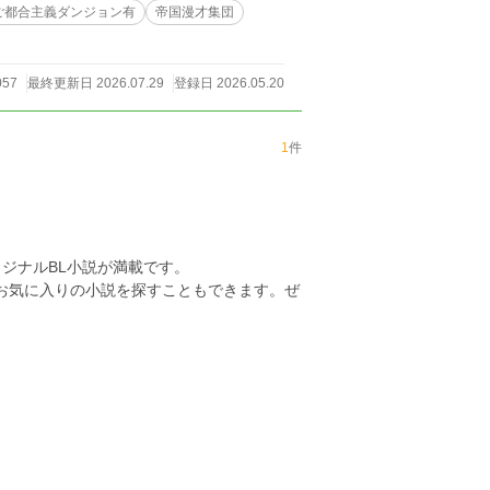
ご都合主義ダンジョン有
帝国漫才集団
057
最終更新日 2026.07.29
登録日 2026.05.20
1
件
ジナルBL小説が満載です。
らお気に入りの小説を探すこともできます。ぜ