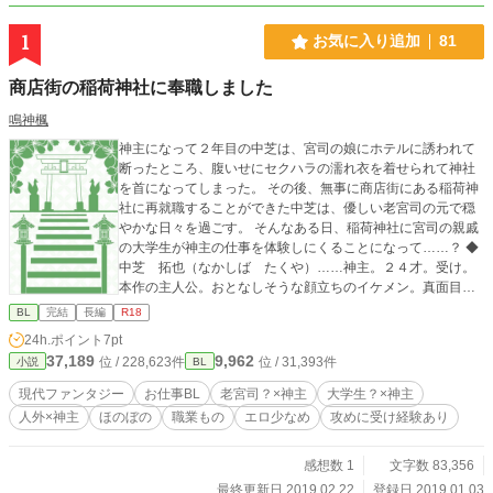
1
お気に入り追加
81
商店街の稲荷神社に奉職しました
鳴神楓
神主になって２年目の中芝は、宮司の娘にホテルに誘われて
断ったところ、腹いせにセクハラの濡れ衣を着せられて神社
を首になってしまった。 その後、無事に商店街にある稲荷神
社に再就職することができた中芝は、優しい老宮司の元で穏
やかな日々を過ごす。 そんなある日、稲荷神社に宮司の親戚
の大学生が神主の仕事を体験しにくることになって……？ ◆
中芝 拓也（なかしば たくや）……神主。２４才。受け。
本作の主人公。おとなしそうな顔立ちのイケメン。真面目で
参拝者にも丁寧に接するので評判がいい。 ◆佐々木 倫通
BL
完結
長編
R18
（ささき のりみち）……稲荷神社宮司。６８才。つり目な
24h.ポイント
7pt
のに優しい顔のおじいさん。 ◆佐々木 倫之（ささき のり
37,189
9,962
位 / 228,623件
位 / 31,393件
小説
BL
ゆき）……宮司の兄の孫にあたる大学生。２０才。卒業後、
神主になって宮司の後を継ぐという話が出ており、神社の仕
現代ファンタジー
お仕事BL
老宮司？×神主
大学生？×神主
事を体験しにくることになった。歌舞伎役者風のつり目のイ
人外×神主
ほのぼの
職業もの
エロ少なめ
攻めに受け経験あり
ケメンだが、性格は真面目。 ◆お仕事BL、現代ファンタジ
ー。『俺とタロと小さな家』のスピンオフになりますが、こ
の話だけでもお読みいただけます。 攻めの過去に地雷要素あ
感想数 1
文字数 83,356
り（タグ参照）。 ☆★は性描写あり。本編完結済み。番外編
最終更新日 2019.02.22
登録日 2019.01.03