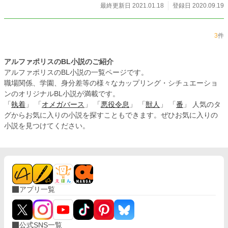
最終更新日 2021.01.18
登録日 2020.09.19
3
件
アルファポリスのBL小説のご紹介
アルファポリスのBL小説の一覧ページです。
職場関係、学園、身分差等の様々なカップリング・シチュエーショ
ンのオリジナルBL小説が満載です。
「
執着
」 「
オメガバース
」 「
悪役令息
」 「
獣人
」 「
番
」 人気のタ
グからお気に入りの小説を探すこともできます。ぜひお気に入りの
小説を見つけてください。
アプリ一覧
公式SNS一覧