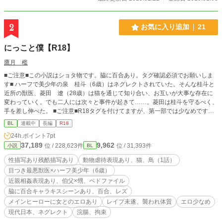
を不定期に投稿予定。重複投稿。 表紙イラストお借りしまし
た。 フリー素材【とおりゃんせ】 | kotokoto [pixiv] https://ww
w.pixiv.net/member_illust.php?mode=medium&illust_id=393
2
お気に入り追加
21
99374
にっこと僕【R18】
鷹月 檻
■ご注意■この小説はショタ物です。脇に百合あり。タグ確認必須でお願いしま
す■ ハーフで美少年の泉 桂斗（6歳）はネグレクトされていた。そんな桂斗と
近所の獣医、菱田 遼（28歳）は猫を通じて知り合い、お互いが大事な存在に
変わっていく。でも二人には次々と事件が起きて……。菱田は桂斗を守るべく、
手を差し伸べた。 ■ご注意■R18タグを付けてますが、第一部では少なめです。
（てか、殆どエロ無いです）第二部、第三部となると、エロシーンある予定です
BL
連載中
長編
R18
が、ただいま第二部書くか迷ってます。 ■1話に動物虐待の残酷シーンあり。
24h.ポイント
7pt
鳥、猫好きな方は要注意です！ ■この小説には非人道的な事や法律に反する事が
37,189
9,962
位 / 228,623件
位 / 31,393件
小説
BL
書かれていますが、決して推奨しているわけではありません。あくまで架空の物
語です。法律に違反する事をすれば処罰されます。それをご理解の上お読み下さ
性描写あり残酷描写あり
動物虐待表現あり、猫、鳥（1話）
い。 （第一部、全30話予約投稿済み）
目つき最悪獣医×ハーフ美少年（6歳）
近親相姦表現あり、伯父×甥、ペドファイル
脇に百合キャラキスシーンあり、百合、レズ
メインヒーローに女とのエロあり
レイプ未遂、襲われ体質
エロ少なめ
現代日本、ネグレクト
浣腸、拘束