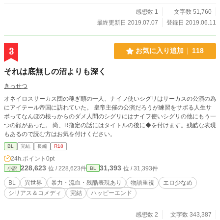
感想数 1
文字数 51,760
最終更新日 2019.07.07
登録日 2019.06.11
3
お気に入り追加
118
それは底無しの沼よりも深く
きっせつ
オネイロスサーカス団の稼ぎ頭の一人、ナイフ使いシグリはサーカスの公演の為
にアイテール帝国に訪れていた。 皇帝主催の公演だろうが練習をサボる人生サ
ボってなんぼの根っからのダメ人間のシグリにはナイフ使いシグリの他にもう一
つの顔があった。 尚、R指定の話にはタイトルの後に◆を付けます。残酷な表現
もあるので読む方はお気を付けください。
BL
完結
長編
R18
24h.ポイント
0pt
228,623
31,393
位 / 228,623件
位 / 31,393件
小説
BL
BL
異世界
暴力・流血・残酷表現あり
物語重視
エロ少なめ
シリアス＆コメディ
完結
ハッピーエンド
感想数 2
文字数 343,387