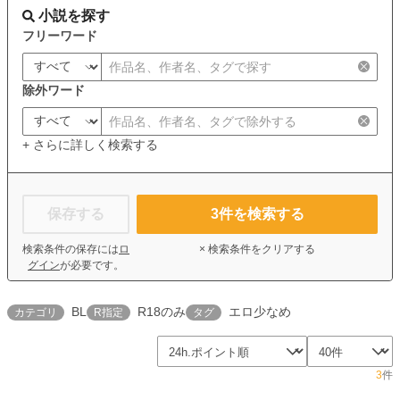
小説を探す
フリーワード
除外ワード
+ さらに詳しく検索する
保存する
3
件を検索する
検索条件の保存には
ロ
× 検索条件をクリアする
グイン
が必要です。
BL
R18のみ
エロ少なめ
カテゴリ
R指定
タグ
3
件