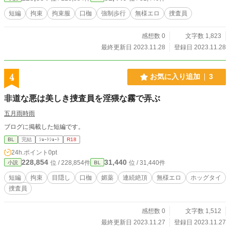
短編
拘束
拘束服
口枷
強制歩行
無様エロ
捜査員
感想数 0
文字数 1,823
最終更新日 2023.11.28
登録日 2023.11.28
4
お気に入り追加
3
非道な悪は美しき捜査員を淫猥な霧で弄ぶ
五月雨時雨
ブログに掲載した短編です。
BL
完結
ｼｮｰﾄｼｮｰﾄ
R18
24h.ポイント
0pt
228,854
31,440
位 / 228,854件
位 / 31,440件
小説
BL
短編
拘束
目隠し
口枷
媚薬
連続絶頂
無様エロ
ホッグタイ
捜査員
感想数 0
文字数 1,512
最終更新日 2023.11.27
登録日 2023.11.27