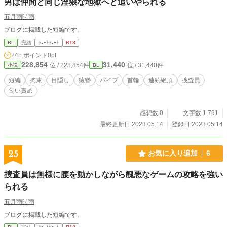
男は仲間と同じ淫猥な地獄へと追いやられる
五月雨時雨
ブログに掲載した短編です。
BL
完結
ｼｮｰﾄｼｮｰﾄ
R18
24h.ポイント
0pt
228,854
31,440
位 / 228,854件
位 / 31,440件
小説
BL
短編
拘束
目隠し
猿轡
バイブ
首輪
連続絶頂
捜査員
匂い責め
感想数 0
文字数 1,791
最終更新日 2023.05.14
登録日 2023.05.14
25
お気に入り追加
6
捜査員は無様に腰を動かしながら醜悪なゲームの攻略を強い
られる
五月雨時雨
ブログに掲載した短編です。