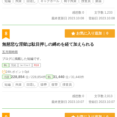
短編
拘束
目隠し
ギャグボール
椅子拘束
捜査員
媚薬
感想数 0
文字数 1,233
最終更新日 2023.10.08
登録日 2023.10.08
8
お気に入り追加
0
無慈悲な淫獄は駄目押しの縛めを経て加えられる
五月雨時雨
ブログに掲載した短編です。
BL
完結
ｼｮｰﾄｼｮｰﾄ
R18
24h.ポイント
0pt
228,854
31,440
位 / 228,854件
位 / 31,440件
小説
BL
短編
拘束
目隠し
猿轡
復讐
捜査員
感想数 0
文字数 2,013
最終更新日 2023.10.07
登録日 2023.10.07
お気に入り追加
0