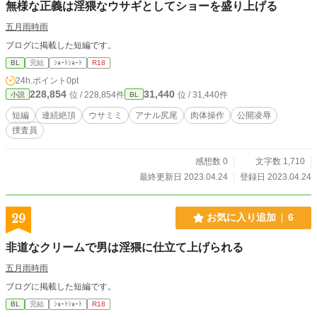
無様な正義は淫猥なウサギとしてショーを盛り上げる
五月雨時雨
ブログに掲載した短編です。
BL
完結
ｼｮｰﾄｼｮｰﾄ
R18
24h.ポイント
0pt
228,854
31,440
位 / 228,854件
位 / 31,440件
小説
BL
短編
連続絶頂
ウサミミ
アナル尻尾
肉体操作
公開凌辱
捜査員
感想数 0
文字数 1,710
最終更新日 2023.04.24
登録日 2023.04.24
29
お気に入り追加
6
非道なクリームで男は淫猥に仕立て上げられる
五月雨時雨
ブログに掲載した短編です。
BL
完結
ｼｮｰﾄｼｮｰﾄ
R18