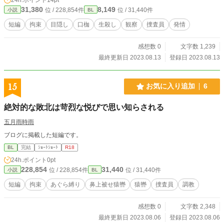
31,380
8,149
位 / 228,854件
位 / 31,440件
小説
BL
短編
拘束
目隠し
口枷
生殺し
観察
捜査員
発情
感想数 0
文字数 1,239
最終更新日 2023.08.13
登録日 2023.08.13
15
お気に入り追加
6
絶対的な敗北は苛烈な悦びで思い知らされる
五月雨時雨
ブログに掲載した短編です。
BL
完結
ｼｮｰﾄｼｮｰﾄ
R18
24h.ポイント
0pt
228,854
31,440
位 / 228,854件
位 / 31,440件
小説
BL
短編
拘束
あぐら縛り
鼻上被せ猿轡
猿轡
捜査員
調教
感想数 0
文字数 2,348
最終更新日 2023.08.06
登録日 2023.08.06