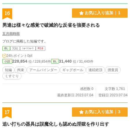
16
お気に入り追加
1
男達は様々な感覚で破滅的な反省を強要される
五月雨時雨
ブログに掲載した短編です。
BL
完結
ｼｮｰﾄｼｮｰﾄ
R18
24h.ポイント
0pt
228,854
31,440
位 / 228,854件
位 / 31,440件
小説
BL
短編
拘束
アームバインダー
ギャグボール
連続絶頂
捜査員
くすぐり
感想数 0
文字数 1,761
最終更新日 2023.07.04
登録日 2023.07.04
17
お気に入り追加
3
追い打ちの器具は誤魔化しも認めぬ淫獄を作り出す