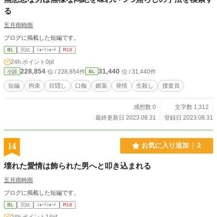
る
五月雨時雨
ブログに掲載した短編です。
BL
完結
ｼｮｰﾄｼｮｰﾄ
R18
24h.ポイント
0pt
228,854
31,440
位 / 228,854件
位 / 31,440件
小説
BL
短編
拘束
目隠し
口枷
媚薬
発情
生殺し
捜査員
感想数 0
文字数 1,312
最終更新日 2023.08.31
登録日 2023.08.31
14
お気に入り追加
2
壊れた愛情は飾られた男へと叩き込まれる
五月雨時雨
ブログに掲載した短編です。
BL
完結
ｼｮｰﾄｼｮｰﾄ
R18
24h.ポイント
14pt