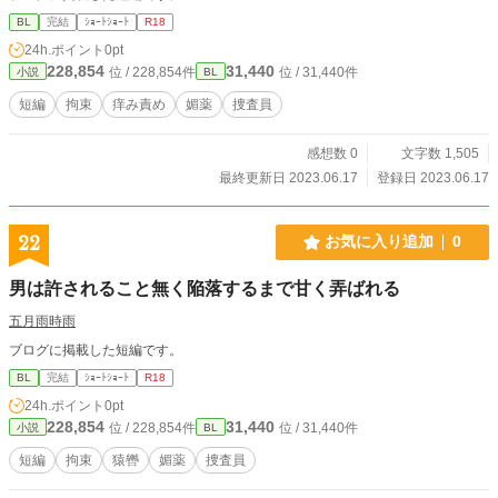
BL
完結
ｼｮｰﾄｼｮｰﾄ
R18
24h.ポイント
0pt
228,854
31,440
位 / 228,854件
位 / 31,440件
小説
BL
短編
拘束
痒み責め
媚薬
捜査員
感想数 0
文字数 1,505
最終更新日 2023.06.17
登録日 2023.06.17
22
お気に入り追加
0
男は許されること無く陥落するまで甘く弄ばれる
五月雨時雨
ブログに掲載した短編です。
BL
完結
ｼｮｰﾄｼｮｰﾄ
R18
24h.ポイント
0pt
228,854
31,440
位 / 228,854件
位 / 31,440件
小説
BL
短編
拘束
猿轡
媚薬
捜査員