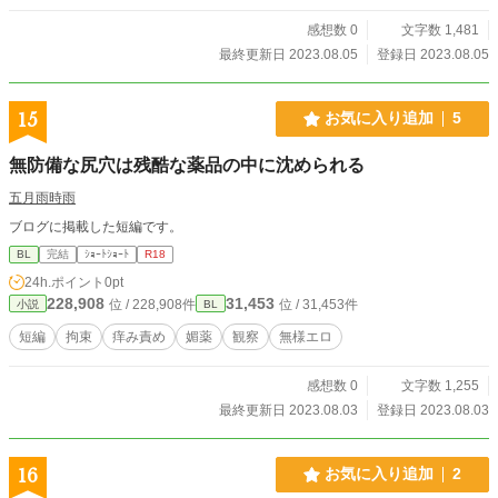
感想数 0
文字数 1,481
最終更新日 2023.08.05
登録日 2023.08.05
15
お気に入り追加
5
無防備な尻穴は残酷な薬品の中に沈められる
五月雨時雨
ブログに掲載した短編です。
BL
完結
ｼｮｰﾄｼｮｰﾄ
R18
24h.ポイント
0pt
228,908
31,453
位 / 228,908件
位 / 31,453件
小説
BL
短編
拘束
痒み責め
媚薬
観察
無様エロ
感想数 0
文字数 1,255
最終更新日 2023.08.03
登録日 2023.08.03
16
お気に入り追加
2