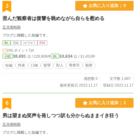
5
お気に入り追加
0
歪んだ観察者は復讐を眺めながら自らを慰める
五月雨時雨
ブログに掲載した短編です。
BL
完結
ｼｮｰﾄｼｮｰﾄ
R18
24h.ポイント
7pt
38,691
10,634
位 / 228,908件
位 / 31,453件
小説
BL
短編
拘束
口枷
復讐
獣人
警察官
観察
感想数 0
文字数 1,687
最終更新日 2023.11.17
登録日 2023.11.17
6
お気に入り追加
2
男は望まぬ笑声を発しつつ訳も分からぬままイき狂う
五月雨時雨
ブログに掲載した短編です。