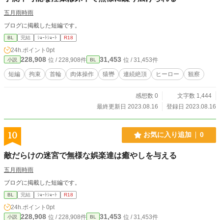
五月雨時雨
ブログに掲載した短編です。
BL
完結
ｼｮｰﾄｼｮｰﾄ
R18
24h.ポイント
0pt
228,908
31,453
位 / 228,908件
位 / 31,453件
小説
BL
短編
拘束
首輪
肉体操作
猿轡
連続絶頂
ヒーロー
観察
感想数 0
文字数 1,444
最終更新日 2023.08.16
登録日 2023.08.16
10
お気に入り追加
0
敵だらけの迷宮で無様な娯楽達は癒やしを与える
五月雨時雨
ブログに掲載した短編です。
BL
完結
ｼｮｰﾄｼｮｰﾄ
R18
24h.ポイント
0pt
228,908
31,453
位 / 228,908件
位 / 31,453件
小説
BL