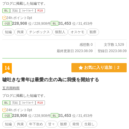
ブログに掲載した短編です。
BL
完結
ｼｮｰﾄｼｮｰﾄ
R18
24h.ポイント
0pt
228,908
31,453
位 / 228,908件
位 / 31,453件
小説
BL
短編
拘束
チンボックス
狼獣人
オスケモ
観察
感想数 0
文字数 1,529
最終更新日 2023.08.09
登録日 2023.08.09
14
お気に入り追加
2
嘘吐きな青年は最愛の主の為に我慢を開始する
五月雨時雨
ブログに掲載した短編です。
BL
完結
ｼｮｰﾄｼｮｰﾄ
R18
24h.ポイント
0pt
228,908
31,453
位 / 228,908件
位 / 31,453件
小説
BL
短編
拘束
年下攻め
甘々
観察
発情
生殺し