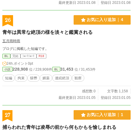
最終更新日 2023.01.08
登録日 2023.01.08
26
お気に入り追加
4
青年は異常な絶頂の様を淡々と鑑賞される
五月雨時雨
ブログに掲載した短編です。
BL
完結
ｼｮｰﾄｼｮｰﾄ
R18
24h.ポイント
0pt
228,908
31,453
位 / 228,908件
位 / 31,453件
小説
BL
短編
拘束
猿轡
媚薬
連続絶頂
観察
感想数 0
文字数 1,158
最終更新日 2023.01.05
登録日 2023.01.05
27
お気に入り追加
1
捕らわれた青年は凌辱の前から何もかもを愉しまれる