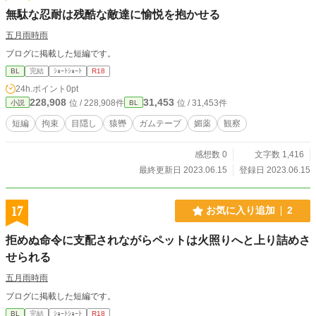
無駄な忍耐は残酷な敵達に愉悦を抱かせる
五月雨時雨
ブログに掲載した短編です。
BL
完結
ｼｮｰﾄｼｮｰﾄ
R18
24h.ポイント
0pt
228,908
31,453
位 / 228,908件
位 / 31,453件
小説
BL
短編
拘束
目隠し
猿轡
ガムテープ
媚薬
観察
感想数 0
文字数 1,416
最終更新日 2023.06.15
登録日 2023.06.15
17
お気に入り追加
2
拒めぬ命令に支配されながらペットは火照りへと上り詰めさ
せられる
五月雨時雨
ブログに掲載した短編です。
BL
完結
ｼｮｰﾄｼｮｰﾄ
R18