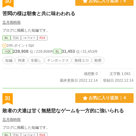
30
お気に入り追加
6
苦悶の様は朝食と共に味わわれる
五月雨時雨
ブログに掲載した短編です。
BL
完結
ｼｮｰﾄｼｮｰﾄ
R18
24h.ポイント
0pt
228,908
31,453
位 / 228,908件
位 / 31,453件
小説
BL
短編
拘束
生殺し
チンボックス
無様エロ
観察
感想数 0
文字数 1,081
最終更新日 2022.12.14
登録日 2022.12.14
31
お気に入り追加
4
敗者の犬達は甘く無慈悲なゲームを一方的に強いられる
五月雨時雨
ブログに掲載した短編です。
BL
完結
ｼｮｰﾄｼｮｰﾄ
R18