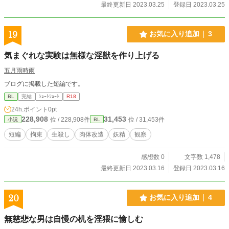
最終更新日 2023.03.25
登録日 2023.03.25
19
お気に入り追加
3
気まぐれな実験は無様な淫獣を作り上げる
五月雨時雨
ブログに掲載した短編です。
BL
完結
ｼｮｰﾄｼｮｰﾄ
R18
24h.ポイント
0pt
228,908
31,453
位 / 228,908件
位 / 31,453件
小説
BL
短編
拘束
生殺し
肉体改造
妖精
観察
感想数 0
文字数 1,478
最終更新日 2023.03.16
登録日 2023.03.16
20
お気に入り追加
4
無慈悲な男は自慢の机を淫猥に愉しむ