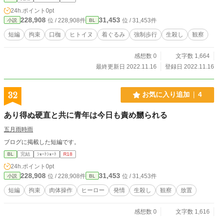
24h.ポイント
0pt
228,908
31,453
位 / 228,908件
位 / 31,453件
小説
BL
短編
拘束
口枷
ヒトイヌ
着ぐるみ
強制歩行
生殺し
観察
感想数 0
文字数 1,664
最終更新日 2022.11.16
登録日 2022.11.16
32
お気に入り追加
4
あり得ぬ硬直と共に青年は今日も責め嬲られる
五月雨時雨
ブログに掲載した短編です。
BL
完結
ｼｮｰﾄｼｮｰﾄ
R18
24h.ポイント
0pt
228,908
31,453
位 / 228,908件
位 / 31,453件
小説
BL
短編
拘束
肉体操作
ヒーロー
発情
生殺し
観察
放置
感想数 0
文字数 1,616