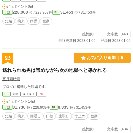
24h.ポイント
0pt
228,908
31,453
位 / 228,908件
位 / 31,453件
小説
BL
短編
拘束
猿轡
観察
感想数 0
文字数 1,443
最終更新日 2023.01.09
登録日 2023.01.09
25
お気に入り追加
5
逃れられぬ男は諦めながら次の地獄へと導かれる
五月雨時雨
ブログに掲載した短編です。
BL
完結
ｼｮｰﾄｼｮｰﾄ
R18
24h.ポイント
14pt
31,730
8,339
位 / 228,908件
位 / 31,453件
小説
BL
短編
拘束
目隠し
口枷
生殺し
寸止め
観察
感想数 0
文字数 1,434