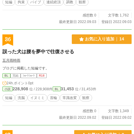
短編
拘束
バイブ
連続絶頂
調教
観察
感想数 0
文字数 1,762
最終更新日 2022.09.03
登録日 2022.09.03
36
お気に入り追加
14
誤った犬は腰を夢中で往復させる
五月雨時雨
ブログに掲載した短編です。
BL
完結
ｼｮｰﾄｼｮｰﾄ
R18
24h.ポイント
0pt
228,908
31,453
位 / 228,908件
位 / 31,453件
小説
BL
短編
洗脳
イヌミミ
首輪
常識改変
観察
感想数 0
文字数 1,349
最終更新日 2022.09.02
登録日 2022.09.02