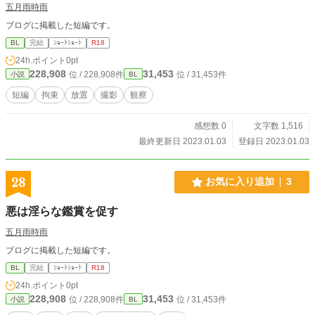
五月雨時雨
ブログに掲載した短編です。
BL
完結
ｼｮｰﾄｼｮｰﾄ
R18
24h.ポイント
0pt
228,908
31,453
位 / 228,908件
位 / 31,453件
小説
BL
短編
拘束
放置
撮影
観察
感想数 0
文字数 1,516
最終更新日 2023.01.03
登録日 2023.01.03
28
お気に入り追加
3
悪は淫らな鑑賞を促す
五月雨時雨
ブログに掲載した短編です。
BL
完結
ｼｮｰﾄｼｮｰﾄ
R18
24h.ポイント
0pt
228,908
31,453
位 / 228,908件
位 / 31,453件
小説
BL