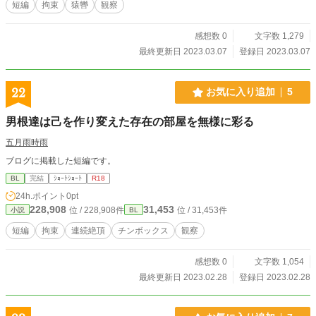
短編
拘束
猿轡
観察
感想数 0
文字数 1,279
最終更新日 2023.03.07
登録日 2023.03.07
22
お気に入り追加
5
男根達は己を作り変えた存在の部屋を無様に彩る
五月雨時雨
ブログに掲載した短編です。
BL
完結
ｼｮｰﾄｼｮｰﾄ
R18
24h.ポイント
0pt
228,908
31,453
位 / 228,908件
位 / 31,453件
小説
BL
短編
拘束
連続絶頂
チンボックス
観察
感想数 0
文字数 1,054
最終更新日 2023.02.28
登録日 2023.02.28