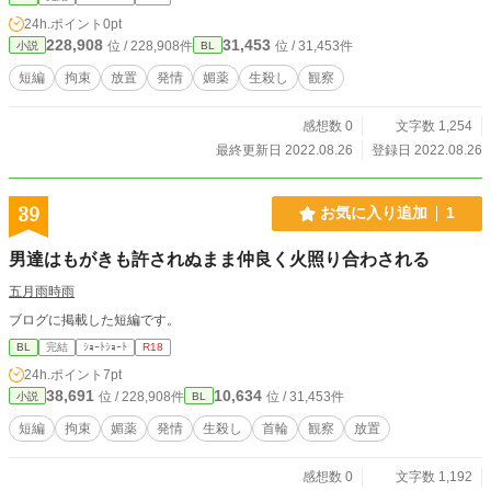
24h.ポイント
0pt
228,908
31,453
位 / 228,908件
位 / 31,453件
小説
BL
短編
拘束
放置
発情
媚薬
生殺し
観察
感想数 0
文字数 1,254
最終更新日 2022.08.26
登録日 2022.08.26
39
お気に入り追加
1
男達はもがきも許されぬまま仲良く火照り合わされる
五月雨時雨
ブログに掲載した短編です。
BL
完結
ｼｮｰﾄｼｮｰﾄ
R18
24h.ポイント
7pt
38,691
10,634
位 / 228,908件
位 / 31,453件
小説
BL
短編
拘束
媚薬
発情
生殺し
首輪
観察
放置
感想数 0
文字数 1,192