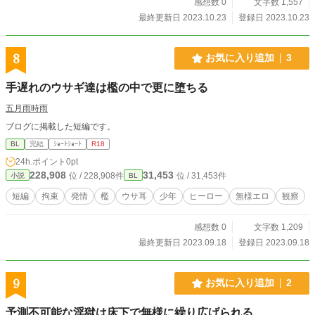
感想数 0
文字数 1,557
最終更新日 2023.10.23
登録日 2023.10.23
8
お気に入り追加
3
手遅れのウサギ達は檻の中で更に堕ちる
五月雨時雨
ブログに掲載した短編です。
BL
完結
ｼｮｰﾄｼｮｰﾄ
R18
24h.ポイント
0pt
228,908
31,453
位 / 228,908件
位 / 31,453件
小説
BL
短編
拘束
発情
檻
ウサ耳
少年
ヒーロー
無様エロ
観察
感想数 0
文字数 1,209
最終更新日 2023.09.18
登録日 2023.09.18
9
お気に入り追加
2
予測不可能な淫獄は床下で無様に繰り広げられる