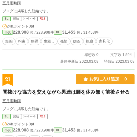
五月雨時雨
ブログに掲載した短編です。
BL
完結
ｼｮｰﾄｼｮｰﾄ
R18
24h.ポイント
0pt
228,908
31,453
位 / 228,908件
位 / 31,453件
小説
BL
短編
拘束
猿轡
生殺し
発情
媚薬
観察
家具化
感想数 0
文字数 1,594
最終更新日 2023.03.08
登録日 2023.03.08
21
お気に入り追加
0
間抜けな協力を交えながら男達は腰を休み無く前後させる
五月雨時雨
ブログに掲載した短編です。
BL
完結
ｼｮｰﾄｼｮｰﾄ
R18
24h.ポイント
0pt
228,908
31,453
位 / 228,908件
位 / 31,453件
小説
BL