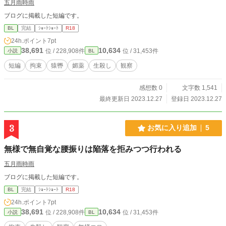
五月雨時雨
ブログに掲載した短編です。
BL
完結
ｼｮｰﾄｼｮｰﾄ
R18
24h.ポイント
7pt
38,691
10,634
位 / 228,908件
位 / 31,453件
小説
BL
短編
拘束
猿轡
媚薬
生殺し
観察
感想数 0
文字数 1,541
最終更新日 2023.12.27
登録日 2023.12.27
3
お気に入り追加
5
無様で無自覚な腰振りは陥落を拒みつつ行われる
五月雨時雨
ブログに掲載した短編です。
BL
完結
ｼｮｰﾄｼｮｰﾄ
R18
24h.ポイント
7pt
38,691
10,634
位 / 228,908件
位 / 31,453件
小説
BL