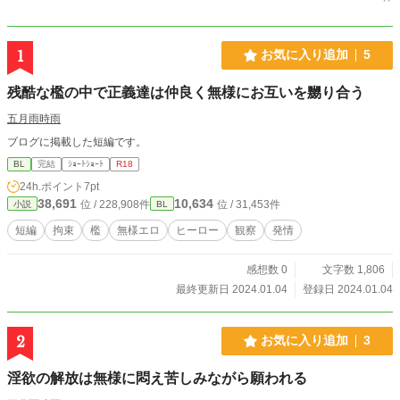
1
お気に入り追加
5
残酷な檻の中で正義達は仲良く無様にお互いを嬲り合う
五月雨時雨
ブログに掲載した短編です。
BL
完結
ｼｮｰﾄｼｮｰﾄ
R18
24h.ポイント
7pt
38,691
10,634
位 / 228,908件
位 / 31,453件
小説
BL
短編
拘束
檻
無様エロ
ヒーロー
観察
発情
感想数 0
文字数 1,806
最終更新日 2024.01.04
登録日 2024.01.04
2
お気に入り追加
3
淫欲の解放は無様に悶え苦しみながら願われる