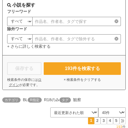
小説を探す
フリーワード
除外ワード
+ さらに詳しく検索する
保存する
193
件を検索する
検索条件の保存には
ロ
× 検索条件をクリアする
グイン
が必要です。
BL
R18のみ
観察
カテゴリ
R指定
タグ
1
2
3
4
5
193
件