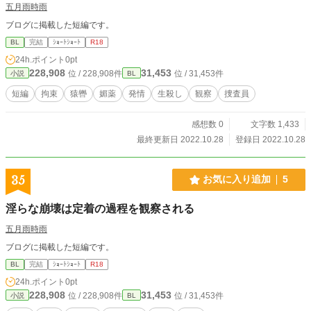
五月雨時雨
ブログに掲載した短編です。
BL
完結
ｼｮｰﾄｼｮｰﾄ
R18
24h.ポイント
0pt
228,908
31,453
位 / 228,908件
位 / 31,453件
小説
BL
短編
拘束
猿轡
媚薬
発情
生殺し
観察
捜査員
感想数 0
文字数 1,433
最終更新日 2022.10.28
登録日 2022.10.28
35
お気に入り追加
5
淫らな崩壊は定着の過程を観察される
五月雨時雨
ブログに掲載した短編です。
BL
完結
ｼｮｰﾄｼｮｰﾄ
R18
24h.ポイント
0pt
228,908
31,453
位 / 228,908件
位 / 31,453件
小説
BL