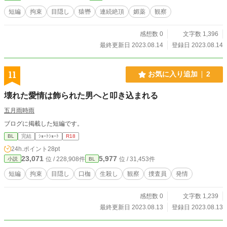
短編
拘束
目隠し
猿轡
連続絶頂
媚薬
観察
感想数 0
文字数 1,396
最終更新日 2023.08.14
登録日 2023.08.14
11
お気に入り追加
2
壊れた愛情は飾られた男へと叩き込まれる
五月雨時雨
ブログに掲載した短編です。
BL
完結
ｼｮｰﾄｼｮｰﾄ
R18
24h.ポイント
28pt
23,071
5,977
位 / 228,908件
位 / 31,453件
小説
BL
短編
拘束
目隠し
口枷
生殺し
観察
捜査員
発情
感想数 0
文字数 1,239
最終更新日 2023.08.13
登録日 2023.08.13