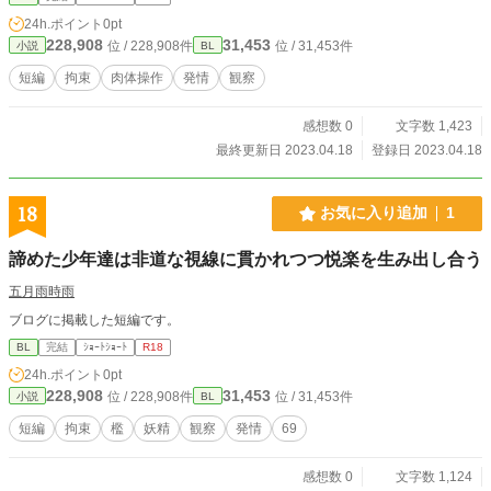
24h.ポイント
0pt
228,908
31,453
位 / 228,908件
位 / 31,453件
小説
BL
短編
拘束
肉体操作
発情
観察
感想数 0
文字数 1,423
最終更新日 2023.04.18
登録日 2023.04.18
18
お気に入り追加
1
諦めた少年達は非道な視線に貫かれつつ悦楽を生み出し合う
五月雨時雨
ブログに掲載した短編です。
BL
完結
ｼｮｰﾄｼｮｰﾄ
R18
24h.ポイント
0pt
228,908
31,453
位 / 228,908件
位 / 31,453件
小説
BL
短編
拘束
檻
妖精
観察
発情
69
感想数 0
文字数 1,124