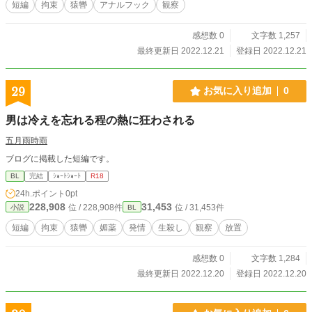
短編
拘束
猿轡
アナルフック
観察
感想数 0
文字数 1,257
最終更新日 2022.12.21
登録日 2022.12.21
29
お気に入り追加
0
男は冷えを忘れる程の熱に狂わされる
五月雨時雨
ブログに掲載した短編です。
BL
完結
ｼｮｰﾄｼｮｰﾄ
R18
24h.ポイント
0pt
228,908
31,453
位 / 228,908件
位 / 31,453件
小説
BL
短編
拘束
猿轡
媚薬
発情
生殺し
観察
放置
感想数 0
文字数 1,284
最終更新日 2022.12.20
登録日 2022.12.20