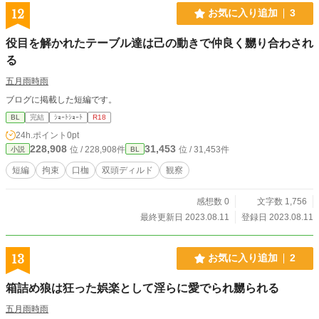
12
お気に入り追加
3
役目を解かれたテーブル達は己の動きで仲良く嬲り合わされ
る
五月雨時雨
ブログに掲載した短編です。
BL
完結
ｼｮｰﾄｼｮｰﾄ
R18
24h.ポイント
0pt
228,908
31,453
位 / 228,908件
位 / 31,453件
小説
BL
短編
拘束
口枷
双頭ディルド
観察
感想数 0
文字数 1,756
最終更新日 2023.08.11
登録日 2023.08.11
13
お気に入り追加
2
箱詰め狼は狂った娯楽として淫らに愛でられ嬲られる
五月雨時雨