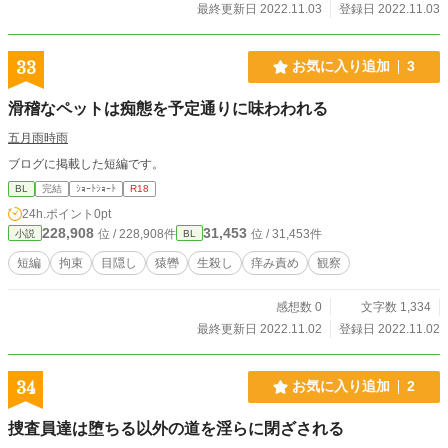
最終更新日 2022.11.03
登録日 2022.11.03
33
お気に入り追加
3
滑稽なペットは痴態を予定通りに味わわれる
五月雨時雨
ブログに掲載した短編です。
BL
完結
ｼｮｰﾄｼｮｰﾄ
R18
24h.ポイント
0pt
228,908
31,453
位 / 228,908件
位 / 31,453件
小説
BL
短編
拘束
目隠し
猿轡
生殺し
痒み責め
観察
感想数 0
文字数 1,334
最終更新日 2022.11.02
登録日 2022.11.02
34
お気に入り追加
2
捜査員達は堕ちる以外の道を淫らに閉ざされる