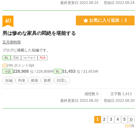
最終更新日 2022.08.24
登録日 2022.08.24
40
お気に入り追加
2
男は惨めな家具の悶絶を堪能する
五月雨時雨
ブログに掲載した短編です。
BL
完結
ｼｮｰﾄｼｮｰﾄ
R18
24h.ポイント
0pt
228,908
31,453
位 / 228,908件
位 / 31,453件
小説
BL
短編
拘束
媚薬
観察
目隠し
感想数 0
文字数 1,413
最終更新日 2022.08.20
登録日 2022.08.20
1
2
3
4
5
193
件