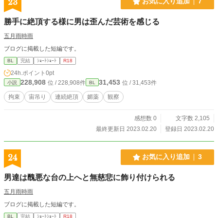
23
お気に入り追加
7
勝手に絶頂する様に男は歪んだ芸術を感じる
五月雨時雨
ブログに掲載した短編です。
BL
完結
ｼｮｰﾄｼｮｰﾄ
R18
24h.ポイント
0pt
228,908
31,453
位 / 228,908件
位 / 31,453件
小説
BL
拘束
宙吊り
連続絶頂
媚薬
観察
感想数 0
文字数 2,105
最終更新日 2023.02.20
登録日 2023.02.20
24
お気に入り追加
3
男達は醜悪な台の上へと無慈悲に飾り付けられる
五月雨時雨
ブログに掲載した短編です。
BL
完結
ｼｮｰﾄｼｮｰﾄ
R18