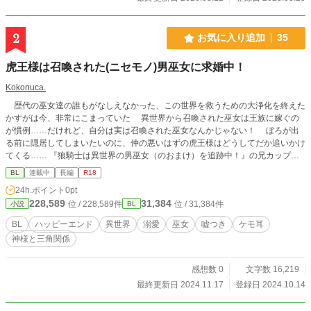
2
お気に入り追加
35
虎王様は召喚された(ニセモノ)男巫女に求婚中！
Kokonuca.
歴代の巫女達の誰もがなしえなかった、この世界を救うための大浄化を終えた
かすがは今、非常にこまっていた 異世界から召喚された巫女は王族に嫁ぐの
が慣例……だけれど、自分は実は召喚された巫女なんかじゃない！ ぼろが出
る前に隠居してしまいたいのに、仲の悪いはずの虎王様はどうしてだか追いかけ
てくる…… 『狼騎士は異世界の男巫女（のおまけ）を追跡中！』の兄カップル
のお話し
BL
連載中
長編
R18
24h.ポイント
0pt
228,589
31,384
位 / 228,589件
位 / 31,384件
小説
BL
BL
ハッピーエンド
異世界
溺愛
巫女
嘘つき
ケモ耳
神様と三角関係
感想数 0
文字数 16,219
最終更新日 2024.11.17
登録日 2024.10.14