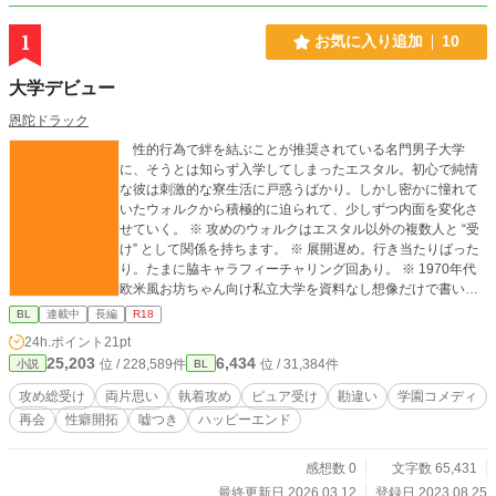
1
お気に入り追加
10
大学デビュー
恩陀ドラック
性的行為で絆を結ぶことが推奨されている名門男子大学
に、そうとは知らず入学してしまったエスタル。初心で純情
な彼は刺激的な寮生活に戸惑うばかり。しかし密かに憧れて
いたウォルクから積極的に迫られて、少しずつ内面を変化さ
せていく。 ※ 攻めのウォルクはエスタル以外の複数人と “受
け” として関係を持ちます。 ※ 展開遅め。行き当たりばった
り。たまに脇キャラフィーチャリング回あり。 ※ 1970年代
欧米風お坊ちゃん向け私立大学を資料なし想像だけで書いて
ます。 ※ この作品はフィクションです。登場する人物・団
BL
連載中
長編
R18
体・出来事等はすべて架空のものであり、現実とは一切関係
24h.ポイント
21pt
ありません。©恩陀ドラック
25,203
6,434
位 / 228,589件
位 / 31,384件
小説
BL
攻め総受け
両片思い
執着攻め
ピュア受け
勘違い
学園コメディ
再会
性癖開拓
嘘つき
ハッピーエンド
感想数 0
文字数 65,431
最終更新日 2026.03.12
登録日 2023.08.25