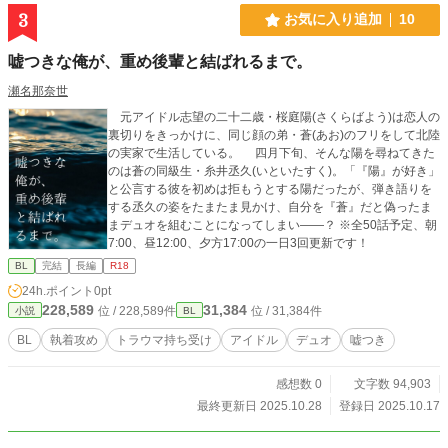
3
お気に入り追加
10
嘘つきな俺が、重め後輩と結ばれるまで。
瀬名那奈世
元アイドル志望の二十二歳・桜庭陽(さくらばよう)は恋人の
裏切りをきっかけに、同じ顔の弟・蒼(あお)のフリをして北陸
の実家で生活している。 四月下旬、そんな陽を尋ねてきた
のは蒼の同級生・糸井丞久(いといたすく)。「『陽』が好き」
と公言する彼を初めは拒もうとする陽だったが、弾き語りを
する丞久の姿をたまたま見かけ、自分を『蒼』だと偽ったま
まデュオを組むことになってしまい――？ ※全50話予定、朝
7:00、昼12:00、夕方17:00の一日3回更新です！
BL
完結
長編
R18
24h.ポイント
0pt
228,589
31,384
位 / 228,589件
位 / 31,384件
小説
BL
BL
執着攻め
トラウマ持ち受け
アイドル
デュオ
嘘つき
感想数 0
文字数 94,903
最終更新日 2025.10.28
登録日 2025.10.17