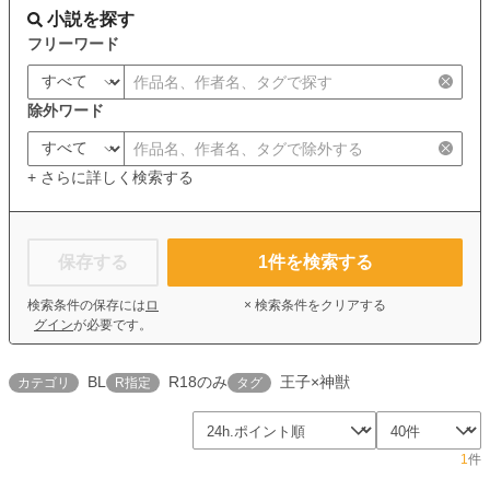
小説を探す
フリーワード
除外ワード
+ さらに詳しく検索する
保存する
1
件を検索する
検索条件の保存には
ロ
× 検索条件をクリアする
グイン
が必要です。
BL
R18のみ
王子×神獣
カテゴリ
R指定
タグ
1
件