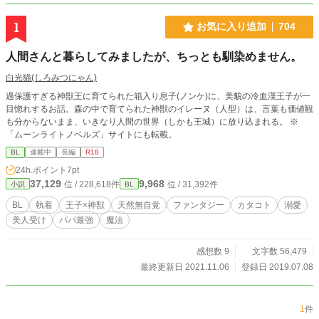
1
お気に入り追加
704
人間さんと暮らしてみましたが、ちっとも馴染めません。
白光猫(しろみつにゃん)
過保護すぎる神獣王に育てられた箱入り息子(ノンケ)に、美貌の冷血漢王子が一
目惚れするお話。森の中で育てられた神獣のイレーヌ（人型）は、言葉も価値観
も分からないまま、いきなり人間の世界（しかも王城）に放り込まれる。 ※
「ムーンライトノベルズ」サイトにも転載。
BL
連載中
長編
R18
24h.ポイント
7pt
37,129
9,968
位 / 228,618件
位 / 31,392件
小説
BL
BL
執着
王子×神獣
天然無自覚
ファンタジー
カタコト
溺愛
美人受け
パパ最強
魔法
感想数 9
文字数 56,479
最終更新日 2021.11.06
登録日 2019.07.08
1
件