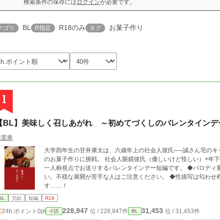
検索条件の保存には
ログイン
が必要です。
BL
R18のみ
お菓子作り
テゴリ
R指定
タグ
1
【BL】美味しく召しあがれ ～初めてづくしのバレンタインデ
縁堂幸
大学四年生の甘井康太は、六歳年上の社会人彼氏──誠さん宅のキ
のお菓子作りに挑戦。 社会人眼鏡彼氏（優しいけど怪しい）×年下ちょっとアホうっかり大学生 何事も甘い受けの
一人称視点でお送りするバレンタインデー短編です。 ◆パロディ要素多し ◆9割9分コメディですが彼氏が怪し
い。不穏な展開が苦手な人はご注意ください。 ◆性描写は匂わせ程
す……！
BL
完結
短編
R18
228,947
31,453
24h.ポイント
0pt
位 / 228,947件
位 / 31,453件
小説
BL