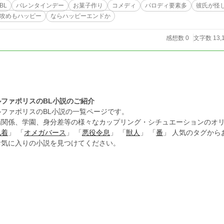
BL
バレンタインデー
お菓子作り
コメディ
パロディ要素多
彼氏が怪
攻めもハッピー
ならハッピーエンドか
感想数 0
文字数 13,
ルファポリスのBL小説のご紹介
ルファポリスのBL小説の一覧ページです。
場関係、学園、身分差等の様々なカップリング・シチュエーションのオリ
執着
」 「
オメガバース
」 「
悪役令息
」 「
獣人
」 「
番
」 人気のタグか
お気に入りの小説を見つけてください。