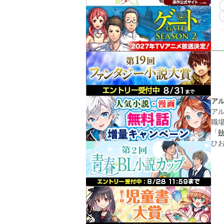
ア
ア
職
「
ひ