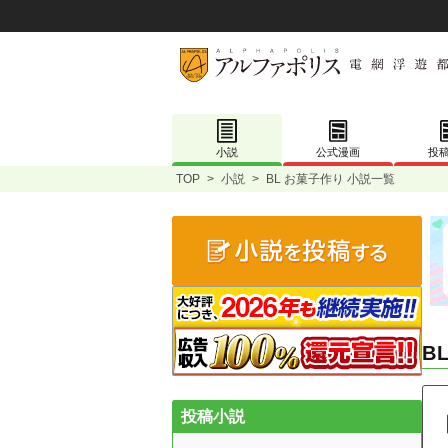
小説
公式漫画
投
TOP
>
小説
>
BL お菓子作り 小説一覧
B
投稿小説