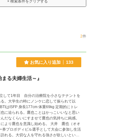
× 検索条件をクリアする
2
件
お気に入り追加
133
始まる夫婦生活～』
ある。大学生の時にノンケに恋して振られて以
SFP 身長177cm 体重69kg 定期的にトレ
鷹也に迫られる。鷹也ことはかっこいいなと思い
なんだなくらいにすませて鷹也の気持ちに鈍感。
を意識し始める。 大井 鷹也（オオ
ナー券プロボディビル選手として大会に参加し生活
を訪れる。大切な人を守れる強さが欲しいという