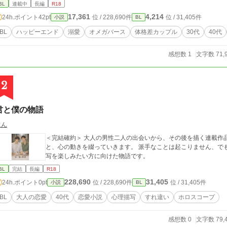
きっかけで高校生のころから格闘技とトレーニングを開始する。2
BL
連載中
長編
R18
クが楽しくなり25歳で格闘技は引退した。身長は195cm体重はオフの時
17,361
4,214
24h.ポイント
42pt
位 / 228,690件
位 / 31,405件
小説
BL
P。目の前の相手を大事にしたい気持ちが強い。性欲が強く、オフ
性欲お化け。40になっても衰えずそれをきっかけに振られること
BL
ハッピーエンド
溺愛
オメガバース
体格差カップル
30代
40代
ることに気づく。男相手は初めてで困惑するが下半身が反応する
ていく。
感想数 1
文字数 71,
2
君と僕の物語
にん
＜完結確約＞ 大人の男性二人の出会いから、その後を描く連載作
と、心の動きを綴っていきます。 派手なことは起こりません、でもすれ違いが起こります。 静かな恋愛や、人物描
写を楽しみたい方に向けた物語です。
BL
完結
長編
R18
228,690
31,405
24h.ポイント
0pt
位 / 228,690件
位 / 31,405件
小説
BL
BL
大人の恋愛
40代
恋愛小説
心理描写
すれ違い
ホロスコープ
感想数 0
文字数 79,