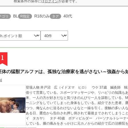
検索条件の保存には
ログイン
が必要です。
BL
R18のみ
40代
テゴリ
R指定
タグ
1
巨体の猛獣アルファは、孤独な治療家を逃がさない～強姦から
ki
登場人物 井戸沼 広（イドヌマ ヒロ） ウケ 37歳 鍼灸師 独立して1年目 自分の治療院を小さなテナントを
借りて営業している。スポーツマッサージや、リハビリの知識も
来、一人の方が好きだなと気づきのんびり一人を謳歌している。MBTIはI
ーニングをしていてしまった身体をしている。紹介できた患者、
つつ、俺なんかに迫るわけないよなと一線を引く。接触の多い人
ある日、鷹也から告白され押し倒されて最後までされてしまうことにより鷹也
イ タカヤ） タチ 40歳 ボディビルダー パーソナルトレー
している。膝の痛みをきっかけに元カノからの紹介で広の治療院