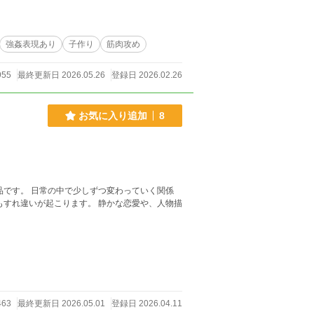
0代の頃は総合格闘技で活躍していたボディメイ
に110kg 大会時は95kg前後。MBTIはEST
の時でも1日1回は抜きたい。オフの時は無限で
が毎回。治療を受けていくうちに広に興奮してい
強姦表現あり
子作り
筋肉攻め
ことをきっかけに初めての男相手を広に選び迫っ
955
最終更新日 2026.05.26
登録日 2026.02.26
お気に入り追加
8
品です。 日常の中で少しずつ変わっていく関係
463
最終更新日 2026.05.01
登録日 2026.04.11