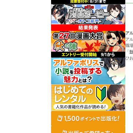
ア
ア
職
「
ひ