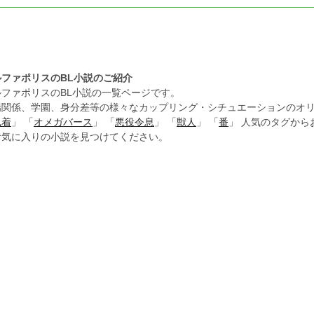
ルファポリスのBL小説のご紹介
ルファポリスのBL小説の一覧ページです。
場関係、学園、身分差等の様々なカップリング・シチュエーションのオリ
執着
」 「
オメガバース
」 「
悪役令息
」 「
獣人
」 「
番
」 人気のタグか
お気に入りの小説を見つけてください。