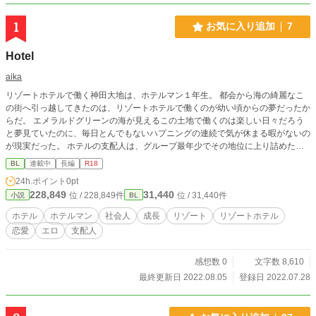
1
お気に入り追加
7
Hotel
aika
リゾートホテルで働く神田大地は、ホテルマン１年生。 都会から海の綺麗なこ
の街へ引っ越してきたのは、リゾートホテルで働くのが幼い頃からの夢だったか
らだ。 エメラルドグリーンの海が見えるこの土地で働くのは楽しい日々だろう
と夢見ていたのに、毎日とんでもないハプニングの連続で気が休まる暇がないの
が現実だった。 ホテルの支配人は、グループ最年少でその地位に上り詰めた鬼
才、橘博己。 誰よりも仕事が出来るこの上司は、性格がものすごく歪んでい
BL
連載中
長編
R18
て・・・。 様々なお客様が訪れるこの街で色々な問題や、超個性的な同僚たち
24h.ポイント
0pt
との人間関係に翻弄されながら、一人前のホテルマンになるまでの奮闘を描いた
228,849
31,440
位 / 228,849件
位 / 31,440件
小説
BL
物語。
ホテル
ホテルマン
社会人
成長
リゾート
リゾートホテル
恋愛
エロ
支配人
感想数 0
文字数 8,610
最終更新日 2022.08.05
登録日 2022.07.28