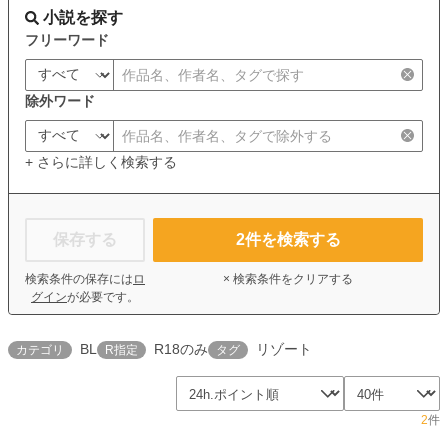
小説を探す
フリーワード
除外ワード
+ さらに詳しく検索する
保存する
2
件を検索する
検索条件の保存には
ロ
× 検索条件をクリアする
グイン
が必要です。
BL
R18のみ
リゾート
カテゴリ
R指定
タグ
2
件