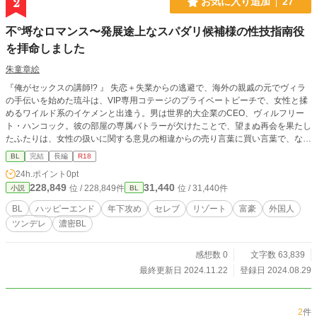
2
お気に入り追加
27
不°埒なロマンス〜発展途上なスパダリ候補様の性技指南役
を拝命しました
朱童章絵
『俺がセックスの講師!? 』 失恋＋失業からの逃避で、海外の親戚の元でヴィラ
の手伝いを始めた琉斗は、VIP専用コテージのプライベートビーチで、女性と揉
めるワイルド系のイケメンと出逢う。男は世界的大企業のCEO、ヴィルフリー
ト・ハンコック。彼の部屋の専属バトラーが欠けたことで、望まぬ再会を果たし
たふたりは、女性の扱いに関する意見の相違からの売り言葉に買い言葉で、なぜ
か肉体関係を持つことに。しかし、顔も身体も完璧な俺様CEOは、自信の割に
BL
完結
長編
R18
テクニックはイマイチ。思わぬ形で彼の弱点を知った琉斗に、ヴィルフリートは
24h.ポイント
0pt
悔しそうに提案する――「君の方が経験豊富だということは認める。私に性技の
228,849
31,440
位 / 228,849件
位 / 31,440件
小説
BL
指南をしろ」と。 「性経験に乏しい、見た目はスパダリ・中身は純情な俺様CE
O」×「人懐っこくて、ちょっと奔放なリゾートバイト青年」。住む世界のまっ
BL
ハッピーエンド
年下攻め
セレブ
リゾート
富豪
外国人
たく違うふたりの、不埒な恋の行方は!? （この作品は小説家になろう、fujossy
ツンデレ
濃密BL
にも掲載しています）
感想数 0
文字数 63,839
最終更新日 2024.11.22
登録日 2024.08.29
2
件