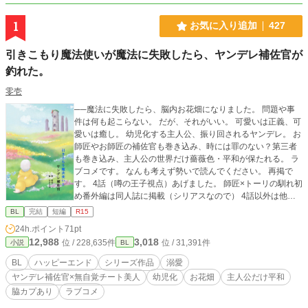
1
お気に入り追加
427
引きこもり魔法使いが魔法に失敗したら、ヤンデレ補佐官が
釣れた。
零壱
──魔法に失敗したら、脳内お花畑になりました。 問題や事
件は何も起こらない。 だが、それがいい。 可愛いは正義、可
愛いは癒し。 幼児化する主人公、振り回されるヤンデレ。 お
師匠やお師匠の補佐官も巻き込み、時には罪のない？第三者
も巻き込み、主人公の世界だけ薔薇色・平和が保たれる。 ラ
ブコメです。 なんも考えず勢いで読んでください。 再掲で
す。 4話（噂の王子視点）あげました。 師匠×トーリの馴れ初
め番外編は同人誌に掲載（シリアスなので） 4話以外は他サ
イトにも再掲しています。
BL
完結
短編
R15
24h.ポイント
71pt
12,988
3,018
位 / 228,635件
位 / 31,391件
小説
BL
BL
ハッピーエンド
シリーズ作品
溺愛
ヤンデレ補佐官×無自覚チート美人
幼児化
お花畑
主人公だけ平和
脇カプあり
ラブコメ