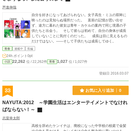
芦進伸哉
自分を好きになってあげられない。女子高生・ミユの双眸に
映ったのは見知らぬ場所だった。 直前の記憶が思い出せ
ず、途方に暮れた彼女は青年・カケルの案内で同じ境遇の子
供たちと出会う。 そして彼らは初めて、自分の身体が成長
していないことに気付くのだった。 成長は目に見えるもの
だけではない。――そして子供たちは成長してゆく。
青春
連載中
長編
24h.ポイント
0pt
22,262
1,027
位 / 22,262件
位 / 1,027件
小説
青春
登録日 2016.03.07
33
お気に入り追加
0
NAYUTA:2012 ～学園生活はエンターテイメントでなけれ
ばならない！～
志室幸太郎
高校を辞めたケンイチは、廃校になった中学校の校庭で金髪