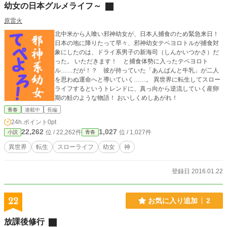
幼女の日本グルメライフ～
原雷火
北中米から人喰い邪神幼女が、日本人捕食のため緊急来日！
日本の地に降りたって早々、邪神幼女テペヨロトルが捕食対
象にしたのは、ドライ系男子の新海司（しんかいつかさ）だ
った。 いただきます！ と捕食体勢に入ったテペヨロト
ル……だが！？ 彼が持っていた「あんぱんと牛乳」が二人
を思わぬ運命へと導いていく……。 異世界に転生してスロー
ライフするというトレンドに、真っ向から逆流していく産卵
期の鮭のような物語！ おいしくめしあがれ！
青春
連載中
長編
24h.ポイント
0pt
22,262
1,027
位 / 22,262件
位 / 1,027件
小説
青春
異世界
転生
スローライフ
幼女
神
登録日 2016.01.22
22
お気に入り追加
2
放課後修行