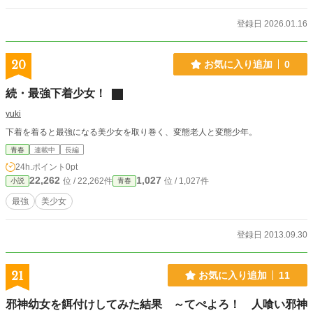
応援ポイント・感想が唯一の支えです。
登録日 2026.01.16
20
お気に入り追加
0
続・最強下着少女！
yuki
下着を着ると最強になる美少女を取り巻く、変態老人と変態少年。
青春
連載中
長編
24h.ポイント
0pt
22,262
1,027
位 / 22,262件
位 / 1,027件
小説
青春
最強
美少女
登録日 2013.09.30
21
お気に入り追加
11
邪神幼女を餌付けしてみた結果 ～てぺよろ！ 人喰い邪神