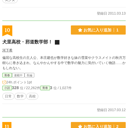
登録日 2011.03.13
10
お気に入り追加
1
犬里高校・邪道数学部！
河下希
偏屈な高校生の主人公、本庄建也が数学好きな妹の雪菜やクラスメイトの秋月万
樹らに巻き込まれ、なんやかんやする中で数学の魅力に気付いていく物語……か
もしれない。
青春
連載中
長編
24h.ポイント
1pt
328
3
位 / 22,262件
位 / 1,027件
小説
青春
日常
数学
高校
登録日 2017.03.12
11
お気に入り追加
2