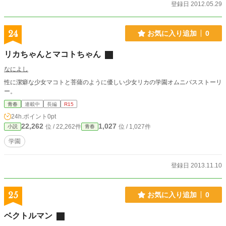
登録日 2012.05.29
24
お気に入り追加
0
リカちゃんとマコトちゃん
なによし
性に潔癖な少女マコトと菩薩のように優しい少女リカの学園オムニバスストーリ
ー。
青春
連載中
長編
R15
24h.ポイント
0pt
22,262
1,027
位 / 22,262件
位 / 1,027件
小説
青春
学園
登録日 2013.11.10
25
お気に入り追加
0
ベクトルマン