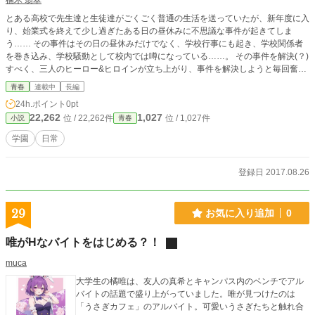
楠木 翡翠
とある高校で先生達と生徒達がごくごく普通の生活を送っていたが、新年度に入
り、始業式を終えて少し過ぎたある日の昼休みに不思議な事件が起きてしま
う…… その事件はその日の昼休みだけでなく、学校行事にも起き、学校関係者
を巻き込み、学校騒動として校内では噂になっている……。 その事件を解決(？)
すべく、三人のヒーロー&ヒロインが立ち上がり、事件を解決しようと毎回奮闘
する。 平和な日常生活と不思議な事件が織りなす学園ドタバタストーリー！ ※
青春
連載中
長編
拙作は『不思議な事件が起こる学校で【原作版】(http://ncode.syosetu.com/n7
24h.ポイント
0pt
464cg/)』の改稿版です。
22,262
1,027
位 / 22,262件
位 / 1,027件
小説
青春
学園
日常
登録日 2017.08.26
29
お気に入り追加
0
唯がHなバイトをはじめる？！
muca
大学生の橘唯は、友人の真希とキャンパス内のベンチでアル
バイトの話題で盛り上がっていました。​唯が見つけたのは
「うさぎカフェ」のアルバイト。​可愛いうさぎたちと触れ合