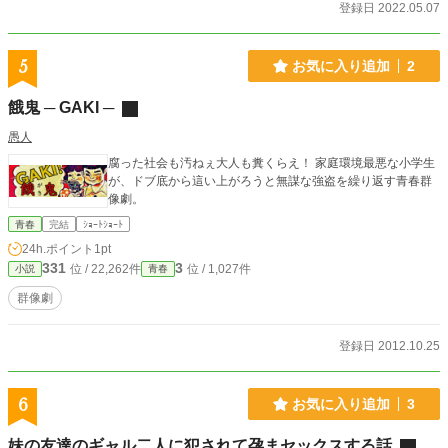
登録日 2022.05.07
5
お気に入り追加
2
餓鬼 ─ GAKI ─
愚人
腐った社会も汚ねぇ大人も糞くらえ！ 家庭環境最悪な小学生
が、ドブ底から這い上がろうと無謀な強盗を繰り返す青春群
像劇。
青春
完結
ｼｮｰﾄｼｮｰﾄ
24h.ポイント
1pt
331
3
位 / 22,262件
位 / 1,027件
小説
青春
群像劇
登録日 2012.10.25
6
お気に入り追加
3
妹の友達のギャル二人に犯されて孕まセックスする話