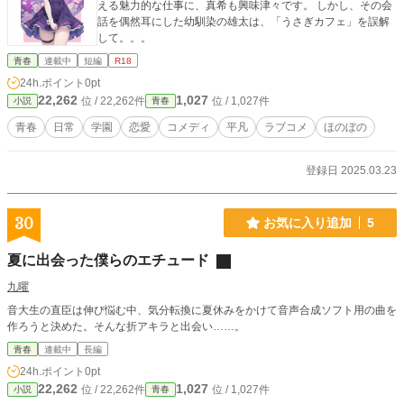
える魅力的な仕事に、真希も興味津々です。​ しかし、その会
話を偶然耳にした幼馴染の雄太は、「うさぎカフェ」を誤解
して。。。
青春
連載中
短編
R18
24h.ポイント
0pt
22,262
1,027
位 / 22,262件
位 / 1,027件
小説
青春
青春
日常
学園
恋愛
コメディ
平凡
ラブコメ
ほのぼの
登録日 2025.03.23
30
お気に入り追加
5
夏に出会った僕らのエチュード
九曜
音大生の直臣は伸び悩む中、気分転換に夏休みをかけて音声合成ソフト用の曲を
作ろうと決めた。そんな折アキラと出会い……。
青春
連載中
長編
24h.ポイント
0pt
22,262
1,027
位 / 22,262件
位 / 1,027件
小説
青春