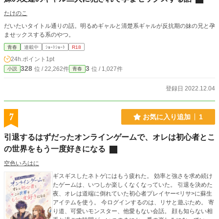
たけのこ
だいたいタイトル通りの話。明るめギャルと清楚系ギャルが反抗期の妹の兄と孕
ませックスする系のやつ。
青春
連載中
ｼｮｰﾄｼｮｰﾄ
R18
24h.ポイント
1pt
328
3
位 / 22,262件
位 / 1,027件
小説
青春
登録日 2022.12.04
7
お気に入り追加
1
引退するはずだったオンラインゲームで、オレは初心者とこ
の世界をもう一度好きになる
空色いろはに
ギスギスしたネトゲにはもう疲れた。 効率と強さを求め続け
たゲームは、いつしか楽しくなくなっていた。 引退を決めた
夜、オレは道端に倒れていた初心者プレイヤー<リサ>に蘇生
アイテムを使う。 今ログインするのは、リサと遊ぶため。 寄
り道、可愛いモンスター、他愛もない会話。 顔も知らない相