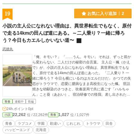
19
お気に入り追加
2
小説の主人公になれない理由は、異世界転生でもなく、原付
で走る14kmの田んぼ道にある。～二人乗り？一緒に帰ろ
う？今日もカエルしかいない道〜
武徳丸
「俺、キモい？」 「……うん。キモい」 それは、ずっと前か
ら変わらない、二人だけの秘密の合言葉。 主人公・楓（かえ
で）が、小説の主人公になれない理由は、異世界転生でもな
く、原付で走る14kmの田んぼ道にあった。 「二人乗り？ 一
緒に帰ろう？ 今日も横にいるのはカエルだけだ」 かつての失
恋がトラウマで、恋愛に臆病なまま高校生になった楓。 世話
焼きな幼馴染のさつきと、吹奏楽局で共に過ごす「ハルちゃ
ん」こと葵（あおい）。 宿泊研修での怪我、差し出された背
中の温もり。 本当の想いに気付きながらも、壊れるのが怖く
青春
連載中
長編
て、葵は別の誰かへの「恋」を自分に言い聞かせる――。 不
24h.ポイント
0pt
器用すぎる「吹奏楽局」の日常。 過去のコンプレックス、隠
22,262
1,027
位 / 22,262件
位 / 1,027件
小説
青春
し通したい本音、そしてすれ違い。 カエルしかいなかった田
んぼ道に、誰かと二人乗りの風は吹くのか？ 【2月1日より新
青春
ラブコメ
学園
勘違い
じれじれ
トラウマ
田舎
体制・週2回（日・水）配信スタート】 ※初期エピソードの
ハッピーエンド
北海道
大幅リライトも並行して実施中！ Twitter不在のため、皆様の