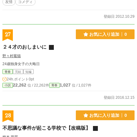
友情
コメディ
登録日 2012.10.29
27
お気に入り追加
0
２４才のおしまいに
野々村竈猫
24歳独身女子の大晦日
青春
完結
短編
24h.ポイント
0pt
22,262
1,027
位 / 22,262件
位 / 1,027件
小説
青春
登録日 2016.12.15
28
お気に入り追加
0
不思議な事件が起こる学校で【改稿版】