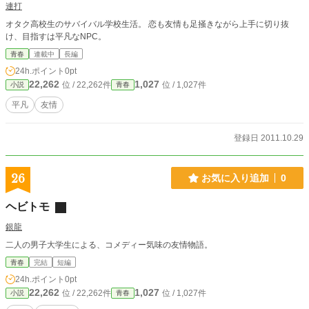
連打
オタク高校生のサバイバル学校生活。 恋も友情も足掻きながら上手に切り抜
け、目指すは平凡なNPC。
青春
連載中
長編
24h.ポイント
0pt
22,262
1,027
位 / 22,262件
位 / 1,027件
小説
青春
平凡
友情
登録日 2011.10.29
26
お気に入り追加
0
ヘビトモ
銀龍
二人の男子大学生による、コメディー気味の友情物語。
青春
完結
短編
24h.ポイント
0pt
22,262
1,027
位 / 22,262件
位 / 1,027件
小説
青春