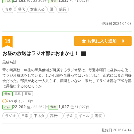
22,262
1,027
位 / 22,262件
位 / 1,027件
小説
青春
青春
現代
女主人公
夏
成長
登録日 2024.04.08
18
お気に入り追加
0
お昼の放送はラジオ部におまかせ！
黒猫時計
葦ヶ崎高校一年生の黒鳥俊輔が所属するラジオ部は、毎週水曜日に昼休みを使っ
てラジオ放送をしている。しかし部を名乗ってはいるけれど、正式にはまだ同好
会だった。部員があと一人足らず、顧問もいない。果たしてラジオ部は正式な部
に昇格出来るのだろうか……
青春
完結
長編
24h.ポイント
0pt
22,262
1,027
位 / 22,262件
位 / 1,027件
小説
青春
ラジオ
日常
下ネタ
高校生
学園
ギャル
黒髪
登録日 2016.04.14