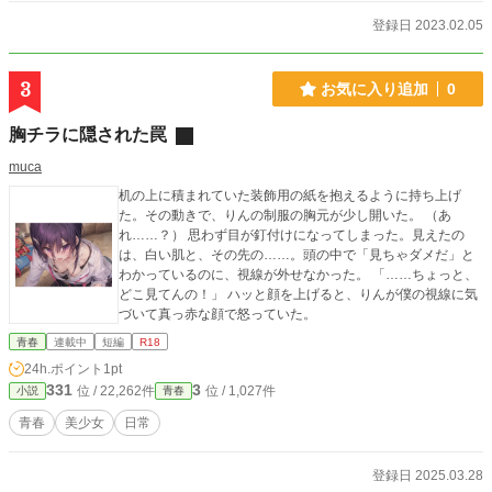
登録日 2023.02.05
3
お気に入り追加
0
胸チラに隠された罠
muca
机の上に積まれていた装飾用の紙を抱えるように持ち上げ
た。その動きで、りんの制服の胸元が少し開いた。 （あ
れ……？） 思わず目が釘付けになってしまった。見えたの
は、白い肌と、その先の……。頭の中で「見ちゃダメだ」と
わかっているのに、視線が外せなかった。 「……ちょっと、
どこ見てんの！」 ハッと顔を上げると、りんが僕の視線に気
づいて真っ赤な顔で怒っていた。
青春
連載中
短編
R18
24h.ポイント
1pt
331
3
位 / 22,262件
位 / 1,027件
小説
青春
青春
美少女
日常
登録日 2025.03.28