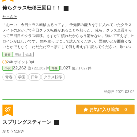
俺らクラス転移三回目！！
たっさそ
「おーい、今日クラス転移あるってよ」 予知夢の能力を手に入れていたクラス
メイトのおかげで今日クラス転移があることを知った。 俺ら、クラス全員そろ
って三回目のクラス転移。さすがに慣れたからもう驚かない。強いて言えば、ヒ
ロインがほしいです。 頭を空っぽにして読んでください。面白いとか面白くな
いとかでもなく、ただただ空っぽにして何も考えずに読んでください。暇つぶし
にでもなればそれでいいです。
青春
完結
短編
24h.ポイント
0pt
22,262
1,027
位 / 22,262件
位 / 1,027件
小説
青春
青春
学園
日常
クラス転移
登録日 2021.03.02
37
お気に入り追加
0
スプリングスティーン
かとうなおき