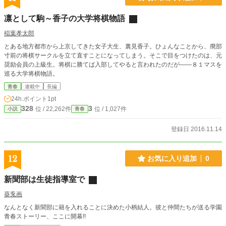
凛として駒～香子の大学将棋物語
稲葉孝太郎
とある地方都市から上京してきた女子大生、裏見香子。ひょんなことから、廃部
寸前の将棋サークルを立て直すことになってしまう。そこで目をつけたのは、元
奨励会員の上級生。将棋に勝てば入部してやると言われたのだが――８１マスを
巡る大学将棋物語。
青春
連載中
長編
24h.ポイント
1pt
328
3
位 / 22,262件
位 / 1,027件
小説
青春
登録日 2016.11.14
12
お気に入り追加
0
新聞部は生徒指導室で
葵兎画
なんとなく新聞部に籍を入れることに決めた小柄結人。彼と仲間たちが送る学園
青春ストーリー、ここに開幕!!