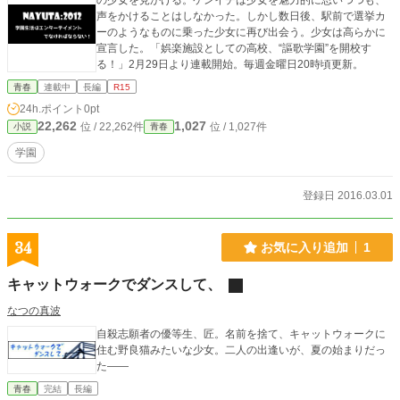
の少女を見かける。ケンイチは少女を魅力的に思いつつも、
声をかけることはしなかった。しかし数日後、駅前で選挙カ
ーのようなものに乗った少女に再び出会う。少女は高らかに
宣言した。「娯楽施設としての高校、“謳歌学園”を開校す
る！」2月29日より連載開始。毎週金曜日20時頃更新。
青春
連載中
長編
R15
24h.ポイント
0pt
22,262
1,027
位 / 22,262件
位 / 1,027件
小説
青春
学園
登録日 2016.03.01
34
お気に入り追加
1
キャットウォークでダンスして、
なつの真波
自殺志願者の優等生、匠。名前を捨て、キャットウォークに
住む野良猫みたいな少女。二人の出逢いが、夏の始まりだっ
た――
青春
完結
長編