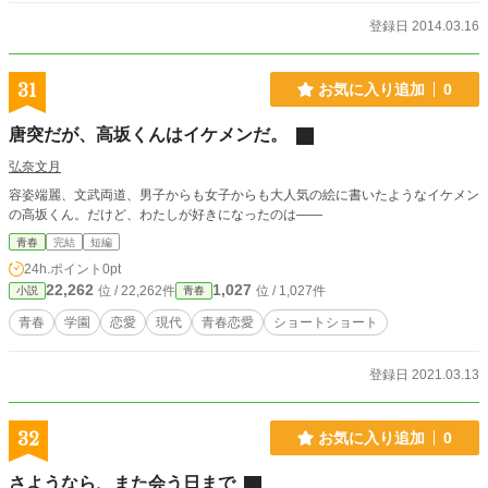
登録日 2014.03.16
31
お気に入り追加
0
唐突だが、高坂くんはイケメンだ。
弘奈文月
容姿端麗、文武両道、男子からも女子からも大人気の絵に書いたようなイケメン
の高坂くん。だけど、わたしが好きになったのは――
青春
完結
短編
24h.ポイント
0pt
22,262
1,027
位 / 22,262件
位 / 1,027件
小説
青春
青春
学園
恋愛
現代
青春恋愛
ショートショート
登録日 2021.03.13
32
お気に入り追加
0
さようなら、また会う日まで