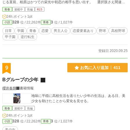
じる直前、柏原はかつての栄光や初恋の相手を思い出す。 選択肢さえ間違え
なければ、もっと良い人生を歩めたのに。 そんな事を思っていると、中学3年
青春
連載中
長編
R15
時の自分に転生していた。 転生した柏原の前に現れたのは、当時の友人や初
24h.ポイント
1pt
恋の相手、そして――女神を自称する女の子。 自称女神は、名門校ではなく
328
3
位 / 22,262件
位 / 1,027件
小説
青春
弱小都立へ進学するよう告げると、柏原の二度目の野球人生が幕を開けた。
この物語は、一度は壊れたプロ注目のサイドスロー・柏原竜也と、野球の女神を
日常
学園
青春
恋愛
男主人公
恋愛要素あり
野球
高校野球
自称する少女。 高校野球の“正史“を知る二人が、その記憶を活用しながら、無
甲子園
逆行転生
名校で甲子園を目指したり、ちょっと恋したりする物語です。
登録日 2020.09.25
9
お気に入り追加
411
Bグループの少年
櫻井春輝
書籍情報
地味に平穏に高校生活を送りたい少年の生活は、ある日、美
少女を助けたことから変化を見せる。
青春
連載中
長編
24h.ポイント
1pt
328
3
位 / 22,262件
位 / 1,027件
小説
青春
美少女