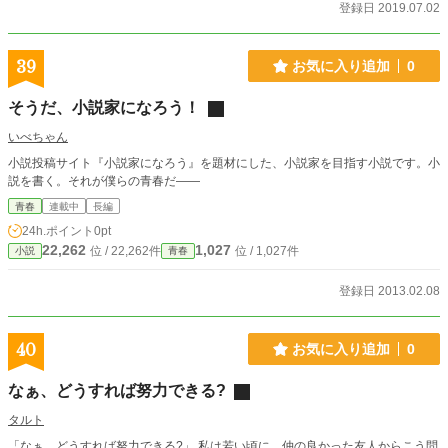
登録日 2019.07.02
39
お気に入り追加
0
そうだ、小説家になろう！
いべちゃん
小説投稿サイト『小説家になろう』を題材にした、小説家を目指す小説です。小
説を書く。それが僕らの青春だ――
青春
連載中
長編
24h.ポイント
0pt
22,262
1,027
位 / 22,262件
位 / 1,027件
小説
青春
登録日 2013.02.08
40
お気に入り追加
0
なぁ、どうすれば努力できる?
タルト
「なぁ、どうすれば努力できる?」 私は若い頃に、仲の良かった友人からこう問