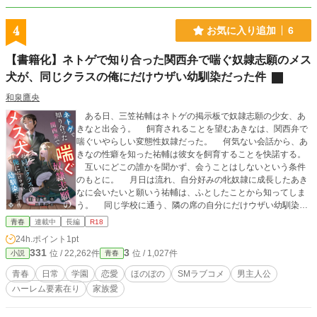
4
お気に入り追加
6
【書籍化】ネトゲで知り合った関西弁で喘ぐ奴隷志願のメス
犬が、同じクラスの俺にだけウザい幼馴染だった件
和泉鷹央
ある日、三笠祐輔はネトゲの掲示板で奴隷志願の少女、あ
きなと出会う。 飼育されることを望むあきなは、関西弁で
喘ぐいやらしい変態性奴隷だった。 何気ない会話から、あ
きなの性癖を知った祐輔は彼女を飼育することを快諾する。
互いにどこの誰かを聞かず、会うことはしないという条件
のもとに。 月日は流れ、自分好みの牝奴隷に成長したあき
なに会いたいと願いう祐輔は、ふとしたことから知ってしま
う。 同じ学校に通う、隣の席の自分にだけウザい幼馴染の
美少女。 橘ゆきなが、学校の非常階段で関西弁で喘ぎなが
青春
連載中
長編
R18
ら、感じている光景を。 そして、彼女こそが自分がしつけ
24h.ポイント
1pt
てきた、メス犬あきなだということを……。 他の投稿サイ
331
3
位 / 22,262件
位 / 1,027件
小説
青春
トでも掲載しています。 書籍化に伴い、外部リンク登録に
変更しました。 よろしくお願いいたします。
青春
日常
学園
恋愛
ほのぼの
SMラブコメ
男主人公
ハーレム要素在り
家族愛