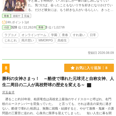
手と過ごす時間が、いつのまにか一番の楽しみになってい
た。 気づけば、会ったこともないリサを好きになりかけてい
る。 だけど彼女には、もう好きな人がいるらしい。 きっと顔
だけめちゃくちゃ良くて、中身はロクな男じゃない。 知らな
青春
連載中
長編
い相手に、なぜか張り合う自分がいる。 ――彼女の正体を、
24h.ポイント
1pt
オレはまだ知らない。
328
3
位 / 22,262件
位 / 1,027件
小説
青春
ラブコメ
オンラインゲーム
学園
青春
すれ違い
日常
じれじれ
両片想い
MMORPG
高校生
登録日 2026.08.09
8
お気に入り追加
8
勝利の女神さまっ！ ～酷使で壊れた元球児と自称女神、人
生二周目の二人が高校野球の歴史を変える～
児玉金児
遡ること約10年前、柏原竜也は高校史上最強のサイドスローと呼ばれ、名門
校のエースナンバーを背負っていた。 と言っても、それは過去の栄光に過ぎ
ない。酷使で壊れた柏原は、無難に就職・結婚すると、やがて激務・鬼嫁・介護
問題の三重苦に追われ、心身共に限界を迎えてしまった。 短い人生に幕を閉