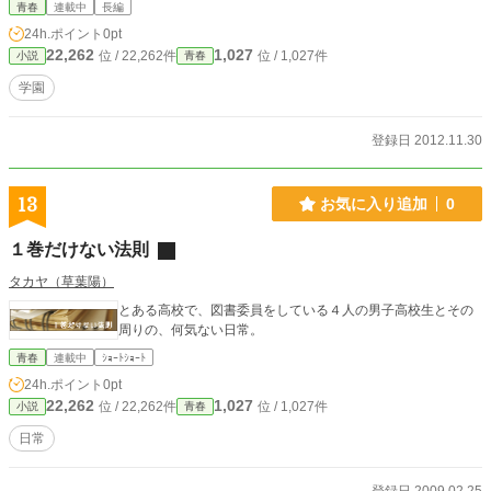
青春
連載中
長編
24h.ポイント
0pt
22,262
1,027
位 / 22,262件
位 / 1,027件
小説
青春
学園
登録日 2012.11.30
13
お気に入り追加
0
１巻だけない法則
タカヤ（草葉陽）
とある高校で、図書委員をしている４人の男子高校生とその
周りの、何気ない日常。
青春
連載中
ｼｮｰﾄｼｮｰﾄ
24h.ポイント
0pt
22,262
1,027
位 / 22,262件
位 / 1,027件
小説
青春
日常