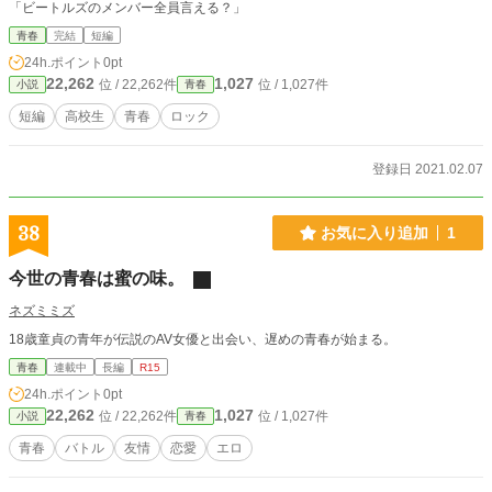
「ビートルズのメンバー全員言える？」
青春
完結
短編
24h.ポイント
0pt
22,262
1,027
位 / 22,262件
位 / 1,027件
小説
青春
短編
高校生
青春
ロック
登録日 2021.02.07
38
お気に入り追加
1
今世の青春は蜜の味。
ネズミミズ
18歳童貞の青年が伝説のAV女優と出会い、遅めの青春が始まる。
青春
連載中
長編
R15
24h.ポイント
0pt
22,262
1,027
位 / 22,262件
位 / 1,027件
小説
青春
青春
バトル
友情
恋愛
エロ