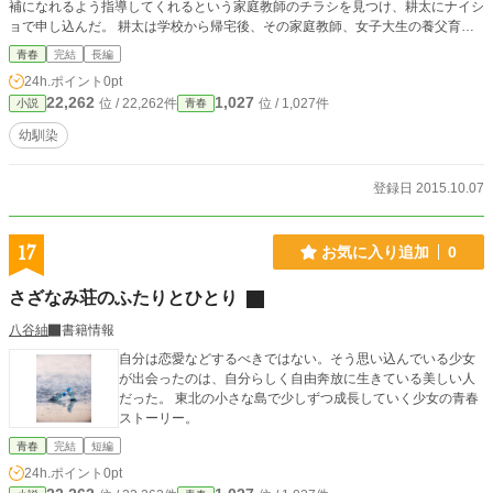
補になれるよう指導してくれるという家庭教師のチラシを見つけ、耕太にナイシ
ョで申し込んだ。 耕太は学校から帰宅後、その家庭教師、女子大生の養父育恵
とトイレでご対面。日曜日まで泊り込みで耕太に家事指導をすると伝えられ……
青春
完結
長編
24h.ポイント
0pt
22,262
1,027
位 / 22,262件
位 / 1,027件
小説
青春
幼馴染
登録日 2015.10.07
17
お気に入り追加
0
さざなみ荘のふたりとひとり
八谷紬
書籍情報
自分は恋愛などするべきではない。そう思い込んでいる少女
が出会ったのは、自分らしく自由奔放に生きている美しい人
だった。 東北の小さな島で少しずつ成長していく少女の青春
ストーリー。
青春
完結
短編
24h.ポイント
0pt