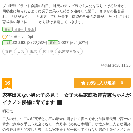
プロ野球ドラフト会議の前日。 地元のテレビ局で主人公を取り上げる映像が。
同級生に煽られるように調子に乗った発言を連発した翌日。 まさかの指名漏
れ。 「話が違う。」 と困惑していた最中、待望の自分の名前が。 ただしこれは
育成枠の第３位。 ここから話は展開していきます。
青春
連載中
長編
24h.ポイント
0pt
22,262
1,027
位 / 22,262件
位 / 1,027件
小説
青春
青春
日常
現代
お仕事
恋愛要素あり
登録日 2025.11.29
16
お気に入り追加
0
家事出来ない男の子必見！ 女子大生家庭教師育恵ちゃんが
イクメン候補に育てます
明石竜
二人の妹、中二の絵実子と小五の彩奈に囲まれて育って来た加園家長男で高一の
耕太は家事を手伝う気全くなし。六月半ばのある木曜日、耕太が妹二人と幼馴染
の桜谷瑞香と登校した後、母は家事を全然手伝ってくれない男の子をイクメン候