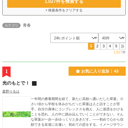
1,027
件を検索する
× 検索条件をクリアする
青春
カテゴリ
1
2
3
4
5
1,027
件
1
お気に入り追加
43
光のもとでⅠ
葉野りるは
一年間の療養期間を経て、新たに高校へ通いだした翠葉。小
さい頃から学校を休みがちだった翠葉は人と話すことが苦
手。自分の身体にコンプレックスを抱え、人に迷惑をかける
ことを恐れ、人の中に踏み込んでいくことができない。そん
な翠葉が一歩一歩ゆっくりと歩きだす。――初めて心から信
頼できる友達に出逢い、初めての恋をする。イメージサウン