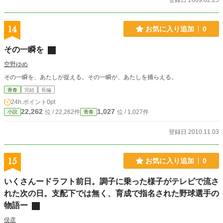
登録日 2009.02.25
14
お気に入り追加
0
その一瞬を
空野ゆめ
その一瞬を、あたしが捉える。その一瞬が、あたしを捕らえる。
青春
完結
長編
24h.ポイント
0pt
22,262
1,027
位 / 22,262件
位 / 1,027件
小説
青春
登録日 2010.11.03
15
お気に入り追加
0
いくさんードラフト前日。調子に乗った様子がテレビで流さ
れた次の日。支配下では無く、育成で指名された野球選手の
物語ー
俣彦