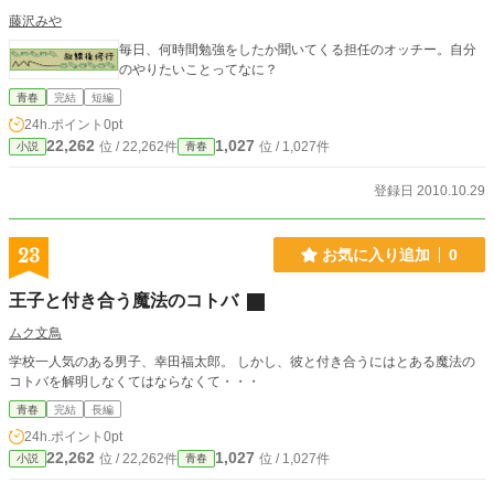
藤沢みや
毎日、何時間勉強をしたか聞いてくる担任のオッチー。自分
のやりたいことってなに？
青春
完結
短編
24h.ポイント
0pt
22,262
1,027
位 / 22,262件
位 / 1,027件
小説
青春
登録日 2010.10.29
23
お気に入り追加
0
王子と付き合う魔法のコトバ
ムク文鳥
学校一人気のある男子、幸田福太郎。 しかし、彼と付き合うにはとある魔法の
コトバを解明しなくてはならなくて・・・
青春
完結
長編
24h.ポイント
0pt
22,262
1,027
位 / 22,262件
位 / 1,027件
小説
青春