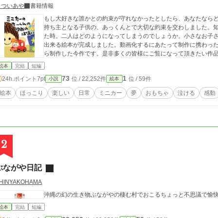
まついあや
書籍情報
もし大好きな誰かとの約束が守れなかったとしたら、あなたなら
持ち主となる子供の、あっくんとで大切な約束を交わしました。
た時。二人はどのようになってしまうのでしょうか。小さなお子
出来る絵本が完成しました。動画化するにあたって制作に携わっ
ら制作した今作です。是非多くの皆様にご覧になって頂きたい作
絵本
完結
短編
73
1
24h.ポイント
7pt
位 / 22,252件
位 / 59件
小説
絵本
絵本
ほっこり
楽しい
日常
ミニカー
夢
おもちゃ
泣ける
感動
2
ぶながや日記
HINYAKOHAMA
沖縄の幻の生き物ぶながやの棲む村でおこるちょっと不思議で愉
絵本
完結
短編