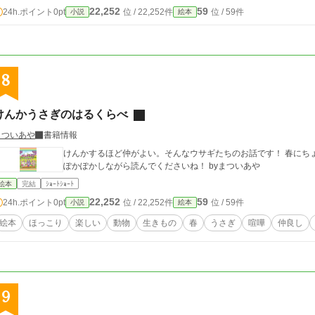
22,252
59
24h.ポイント
0pt
位 / 22,252件
位 / 59件
小説
絵本
8
けんかうさぎのはるくらべ
まついあや
書籍情報
けんかするほど仲がよい。そんなウサギたちのお話です！ 春にち
ぽかぽかしながら読んでくださいね！ byまついあや
絵本
完結
ｼｮｰﾄｼｮｰﾄ
22,252
59
24h.ポイント
0pt
位 / 22,252件
位 / 59件
小説
絵本
絵本
ほっこり
楽しい
動物
生きもの
春
うさぎ
喧嘩
仲良し
9