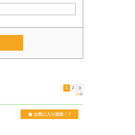
1
2
59
件
お気に入り追加
7