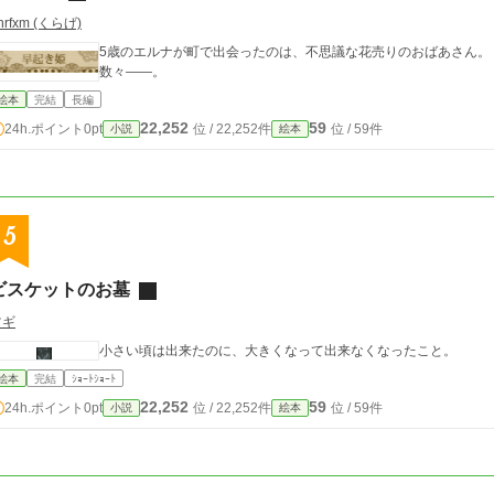
nrfxm (くらげ)
5歳のエルナが町で出会ったのは、不思議な花売りのおばあさん。
数々――。
絵本
完結
長編
22,252
59
24h.ポイント
0pt
位 / 22,252件
位 / 59件
小説
絵本
5
ビスケットのお墓
ツギ
小さい頃は出来たのに、大きくなって出来なくなったこと。
絵本
完結
ｼｮｰﾄｼｮｰﾄ
22,252
59
24h.ポイント
0pt
位 / 22,252件
位 / 59件
小説
絵本