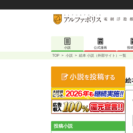
小説
公式漫画
投
TOP
>
小説
>
絵本 小説（外部サイト）一覧
絵
投稿小説