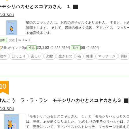
モモシリハカセとスコヤカさん １
AKUSOU
猫のスコヤカさんは、お腹の調子がよくありません。 すると、も
質問をします。 そして、胃腸の働きや原因、アドバイス、マッサージを教えてくれ
る知育絵本です。
絵本
完結
ｼｮｰﾄｼｮｰﾄ
22,252
59
24h.ポイント
0pt
位 / 22,252件
位 / 59件
小説
絵本
絵本
ほっこり
楽しい
動物
生きもの
猫
健康
マッサージ
胃腸
10
けんこう ラ・ラ・ラン モモシリハカセとスコヤカさん３
AKUSOU
『モモシリハカセとスコヤカさん １』と『モモシリハカセとスコ
は、突然、肩が痛くなりました。 ものしりのモモシリハカセは、
て、姿勢について、アドバイスやストレッチ、マッサージを教えてくれました。 健康や体の