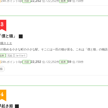
22,252
59
24h.ポイント
0pt
位 / 22,252件
位 / 59件
小説
絵本
3
「僕と猫」
山猫スミエ
僕の勤める小さな町の小さな駅。そこには一匹の猫が居る。これは「僕と猫」の物語
絵本
完結
ｼｮｰﾄｼｮｰﾄ
22,252
59
24h.ポイント
0pt
位 / 22,252件
位 / 59件
小説
絵本
猫
4
早起き姫