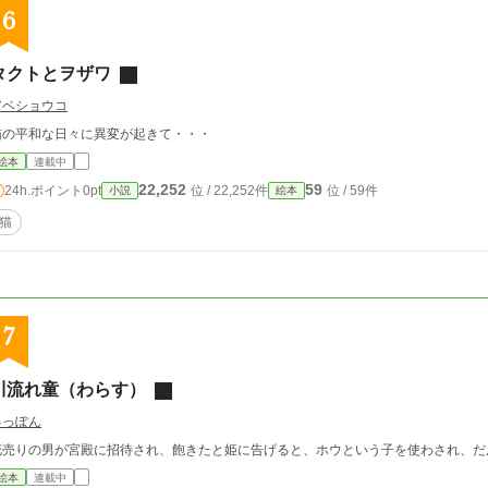
6
タクトとヲザワ
アベショウコ
猫の平和な日々に異変が起きて・・・
絵本
連載中
22,252
59
24h.ポイント
0pt
位 / 22,252件
位 / 59件
小説
絵本
猫
7
川流れ童（わらす）
ろっぽん
花売りの男が宮殿に招待され、飽きたと姫に告げると、ホウという子を使わされ、だ
絵本
連載中