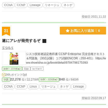
CCNA
CCNP
Lineage
リネージュ
ネトゲ
登録日 2021.11.22
31
お気に入り追加
0
遂にアレが発売するぞ
てつろう
シスコ技術者認定教科書 CCNP Enterprise 完全合格テキスト
＆問題集 ［対応試験］コア試験ENCOR（350-401） https://w
ww.shoeisha.co.jp/book/detail/9784798175393
ｴｯｾｲ・ﾉﾝﾌｨｸｼｮﾝ
完結
ｼｮｰﾄｼｮｰﾄ
24h.ポイント
0pt
22,278
840
位 / 22,278件
位 / 840件
小説
ｴｯｾｲ・ﾉﾝﾌｨｸｼｮﾝ
CCNA
CCNP
Linux
リネージュ
ネトゲ
Lineage
登録日 2022.09.17