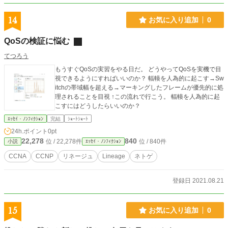
14
お気に入り追加
0
QoSの検証に悩む
てつろう
もうすぐQoSの実習をやる日だ。 どうやってQoSを実機で目
視できるようにすればいいのか？ 輻輳を人為的に起こす→Sw
itchの帯域幅を超える→マーキングしたフレームが優先的に処
理されることを目視 ↑この流れで行こう。 輻輳を人為的に起
こすにはどうしたらいいのか？
ｴｯｾｲ・ﾉﾝﾌｨｸｼｮﾝ
完結
ｼｮｰﾄｼｮｰﾄ
24h.ポイント
0pt
22,278
840
位 / 22,278件
位 / 840件
小説
ｴｯｾｲ・ﾉﾝﾌｨｸｼｮﾝ
CCNA
CCNP
リネージュ
Lineage
ネトゲ
登録日 2021.08.21
15
お気に入り追加
0