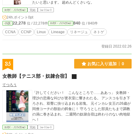
たいと思います。 超めんどくさいな。
ｴｯｾｲ・ﾉﾝﾌｨｸｼｮﾝ
完結
ｼｮｰﾄｼｮｰﾄ
24h.ポイント
0pt
22,278
840
位 / 22,278件
位 / 840件
小説
ｴｯｾｲ・ﾉﾝﾌｨｸｼｮﾝ
CCNA
CCNP
Linux
Lineage
リネージュ
ネトゲ
登録日 2022.02.26
35
お気に入り追加
0
女教師【テニス部・奴隷合宿】
てつろう
「許してください！ こんなところで……ああっ」 女教師・
理沙の悲痛な叫びが更衣室に響きわたる。 アンスコを引き下
ろされ、双臀に抉り込まれる岩塊。 元インカレ女王の26歳が
同僚コーチの獣欲の餌食に！ 守ろうとした部員たちまで調教
の渦に巻き込まれ、 二週間の奴隷合宿は終わりのない肉地獄
へ！
ｴｯｾｲ・ﾉﾝﾌｨｸｼｮﾝ
完結
ｼｮｰﾄｼｮｰﾄ