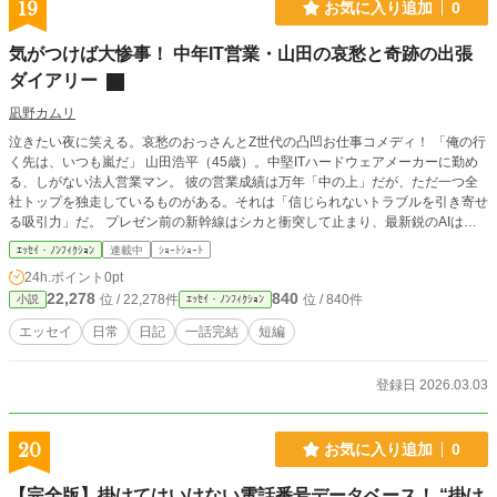
19
お気に入り追加
0
気がつけば大惨事！ 中年IT営業・山田の哀愁と奇跡の出張
ダイアリー
凪野カムリ
泣きたい夜に笑える。哀愁のおっさんとZ世代の凸凹お仕事コメディ！ 「俺の行
く先は、いつも嵐だ」 山田浩平（45歳）。中堅ITハードウェアメーカーに勤め
る、しがない法人営業マン。 彼の営業成績は万年「中の上」だが、ただ一つ全
社トップを独走しているものがある。それは「信じられないトラブルを引き寄せ
る吸引力」だ。 プレゼン前の新幹線はシカと衝突して止まり、最新鋭のAIは突
如として武士の言葉を話し出し、記録的な大雪や暴風雨に行く手を阻まれ
ｴｯｾｲ・ﾉﾝﾌｨｸｼｮﾝ
連載中
ｼｮｰﾄｼｮｰﾄ
る……。 さらに同行するのは、悪気ゼロで我が道を行くZ世代のマイペース後
24h.ポイント
0pt
輩・佐藤（24歳）。 これは、中年おっさんの加齢臭と冷や汗が入り交じる、悲
22,278
840
位 / 22,278件
位 / 840件
小説
ｴｯｾｲ・ﾉﾝﾌｨｸｼｮﾝ
哀と笑いの営業日誌。 どんな絶望的な状況でも、昭和のアナログ根性と泥臭い
（そして少しだけ奇跡的な）機転で、数々の無理難題をクロージングしていく！
エッセイ
日常
日記
一話完結
短編
働くすべての人に贈る、痛快お仕事サバイバルコメディ開幕！
登録日 2026.03.03
20
お気に入り追加
0
【完全版】掛けてはいけない電話番号データベース！ “掛け