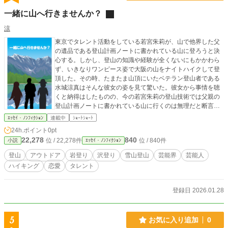
一緒に山へ行きませんか？
涼
東京でタレント活動をしている若宮朱莉が、山で他界した父
の遺品である登山計画ノートに書かれている山に登ろうと決
心する。しかし、登山の知識や経験が全くないにもかかわら
ず、いきなりワンピース姿で大阪の山をナイトハイクして登
頂した。その時、たまたま山頂にいたベテラン登山者である
水城涼真はそんな彼女の姿を見て驚いた。彼女から事情を聴
くと納得はしたものの、今の若宮朱莉の登山技術では父親の
登山計画ノートに書かれている山に行くのは無理だと断言す
る。しかし、どうしても諦めきれない若宮朱莉はいろいろと
ｴｯｾｲ・ﾉﾝﾌｨｸｼｮﾝ
連載中
ｼｮｰﾄｼｮｰﾄ
考えていると名案が浮かんだ。それが・・・ 一緒に山へ行き
24h.ポイント
0pt
ませんか？ 若宮朱莉の名案に水城涼真はどうするのだろう
22,278
840
位 / 22,278件
位 / 840件
小説
ｴｯｾｲ・ﾉﾝﾌｨｸｼｮﾝ
か？ そんな二人の山物語は今はじまっていく・・・
登山
アウトドア
岩登り
沢登り
雪山登山
芸能界
芸能人
ハイキング
恋愛
タレント
登録日 2026.01.28
5
お気に入り追加
0