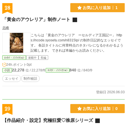
28
お気に入り追加
1
「黄金のアウレリア」制作ノート
北峰
こちらは「黄金のアウレリア ーセルディア王国記ー」 http
s://ncode.syosetu.com/n8315lp/ の制作日記的なエッセイで
す。 各話タイトルに何章時点のネタバレになるかわかるよう
記載します。 できれば本編からお読みください。
ｴｯｾｲ・ﾉﾝﾌｨｸｼｮﾝ
連載中
長編
24h.ポイント
0pt
22,278
840
位 / 22,278件
位 / 840件
小説
ｴｯｾｲ・ﾉﾝﾌｨｸｼｮﾝ
エッセイ
制作秘話
登録日 2026.06.03
29
お気に入り追加
0
【作品紹介・設定】究極狂愛♡株原シリーズ