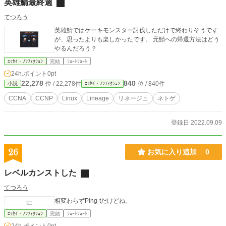
英雄鯖最終週
てつろう
英雄鯖ではケーキモンスター討伐しただけで終わりそうです
が、思ったよりも楽しかったです。 元鯖への帰還方法はどう
やるんだろう？
ｴｯｾｲ・ﾉﾝﾌｨｸｼｮﾝ
完結
ｼｮｰﾄｼｮｰﾄ
24h.ポイント
0pt
22,278
840
位 / 22,278件
位 / 840件
小説
ｴｯｾｲ・ﾉﾝﾌｨｸｼｮﾝ
CCNA
CCNP
Linux
Lineage
リネージュ
ネトゲ
登録日 2022.09.09
26
お気に入り追加
0
レベルカンストした
てつろう
相変わらずPing-tだけどね。
ｴｯｾｲ・ﾉﾝﾌｨｸｼｮﾝ
完結
ｼｮｰﾄｼｮｰﾄ