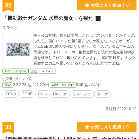
32
お気に入り追加
0
「機動戦士ガンダム 水星の魔女」を観た
てつろう
主人公は女性、舞台は学園、これはハズレパターンか？ と思
ったら、面白い！ まだ第3話までしか観てないですが、ガン
ダムSEED以来の傑作になりそう。 久々のガンダムブームの
予感です。 ドローン、AI、仮想空間など現代の最先端科学技
術を検証して作品に取り入れています。 国家間対立よりも企
業競争に力点を置いているところも現代的ですよね。
ｴｯｾｲ・ﾉﾝﾌｨｸｼｮﾝ
完結
ｼｮｰﾄｼｮｰﾄ
24h.ポイント
0pt
22,278
840
位 / 22,278件
位 / 840件
小説
ｴｯｾｲ・ﾉﾝﾌｨｸｼｮﾝ
CCNA
CCNP
Linux
Lineage
リネージュ
ネトゲ
登録日 2022.10.19
33
お気に入り追加
0