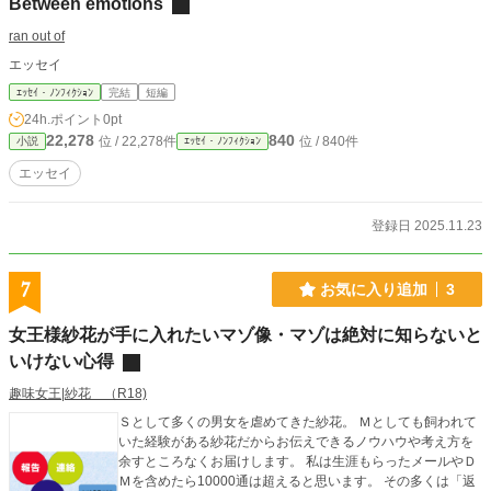
Between emotions
ran out of
エッセイ
ｴｯｾｲ・ﾉﾝﾌｨｸｼｮﾝ
完結
短編
24h.ポイント
0pt
22,278
840
位 / 22,278件
位 / 840件
小説
ｴｯｾｲ・ﾉﾝﾌｨｸｼｮﾝ
エッセイ
登録日 2025.11.23
7
お気に入り追加
3
女王様紗花が手に入れたいマゾ像・マゾは絶対に知らないと
いけない心得
趣味女王|紗花 （R18)
Ｓとして多くの男女を虐めてきた紗花。 Ｍとしても飼われて
いた経験がある紗花だからお伝えできるノウハウや考え方を
余すところなくお届けします。 私は生涯もらったメールやＤ
Ｍを含めたら10000通は超えると思います。 その多くは「返