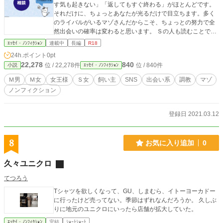
す気も起きない」「返してもすぐ終わる」がほとんどです。
それだけに、ちょっとあなたが光るだけで目立ちます。多く
のライバルがいるマゾさんだからこそ、ちょっとの努力で全
然出会いの確率は変わると思います。 Ｓの人も読むことで、
絶対に勉強になると確信しています。 ＳＭにおける大事なこ
ｴｯｾｲ・ﾉﾝﾌｨｸｼｮﾝ
連載中
長編
R18
とは、人生おいても大事なことだから。 少しでも満足できる
24h.ポイント
0pt
マゾ達が増えることを心から願っています。
22,278
840
位 / 22,278件
位 / 840件
小説
ｴｯｾｲ・ﾉﾝﾌｨｸｼｮﾝ
Ｍ男
Ｍ女
女王様
Ｓ女
飼い主
SNS
出会い系
調教
マゾ
ノンフィクション
登録日 2021.03.12
8
お気に入り追加
0
久々ユニクロ
てつろう
Tシャツを欲しくなって、GU、しまむら、イトーヨーカドー
に行ったけど売ってない。季節はずれなんだろうか。 久しぶ
りに地元のユニクロにいったら店舗が拡大していた。
ｴｯｾｲ・ﾉﾝﾌｨｸｼｮﾝ
完結
ｼｮｰﾄｼｮｰﾄ