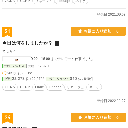
CCNA
CCNP
リネージュ
Lineage
ネトゲ
登録日 2021.09.08
24
お気に入り追加
0
今日は何をしましたか？
てつろう
9:00～16:00 までテレワーク仕事でした。
ｴｯｾｲ・ﾉﾝﾌｨｸｼｮﾝ
完結
ｼｮｰﾄｼｮｰﾄ
24h.ポイント
0pt
22,278
840
位 / 22,278件
位 / 840件
小説
ｴｯｾｲ・ﾉﾝﾌｨｸｼｮﾝ
CCNA
CCNP
Linux
Lineage
リネージュ
ネトゲ
登録日 2022.11.27
25
お気に入り追加
0