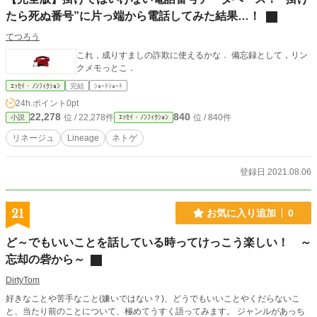
たら死ぬ番号”に片っ端から電話してみた結果…！
てつろう
これ，成りすましの詐欺に使えるかな． 備忘録として，リン
クメモっとこ．
ｴｯｾｲ・ﾉﾝﾌｨｸｼｮﾝ
完結
ｼｮｰﾄｼｮｰﾄ
24h.ポイント
0pt
22,278
840
位 / 22,278件
位 / 840件
小説
ｴｯｾｲ・ﾉﾝﾌｨｸｼｮﾝ
リネージュ
Lineage
ネトゲ
登録日 2021.08.06
21
お気に入り追加
0
ど～でもいいことを話している時ってけっこう楽しい！ ～
忘却の砦から～
DirtyTom
好きなことや苦手なこと(嫌いではない？)、どうでもいいことやくだらないこ
と、当たり前のことについて、極めてうすく語ってみます。 ジャンルがあっち