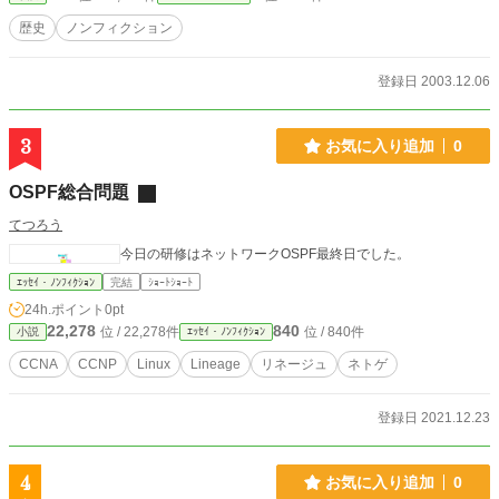
歴史
ノンフィクション
登録日 2003.12.06
3
お気に入り追加
0
OSPF総合問題
てつろう
今日の研修はネットワークOSPF最終日でした。
ｴｯｾｲ・ﾉﾝﾌｨｸｼｮﾝ
完結
ｼｮｰﾄｼｮｰﾄ
24h.ポイント
0pt
22,278
840
位 / 22,278件
位 / 840件
小説
ｴｯｾｲ・ﾉﾝﾌｨｸｼｮﾝ
CCNA
CCNP
Linux
Lineage
リネージュ
ネトゲ
登録日 2021.12.23
4
お気に入り追加
0