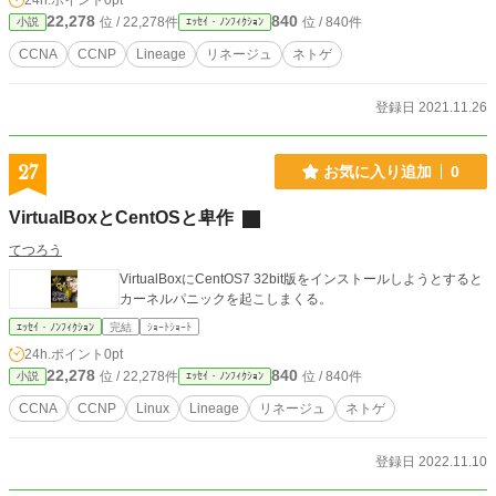
24h.ポイント
0pt
22,278
840
位 / 22,278件
位 / 840件
小説
ｴｯｾｲ・ﾉﾝﾌｨｸｼｮﾝ
CCNA
CCNP
Lineage
リネージュ
ネトゲ
登録日 2021.11.26
27
お気に入り追加
0
VirtualBoxとCentOSと卑作
てつろう
VirtualBoxにCentOS7 32bit版をインストールしようとすると
カーネルパニックを起こしまくる。
ｴｯｾｲ・ﾉﾝﾌｨｸｼｮﾝ
完結
ｼｮｰﾄｼｮｰﾄ
24h.ポイント
0pt
22,278
840
位 / 22,278件
位 / 840件
小説
ｴｯｾｲ・ﾉﾝﾌｨｸｼｮﾝ
CCNA
CCNP
Linux
Lineage
リネージュ
ネトゲ
登録日 2022.11.10