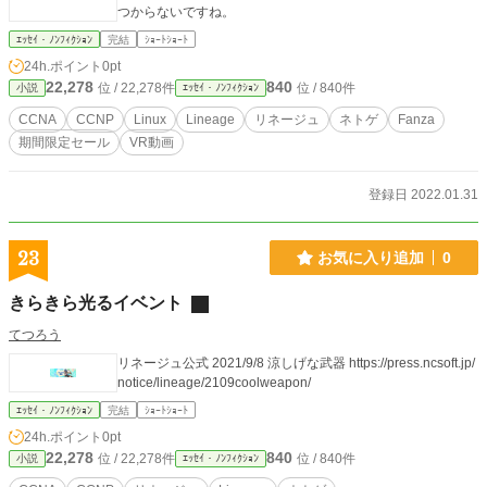
つからないですね。
ｴｯｾｲ・ﾉﾝﾌｨｸｼｮﾝ
完結
ｼｮｰﾄｼｮｰﾄ
24h.ポイント
0pt
22,278
840
位 / 22,278件
位 / 840件
小説
ｴｯｾｲ・ﾉﾝﾌｨｸｼｮﾝ
CCNA
CCNP
Linux
Lineage
リネージュ
ネトゲ
Fanza
期間限定セール
VR動画
登録日 2022.01.31
23
お気に入り追加
0
きらきら光るイベント
てつろう
リネージュ公式 2021/9/8 涼しげな武器 https://press.ncsoft.jp/
notice/lineage/2109coolweapon/
ｴｯｾｲ・ﾉﾝﾌｨｸｼｮﾝ
完結
ｼｮｰﾄｼｮｰﾄ
24h.ポイント
0pt
22,278
840
位 / 22,278件
位 / 840件
小説
ｴｯｾｲ・ﾉﾝﾌｨｸｼｮﾝ