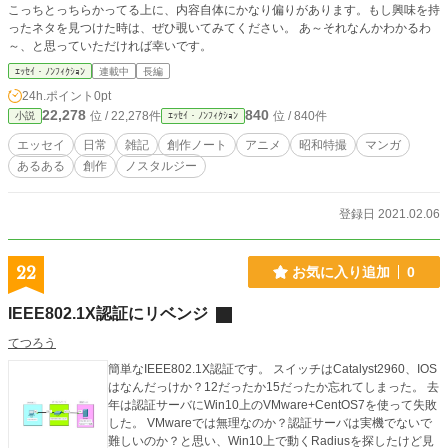
こっちとっちらかってる上に、内容自体にかなり偏りがあります。もし興味を持
ったネタを見つけた時は、ぜひ覗いてみてください。 あ～それなんかわかるわ
～、と思っていただければ幸いです。
ｴｯｾｲ・ﾉﾝﾌｨｸｼｮﾝ
連載中
長編
24h.ポイント
0pt
22,278
840
位 / 22,278件
位 / 840件
小説
ｴｯｾｲ・ﾉﾝﾌｨｸｼｮﾝ
エッセイ
日常
雑記
創作ノート
アニメ
昭和特撮
マンガ
あるある
創作
ノスタルジー
登録日 2021.02.06
22
お気に入り追加
0
IEEE802.1X認証にリベンジ
てつろう
簡単なIEEE802.1X認証です。 スイッチはCatalyst2960、IOS
はなんだっけか？12だったか15だったか忘れてしまった。 去
年は認証サーバにWin10上のVMware+CentOS7を使って失敗
した。 VMwareでは無理なのか？認証サーバは実機でないで
難しいのか？と思い、Win10上で動くRadiusを探したけど見