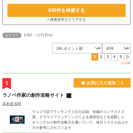
840
件を検索する
× 検索条件をクリアする
ｴｯｾｲ・ﾉﾝﾌｨｸｼｮﾝ
カテゴリ
1
2
3
4
5
840
件
1
お気に入り追加
1
ラノベ作家の創作攻略サイト
高美濃 四間
ウェブ小説でランキング上位を記録、短編のコンテスト入
賞、クラウドファンディングによる漫画化などを経験した、
オリジナルの創作攻略法を書いていて、毎日１００人以上の
方が参考にされています