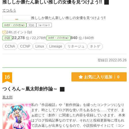
推ししか勝たん新しい推しの女優を見つけよう!!
てつろう
推ししか勝たん新しい推しの女優を見つけよう!!
ｴｯｾｲ・ﾉﾝﾌｨｸｼｮﾝ
完結
ｼｮｰﾄｼｮｰﾄ
24h.ポイント
0pt
22,278
840
位 / 22,278件
位 / 840件
小説
ｴｯｾｲ・ﾉﾝﾌｨｸｼｮﾝ
CCNA
CCNP
Linux
Lineage
リネージュ
ネトゲ
登録日 2022.05.26
16
お気に入り追加
0
つくろん～凰太郎創作論～
凰太郎
私の『作品秘話』や『創作持論』を綴ったコンテンツになり
ます。時としてブログ的な使い方もあるかも……ですが、ま
ぁ総じて〈創作〉に関連した内容を収録していきます。 本来
はブログ投稿記事なのですが、それだと投稿更新毎に埋もれ
て読み返しが出来なくなるので、小説投稿サイトにて〈コン