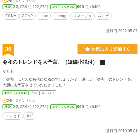
24h.ポイント
0pt
22,278
840
位 / 22,278件
位 / 840件
小説
ｴｯｾｲ・ﾉﾝﾌｨｸｼｮﾝ
CCNA
CCNP
Linux
Lineage
リネージュ
ネトゲ
登録日 2022.05.07
36
お気に入り追加
0
令和のトレンドを大予言。（短編小説付）
かとも
「令和」はどんな時代になるのでしょうか？ 新しい「令和」のトレンドを、
大胆にも予言させていただきました！
ｴｯｾｲ・ﾉﾝﾌｨｸｼｮﾝ
完結
ｼｮｰﾄｼｮｰﾄ
24h.ポイント
0pt
22,278
840
位 / 22,278件
位 / 840件
小説
ｴｯｾｲ・ﾉﾝﾌｨｸｼｮﾝ
エッセイ
令和
登録日 2019.05.01