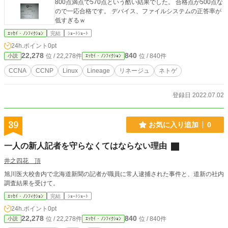
800点満点で570点という酷い結果でした。 合格点が500点な
ので一応合格です。 デバイス、ファイルシステムの正答率が
低すぎるｗ
ｴｯｾｲ・ﾉﾝﾌｨｸｼｮﾝ
完結
ｼｮｰﾄｼｮｰﾄ
24h.ポイント
0pt
22,278
840
位 / 22,278件
位 / 840件
小説
ｴｯｾｲ・ﾉﾝﾌｨｸｼｮﾝ
CCNA
CCNP
Linux
Lineage
リネージュ
ネトゲ
登録日 2022.07.02
39
お気に入り追加
0
一人の新人記者を守らなくてはならない理由
井之四花 頂
旭川医大校舎内で北海道新聞の記者が職員に常人逮捕された事件と、道新の社内
調査結果を受けて。
ｴｯｾｲ・ﾉﾝﾌｨｸｼｮﾝ
完結
ｼｮｰﾄｼｮｰﾄ
24h.ポイント
0pt
22,278
840
位 / 22,278件
位 / 840件
小説
ｴｯｾｲ・ﾉﾝﾌｨｸｼｮﾝ