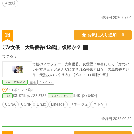
AI文明
登録日 2026.07.04
18
お気に入り追加
0
〇V女優「大島優香(43歳)」復帰か？
てつろう
奇跡のアラフォー、大島優香。女優歴７年目にして「かわい
い熟女さん」とみんなに愛される秘密とは？ 大島優香とい
う「美熟女のつくり方」【Madonna 連載企画】
ｴｯｾｲ・ﾉﾝﾌｨｸｼｮﾝ
完結
ｼｮｰﾄｼｮｰﾄ
24h.ポイント
0pt
22,278
840
位 / 22,278件
位 / 840件
小説
ｴｯｾｲ・ﾉﾝﾌｨｸｼｮﾝ
CCNA
CCNP
Linux
Lineage
リネージュ
ネトゲ
登録日 2022.06.25