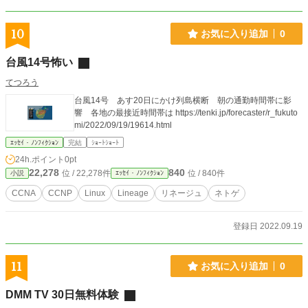
10
お気に入り追加
0
台風14号怖い
てつろう
台風14号 あす20日にかけ列島横断 朝の通勤時間帯に影
響 各地の最接近時間帯は https://tenki.jp/forecaster/r_fukuto
mi/2022/09/19/19614.html
ｴｯｾｲ・ﾉﾝﾌｨｸｼｮﾝ
完結
ｼｮｰﾄｼｮｰﾄ
24h.ポイント
0pt
22,278
840
位 / 22,278件
位 / 840件
小説
ｴｯｾｲ・ﾉﾝﾌｨｸｼｮﾝ
CCNA
CCNP
Linux
Lineage
リネージュ
ネトゲ
登録日 2022.09.19
11
お気に入り追加
0
DMM TV 30日無料体験