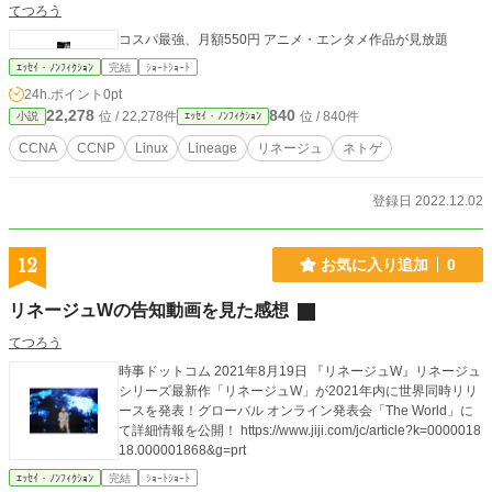
てつろう
コスパ最強、月額550円 アニメ・エンタメ作品が見放題
ｴｯｾｲ・ﾉﾝﾌｨｸｼｮﾝ
完結
ｼｮｰﾄｼｮｰﾄ
24h.ポイント
0pt
22,278
840
位 / 22,278件
位 / 840件
小説
ｴｯｾｲ・ﾉﾝﾌｨｸｼｮﾝ
CCNA
CCNP
Linux
Lineage
リネージュ
ネトゲ
登録日 2022.12.02
12
お気に入り追加
0
リネージュWの告知動画を見た感想
てつろう
時事ドットコム 2021年8月19日 『リネージュW』リネージュ
シリーズ最新作「リネージュW」が2021年内に世界同時リリ
ースを発表！グローバル オンライン発表会「The World」に
て詳細情報を公開！ https://www.jiji.com/jc/article?k=0000018
18.000001868&g=prt
ｴｯｾｲ・ﾉﾝﾌｨｸｼｮﾝ
完結
ｼｮｰﾄｼｮｰﾄ