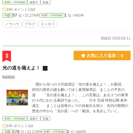
ｴｯｾｲ・ﾉﾝﾌｨｸｼｮﾝ
連載中
長編
24h.ポイント
12pt
57
1
位 / 22,278件
位 / 840件
小説
ｴｯｾｲ・ﾉﾝﾌｨｸｼｮﾝ
ノウハウ
ブログ
エッセイ
登録日 2020.03.11
2
お気に入り追加
0
光の道を備えよ！
bunbun
闇から光への３代放浪記「光の道を備えよ！」が家訓。
封印の歴史の謎を解いてゆく真理探求記 まことの予言の
道 「光の道を備えよ！」…この言葉は、ある２つの家系
の３代にわたる家訓であった。 只今 完成 特別公開 条件
成立 まことは伯母のシマの自叙伝を知り、先代の暗闇の
歴史の中から「光の道」への「家訓」を見出していく。
ｴｯｾｲ・ﾉﾝﾌｨｸｼｮﾝ
連載中
長編
24h.ポイント
2pt
178
2
位 / 22,278件
位 / 840件
小説
ｴｯｾｲ・ﾉﾝﾌｨｸｼｮﾝ