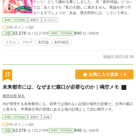
テンツ〉として纏める事にしました。 尚『創作持論』につい
ては、あくまでも〝私の主観〟に過ぎません。異論を持つ方
もいますでしょうが「ああ、凰太郎的には、こういう考え方
なんだ？」と寛容に受け止めて頂きたく思います。 また、ブ
ｴｯｾｲ・ﾉﾝﾌｨｸｼｮﾝ
連載中
ｼｮｰﾄｼｮｰﾄ
ログ投稿タイミングや気が向いた時に書くので、更新は超不
24h.ポイント
0pt
定期になります。 気長に構える娯楽として、どうぞ。 読者様
22,278
840
位 / 22,278件
位 / 840件
小説
ｴｯｾｲ・ﾉﾝﾌｨｸｼｮﾝ
に好奇心や共感を以て楽しんでもらえたら喜ばしいです。
コラム
ブログ
創作論
創作秘話
登録日 2021.05.29
17
お気に入り追加
0
未来都市には、なぜまだ廟口が必要なのか｜鳴空メモ
鳴空出世 M.K.
AIが管理する未来都市にも、効率では測れない記憶の場所が必要だ。台湾の廟口
と香火を、半導体文明の背後にある土地の記憶として読む鳴空メモ。
ｴｯｾｲ・ﾉﾝﾌｨｸｼｮﾝ
連載中
短編
24h.ポイント
0pt
22,278
840
位 / 22,278件
位 / 840件
小説
ｴｯｾｲ・ﾉﾝﾌｨｸｼｮﾝ