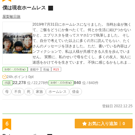
僕は現在ホームレス
屋梨敏日旅
2019年7月31日にホームレスになりました。 当時お金が無く
て、ご飯をどうにか食べたくて。 何とか生活に結びつかない
かと、エブリスタを使ってスマホ1つで執筆しました。 そし
て、自分で考えていた以上に多くの方に読んでもらい、たく
さんのメッセージを頂きました。 ただ、書いている内容はノ
ンフィクションで、私は人様が共感できる人生を歩んでいま
せん。 実際に、私のせいで母を亡くし、多くの友人、知人に
迷惑をかけて今を生きています。 不快に感じるかもしれませ
んが、それでも良いという方だけ読んでください。 そして、
ｴｯｾｲ・ﾉﾝﾌｨｸｼｮﾝ
連載中
長編
R15
エブリスタではすでに完結しています。 今読み返しても、文
24h.ポイント
0pt
章は乱雑でめちゃくちゃです。 ただ、たくさんの方が読んで
22,278
840
位 / 22,278件
位 / 840件
小説
ｴｯｾｲ・ﾉﾝﾌｨｸｼｮﾝ
くださったことで、ノンフィクションでは1位を獲得できまし
た。 どちらかというと、共感よりも応援の気持ちが強かった
母
不良
死
家族
ホームレス
借金
んだろうと思います。 家族の絆と私のくだらない人生をその
まま書き出した小説です。 もし読んでくださる方がいるなら
ば、私のような人間にならないように、そして我が子が私の
登録日 2022.12.25
ようにクズにならないよう反面教師の小説として役立たせて
ください。
6
お気に入り追加
0