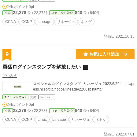
24h.ポイント
0pt
22,278
840
位 / 22,278件
位 / 840件
小説
ｴｯｾｲ・ﾉﾝﾌｨｸｼｮﾝ
CCNA
CCNP
Lineage
リネージュ
ネトゲ
登録日 2021.10.15
9
お気に入り追加
0
勇猛ログインスタンプを解放したい
てつろう
スペシャルログインスタンプ | リネージュ 2022/6/29 https://pr
ess.ncsoft.jp/notice/lineage/2206spstamp/
ｴｯｾｲ・ﾉﾝﾌｨｸｼｮﾝ
完結
ｼｮｰﾄｼｮｰﾄ
24h.ポイント
0pt
22,278
840
位 / 22,278件
位 / 840件
小説
ｴｯｾｲ・ﾉﾝﾌｨｸｼｮﾝ
CCNA
CCNP
Linux
Lineage
リネージュ
ネトゲ
登録日 2022.07.01