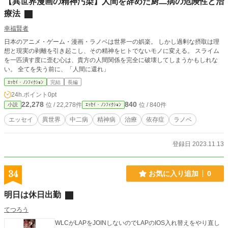
【異世界漫画の精神汚染】人間を辞めた厨二病の危険性と治
療法
幸福賢者
日本のアニメ・ゲーム・漫画・ラノベは世界一の娯楽。 しかし過剰な摂取は理
想と現実の剥離を引き起こし、その精神をヒトでないモノに変える。 スライム
を一匹潰す度に歪む心は、貴方の人間関係を完全に破壊してしまうかもしれな
い。 全てを失う前に、「人間に還れ」
ｴｯｾｲ・ﾉﾝﾌｨｸｼｮﾝ
完結
長編
24h.ポイント
0pt
22,278
840
位 / 22,278件
位 / 840件
小説
ｴｯｾｲ・ﾉﾝﾌｨｸｼｮﾝ
エッセイ
異世界
中二病
精神病
治療
依存症
ラノベ
登録日 2023.11.13
34
お気に入り追加
0
明日は休日出勤
てつろう
WLCがLAPをJOINしないのでLAPのIOS入れ替えをやり直し