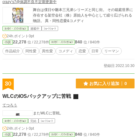
crazy’s7@体調不良不定期更新中
舞台は僕日や雛本三兄弟シリーズと同じ街。 その箱庭世界に
存在する架空会社（株）原始人を中心として繰り広げられる
物語。 異・同性恋愛&コメディ
ｴｯｾｲ・ﾉﾝﾌｨｸｼｮﾝ
連載中
ｼｮｰﾄｼｮｰﾄ
24h.ポイント
0pt
22,278
840
位 / 22,278件
位 / 840件
小説
ｴｯｾｲ・ﾉﾝﾌｨｸｼｮﾝ
作品紹介
同性愛
異性愛
コメディ
恋愛
日常
リーマン
登録日 2022.10.30
30
お気に入り追加
0
WLCのIOSバックアップに苦戦
てつろう
またWLCに苦戦。
ｴｯｾｲ・ﾉﾝﾌｨｸｼｮﾝ
完結
ｼｮｰﾄｼｮｰﾄ
24h.ポイント
0pt
22,278
840
位 / 22,278件
位 / 840件
小説
ｴｯｾｲ・ﾉﾝﾌｨｸｼｮﾝ