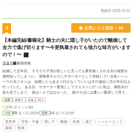
登録日 2025.10.31
9
お気に入り追加
66
【本編完結/書籍化】騎士の夫に隠し子がいたので離婚して
全力で逃げ切ります〜今更執着されても強力な味方がいます
ので！〜
凛蓮月
書籍情報
結婚して五年目。 そろそろ子供が欲しいと言っても素気無くされる夫の秘密を
偶然知ってしまった。 冒険者ギルドにサポーターとして登録している私――シ
ーラの夫リオンは、結婚したらあまり行かなくていいはずの遠征に月の半分以上
行っていた。 ある日、サポーター要員としてクエストに行った私は、偶然夫の
姿を見てしまう。 彼は一人ではなかった。 彼のそばには優しい眼差しで見てい
る母子がいた。 リオンの事を「パパ」と呼ぶ女の子。リオンが腰に手を回す女
恋愛
連載中
長編
R15
性。 それは紛れもなく家族と呼べる光景だった。 【ご注意】 ※作中に「私生
24h.ポイント
9pt
児」「婚外子」と表現があります。 婚姻中の不貞で生まれた子は「私生児」、
65
14
位 / 22,260件
位 / 5,103件
小説
恋愛
何らかの要因でシングルで生まれた子は「婚外子」とし、明確に差別化をしてい
ます。この異世界この国独自の文化となりますので実際とは異なります。 ま
異世界
浮気・不倫
隠し子
離婚
執着
逃亡
ハッピーエンド
た、作者の他作品とも関係ありませんのでこの作品のみの解釈と認識していただ
薬師
賢者
きますようお願いします。 ※作者の脳内異世界のお話です。 ※執筆集中の為感