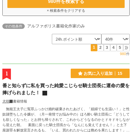
980
件を検索する
× 検索条件をクリアする
アルファポリス書籍化作家のみ
その他条件
1
2
3
4
5
980
件
1
お気に入り追加
15
番と知らずに私を買った純愛こじらせ騎士団長に運命の愛を
捧げられました！
犬咲
書籍情報
無能王太子に冤罪ふっかけ婚約破棄されたあげく、「娼婦でも生温い！」と性
奴隷堕ちした令嬢が、（月一発情でお悩み中の）ほろ酔い騎士団長に「どうして
も欲しくなった」とお持ち帰りされて、これからどうなるのかとドキドキしなが
ら迎えた朝。 素面に戻った騎士団長から「なんにも覚えてません！」と土下
座謝罪＆解放宣言されるも、「いえ、買われたからには務めを果たします！」と