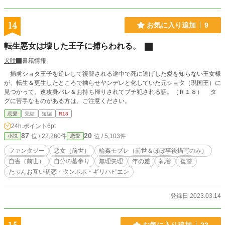
14
お気に入り追加
9
転生悪女は壊した王子に捕らわれる。
犬咲
書籍情報
捕虜ショタ王子を逆レして復讐される途中で死に逃げした愛を知らない王女様
が、転生＆更生したところで拗らせヤンデレと化していた元ショタ（現国王）に
見つかって、速攻身バレ＆お持ち帰りされてブチ犯される話。（Ｒ１８） タ
グに苦手なものがある方は、ご注意ください。
恋愛
完結
短編
R18
24h.ポイント
6pt
87
20
位 / 22,260件
位 / 5,103件
小説
恋愛
ファンタジー
悪女（前世）
輪姦モブレ（前世＆ほぼ事後描写のみ）
自害（前世）
自分の墓参り
無理矢理
年の差
執着
復讐
たぶんお互い初恋・タンポポ・ギリハピエン
登録日 2023.03.14
お気に入り追加
23