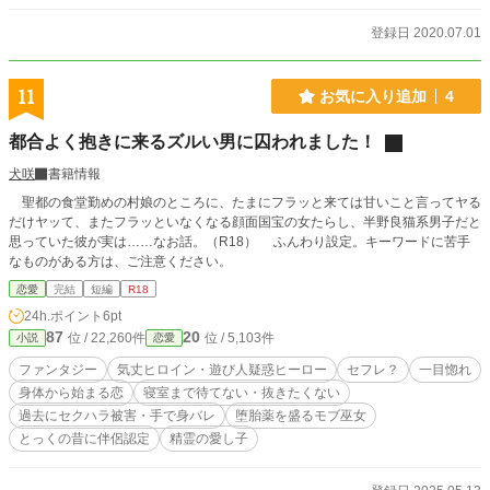
登録日 2020.07.01
11
お気に入り追加
4
都合よく抱きに来るズルい男に囚われました！
犬咲
書籍情報
聖都の食堂勤めの村娘のところに、たまにフラッと来ては甘いこと言ってヤる
だけヤッて、またフラッといなくなる顔面国宝の女たらし、半野良猫系男子だと
思っていた彼が実は……なお話。（R18） ふんわり設定。キーワードに苦手
なものがある方は、ご注意ください。
恋愛
完結
短編
R18
24h.ポイント
6pt
87
20
位 / 22,260件
位 / 5,103件
小説
恋愛
ファンタジー
気丈ヒロイン・遊び人疑惑ヒーロー
セフレ？
一目惚れ
身体から始まる恋
寝室まで待てない・抜きたくない
過去にセクハラ被害・手で身バレ
堕胎薬を盛るモブ巫女
とっくの昔に伴侶認定
精霊の愛し子