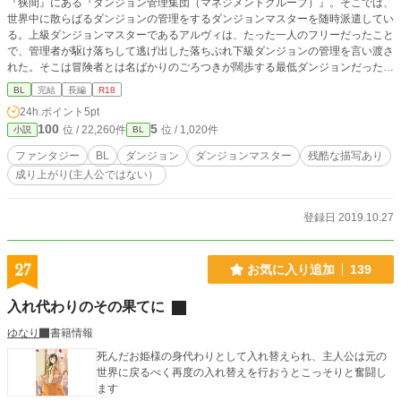
『狭間』にある『ダンジョン管理集団（マネジメントグループ）』。そこでは、
世界中に散らばるダンジョンの管理をするダンジョンマスターを随時派遣してい
る。上級ダンジョンマスターであるアルヴィは、たった一人のフリーだったこと
で、管理者が駆け落ちして逃げ出した落ちぶれ下級ダンジョンの管理を言い渡さ
れた。そこは冒険者とは名ばかりのごろつきが闊歩する最低ダンジョンだった。
うんざりしながら立て直しを図るアルヴィの前に、一人の子供が現れた。アルヴ
BL
完結
長編
R18
ィが管理モニターを見ていると、その小さな子供がごろつきどもに瀕死にされて
24h.ポイント
5pt
いて……。 全30話くらいになる予定。 11月1日から掲載予定です。お待ちくだ
100
5
位 / 22,260件
位 / 1,020件
小説
BL
さい。
ファンタジー
BL
ダンジョン
ダンジョンマスター
残酷な描写あり
成り上がり(主人公ではない）
登録日 2019.10.27
27
お気に入り追加
139
入れ代わりのその果てに
ゆなり
書籍情報
死んだお姫様の身代わりとして入れ替えられ、主人公は元の
世界に戻るべく再度の入れ替えを行おうとこっそりと奮闘し
ます