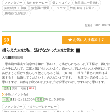
ファンタジー
拗らせヒーロー
気丈ヒロイン
無意識に一目惚れ
契約結婚
初夜
無意識に溺愛
トラウマ
性的虐待（未遂？）
最終的には両想い
登録日 2023.09.03
29
お気に入り追加
7
捕らえたのは私、逃げなかったのは貴女
犬咲
書籍情報
思春期の暴走で初恋の令嬢に「怖い！」と逃げられちゃった王子様が、再び彼
女を手に入れて、二度と逃げられないよう、自分なしではいられない身体にして
あげようと躾けて焦らして堕としちゃう話。（R18） 拙作「君との婚約は破
棄する！ 結婚してください！」のスピンオフです。 単体でも読める…とは
思いますが、前作をお読みいただいた方が背景がわかりやすいかと思います。
※タグに苦手なものがある方はご注意ください。
恋愛
完結
短編
R18
24h.ポイント
4pt
113
34
位 / 22,260件
位 / 5,103件
小説
恋愛
ファンタジー
ドＳヤンデレヒーロー