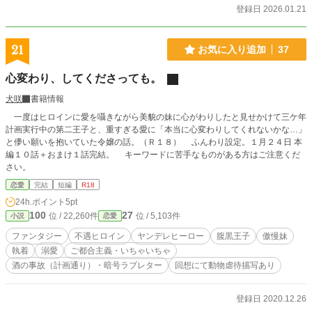
登録日 2026.01.21
21
お気に入り追加
37
心変わり、してくださっても。
犬咲
書籍情報
一度はヒロインに愛を囁きながら美貌の妹に心がわりしたと見せかけて三ケ年
計画実行中の第二王子と、重すぎる愛に「本当に心変わりしてくれないかな…」
と儚い願いを抱いていた令嬢の話。（Ｒ１８） ふんわり設定。１月２４日 本
編１０話＋おまけ１話完結。 キーワードに苦手なものがある方はご注意くだ
さい。
恋愛
完結
短編
R18
24h.ポイント
5pt
100
27
位 / 22,260件
位 / 5,103件
小説
恋愛
ファンタジー
不遇ヒロイン
ヤンデレヒーロー
腹黒王子
傲慢妹
執着
溺愛
ご都合主義・いちゃいちゃ
酒の事故（計画通り）・暗号ラブレター
回想にて動物虐待描写あり
登録日 2020.12.26