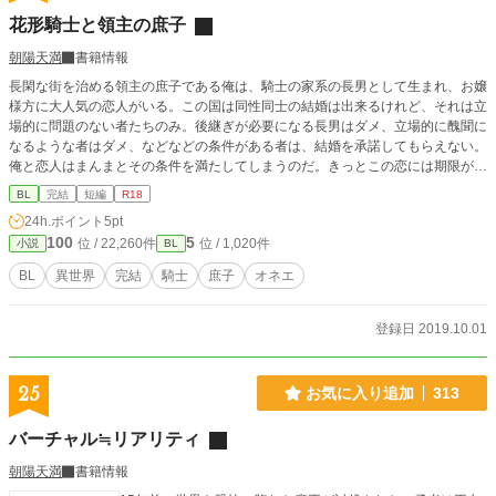
花形騎士と領主の庶子
朝陽天満
書籍情報
長閑な街を治める領主の庶子である俺は、騎士の家系の長男として生まれ、お嬢
様方に大人気の恋人がいる。この国は同性同士の結婚は出来るけれど、それは立
場的に問題のない者たちのみ。後継ぎが必要になる長男はダメ、立場的に醜聞に
なるような者はダメ、などなどの条件がある者は、結婚を承諾してもらえない。
俺と恋人はまんまとその条件を満たしてしまうのだ。きっとこの恋には期限があ
る。それはわかっているけれど。のんびりな俺とオネエな騎士の愛をはぐくむ物
BL
完結
短編
R18
語。
24h.ポイント
5pt
100
5
位 / 22,260件
位 / 1,020件
小説
BL
BL
異世界
完結
騎士
庶子
オネエ
登録日 2019.10.01
25
お気に入り追加
313
バーチャル≒リアリティ
朝陽天満
書籍情報