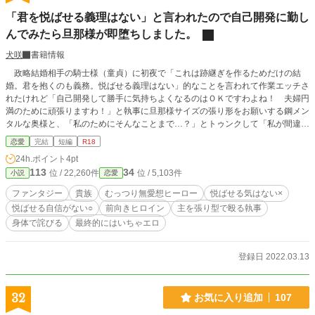
「君を悦ばせる義理はない」と言われたので自己開発に勤し
んでみたら旦那様が即堕ちしました。
犬咲
書籍情報
政略結婚相手の騎士様（童貞）に初夜で「これは跡継ぎを作るためだけの結
婚。君を抱くのも義務。悦ばせる義理はない」的なことを言われて作業エッチさ
れたけれど「自己開発して勝手に気持ちよくなるのはＯＫですわよね！ 夫婦円
満のために頑張りますわ！」と執事に旦那様サイズの張り形をお願いする鋼メン
タルな奥様と、「私のためにそんなことまで…？」とトゥンクして「私が間違っ
ていた。やはり夫婦は悦びをわかちあうものだな」となるチョロい旦那様の話。
恋愛
完結
短編
R18
（Ｒ１８） ふんわり設定。本編完結しました。
24h.ポイント
4pt
113
34
位 / 22,260件
位 / 5,103件
小説
恋愛
ファンタジー
貴族
むっつり無愛想ヒーロー
悦ばせる気はない×
悦ばせる自信がない○
前向きヒロイン
主を張り型で殴る執事
身体で詫びる
最終的にはいちゃエロ
登録日 2022.03.13
32
お気に入り追加
107