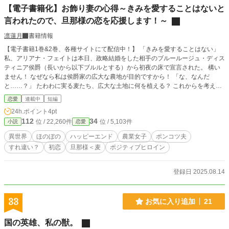
【電子書籍化】お飾り妻の心得～きみを愛することはないと
言われたので、旦那様の恋を応援します！～
凛蓮月
書籍情報
【電子書籍1巻&2巻、各種サイトにて配信中！】 「きみを愛することはない」
私、アリアナ・フェイトは本日、政略結婚をした相手のブルールージュ・ディス
ティニア侯爵（長いから以下ブルルとする）から初夜の床で宣言された。 構い
ません！ なぜなら私は侯爵家の広大な農地が目的ですから！ 「な、なんだ
と……？」 たわわに実る麦たち、広大な土地に何を植える？ これからを考える
とワクワクが止まらない！ 私だけ植物と幸せになるのも申し訳ないので、旦那
恋愛
連載中
短編
様の恋も応援させていただきますね！ と思っていたのにブルルの様子がおかし
24h.ポイント
4pt
いぞ？ ※作者の脳内異世界のお話です。現実世界に似ているものが出てきて
112
34
位 / 22,260件
位 / 5,103件
小説
恋愛
も、似て非なるものです。ご了承ください。 ※小説家になろう限定公開中で
す。完結まで予約投稿済。約六万字の中編です。
異世界
ほのぼの
ハッピーエンド
農業女子
ポンコツ夫
すれ違い？
初恋
旦那様＜麦
ポジティブヒロイン
登録日 2025.08.14
33
お気に入り追加
21
国の英雄、私の獣。