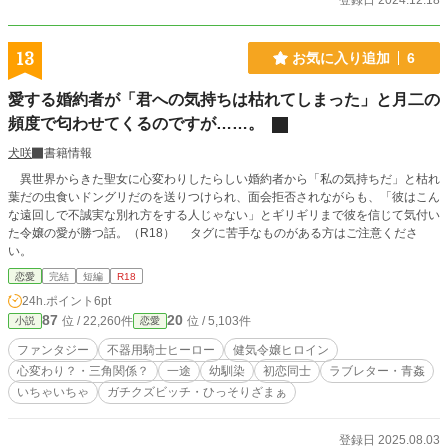
登録日 2024.12.18
13
お気に入り追加
6
愛する婚約者が「君への気持ちは枯れてしまった」と月二の
頻度で匂わせてくるのですが……。
犬咲
書籍情報
異世界からきた聖女に心変わりしたらしい婚約者から「私の気持ちだ」と枯れ
葉だの虫食いドングリだのを送りつけられ、面会拒否されながらも、「彼はこん
な遠回しで不誠実な別れ方をする人じゃない」とギリギリまで彼を信じて気付い
た令嬢の愛が勝つ話。（R18） タグに苦手なものがある方はご注意くださ
い。
恋愛
完結
短編
R18
24h.ポイント
6pt
87
20
位 / 22,260件
位 / 5,103件
小説
恋愛
ファンタジー
不器用騎士ヒーロー
健気令嬢ヒロイン
心変わり？・三角関係？
一途
幼馴染
初恋同士
ラブレター・青姦
いちゃいちゃ
ガチクズビッチ・ひっそりざまぁ
登録日 2025.08.03