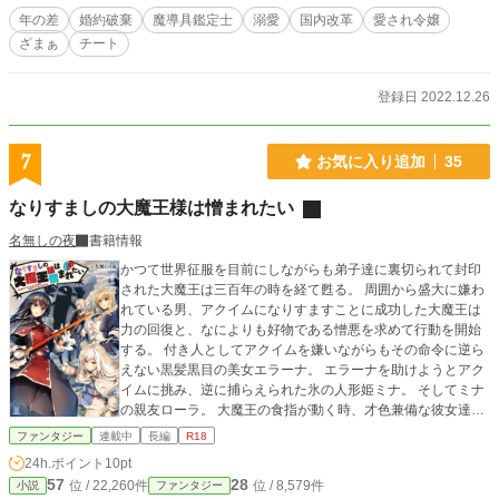
となど知りません！！
年の差
婚約破棄
魔導具鑑定士
溺愛
国内改革
愛され令嬢
ざまぁ
チート
登録日 2022.12.26
7
お気に入り追加
35
なりすましの大魔王様は憎まれたい
名無しの夜
書籍情報
かつて世界征服を目前にしながらも弟子達に裏切られて封印
された大魔王は三百年の時を経て甦る。 周囲から盛大に嫌わ
れている男、アクイムになりすますことに成功した大魔王は
力の回復と、なによりも好物である憎悪を求めて行動を開始
する。 付き人としてアクイムを嫌いながらもその命令に逆ら
えない黒髪黒目の美女エラーナ。 エラーナを助けようとアク
イムに挑み、逆に捕らえられた氷の人形姫ミナ。 そしてミナ
の親友ローラ。 大魔王の食指が動く時、才色兼備な彼女達が
ただの牝と化す。 ビギニングノベルズ様より書籍第一巻発売
ファンタジー
連載中
長編
R18
中
24h.ポイント
10pt
57
28
位 / 22,260件
位 / 8,579件
小説
ファンタジー