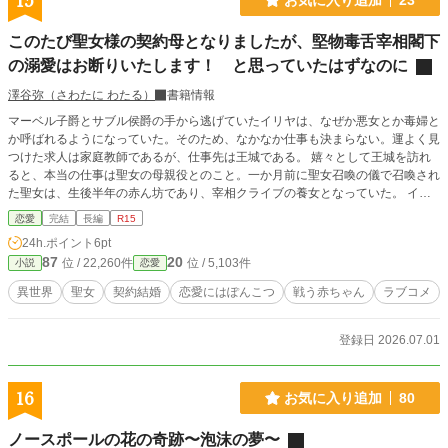
15
このたび聖女様の契約母となりましたが、堅物毒舌宰相閣下
の溺愛はお断りいたします！ と思っていたはずなのに
澤谷弥（さわたに わたる）
書籍情報
マーベル子爵とサブル侯爵の手から逃げていたイリヤは、なぜか悪女とか毒婦と
か呼ばれるようになっていた。そのため、なかなか仕事も決まらない。運よく見
つけた求人は家庭教師であるが、仕事先は王城である。 嬉々として王城を訪れ
ると、本当の仕事は聖女の母親役とのこと。一か月前に聖女召喚の儀で召喚され
た聖女は、生後半年の赤ん坊であり、宰相クライブの養女となっていた。 イリ
ヤは聖女マリアンヌの母親になるためクライブと（契約）結婚をしたが、結婚し
恋愛
完結
長編
R15
たその日の夜、彼はイリヤの身体を求めてきて――。 娘の聖女マリアンヌを立
24h.ポイント
6pt
派な淑女に育てあげる使命に燃えている契約母イリヤと、そんな彼女が気になっ
87
20
位 / 22,260件
位 / 5,103件
小説
恋愛
ている毒舌宰相クライブのちょっとずれている（契約）結婚、そして聖女マリア
ンヌの成長の物語。
異世界
聖女
契約結婚
恋愛にはぽんこつ
戦う赤ちゃん
ラブコメ
登録日 2026.07.01
16
お気に入り追加
80
ノースポールの花の奇跡〜泡沫の夢〜