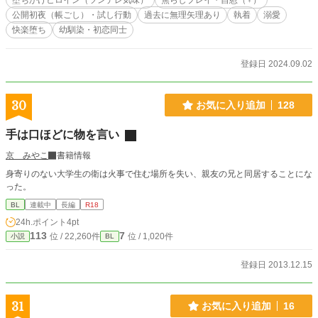
堕ちかけヒロイン（ツンデレ気味）
焦らしプレイ・自慰（♀）
公開初夜（帳ごし）・試し行動
過去に無理矢理あり
執着
溺愛
快楽堕ち
幼馴染・初恋同士
登録日 2024.09.02
30
お気に入り追加
128
手は口ほどに物を言い
京 みやこ
書籍情報
身寄りのない大学生の衛は火事で住む場所を失い、親友の兄と同居することにな
った。
BL
連載中
長編
R18
24h.ポイント
4pt
113
7
位 / 22,260件
位 / 1,020件
小説
BL
登録日 2013.12.15
31
お気に入り追加
16