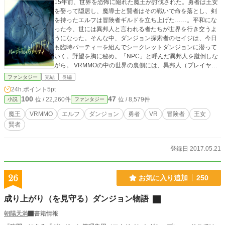
15年前、世界を恐怖に陥れた魔王が討伐された。勇者は王女
を娶って隠居し、魔導士と賢者はその戦いで命を落とし、剣
を持ったエルフは冒険者ギルドを立ち上げた……。平和にな
った今、世には異邦人と言われる者たちが世界を行き交うよ
うになった。そんな中、ダンジョン探索者のセイジは、今日
も臨時パーティーを組んでシークレットダンジョンに潜って
いく。野望を胸に秘め。「NPC」と呼んだ異邦人を蹴倒しな
がら。 VRMMOの中の世界の裏側には、異邦人（プレイヤ
ー）の想像もつかない真実があった。
ファンタジー
完結
長編
24h.ポイント
5pt
100
47
位 / 22,260件
位 / 8,579件
小説
ファンタジー
魔王
VRMMO
エルフ
ダンジョン
勇者
VR
冒険者
王女
賢者
登録日 2017.05.21
26
お気に入り追加
250
成り上がり（を見守る）ダンジョン物語
朝陽天満
書籍情報