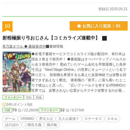
想欄は閉じています。 ※動画サイトでの朗読などの無断転載を禁止します。
登録日 2025.05.21
10
お気に入り追加
93
射程極振り弓おじさん【コミカライズ連載中】
草乃葉オウル ◆ 書籍発売中
書籍情報
◆各電子書籍サービスでコミカライズ版が配信中、単行本は
現在２巻まで発売中！ ◆書籍版はオーバーラップノベルスか
ら全３巻発売中！ 勤めていたゲーム会社を早期退職した長井
弓児は『Next Stage Online』の世界にキュージィという名で
降り立つ。 前衛職を希望するも衰えた反射神経では攻撃を回
避できずあえなく断念。 後衛職の『射手』に落ち着いたとこ
ろで彼はふと思った。 「広いフィールドを有するVRMMOの
世界では、反撃されない位置からチクチク攻撃するのが最強
じゃないか？」 これは自分の理論を証明するため、また第二
ファンタジー
完結
長編
の人生を楽しむために弓を握り射程を極めるおじさんのマイ
24h.ポイント
8pt
ペースな冒険日誌。
70
32
位 / 22,260件
位 / 8,579件
小説
ファンタジー
ゲーム
VRMMO
男主人公
主人公最強？
ステータス
スキル
ほのぼの
ご都合主義
掲示板