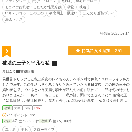
ファンタジー
苦労性ヒロイン
惚れたら重めヒーロー
モラハラ婚約者・したたか性悪令嬢
溺愛
執着
いちゃいちゃ・ほのぼの
初恋同士・勘違い
ほんのり羞恥プレイ
海原ックス
登録日 2026.03.14
5
お気に入り追加
251
破壊の王子と平凡な私
夏目みや
書籍情報
異世界トリップした私と親友のレイちゃん。ヘボン村で仲良くスローライフを楽
しんで三年。この生活もそう悪くないと思っていたある日突然、この国の王子の
婚約者を探しているという美麗な騎士が私たちの前に現れて――私は何の特技も
ありませんが… あれ……ちょっと……私の話、聞いてませんよね？ 破壊の王
子に見目麗しい騎士団長と、魔力も強ければ気も強い親友。 私を取り囲む周囲
のキャラは濃ゆいですが、私は至って平凡です。
恋愛
完結
長編
R15
24h.ポイント
14pt
47
8
位 / 22,260件
位 / 5,103件
小説
恋愛
異世界
平凡
スローライフ