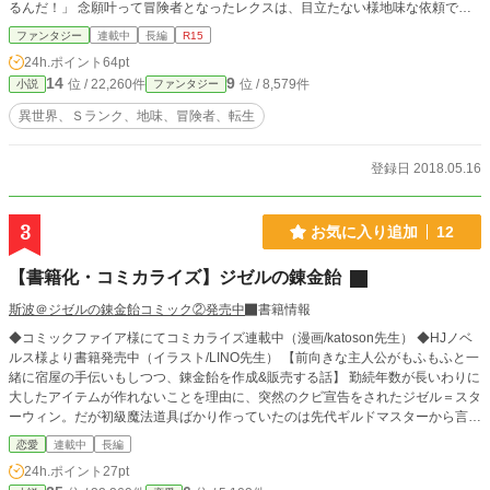
るんだ！」 念願叶って冒険者となったレクスは、目立たない様地味な依頼で日
銭を稼ぐ毎日を満喫する。 「すみませーん、薬草採取してたらドラゴンに襲わ
ファンタジー
連載中
長編
R15
れたんでついでに狩ってきましたー」 レクスは気づいていなかった。 自分の地
24h.ポイント
64pt
味が滅茶苦茶派手だという事実に。 「それにしても冒険者ランクって簡単にあ
14
9
位 / 22,260件
位 / 8,579件
小説
ファンタジー
がるんだなぁ」 それに気づかない少年は今日も平然と周囲の人間の度肝を抜
く。
異世界、Ｓランク、地味、冒険者、転生
登録日 2018.05.16
3
お気に入り追加
12
【書籍化・コミカライズ】ジゼルの錬金飴
斯波＠ジゼルの錬金飴コミック②発売中
書籍情報
◆コミックファイア様にてコミカライズ連載中（漫画/katoson先生） ◆HJノベ
ルス様より書籍発売中（イラスト/LINO先生） 【前向きな主人公がもふもふと一
緒に宿屋の手伝いもしつつ、錬金飴を作成&販売する話】 勤続年数が長いわりに
大したアイテムが作れないことを理由に、突然のクビ宣告をされたジゼル＝スタ
ーウィン。だが初級魔法道具ばかり作っていたのは先代ギルドマスターから言わ
れていたから。実施は他の魔法道具も作れる。そんな主張も虚しく、渡されたの
恋愛
連載中
長編
は通告書だった。荷物を持ってとぼとぼと下宿先の宿屋に帰ったジゼルだった
24h.ポイント
27pt
が、宿屋の夫婦は温かく迎えてくれた。そしてジゼルの表情が明るくなると、女