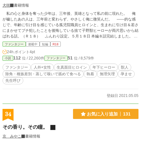
犬咲
書籍情報
私の心と身体を奪った少年は、三年後、英雄となって私の前に現れた。 俺
が穢したあの人は、三年前と変わらず、やさしく俺に微笑んだ。 ――的な感
じで、年齢に引け目を感じている孤児院職員ヒロインと、生まれに引け目＆若さ
にまかせてブチ犯したことを後悔している捨て子野獣ヒーローが両片思いから結
ばれる話。（Ｒ１８） ふんわり設定。５月１８日 本編８話完結しました。
キーワードに苦手なものがある方はご注意ください。
ファンタジー
連載中
短編
R18
24h.ポイント
4pt
112
51
位 / 22,260件
位 / 8,579件
小説
ファンタジー
ファンタジー
人外×女性
生真面目ヒロイン
年下ヒーロー
獣人
除角・種族差別・蒸して嗅いで舐めて食べる
執着
無理矢理
孕ませ
先生呼び
登録日 2021.05.05
34
お気に入り追加
131
その香り。その瞳。
京 みやこ
書籍情報