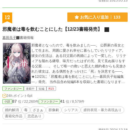
登録日 2025.05.13
12
お気に入り追加
133
邪魔者は毒を飲むことにした【12/23書籍発売】
暮田呉子
書籍情報
邪魔者となったので、毒を飲みました──。 公爵家の長女と
して生まれ、周囲に愛され幸せに暮らしていたリリティア。
彼女の生活は、ある日父親の再婚によって一変した。 リリテ
ィアを陥れる継母、味方だったはずの兄、見て見ぬ振りをす
る父親……。 そして唯一の救いと思えた婚約者からも見放さ
れた彼女は、ある偶然をきっかけに「死」を決意する――。
★12/23に「邪魔者は毒を飲むことにした―暮田呉子短編集
―」発売。 当作品含め短編6本を収録した書籍になります。
よろしくお願いいたします。 公式サイト→https://petir-web.j
ファンタジー
連載中
短編
R15
p/product/ptrx24/
24h.ポイント
6pt
87
41
位 / 22,260件
位 / 8,579件
小説
ファンタジー
婚約解消
毒
ざまぁ
群像劇
シリアス
虐待表現・暴力表現あり
書籍化作品
悲恋あり