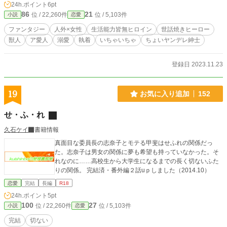
24h.ポイント
6pt
86
21
位 / 22,260件
位 / 5,103件
小説
恋愛
ファンタジー
人外×女性
生活能力皆無ヒロイン
世話焼きヒーロー
獣人
ア愛人
溺愛
執着
いちゃいちゃ
ちょいヤンデレ紳士
登録日 2023.11.23
19
お気に入り追加
152
せ・ふ・れ
久石ケイ
書籍情報
真面目な委員長の志奈子とモテる甲斐はせふれの関係だっ
た。志奈子は男女の関係に夢も希望も持っていなかった。そ
れなのに……高校生から大学生になるまでの長く切ないふた
りの関係。 完結済・番外編２話uｐしました（2014.10）
恋愛
完結
長編
R18
24h.ポイント
5pt
100
27
位 / 22,260件
位 / 5,103件
小説
恋愛
完結
切ない