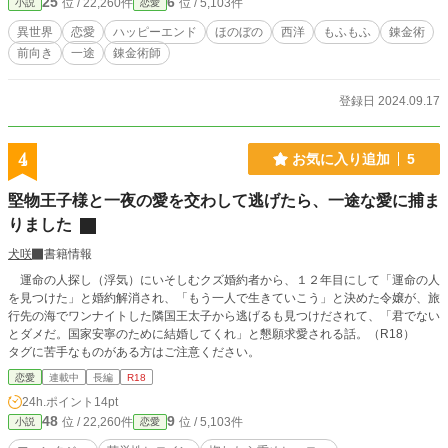
25
6
位 / 22,260件
位 / 5,103件
小説
恋愛
将はとある話を切り出して……。 ※錬金飴…ジゼルの祖母が作っていた薬あめ
を錬金術を用いて改良したもの。肩こり・風邪に効く飴、腰痛に効く飴、疲労回
異世界
恋愛
ハッピーエンド
ほのぼの
西洋
もふもふ
錬金術
復効果がある飴の三種類がある。効果だけではなく味もそれぞれ異なる。
前向き
一途
錬金術師
登録日 2024.09.17
4
お気に入り追加
5
堅物王子様と一夜の愛を交わして逃げたら、一途な愛に捕ま
りました
犬咲
書籍情報
運命の人探し（浮気）にいそしむクズ婚約者から、１２年目にして「運命の人
を見つけた」と婚約解消され、「もう一人で生きていこう」と決めた令嬢が、旅
行先の海でワンナイトした隣国王太子から逃げるも見つけだされて、「君でない
とダメだ。国家安寧のために結婚してくれ」と懇願求愛される話。（R18）
タグに苦手なものがある方はご注意ください。
恋愛
連載中
長編
R18
24h.ポイント
14pt
48
9
位 / 22,260件
位 / 5,103件
小説
恋愛