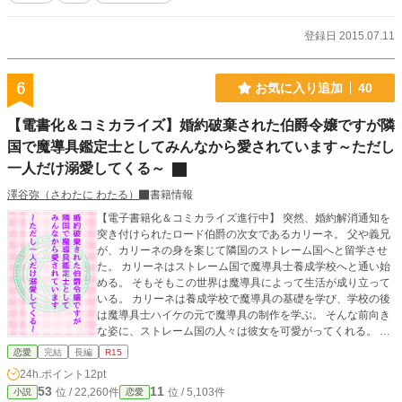
登録日 2015.07.11
6
お気に入り追加
40
【電書化＆コミカライズ】婚約破棄された伯爵令嬢ですが隣
国で魔導具鑑定士としてみんなから愛されています～ただし
一人だけ溺愛してくる～
澤谷弥（さわたに わたる）
書籍情報
【電子書籍化＆コミカライズ進行中】 突然、婚約解消通知を
突き付けられたロード伯爵の次女であるカリーネ。 父や義兄
が、カリーネの身を案じて隣国のストレーム国へと留学させ
た。 カリーネはストレーム国で魔導具士養成学校へと通い始
める。 そもそもこの世界は魔導具によって生活が成り立って
いる。 カリーネは養成学校で魔導具の基礎を学び、学校の後
は魔導具士ハイケの元で魔導具の制作を学ぶ。 そんな前向き
な姿に、ストレーム国の人々は彼女を可愛がってくれる。 だ
けど一人だけ、同じ養成学校に通うラーシュという男だけは
恋愛
完結
長編
R15
ちょっとだけ違っていて――。 理不尽な婚約破棄を突き付け
24h.ポイント
12pt
られた少女カリーネが、隣国で魔導具鑑定士として活躍する
53
11
位 / 22,260件
位 / 5,103件
小説
恋愛
恋愛ファンタジー物語。 もちろん、婚約破棄したアイツのこ