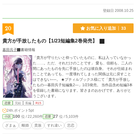
登録日 2008.10.25
20
お気に入り追加
33
貴方が手放したもの【1/23短編集2巻発売】
暮田呉子
書籍情報
「貴方が守りたいと仰っていたものに、私は入っていなかっ
た……。ただ、それだけのことです」 愛も、信頼も、二人の
間にあったものを先に手放したのは彼自身。 それが仕組まれ
たことであっても、一度壊れてしまった関係は元に戻すこと
はできない──。 ★プティルブックス様にて「貴方が手放し
たもの―暮田呉子短編集2―」1/23発売。 当作品含め短編3本
を収録した書籍になります。皆さまのおかげです、ありがと
うございます。
恋愛
完結
長編
R15
24h.ポイント
5pt
100
27
位 / 22,260件
位 / 5,103件
小説
恋愛
ざまぁ
離婚
貴族
すれ違い
悲恋