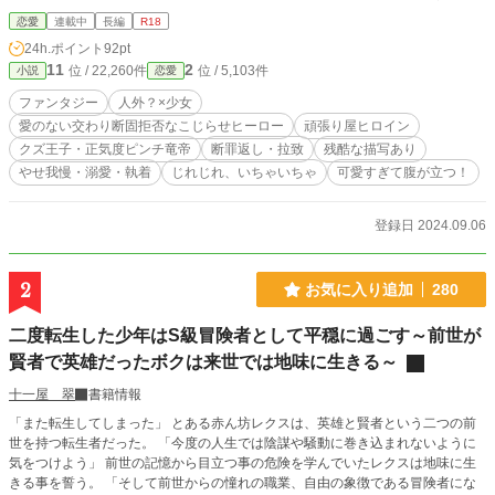
（騎士団長の理性をゴリゴリ削って煽り散らしながら）頑張るうちに、身も心も
恋愛
連載中
長編
R18
結ばれて、運命の番になる話。（R18） ※タグに苦手なものがある方はご注
24h.ポイント
92pt
意ください。
11
2
位 / 22,260件
位 / 5,103件
小説
恋愛
ファンタジー
人外？×少女
愛のない交わり断固拒否なこじらせヒーロー
頑張り屋ヒロイン
クズ王子・正気度ピンチ竜帝
断罪返し・拉致
残酷な描写あり
やせ我慢・溺愛・執着
じれじれ、いちゃいちゃ
可愛すぎて腹が立つ！
登録日 2024.09.06
2
お気に入り追加
280
二度転生した少年はS級冒険者として平穏に過ごす～前世が
賢者で英雄だったボクは来世では地味に生きる～
十一屋 翠
書籍情報
「また転生してしまった」 とある赤ん坊レクスは、英雄と賢者という二つの前
世を持つ転生者だった。 「今度の人生では陰謀や騒動に巻き込まれないように
気をつけよう」 前世の記憶から目立つ事の危険を学んでいたレクスは地味に生
きる事を誓う。 「そして前世からの憧れの職業、自由の象徴である冒険者にな