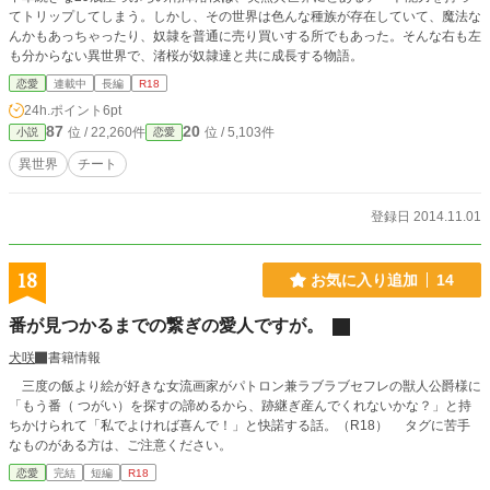
てトリップしてしまう。しかし、その世界は色んな種族が存在していて、魔法な
んかもあっちゃったり、奴隷を普通に売り買いする所でもあった。そんな右も左
も分からない異世界で、渚桜が奴隷達と共に成長する物語。
恋愛
連載中
長編
R18
24h.ポイント
6pt
87
20
位 / 22,260件
位 / 5,103件
小説
恋愛
異世界
チート
登録日 2014.11.01
18
お気に入り追加
14
番が見つかるまでの繋ぎの愛人ですが。
犬咲
書籍情報
三度の飯より絵が好きな女流画家がパトロン兼ラブラブセフレの獣人公爵様に
「もう番（ つがい）を探すの諦めるから、跡継ぎ産んでくれないかな？」と持
ちかけられて「私でよければ喜んで！」と快諾する話。（R18） タグに苦手
なものがある方は、ご注意ください。
恋愛
完結
短編
R18