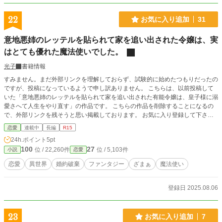
22
お気に入り追加
31
意地悪姉のレッテルを貼られて家を追い出された令嬢は、実
はとても優れた魔法使いでした。
光子
書籍情報
すみません。まだ外部リンクを理解しておらず、試験的に始めたつもりだったの
ですが、投稿になっているようで申し訳ありません。 こちらは、以前投稿して
いた「意地悪姉のレッテルを貼られて家を追い出された有能令嬢は、皇子様に溺
愛さへて人生をやり直す」の作品です。 こちらの作品を削除することになるの
で、外部リンクを残そうと思い掲載しております。 お気に入り登録して下さっ
た皆様、ありがとうございます。 メルランディア子爵家には、意地悪な姉がい
恋愛
連載中
長編
R15
る。 妹の可愛さに嫉妬し、後妻の娘である妹に家族の邪魔者と罵倒を浴びせ、
24h.ポイント
5pt
妹の持ち物を壊し、食事を捨て、見えないところで暴力を振るう意地悪な姉《リ
100
27
位 / 22,260件
位 / 5,103件
小説
恋愛
ネット＝メルランディア》。 意地悪な姉に虐められながらも、健気に姉を慕
う、可哀想な妹の《ウル》。 ある日、意地悪な姉はついに一線を越え、妹を階
恋愛
異世界
婚約破棄
ファンタジー
ざまぁ
魔法使い
段から突き落とした。 幸い、命に別状はなく、足を捻った程度だったが、これ
を見た両親は、流石にこのままにしておくわけにはいかないと、姉を勘当し、修
道院に送る決意をした。 こうして、メルランディア子爵家からは意地悪な姉が
登録日 2025.08.06
いなくなり、平和が訪れた。 意地悪な姉に虐められていた可哀想な妹ウルは、
長年片思いし、実は両想いだった姉の婚約者である《クリフ》様と婚約を結び直
し、優しい両親に祝福されて幸せに暮らしました、とさ。 めでたしめでた
23
お気に入り追加
7