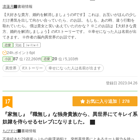
凛蓮月
書籍情報
【大好きな貴方、婚約を解消しましょうのifです】 これは、お互いがほんの少し
だけ勇気を出して向かい合っていたら、のお話。 もしも、あの時、違う行動を
取れていたら。 僕は貴女と笑いあえていたのかな？ ※このお話は 【大好きな貴
方、婚約を解消しましょう】のifストーリーです。 ※幸せになった人は名前が出
てきます。 ※作者の脳内異世界のお話です。
恋愛
完結
ｼｮｰﾄｼｮｰﾄ
24h.ポイント
6pt
87
20
位 / 22,260件
位 / 5,103件
小説
恋愛
異世界
ifストーリー
幸せになった人は名前が出ます
登録日 2023.04.26
17
お気に入り追加
278
『家無し』『職無し』な独身貴族から、異世界にてキレイ系
奴隷を侍らせるセレブになりました。
ちびすけ
書籍情報
不幸続きな29歳崖っぷちの南澤渚桜は、突然異世界にとあるチート能力を持っ