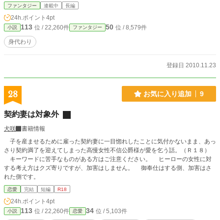
ファンタジー
連載中
長編
24h.ポイント
4pt
113
50
位 / 22,260件
位 / 8,579件
小説
ファンタジー
身代わり
登録日 2010.11.23
28
お気に入り追加
9
契約妻は対象外
犬咲
書籍情報
子を産ませるために雇った契約妻に一目惚れしたことに気付かないまま、あっ
さり契約満了を迎えてしまった高慢女性不信公爵様が愛を乞う話。（Ｒ１８）
キーワードに苦手なものがある方はご注意ください。 ヒーローの女性に対
する考え方はクズ寄りですが、加害はしません。 御奉仕はする側、加害はさ
れた側です。
恋愛
完結
短編
R18
24h.ポイント
4pt
113
34
位 / 22,260件
位 / 5,103件
小説
恋愛