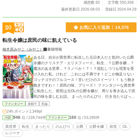
感想数 65
文字数 550,358
最終更新日 2026.08.03
登録日 2024.04.29
20
お気に入り追加
14,376
転生令嬢は庶民の味に飢えている
柚木原みやこ（みやこ）
書籍情報
ある日、自分が異世界に転生した元日本人だと気付いた公爵
令嬢のクリステア・エリスフィード。転生…？公爵令嬢…？
魔法のある世界…？ラノベか！？！？混乱しつつも現実を受
け入れた私。けれど…これには不満です！どこか物足りない
ゴッテゴテのフルコース！甘いだけのスイーツ！！ もう飽き
飽きですわ！！庶民の味、プリーズ！ ファンタジーな異世界
に転生した、前世は元OLの公爵令嬢が、周りを巻き込んで庶
民の味を楽しむお話。 まったりのんびり、行き当たりばった
り更新の予定です。ゆるりとお付き合いいただければ幸いで
ファンタジー
連載中
長編
す。
24h.ポイント
1,349pt
946
160
位 / 228,744件
位 / 53,295件
小説
ファンタジー
異世界
転生
まったり
のんびり
公爵
公爵令嬢
前世
OL
レジーナ