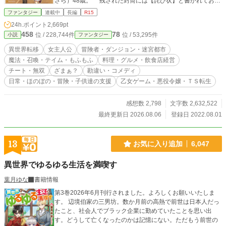
さら）48歳。 残された封筒には【詫び状】と書かれてお
り、自分がカルドサリ王国のハンフリー公爵家、リーシャ・
ファンタジー
連載中
長編
R15
ハンフリー、第一令嬢12歳となっているのを知る。 いきな
24h.ポイント
2,669pt
り異世界で他人とし生きる事になったが、現状が非常によろ
458
78
位 / 228,744件
位 / 53,295件
小説
ファンタジー
しくない。 リーシャの母親は既に亡くなっており、後妻に
虐待され納屋で監禁生活を送っていたからだ。 どうにか家
異世界転移
女主人公
冒険者・ダンジョン・迷宮都市
庭環境を改善しようと、与えられた4つの能力（ホーム・アイ
魔法・召喚・テイム・もふもふ
料理・グルメ・飲食店経営
テムＢＯＸ・マッピング・召喚）を使用し、早々に公爵家を
チート・無双
ざまぁ？
勘違い・コメディ
出て冒険者となる。 虐待されていたため貧弱な体と体力し
日常・ほのぼの・冒険・子供達の支援
乙女ゲーム・悪役令嬢・ＴＳ転生
かないが、冒険者となり自由を手にし頑張っていく。 Ｆ級
冒険者となった初日の稼ぎは、肉（角ウサギ）の配達料・鉄
貨2枚（200円）。 それでもＥ級に上がるため200回頑張
感想数 2,798
文字数 2,632,522
る。 同じ年頃の子供達に、からかわれたりしながらも着実
最終更新日 2026.08.06
登録日 2022.08.01
に依頼をこなす日々。 チートな能力（ホームで自宅に帰れ
る）を隠しながら、町で路上生活をしている子供達を助けて
いく事に。 冒険者で稼いだお金で家を購入し、住む所を与
13
お気に入り追加
6,047
え子供達を笑顔にする。 そんな彼女の行いを見守っていた
冒険者や町人達は……。 やがて支援は町中から届くように
異世界でゆるゆる生活を満喫す
なった。 Ｆ級冒険者からＣ級冒険者へと、地球から勝手に
召喚した兄の椎名 賢也（しいな けんや）50歳と共に頑張
葉月ゆな
書籍情報
り続け、4年半後ダンジョンへと進む。 ダンジョンの最終
深部。 ダンジョンマスターとして再会した兄の親友（享年
第3巻2026年6月刊行されました。よろしくお願いいたしま
45）旭 尚人（あさひ なおと）も加わり、ついに3人で迷
す。 辺境伯家の三男坊。数か月前の高熱で前世は日本人だっ
宮都市へ。 テイムした仲間のシルバー（シルバーウル
たこと、社会人でブラック企業に勤めていたことを思い出
フ）・ハニー（ハニービー）・フォレスト（迷宮タイガー）
す。どうして亡くなったのかは記憶にない。ただもう前世の