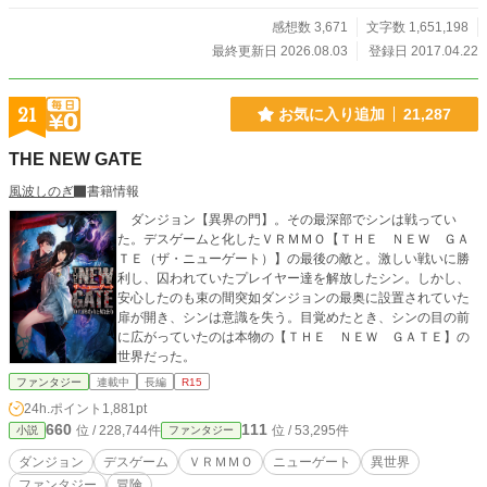
感想数 3,671
文字数 1,651,198
最終更新日 2026.08.03
登録日 2017.04.22
21
お気に入り追加
21,287
THE NEW GATE
風波しのぎ
書籍情報
ダンジョン【異界の門】。その最深部でシンは戦ってい
た。デスゲームと化したＶＲＭＭＯ【ＴＨＥ ＮＥＷ ＧＡ
ＴＥ（ザ・ニューゲート）】の最後の敵と。激しい戦いに勝
利し、囚われていたプレイヤー達を解放したシン。しかし、
安心したのも束の間突如ダンジョンの最奥に設置されていた
扉が開き、シンは意識を失う。目覚めたとき、シンの目の前
に広がっていたのは本物の【ＴＨＥ ＮＥＷ ＧＡＴＥ】の
世界だった。
ファンタジー
連載中
長編
R15
24h.ポイント
1,881pt
660
111
位 / 228,744件
位 / 53,295件
小説
ファンタジー
ダンジョン
デスゲーム
ＶＲＭＭＯ
ニューゲート
異世界
ファンタジー
冒険