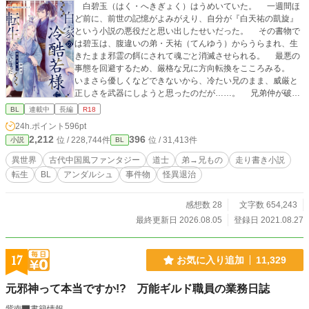
白碧玉（はく・へきぎょく）はうめいていた。 一週間ほ
ど前に、前世の記憶がよみがえり、自分が『白天祐の凱旋』
という小説の悪役だと思い出したせいだった。 その書物で
は碧玉は、腹違いの弟・天祐（てんゆう）からうらまれ、生
きたまま邪霊の餌にされて魂ごと消滅させられる。 最悪の
事態を回避するため、厳格な兄に方向転換をこころみる。
いまさら優しくなどできないから、冷たい兄のまま、威厳と
正しさを武器にしようと思ったのだが……。 兄弟仲が破滅
するのを回避すればいいだけなのに、なぜか天祐は碧玉にな
BL
連載中
長編
R18
つきはじめ……？ ※弟→兄ものです。（カップリング固
24h.ポイント
596pt
定〜） ※なんちゃって中華風ファンタジー小説です。 ※自分
2,212
396
位 / 228,744件
位 / 31,413件
小説
BL
できづいた時に修正するので、誤字脱字の報告は不要です。
◆2022年5月に、アンダルシュのほうで書籍化しました。
異世界
古代中国風ファンタジー
道士
弟→兄もの
走り書き小説
本編５万字＋番外編５万字の、約10万字加筆しておりますの
転生
BL
アンダルシュ
事件物
怪異退治
で、既読の方もお楽しみいただけるかと思います。 ※書籍
verでは、規約により兄弟の恋愛がNGのため、天祐が叔父の
子――従兄弟であり、養子になったという設定に変わってい
感想数 28
文字数 654,243
ます。
最終更新日 2026.08.05
登録日 2021.08.27
17
お気に入り追加
11,329
元邪神って本当ですか!? 万能ギルド職員の業務日誌