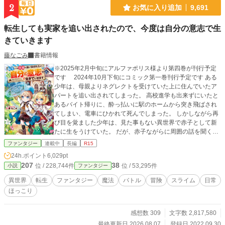
2
お気に入り追加
9,691
転生しても実家を追い出されたので、今度は自分の意志で生
きていきます
藤なごみ
書籍情報
※2025年2月中旬にアルファポリス様より第四巻が刊行予定
です 2024年10月下旬にコミック第一巻刊行予定です ある
少年は、母親よりネグレクトを受けていた上に住んでいたア
パートを追い出されてしまった。 高校進学も出来ずにいたと
あるバイト帰りに、酔っ払いに駅のホームから突き飛ばされ
てしまい、電車にひかれて死んでしまった。 しかしながら再
び目を覚ました少年は、見た事もない異世界で赤子として新
たに生をうけていた。 だが、赤子ながらに周囲の話を聞く内
に、この世界の自分も幼い内に追い出されてしまう事に気づ
ファンタジー
連載中
長編
R15
いてしまった。 そんな中、突然見知らぬ金髪の幼女が連れて
24h.ポイント
6,029pt
こられ、一緒に部屋で育てられる事に。 幼女の事を妹として
207
38
位 / 228,744件
位 / 53,295件
小説
ファンタジー
接しながら、この子も一緒に追い出されてしまうことが分か
った。 幼い二人で来たる追い出される日に備えます。 基本は
異世界
転生
ファンタジー
魔法
バトル
冒険
スライム
日常
お兄ちゃんと妹ちゃんを中心としたストーリーです カクヨム
ほっこり
様と小説家になろう様にも投稿しています 2023/08/30 題名を
以下に変更しました 「転生しても実家を追い出されたので、
今度は自分の意志で生きていきたいと思います」→「転生し
感想数 309
文字数 2,817,580
ても実家を追い出されたので、今度は自分の意志で生きてい
最終更新日 2026.08.07
登録日 2022.09.30