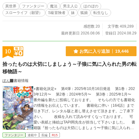
異世界
ファンタジー
魔法
男主人公
ほのぼの
スローライフ（願望）
S級冒険者
妹
狐娘
転生なし
感想数 20
文字数 409,289
最終更新日 2026.08.06
登録日 2024.08.29
10
お気に入り追加
19,446
拾ったものは大切にしましょう～子狼に気に入られた男の転
移物語～
ぽん
書籍情報
⭐︎書籍化決定⭐︎ 第4弾：2025年10月16日発送 第1巻：202
3年12月〜 第2巻：2024年5月〜 第3巻：2025年1月〜
番外編を新たに投稿しております。 そちらの方でも書籍化
の情報をお伝えしています。 書籍化に伴い［164話］まで
引き下げ、レンタル版と差し替えさせて頂きます。ご了承下
さい。 改稿を入れて読みやすくなっております。 可
愛い表紙と挿絵はTAPI岡先生が担当して下さいました。 書
籍版『拾ったものは大切にしましょう〜子狼に気に入られた
男の転移物語〜』を是非ご覧下さい♪ ⭐︎コミカライズ化決定⭐︎
ファンタジー
連載中
長編
R15