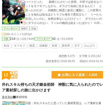
ハートだった。 束縛だらけだった前世、今世では好きなペ
ットをモフモフしながら、ダラけて自由に生きるんだ！ と
思ったのだが……召喚獣に精霊に鉱石に魔獣に、この世界の
ことを知れば知るほどトラブル発生で悪目立ち！ ぐーたら
生活したいのに、全然出来ないんだけどっ！ ダラけたいの
にダラけられない、フィルの物語は始まったばかり！ ※2016
年１１月。第１巻 2017年 ４月。第２巻 2017年 ９
ファンタジー
連載中
長編
月。第３巻 2017年１２月。第４巻 2018年 ３月。第５
24h.ポイント
5,651pt
巻 2018年 ８月。第６巻 2018年１２月。第７巻 201
218
42
位 / 228,744件
位 / 53,295件
小説
ファンタジー
9年 ５月。第８巻 2019年１０月。第９巻 2020年 ６
月。第１０巻 2020年１２月。第１１巻 2021年 ７
転生
モフモフ
精霊
召喚獣
前世
異世界
王子
のんびり
月。第１２巻 2022年 ２月。第１３巻 2022年 ８月。
第１４巻 2023年 ２月。第１５巻 2023年 ９月。第１
感想数 5,075
文字数 3,150,162
６巻 2024年 ３月。第１７巻 2024年 ９月。第１８巻
2025年 ３月。第１９巻 出版しました。 PNもエリン
最終更新日 2026.08.05
登録日 2016.02.01
改め、朝比奈 和（あさひな なごむ）となります。 投稿継
続中です。よろしくお願いします！
15
お気に入り追加
2,830
外れスキル持ちの天才錬金術師 神獣に気に入られたのでレ
ア素材探しの旅に出かけます
蒼井美紗
書籍情報
旧題：外れスキルだと思っていた素材変質は、レア素材を量