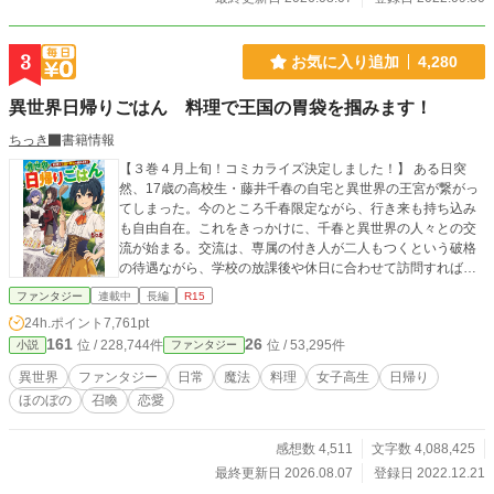
きます」 書籍化が決定しました 2023/09/01 アルファポリス
社様より9月中旬に刊行予定となります 2023/09/06 アルファ
ポリス様より、9月19日に出荷されます 呱々唄七つ先生の素
3
お気に入り追加
4,280
晴らしいイラストとなっております 2024/3/21 アルファポリ
ス様より第二巻が発売されました 2024/4/24 コミカライズス
異世界日帰りごはん 料理で王国の胃袋を掴みます！
タートしました 2024/8/12 アルファポリス様から第三巻が八
月中旬に刊行予定です 2024年10月下旬にコミック第一巻刊
ちっき
書籍情報
行予定です
【３巻４月上旬！コミカライズ決定しました！】 ある日突
然、17歳の高校生・藤井千春の自宅と異世界の王宮が繋がっ
てしまった。今のところ千春限定ながら、行き来も持ち込み
も自由自在。これをきっかけに、千春と異世界の人々との交
流が始まる。交流は、専属の付き人が二人もつくという破格
の待遇ながら、学校の放課後や休日に合わせて訪問すれば…
ファンタジー
連載中
長編
R15
24h.ポイント
7,761pt
161
26
位 / 228,744件
位 / 53,295件
小説
ファンタジー
異世界
ファンタジー
日常
魔法
料理
女子高生
日帰り
ほのぼの
召喚
恋愛
感想数 4,511
文字数 4,088,425
最終更新日 2026.08.07
登録日 2022.12.21