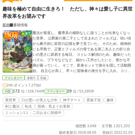
趣味を極めて自由に生きろ！ ただし、神々は愛し子に異世
界改革をお望みです
紫南
書籍情報
魔法が衰退し、魔導具の補助なしに扱うことが出来なくなっ
た世界。 公爵家の第二子として生まれたフィルズは、幼い頃
から断片的に前世の記憶を夢で見ていた。 そのため、精神的
にも早熟で、正妻とフィルズの母である第二夫人との折り合
いの悪さに辟易する毎日。 ストレス解消のため、趣味だった
パズル、プラモなどなど、細かい工作がしたいと、密かな不
満が募っていく。 そこで、変身セットで身分を隠して活動開
始。 自立心が高く、早々に冒険者の身分を手に入れ、コソコ
ソと独自の魔導具を開発して、日々の暮らしに便利さを追加
ファンタジー
連載中
長編
していく。 そんな中、この世界の神々から使命を与えられて
24h.ポイント
7,270pt
ーーー？ 口は悪いが、見た目は母親似の美少女！？ ハイスペ
172
29
位 / 228,744件
位 / 53,295件
小説
ファンタジー
ックな少年が世界を変えていく！ 異世界改革ファンタジー！
息抜きに始めた作品です。 みなさんも息抜きにどうぞ◎ 肩肘
異世界
口が悪いが美人な少年
神子チート
貴族子息
趣味
張らずに気楽に楽しんでほしい作品です！
剣と魔法
転生
投稿：気まぐれ更新
ミッション1１：二日おきに投稿中
感想数 3,048
文字数 1,621,203
最終更新日 2026.08.05
登録日 2022.01.03