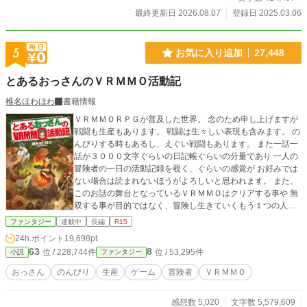
・旧題：赤ちゃん錬金術師の恩返し
最終更新日 2026.08.07
登録日 2025.03.06
5
お気に入り追加
27,448
とあるおっさんのＶＲＭＭＯ活動記
椎名ほわほわ
書籍情報
ＶＲＭＭＯＲＰＧが普及した世界。 念のため申し上げますが
戦闘も生産もあります。 戦闘は生々しい表現も含みます。 の
んびりする時もあるし、えぐい戦闘もあります。 また一話一
話が３０００文字ぐらいの日記帳ぐらいの分量であり 一人の
冒険者の一日の活動記録を覗く、ぐらいの感覚が お好みでは
ない場合は読まれないほうがよろしいと思われます。 また、
このお話の舞台となっているＶＲＭＭＯはクリアする事や 無
双する事が目的ではなく、冒険し生きていくもう１つの人生
が テーマとなっているＶＲＭＭＯですので、極端に戦闘続き
ファンタジー
連載中
長編
R15
という 事もございません。 また、転生物やデスゲームなどに
24h.ポイント
19,698pt
変化することもございませんので、そのようなお話がお好み
63
8
位 / 228,744件
位 / 53,295件
小説
ファンタジー
の方は読まれないほうが良いと思われます。
おっさん
のんびり
生産
ゲーム
冒険者
ＶＲＭＭＯ
感想数 5,020
文字数 5,579,609