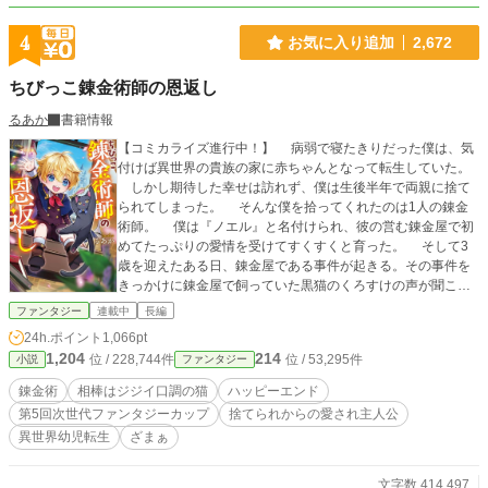
4
お気に入り追加
2,672
ちびっこ錬金術師の恩返し
るあか
書籍情報
【コミカライズ進行中！】 病弱で寝たきりだった僕は、気
付けば異世界の貴族の家に赤ちゃんとなって転生していた。
しかし期待した幸せは訪れず、僕は生後半年で両親に捨て
られてしまった。 そんな僕を拾ってくれたのは1人の錬金
術師。 僕は『ノエル』と名付けられ、彼の営む錬金屋で初
めてたっぷりの愛情を受けてすくすくと育った。 そして3
歳を迎えたある日、錬金屋である事件が起きる。その事件を
きっかけに錬金屋で飼っていた黒猫のくろすけの声が聞こえ
るようになり、僕には超能力のスキルと膨大な魔力があるこ
ファンタジー
連載中
長編
とが分かった。 くろすけは錬金術に詳しい特別な猫で、僕
24h.ポイント
1,066pt
は彼に弟子入りをして、錬金術を覚えることに。 個性豊か
1,204
214
位 / 228,744件
位 / 53,295件
小説
ファンタジー
な3人の冒険者と、お父さんの錬金したアイテムの納品先であ
る道具屋さん。 僕は彼らに優しく見守られながら、次々に
錬金術
相棒はジジイ口調の猫
ハッピーエンド
お父さんに訪れる災難をこっそり解決していく。 全ては、
第5回次世代ファンタジーカップ
捨てられからの愛され主人公
大好きなお父さんとのいつも通りの平穏な毎日のために。 ー
異世界幼児転生
ざまぁ
ーーー ・2025年アルファポリス「第5回次世代ファンタジー
カップ」にて愛され主人公賞を受賞 ・2025年12月8日 1巻
刊行 ・2026年3月9日 2巻刊行 ・2026年7月8日 3巻刊行
文字数 414,497