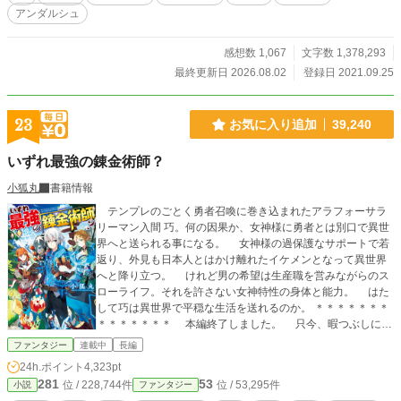
アンダルシュ
感想数 1,067
文字数 1,378,293
最終更新日 2026.08.02
登録日 2021.09.25
23
お気に入り追加
39,240
いずれ最強の錬金術師？
小狐丸
書籍情報
テンプレのごとく勇者召喚に巻き込まれたアラフォーサラ
リーマン入間 巧。何の因果か、女神様に勇者とは別口で異世
界へと送られる事になる。 女神様の過保護なサポートで若
返り、外見も日本人とはかけ離れたイケメンとなって異世界
へと降り立つ。 けれど男の希望は生産職を営みながらのス
ローライフ。それを許さない女神特性の身体と能力。 はた
して巧は異世界で平穏な生活を送れるのか。 ＊＊＊＊＊＊＊
＊＊＊＊＊＊＊ 本編終了しました。 只今、暇つぶしに蛇
足をツラツラ書き殴っています。 お暇でしたらどうぞ。
ファンタジー
連載中
長編
書籍版一巻〜七巻発売中です。 コミック版一巻〜二巻発売
24h.ポイント
4,323pt
中です。 よろしくお願いします。 ＊＊＊＊＊＊＊＊＊＊＊
281
53
位 / 228,744件
位 / 53,295件
小説
ファンタジー
＊＊＊