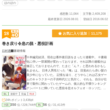
ほのぼの
感想数 11,064
文字数 2,409,208
最終更新日 2026.08.01
登録日 2016.06.02
28
お気に入り追加
11,175
巻き戻り令息の脱・悪役計画
日村透
書籍情報
※本編完結済。現在は番外後日談をまったり連載中。 ※書籍
化に伴い一部展開が変わっております。それ以降の連載分は
修正しておりませんので、たまに「ん？」と思われるかもし
れません。 日本人男性だった『俺』は、目覚めたら赤い髪の
美少年になっていた。 記憶を辿り、どうやらこれは乙女ゲー
ムのキャラクターの子供時代だと気付く。 それも、自分が仕
事で製作に関わっていたゲームの、個人的な不憫ランキング
ナンバー１に輝いていた悪役令息オルフェオ・ロッソだ。
しかしこの悪役、本当に悪だったのか？ なんか違わない？
BL
連載中
長編
R18
巻き戻って明らかになる真実に『俺』は激怒する。 表に出
24h.ポイント
3,436pt
なかった裏設定の記憶を駆使し、ヒロインと元凶から何もか
350
56
位 / 228,744件
位 / 31,413件
小説
BL
もを奪うべく、生まれ変わったオルフェオの脱・悪役計画が