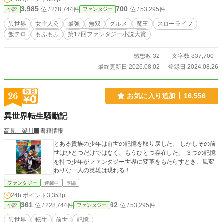
は、気ままに無双しつつ各地の異世界グルメを堪能しまく
3,985
700
位 / 228,744件
位 / 53,295件
小説
ファンタジー
る！ さらに、食に溺れる生活を楽しんでいたコロネは、次第
に自らの料理を提供したい思いが膨らんできて―― 「日本の
異世界
女主人公
最強
無双
グルメ
魔王
スローライフ
激ウマ料理も、異世界のド級ファンタジー飯も両方食べまく
飯テロ
もふもふ
第17回ファンタジー小説大賞
ってやるぞぉおおおおおおおお！！」 コロネを中心に異世界
がグルメに染め上げられていく！ ぽっちゃり×無双×グルメの
異世界ファンタジー開幕！ ※【第17回ファンタジー小説大
感想数 32
文字数 837,700
賞】で『奨励賞』を受賞しました！！！
最終更新日 2026.08.02
登録日 2024.08.26
26
お気に入り追加
16,556
異世界転生騒動記
高見 梁川
書籍情報
とある貴族の少年は前世の記憶を取り戻した。 しかしその前
世はひとつだけではなく、もうひとつ存在した。 ３つの記憶
を持つ少年がファンタジー世界に変革をもたらすとき、風変
わりな一人の英雄は現れる！
ファンタジー
連載中
長編
24h.ポイント
3,353pt
361
62
位 / 228,744件
位 / 53,295件
小説
ファンタジー
異世界
転生
前世
記憶