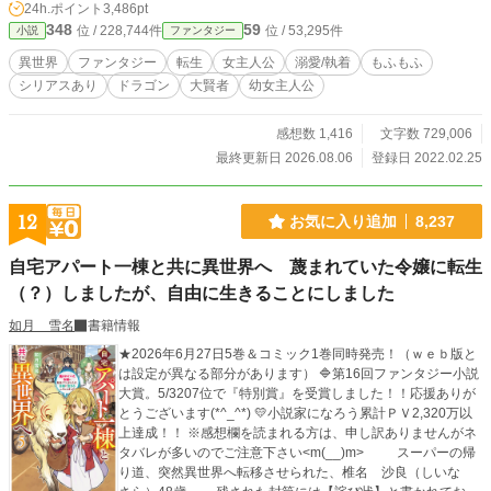
24h.ポイント
3,486pt
348
59
位 / 228,744件
位 / 53,295件
小説
ファンタジー
異世界
ファンタジー
転生
女主人公
溺愛/執着
もふもふ
シリアスあり
ドラゴン
大賢者
幼女主人公
感想数 1,416
文字数 729,006
最終更新日 2026.08.06
登録日 2022.02.25
12
お気に入り追加
8,237
自宅アパート一棟と共に異世界へ 蔑まれていた令嬢に転生
（？）しましたが、自由に生きることにしました
如月 雪名
書籍情報
★2026年6月27日5巻＆コミック1巻同時発売！（ｗｅｂ版と
は設定が異なる部分があります） 🔷第16回ファンタジー小説
大賞。5/3207位で『特別賞』を受賞しました！！応援ありが
とうございます(*^_^*) 💛小説家になろう累計ＰＶ2,320万以
上達成！！ ※感想欄を読まれる方は、申し訳ありませんがネ
タバレが多いのでご注意下さい<m(__)m> スーパーの帰
り道、突然異世界へ転移させられた、椎名 沙良（しいな