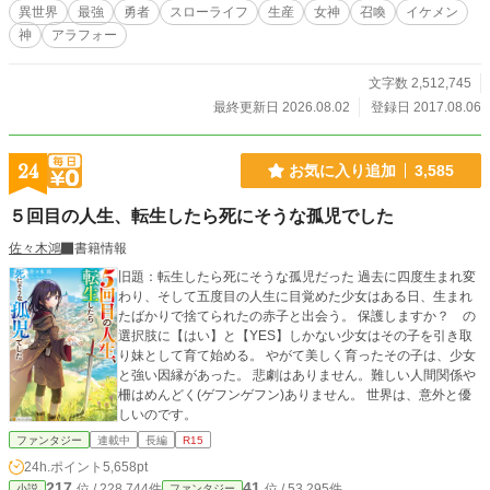
異世界
最強
勇者
スローライフ
生産
女神
召喚
イケメン
神
アラフォー
文字数 2,512,745
最終更新日 2026.08.02
登録日 2017.08.06
24
お気に入り追加
3,585
５回目の人生、転生したら死にそうな孤児でした
佐々木鴻
書籍情報
旧題：転生したら死にそうな孤児だった 過去に四度生まれ変
わり、そして五度目の人生に目覚めた少女はある日、生まれ
たばかりで捨てられたの赤子と出会う。 保護しますか？ の
選択肢に【はい】と【YES】しかない少女はその子を引き取
り妹として育て始める。 やがて美しく育ったその子は、少女
と強い因縁があった。 悲劇はありません。難しい人間関係や
柵はめんどく(ゲフンゲフン)ありません。 世界は、意外と優
しいのです。
ファンタジー
連載中
長編
R15
24h.ポイント
5,658pt
217
41
位 / 228,744件
位 / 53,295件
小説
ファンタジー