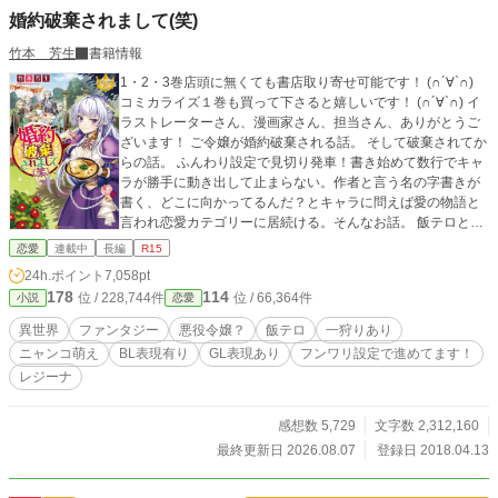
婚約破棄されまして(笑)
竹本 芳生
書籍情報
1・2・3巻店頭に無くても書店取り寄せ可能です！ (∩´∀`∩)
コミカライズ１巻も買って下さると嬉しいです！ (∩´∀`∩) イ
ラストレーターさん、漫画家さん、担当さん、ありがとうご
ざいます！ ご令嬢が婚約破棄される話。 そして破棄されてか
らの話。 ふんわり設定で見切り発車！書き始めて数行でキャ
ラが勝手に動き出して止まらない。作者と言う名の字書きが
書く、どこに向かってるんだ？とキャラに問えば愛の物語と
言われ恋愛カテゴリーに居続ける。そんなお話。 飯テロとカ
ワイコちゃん達だらけでたまに恋愛モードが降ってくる。 そ
恋愛
連載中
長編
R15
んなワチャワチャしたお話し。な筈！
24h.ポイント
7,058pt
178
114
位 / 228,744件
位 / 66,364件
小説
恋愛
異世界
ファンタジー
悪役令嬢？
飯テロ
一狩りあり
ニャンコ萌え
BL表現有り
GL表現あり
フンワリ設定で進めてます！
レジーナ
感想数 5,729
文字数 2,312,160
最終更新日 2026.08.07
登録日 2018.04.13