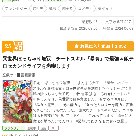
ファンタジー
異世界
魔法
冒険者
コメディ
美少女
感想数 45
文字数 687,817
最終更新日 2026.08.02
登録日 2024.06.08
25
お気に入り追加
1,852
異世界ぽっちゃり無双 チートスキル『暴食』で最強＆飯テ
ロセカンドライフを満喫します！
空戯ケイ
書籍情報
旧題： ぽっちゃり無双 ～まんまる女子、『暴食』のチート
スキルで最強＆飯テロ異世界生活を満喫しちゃう！～ ごく普
通のぽっちゃり女子高生、牧 心寧(まきころね)はチートスキ
ルを与えられ、異世界で目を覚ました。 有するスキルは、
『暴食の魔王』。 その能力は、“食べたカロリーを魔力に変換
できる”というものだった。 強大なチートスキルだが、コロネ
はある裏技に気づいてしまう。 「これってつまり、適当に大
魔法を撃つだけでカロリー帳消しで好きなもの食べ放題って
こと！？」 そう。 このチートスキルの真価は新たな『ゼロカ
ファンタジー
連載中
長編
R15
ロリー理論』であること！ 毎日がチートデーと化したコロネ
24h.ポイント
333pt