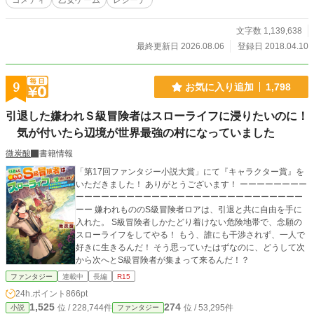
コメディ
乙女ゲーム
レジーナ
文字数 1,139,638
最終更新日 2026.08.06
登録日 2018.04.10
9
お気に入り追加
1,798
引退した嫌われＳ級冒険者はスローライフに浸りたいのに！
気が付いたら辺境が世界最強の村になっていました
微炭酸
書籍情報
「第17回ファンタジー小説大賞」にて『キャラクター賞』を
いただきました！ ありがとうございます！ ーーーーーーーー
ーーーーーーーーーーーーーーーーーーーーーーーーーーー
ーー 嫌われもののS級冒険者ロアは、引退と共に自由を手に
入れた。 S級冒険者しかたどり着けない危険地帯で、念願の
スローライフをしてやる！ もう、誰にも干渉されず、一人で
好きに生きるんだ！ そう思っていたはずなのに、どうして次
から次へとS級冒険者が集まって来るんだ！？
ファンタジー
連載中
長編
R15
24h.ポイント
866pt
1,525
274
位 / 228,744件
位 / 53,295件
小説
ファンタジー