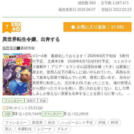
感想数 989
文字数 1,087,471
最終更新日 2026.08.07
登録日 2022.02.23
7
お気に入り追加
17,591
異世界転生令嬢、出奔する
猫野美羽
書籍情報
※1〜4巻 書籍化しております！ 2026年8月下旬頃 5巻刊
行予定。 文庫本2巻 2026年8月7日頃刊行予定。 コミカライ
ズ連載中！ アリア・エランダル辺境伯令嬢（十才）は家族に
疎まれ、使用人以下の暮らしに追いやられていた。 高熱を出
して粗末な部屋で寝込んでいた時、唐突に思い出す。 自分が
異世界に転生した、元日本人OLであったことを。 魂の管理人
から授かったスキルを使い、思い入れも全くない、むしろ憎
しみしか覚えない実家を出奔することを固く心に誓った。 こ
の最強の『無限収納EX』スキルを使って、元々は私のものだ
ファンタジー
連載中
長編
った財産を根こそぎ奪ってやる！ 外見だけは可憐な少女は逞
24h.ポイント
23,012pt
しく異世界をサバイバルする。
53
5
位 / 228,744件
位 / 53,295件
小説
ファンタジー
ファンタジー
異世界
転生
ハッピーエンド予定
狩猟
料理
獣人
令嬢転生
レジーナ
グルメ