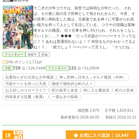
紫南
書籍情報
十二才の少年コウヤは、前世では病弱な少年だった。 それ
は、その更に前の生で邪神として倒されたからだ。 今世、そ
の世界に再転生した彼は、元家族である神々に可愛がられ高
い能力を持って人として生活している。 コウヤの現職は冒険
者ギルドの職員。 日々仕事を押し付けられ、それらをこなし
ていくが……？ ◆◆◆ 「だって武器がペーパーナイフってな
に！？ あれは普通切れないよ！？ 何切るものかわかってるよ
ね！？」 「紙でしょ？ ペーパーって言うし」 「そうだね。
正解！」 ◆◆◆ 神としての力は健在。 ちょっと天然でお人
ファンタジー
連載中
長編
好し。 自重知らずの少年が今日も元気にお仕事中！ ◆気まぐ
24h.ポイント
1,711pt
れ投稿になります。 お暇潰しにどうぞ♪
729
122
位 / 228,744件
位 / 53,295件
小説
ファンタジー
自重知らずの元気な少年職員
神→邪神→日本人→ギルド職員（半神）
万能チートを持った天然
愉快で個性的な町の人々
お人好しのスローライフ
町の改革と改造
時に人も魔改造
町の人気者
特殊過ぎる従魔（眷属）
一週おきの投稿
感想数 2,879
文字数 1,828,911
最終更新日 2026.08.05
登録日 2018.10.31
18
お気に入り追加
15,847