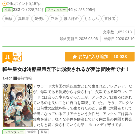
2024年8月6日より配信開始 コミカライズならではを
24h.ポイント
5,197pt
是非お楽しみ下さい。 ＝＝＝＝＝＝＝＝＝＝＝＝＝＝＝＝＝
232
44
位 / 228,744件
位 / 53,295件
小説
ファンタジー
＝ 1人ぼっちだった相沢庵は住んでいた村の為に猟師として
生きていた。 いつもと同じ山、いつもと同じ仕事。それなの
転移
異世界
銃使い
料理
ほのぼの
もふもふ
冒険者
にこの日は違った。 山で出会った真っ白な狼を助けて命を落
とした男が、神に愛され転移先の世界で狼と自由に生きるお
文字数 1,052,913
話。 初めての投稿です。書きたい事がまとまりません。よく
見る異世界ものを書きたいと始めました。異世界に行くまで
最終更新日 2026.08.06
登録日 2020.03.10
が長いです。 気長なお付き合いを願います。 よろしくお願い
します。 ※念の為R15をつけました ※本作品は2020年12月3
日に完結しておりますが、2021年4月14日より誤字脱字の直
11
お気に入り追加
10,033
し作業をしております。 作品としての変更はございません
が、修正がございます。 ご了承ください。 ※修正作業をし
転生皇女は冷酷皇帝陛下に溺愛されるが夢は冒険者です！
ておりましたが2021年5月13日に終了致しました。 依然と
して誤字脱字が存在する場合がございますが、ご愛嬌とお許
akechi
書籍情報
しいただければ幸いです。
アウラード大帝国の第四皇女として生まれたアレクシア。だ
が、母親である側妃からは愛されず、父親である皇帝ルシア
ードには会った事もなかった…が、アレクシアは蔑ろにされ
ているのを良いことに自由を満喫していた。 そう、アレクシ
アは前世の記憶を持って生まれたのだ。前世は大賢者として
伝説になっているアリアナという女性だ。アレクシアは昔の
知恵を使い、様々な事件を解決していく内に昔の仲間と再会
したりと皆に愛されていくお話。 ※コメディ寄りです。
ファンタジー
連載中
長編