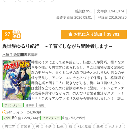
感想数 951
文字数 1,941,374
最終更新日 2026.08.01
登録日 2016.08.30
27
お気に入り追加
39,701
異世界ゆるり紀行 ～子育てしながら冒険者します～
水無月 静琉
書籍情報
神様のミスによって命を落とし、転生した茅野巧。様々なス
キルを授かり異世界に送られると、そこは魔物が蠢く危険な
森の中だった。タクミはその森で双子と思しき幼い男女の子
供を発見し、アレン、エレナと名づけて保護する。格闘術で
魔物を楽々倒す二人に驚きながらも、街に辿り着いたタクミ
は生計を立てるために冒険者ギルドに登録。アレンとエレナ
の成長を見守りながらの、のんびり冒険者生活がスタート！
＊＊＊この度アルファポリス様から書籍化しました！ 詳し
くは近況ボードにて！
ファンタジー
連載中
長編
24h.ポイント
24,363pt
50
4
位 / 228,744件
位 / 53,295件
小説
ファンタジー
異世界
冒険者
神
子供
転生
旅
剣と魔法
最強
もふもふ