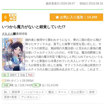
最終更新日 2026.08.07
登録日 2016.08.16
6
お気に入り追加
14,200
いつから魔力がないと錯覚していた!?
犬丸まお
書籍情報
婚約者に無理やり襲われそうになり、寮の二階の窓から飛び
降りたサフィラスは、落下した衝撃で前世を思い出した。サ
フィラスの前世は、無詠唱の大魔法使いと言われた最強の魔
法使いフォルティスだったのだ。今世では、魔法伯爵家に生
れながら5歳の魔力判定で魔力なしと判じられてからというも
の、ずっと家族から冷遇されていた大人しいサフィラス。と
ころが前世を思い出した途端、サフィラスの人格は前世のフ
ォルティスの人格にほぼ飲み込まれてしまった。これまでの
可哀想なサフィラスよ、さようなら。これからは我慢も自重
BL
連載中
長編
R18
もしない。転生する前に、女神から与えられた強運という祝
24h.ポイント
28,990pt
福と無敵の魔法で、これまで虐げられてきたサフィラスは人
41
3
位 / 228,744件
位 / 31,413件
小説
BL
生を謳歌することを決意する！主人公が1ミリもピンチに陥ら
ないお気楽な話です。恋愛＆ラブHは物語後半に予定。
BL
異世界
ハッピーエンド
魔法
チート
主人公受け
前世
美形×美形
アンダルシュ