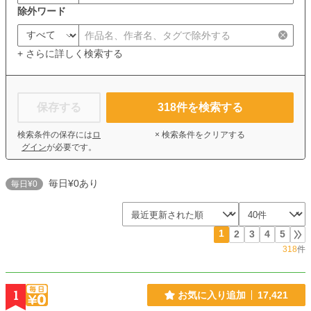
除外ワード
+ さらに詳しく検索する
保存する
318
件を検索する
検索条件の保存には
ロ
× 検索条件をクリアする
グイン
が必要です。
毎日¥0あり
毎日¥0
1
2
3
4
5
318
件
1
お気に入り追加
17,421