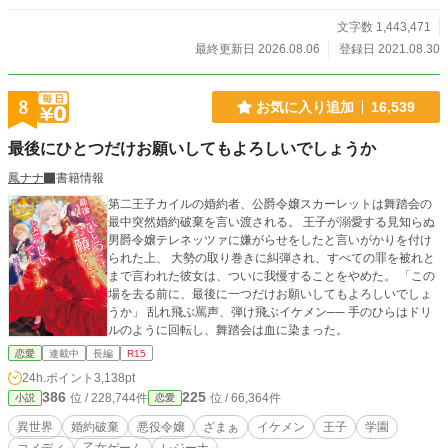
文字数 1,443,471
最終更新日 2026.08.06
登録日 2021.08.30
8
お気に入り追加
16,539
最後にひとつだけお願いしてもよろしいでしょうか
鳳ナナ
書籍情報
第二王子カイルの婚約者、公爵令嬢スカーレットは舞踏会の
最中突然婚約破棄を言い渡される。 王子が溺愛する見知らぬ
男爵令嬢テレネッツァに嫌がらせをしたと言いがかりを付け
られた上、 大勢の取り巻きに糾弾され、すべての罪を被れと
まで言われた彼女は、ついに我慢することをやめた。 「この
場を去る前に、最後に一つだけお願いしてもよろしいでしょ
うか」 乱れ飛ぶ罵声、弾け飛ぶイケメン── 手のひらはドリ
ルのように回転し、舞踏会は血に染まった。
恋愛
連載中
長編
R15
24h.ポイント
3,138pt
386
225
位 / 228,744件
位 / 66,364件
小説
恋愛
異世界
婚約破棄
悪役令嬢
ざまぁ
イケメン
王子
学園