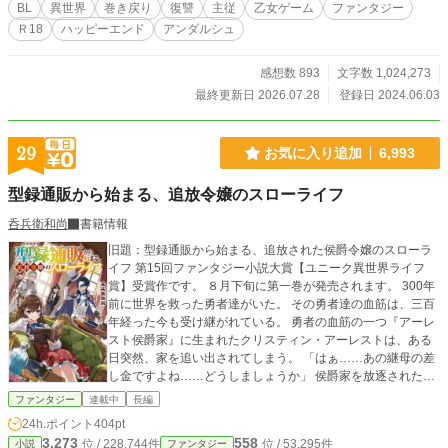
始まった。
BL
異世界
巻き戻り
復讐
主従
乙女ゲーム
ファンタジー
Ｒ18
ハッピーエンド
アンダルシュ
感想数 893
文字数 1,024,273
最終更新日 2026.07.28
登録日 2024.06.03
29
お気に入り追加
6,993
型録通販から始まる、追放令嬢のスローライフ
呑兵衛和尚
書籍情報
旧題：型録通販から始まる、追放された侯爵令嬢のスローラ
イフ 第15回ファンタジー小説大賞【ユニーク異世界ライフ
賞】受賞作です。 ８月下旬に第一巻が発売されます。 300年
前に世界を救った勇者達がいた。 その勇者達の血筋は、三百
年経った今も受け継がれている。 勇者の血筋の一つ『アーレ
スト侯爵家』に生まれたクリスティン・アーレストは、ある
日突然、家を追い出されてしまう。 「はぁ……あの継母の差
し金ですよね……どうしましょうか」 侯爵家を放逐された時
に、父から譲り受けた一つの指輪。 それは、クリスティンの
ファンタジー
連載中
長編
中に眠っていた力を目覚めさせた。 「これは……型録通販？
24h.ポイント
404pt
勇者の力？」 クリスティンは、異世界からさまざまなアイ
3,273
558
位 / 228,744件
位 / 53,295件
小説
ファンタジー