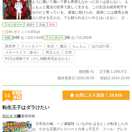
と一緒に楽しくダンジョン攻略中。 どこか気が抜けて心温
ように働いて働いて夢も希望もなかった日々は送らない。 も
まる？ そんな冒険です。 残念ながら恋愛要素は皆無で
ふもふと魔法の世界で楽しく生きる、この生活を絶対死守す
す。
るのだと誓っている。 家族に助けられ、面倒ごとは優秀な他
人に任せる主人公。でも頼られるといやとはいえない。 ざま
ぁや成り上がりはなく、思いつくままに好きに行動する日常
ファンタジー
連載中
長編
R15
生活ゆるゆるファンタジーライフのご都合主義です。
24h.ポイント
4,891pt
249
45
位 / 228,744件
位 / 53,295件
小説
ファンタジー
異世界
ファンタジー
転生
魔法
もふもふ
ほのぼの系
スローライフ（多分）
男主人公
日常
R15は保険です（少し残酷表現あるかも）
感想数 41
文字数 1,268,472
最終更新日 2026.08.06
登録日 2024.10.09
14
お気に入り追加
29,826
転生王子はダラけたい
朝比奈 和
書籍情報
大学生の俺、一ノ瀬陽翔（いちのせ はると）が転生したの
は、小さな王国グレスハートの末っ子王子、フィル・グレス