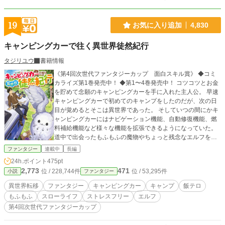
19
お気に入り追加
4,830
キャンピングカーで往く異世界徒然紀行
タジリユウ
書籍情報
《第4回次世代ファンタジーカップ 面白スキル賞》 ◆コミ
カライズ第1巻発売中！ ◆第1〜4巻発売中！ コツコツとお金
を貯めて念願のキャンピングカーを手に入れた主人公。 早速
キャンピングカーで初めてのキャンプをしたのだが、次の日
目が覚めるとそこは異世界であった。 そしていつの間にかキ
ャンピングカーにはナビゲーション機能、自動修復機能、燃
料補給機能など様々な機能を拡張できるようになっていた。
道中で出会ったもふもふの魔物やちょっと残念なエルフを仲
間に加えて、キャンピングカーで異世界をのんびりと旅した
ファンタジー
連載中
長編
いのだが… ※旧題）チートなキャンピングカーで旅する異世
24h.ポイント
475pt
界徒然紀行〜もふもふと愉快な仲間を添えて〜 ※カクヨム様
2,773
471
位 / 228,744件
位 / 53,295件
小説
ファンタジー
でも投稿をしております
異世界転移
ファンタジー
キャンピングカー
キャンプ
飯テロ
もふもふ
スローライフ
ストレスフリー
エルフ
第4回次世代ファンタジーカップ