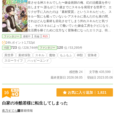
産させる神スキルでした〜錬金術師の俺、幻の治癒薬を作り
出します〜 誰もが二十歳までにスキルを発現する世界で、エ
リクが手に入れたのは「素材変質」というスキルだった。 ス
キル一覧にも載っていないレアスキルに喜んだのも束の間、
それはどんな素材も劣化させてしまう外れスキルだと気づ
く。 そのスキルによって働いていた錬金工房をクビになり、
生活費を稼ぐために仕方なく冒険者になったエリクは、街の
外で採取前の素材に触れたことでスキルの真価に気づいた。
ファンタジー
連載中
長編
R15
「素材変質スキル」とは、採取前の素材に触れると、その素
24h.ポイント
1,732pt
材をより良いものに変化させるというものだったのだ。 スキ
723
120
位 / 228,744件
位 / 53,295件
小説
ファンタジー
ルの真の力に気づいたエリクは、その力によって激レア素材
も手に入れられるようになり、冒険者として、さらに錬金術
異世界
素材採取
スキル
魔物
もふもふ
神獣
冒険者
師としても頭角を表していく。 また、エリクのスキルを気に
スローライフ
ハッピーエンド
入った存在が仲間になり――。
感想数 24
文字数 435,599
最終更新日 2026.08.05
登録日 2023.05.06
16
お気に入り追加
1,821
白家の冷酷若様に転生してしまった
夜乃すてら
書籍情報