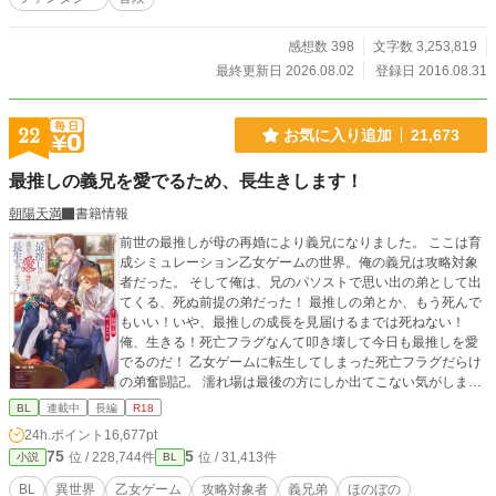
感想数 398
文字数 3,253,819
最終更新日 2026.08.02
登録日 2016.08.31
22
お気に入り追加
21,673
最推しの義兄を愛でるため、長生きします！
朝陽天満
書籍情報
前世の最推しが母の再婚により義兄になりました。 ここは育
成シミュレーション乙女ゲームの世界。俺の義兄は攻略対象
者だった。 そして俺は、兄のパソストで思い出の弟として出
てくる、死ぬ前提の弟だった！ 最推しの弟とか、もう死んで
もいい！いや、最推しの成長を見届けるまでは死ねない！
俺、生きる！死亡フラグなんて叩き壊して今日も最推しを愛
でるのだ！ 乙女ゲームに転生してしまった死亡フラグだらけ
の弟奮闘記。 濡れ場は最後の方にしか出てこない気がしま
す。 ※2022年11月書籍化しました( *´艸｀) よろしくお願いし
BL
連載中
長編
R18
ます ただいま感想返信停止中です。申し訳ありません。でも
24h.ポイント
16,677pt
皆様の感想はとても楽しく嬉しく拝読しております！ありが
75
5
位 / 228,744件
位 / 31,413件
小説
BL
とうございます！
BL
異世界
乙女ゲーム
攻略対象者
義兄弟
ほのぼの