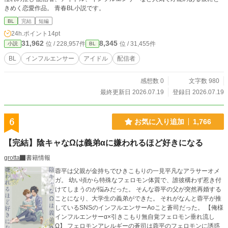
きめく恋愛作品。 青春BL小説です。
BL
完結
短編
24h.ポイント
14pt
31,962
8,345
位 / 228,957件
位 / 31,455件
小説
BL
BL
インフルエンサー
アイドル
配信者
感想数 0
文字数 980
最終更新日 2026.07.19
登録日 2026.07.19
6
お気に入り追加
1,766
【完結】陰キャなΩは義弟αに嫌われるほど好きになる
grotta
書籍情報
蓉平は父親が金持ちでひきこもりの一見平凡なアラサーオメ
ガ。 幼い頃から特殊なフェロモン体質で、誰彼構わず惹き付
けてしまうのが悩みだった。 そんな蓉平の父が突然再婚する
ことになり、大学生の義弟ができた。 それがなんと蓉平が推
しているSNSのインフルエンサーAoこと蒼司だった。 【俺様
インフルエンサーα×引きこもり無自覚フェロモン垂れ流し
Ω】 フェロモンアレルギーの蒼司は蓉平のフェロモンに誘惑