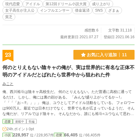
現代恋愛
アイドル
第12回ドリーム小説大賞
成り上がり
女子高生が主人公
インフルエンサー
借金返済
SNS
ざまぁ
貧乏
感想数 6
文字数 31,118
最終更新日 2021.07.27
登録日 2021.06.16
23
お気に入り追加
11
何のとりえもない陰キャの俺が、実は世界的に有名な正体不
明のアイドルだとばれたら世界中から狙われた件
みこと
俺、西川裕斗は陰キャ高校生だ。 何のとりえもない。ただ普通に高校に通って
るだけ。 しかし、俺には裏の顔がある。 「みんな!盛り上がってるか～!」
「「「「お～!!」」」」 俺は、ユウとしてアイドル活動をしている。 フォロワー
は900万人。最近では日本だけでなく、世界でも名が広まっているようだ。 そん
な俺だが、リアルではド陰キャ。 そんなだから、誰にも裕斗=ユウなんて思われ
ないはずだが、、、
恋愛
連載中
長編
24h.ポイント
0pt
228,957
66,405
位 / 228,957件
位 / 66,405件
小説
恋愛