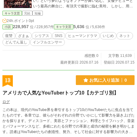
い」という夢のようなオファーが舞い込む。 女優デビューと
いう最高の舞台に、有頂天で撮影に臨む美玲。 しかし、用意
されたセットは「あの日」の教室そのもので… 撮影が進むに
キャラ文芸
完結
短編
つれ、小道具は当時の「証拠」にすり替わり、共演者は被害
24h.ポイント
0pt
者の最期の言葉を囁き始める。 何者かが、自分のすべてを知
228,957
5,636
位 / 228,957件
位 / 5,636件
小説
キャラ文芸
っている。 極限状態に追い詰められた美玲は、次第にカリス
マの仮面を脱ぎ捨て、醜い本性を露呈させていく。 その様子
復讐
ざまぁ
シリアス
SNS
ヒューマンドラマ
いじめ
ネット
が、すべて隠し撮りされ、全世界に生配信されているとも知
どんでん返し
インフルエンサー
らずに。 承認欲求の化身となった女が、最も欲した「世間か
らの注目」によって社会的に抹殺される。 虚飾の女王に用意
された、残酷で美しい「公開処刑」の結末とは────？
感想数 0
文字数 11,639
最終更新日 2026.07.16
登録日 2026.07.15
13
お気に入り追加
0
アメリカで人気なYouTuberトップ10【カテゴリ別】
ログ
この本は、現代のYouTube界を牽引するトップ10のYouTuberたちに焦点を当て
たものです。各章では、彼らがそれぞれの分野でいかにして影響力を築き上げた
かを探ります。ディスコード、美容とファッション、料理とライフハック、音楽
とパフォーマンスなど、多岐にわたる分野での革新と成功の秘密を解き明かしま
す。読者はYouTuberたちの創造性、努力、そして社会に対する影響力の大きさ