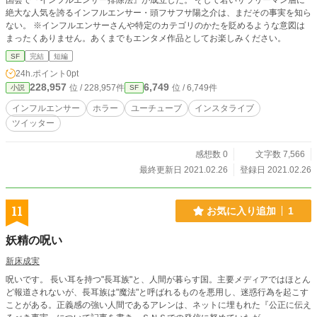
国会で『インフルエンサー排除法』が成立した。 そして若いサラリーマン層に
絶大な人気を誇るインフルエンサー・頭フサフサ陽之介は、まだその事実を知ら
ない。 ※インフルエンサーさんや特定のカテゴリのかたを貶めるような意図は
まったくありません。あくまでもエンタメ作品としてお楽しみください。
SF
完結
短編
24h.ポイント
0pt
228,957
6,749
位 / 228,957件
位 / 6,749件
小説
SF
インフルエンサー
ホラー
ユーチューブ
インスタライブ
ツイッター
感想数 0
文字数 7,566
最終更新日 2021.02.26
登録日 2021.02.26
11
お気に入り追加
1
妖精の呪い
新床成実
呪いです。 長い耳を持つ"長耳族"と、人間が暮らす国。主要メディアではほとん
ど報道されないが、長耳族は"魔法"と呼ばれるものを悪用し、迷惑行為を起こす
ことがある。正義感の強い人間であるアレンは、ネットに埋もれた『公正に伝え