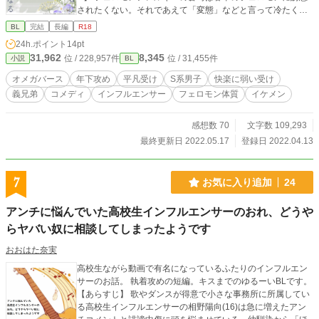
されたくない。それであえて「変態」などと言って冷たく接
してくるが、フェロモン体質で人に好かれるのに嫌気がさし
BL
完結
長編
R18
ていた蓉平は逆に「嫌われるのって気楽〜♡」と喜んでしま
24h.ポイント
14pt
う。しかも喜べば喜ぶほどフェロモンがダダ漏れにな
31,962
8,345
位 / 228,957件
位 / 31,455件
小説
BL
り……？ ・なぜか義弟と二人暮らしするはめに ・親の陰謀
（？） ・50代男性と付き合おうとしたら怒られました ※オメ
オメガバース
年下攻め
平凡受け
S系男子
快楽に弱い受け
ガバースですが、コメディですので気楽にどうぞ。 ※本編に
義兄弟
コメディ
インフルエンサー
フェロモン体質
イケメン
入らなかったいちゃラブ（？）番外編は全4話。 ※6/20 本作
がエブリスタの「正反対の二人のBL」コンテストにて佳作に
選んで頂けました！
感想数 70
文字数 109,293
最終更新日 2022.05.17
登録日 2022.04.13
7
お気に入り追加
24
アンチに悩んでいた高校生インフルエンサーのおれ、どうや
らヤバい奴に相談してしまったようです
おおはた奈実
高校生ながら動画で有名になっているふたりのインフルエン
サーのお話。 執着攻めの短編。キスまでのゆるーいBLです。
【あらすじ】 歌やダンスが得意で小さな事務所に所属してい
る高校生インフルエンサーの相野陽向(16)は急に増えたアン