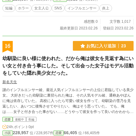
短編
ホラー
女主人公
SNS
インフルエンサー
炎上
感想数 0
文字数 1,017
最終更新日 2023.02.26
登録日 2023.02.26
16
お気に入り追加
23
幼馴染に良い様に使われた、だから俺は彼女を見返す為にい
い女と付き合う事にした。そして出会った女子はモデル活動
をしていた隠れ美少女だった。
新名天生
謎のインフルエンサー綾、最近人気インフルエンサーの上位に君臨している美少
女。 大好きだった幼馴染に裏切られた俺は、その人気モデル綾、通称あやぽん
に俺は依存していた。 高校に入ったら可愛い彼女を作って、幼馴染の雪乃を見
返したい、あいつに後悔させてやりたい。 俺はそう思っていた。 でも、俺
は……女子と付き合った事がない……どうやって彼女を作って良いのかわからな
い。 そもそも俺は、あやぽんが好きなんだ……。今はあやぽんしかいないん
恋愛
連載中
長編
だ。 そんなある日、クラスの席替えで一人の女子と席が隣になった。 「いたっ
24h.ポイント
0pt
けこんな奴？」 髪はぼさぼさ、分厚い眼鏡、いつも下を向いて本を読んでい
228,957
66,405
位 / 228,957件
位 / 66,405件
小説
恋愛
る。名前は確か、綾波明日奈。 某アニメキャラの様な名前の陰キャ女子……ま