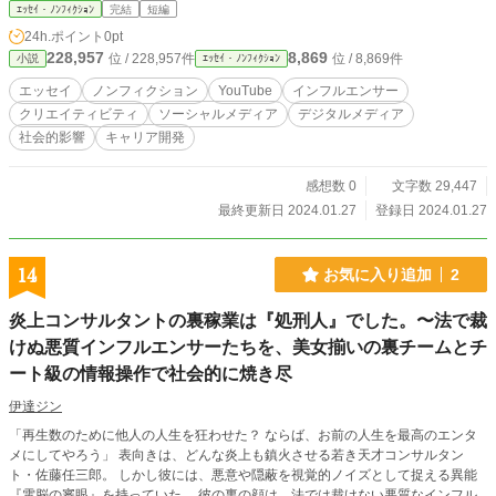
を深く理解することができるでしょう。それぞれの章では、彼らのキャリアの始
ｴｯｾｲ・ﾉﾝﾌｨｸｼｮﾝ
完結
短編
まりから現在に至るまでの旅路、障害と成功、社会やファンとの関係などが詳細
24h.ポイント
0pt
に描かれています。この本は、エンターテイメントとデジタルメディアに興味の
228,957
8,869
位 / 228,957件
位 / 8,869件
小説
ｴｯｾｲ・ﾉﾝﾌｨｸｼｮﾝ
ある人々にとって、貴重なインサイトを提供します。
エッセイ
ノンフィクション
YouTube
インフルエンサー
クリエイティビティ
ソーシャルメディア
デジタルメディア
社会的影響
キャリア開発
感想数 0
文字数 29,447
最終更新日 2024.01.27
登録日 2024.01.27
14
お気に入り追加
2
炎上コンサルタントの裏稼業は『処刑人』でした。〜法で裁
けぬ悪質インフルエンサーたちを、美女揃いの裏チームとチ
ート級の情報操作で社会的に焼き尽
伊達ジン
「再生数のために他人の人生を狂わせた？ ならば、お前の人生を最高のエンタ
メにしてやろう」 表向きは、どんな炎上も鎮火させる若き天才コンサルタン
ト・佐藤任三郎。 しかし彼には、悪意や隠蔽を視覚的ノイズとして捉える異能
『電脳の審眼』を持っていた。 彼の裏の顔は、法では裁けない悪質なインフル