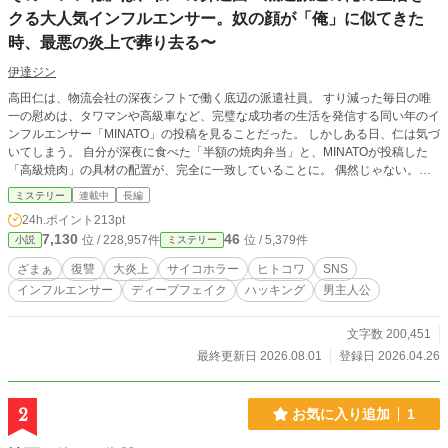
クる大人気インフルエンサー。奴の顔が「俺」に似てきた
時、最悪の炎上で葬り去る〜
伊達ジン
高田仁は、物流会社の深夜シフトで働く底辺の派遣社員。 すり減った毎日の唯
一の慰めは、タワマンや高級車など、完璧な成功者の生活を発信する同い年のイ
ンフルエンサー「MINATO」の投稿を見ることだった。 しかしある日、仁は気づ
いてしまう。 自分が深夜に食べた「半額の焼肉弁当」と、MINATOが投稿した
「高級焼肉」の具材の配置が、完全に一致していることに。 偶然じゃない。作
業着の汚れはヴィンテージシャツの柄に加工され、路地裏の風景はエモい絶景ス
ミステリー
連載中
長編
ポットとして、俺の惨めな生活が「成功者の日常」としてパクられていく。 や
24h.ポイント
213pt
がて、画面の中のMINATOの輪郭や無精髭が、気味が悪いほど「俺」に似てきて
7,130
46
位 / 228,957件
位 / 5,379件
小説
ミステリー
――。 「俺の人生が、乗っ取られる……？」 恐怖に怯える仁だったが、高度な
サイバー技術を持つ同僚の外国人美女や、SNSの裏側を知り尽くした情報屋た
ざまぁ
復讐
大炎上
サイコホラー
ヒトコワ
SNS
ちとの出会いをきっかけに、反撃を決意する。 底辺で培った執念とデータ処理
インフルエンサー
ディープフェイク
ハッキング
男主人公
能力を武器に、MINATOの「作られた虚像」を解体していく仁。 そして迎えた、
フォロワー15万人突破の顔出し生配信。 仁はMINATOの汚い現実と全ての嘘
を、15万人の前で容赦なく暴露する。 これは、俺の人生を盗んだ偽物を、極上
文字数 200,451
の大炎上で葬り去るまでの逆転劇。
最終更新日 2026.08.01
登録日 2026.04.26
2
お気に入り追加
1