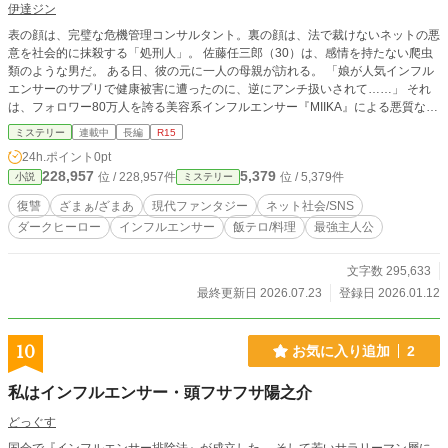
伊達ジン
表の顔は、完璧な危機管理コンサルタント。裏の顔は、法で裁けないネットの悪
意を社会的に抹殺する「処刑人」。 佐藤任三郎（30）は、感情を持たない爬虫
類のような男だ。 ある日、彼の元に一人の母親が訪れる。 「娘が人気インフル
エンサーのサプリで健康被害に遭ったのに、逆にアンチ扱いされて……」 それ
は、フォロワー80万人を誇る美容系インフルエンサー『MIIKA』による悪質な詐
欺だった。 佐藤は静かにグラスを傾け、呟く。 「残念ですが、彼女の人生はこ
ミステリー
連載中
長編
R15
こで『損切り』です」 現代社会の闇を鮮やかに切り裂く、痛快で冷酷なノワー
24h.ポイント
0pt
ル・サスペンス。
228,957
5,379
位 / 228,957件
位 / 5,379件
小説
ミステリー
復讐
ざまぁ/ざまあ
現代ファンタジー
ネット社会/SNS
ダークヒーロー
インフルエンサー
飯テロ/料理
最強主人公
文字数 295,633
最終更新日 2026.07.23
登録日 2026.01.12
10
お気に入り追加
2
私はインフルエンサー・頭フサフサ陽之介
どっぐす