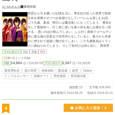
なつのさんち
書籍情報
前世から引き継いだ記憶を元に、男女比の狂った世界で娯楽
文化を発展させつつお金儲けもしてハーレムも楽しむお話。
二十九歳、童貞。明日には魔法使いになってしまう。 勇気を
出して風俗街へ、行く前に迷いを振り切る為にお酒を引っ掛
ける。 思いのほか飲んでしまい、ふら付く身体でゴールデン
街に渡る為の交差点で信号待ちをしていると、後ろから何者
かに押されて道路に飛び出てしまい、二十九歳童貞はトラッ
クに跳ねられてしまう。 そして気付けば赤ん坊に。 異世界
へ、具体的に表現すると元いた世界にそっくりな並行世界へ
ファンタジー
完結
長編
R15
と転生していたのだった。 ヴァーチャル配信者としてスカウ
24h.ポイント
63pt
トを受け、その後世界初の男性顔出し配信者・起業投資家と
14,864
2,567
位 / 228,957件
位 / 53,362件
小説
ファンタジー
して世界を動かして行く事となる元二十九歳童貞男のお話。
★★★ ★★★ ★★★ 本作はカクヨムに連載中の作品「Ｖ
異世界転生
並行世界
貞操逆転
配信者
経営
Vtuber
から始める男女比一対三万世界の配信者生活：オタク文化で
インフルエンサー
知識チート
男性無双
実況掲示板
並行世界を制覇する！」のアルファポリス版となっておりま
す。 現在加筆修正を進めており、今後展開が変わる可能性も
あるので、カクヨム版とアルファポリス版は別の世界線の
感想数 23
文字数 438,493
別々の話であると思って頂ければと思います。
最終更新日 2024.06.29
登録日 2024.05.31
4
お気に入り追加
2