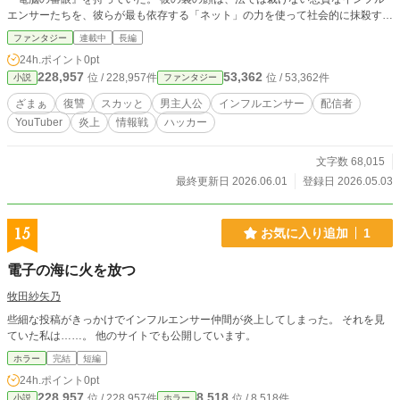
エンサーたちを、彼らが最も依存する「ネット」の力を使って社会的に抹殺する
『処刑人』。 相棒の天才ハッカー女子高生、冷徹な敏腕女弁護士、世界的モデ
ファンタジー
連載中
長編
ルの潜入工作員など、各分野のスペシャリストである美女たちを率い、佐藤は今
24h.ポイント
0pt
日もターゲットに罠を張る。 「もっと過激にやればバズりますよ」 コンサルタ
228,957
53,362
位 / 228,957件
位 / 53,362件
小説
ファンタジー
ントとしてターゲットを頂点まで持ち上げ、一番調子に乗ったその瞬間に――す
べての悪事を全世界に暴露し、フォロワーも、金も、地位も全て奪い去る！ 迷
ざまぁ
復讐
スカッと
男主人公
インフルエンサー
配信者
惑系YouTuber、パクリ絵師、詐欺商材屋、頂き女子。 現代の病巣「承認欲求」
YouTuber
炎上
情報戦
ハッカー
に塗れたモンスターたちを、圧倒的な情報収集力と極上の罠で地獄へ叩き落と
す、痛快・現代ダークヒーローサスペンス開幕！ ※フォロワー100万人の裏側、
全部晒します。～炎上コンサルタント・佐藤任三郎の処刑ログ～のリメイク版で
文字数 68,015
す。
最終更新日 2026.06.01
登録日 2026.05.03
15
お気に入り追加
1
電子の海に火を放つ
牧田紗矢乃
些細な投稿がきっかけでインフルエンサー仲間が炎上してしまった。 それを見
ていた私は……。 他のサイトでも公開しています。
ホラー
完結
短編
24h.ポイント
0pt
228,957
8,518
位 / 228,957件
位 / 8,518件
小説
ホラー