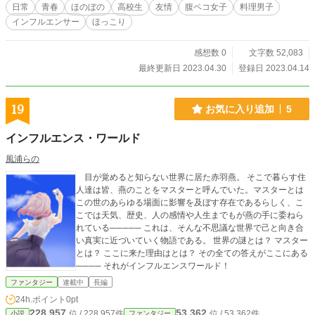
日常
青春
ほのぼの
高校生
友情
腹ペコ女子
料理男子
インフルエンサー
ほっこり
感想数 0
文字数 52,083
最終更新日 2023.04.30
登録日 2023.04.14
19
お気に入り追加
5
インフルエンス・ワールド
風浦らの
目が覚めると知らない世界に居た赤羽燕。 そこで暮らす住
人達は皆、燕のことをマスターと呼んでいた。マスターとは
この世のあらゆる場面に影響を及ぼす存在であるらしく、こ
こでは天気、歴史、人の感情や人生までもが燕の手に委ねら
れている───── これは、そんな不思議な世界で己と向き合
い真実に近づいていく物語である。 世界の謎とは？ マスター
とは？ ここに来た理由はとは？ その全ての答えがここにある
──── それがインフルエンスワールド！
ファンタジー
連載中
長編
24h.ポイント
0pt
228,957
53,362
位 / 228,957件
位 / 53,362件
小説
ファンタジー