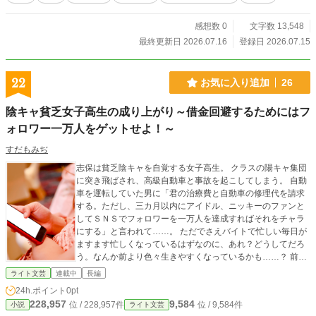
感想数 0
文字数 13,548
最終更新日 2026.07.16
登録日 2026.07.15
22
お気に入り追加
26
陰キャ貧乏女子高生の成り上がり～借金回避するためにはフ
ォロワー一万人をゲットせよ！～
すだもみぢ
志保は貧乏陰キャを自覚する女子高生。 クラスの陽キャ集団
に突き飛ばされ、高級自動車と事故を起こしてしまう。 自動
車を運転していた男に「君の治療費と自動車の修理代を請求
する。ただし、三カ月以内にアイドル、ニッキーのファンと
してＳＮＳでフォロワーを一万人を達成すればそれをチャラ
にする」と言われて……。 ただでさえバイトで忙しい毎日が
ますます忙しくなっているはずなのに、あれ？どうしてだろ
う。なんか前より色々生きやすくなっているかも……？ 前向
きな無自覚系主人公が、見えないところで助けられて成長し
ライト文芸
連載中
長編
ていくお話……かもしれない？
24h.ポイント
0pt
228,957
9,584
位 / 228,957件
位 / 9,584件
小説
ライト文芸