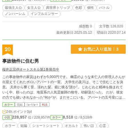
最強主人公
女主人公
異世界トリップ
色彩
個性
バトル
ノンハーレム
インフルエンサー
感想数 0
文字数 126,020
最終更新日 2025.05.12
登録日 2020.07.14
20
お気に入り追加
3
事故物件に住む男
桜井正宗@オートスキル第1巻発売中
この事故物件の家賃はわずか5,000円です。 幽霊のような未亡人の管理人さんが
出迎えてくれたボロいアパートの一室。 大学生の及川は、そこで住むことを決
意。 天井から響く音、濡れた髪、鏡に映る“誰か”。 じわじわと精神を蝕まれて
いく中、頼ったのは、地雷系の人気霊媒師の牧寺。幼馴染だった。 だが、彼女
の力でも祓いきれなかった“何か”が、まだそこにいる。 アパートの五号室には恐
ろしき真実が隠されていたのである。
ホラー
完結
ｼｮｰﾄｼｮｰﾄ
R15
24h.ポイント
0pt
228,957
8,518
位 / 228,957件
位 / 8,518件
小説
ホラー
ホラー
短編
ショートショート
オカルト
怖い話
心霊