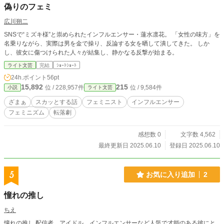
偽りのフェミ
広川朔二
SNSで“ミズキ様”と崇められたインフルエンサー・蓮水凛花。 「女性の味方」を
名乗りながら、実際は男を金で操り、反論する女を晒して潰してきた。 しか
し、彼女に傷つけられた人々が結集し、静かなる反撃が始まる。
ライト文芸
完結
ｼｮｰﾄｼｮｰﾄ
24h.ポイント
56pt
15,892
215
位 / 228,957件
位 / 9,584件
小説
ライト文芸
ざまぁ
スカッとする話
フェミニスト
インフルエンサー
フェミニズム
転落劇
感想数 0
文字数 4,562
最終更新日 2025.06.10
登録日 2025.06.10
5
お気に入り追加
2
憧れの推し
ちえ
憧れの推し 配信者、アイドル、インフルエンサーなど人気で才能のある彼にと