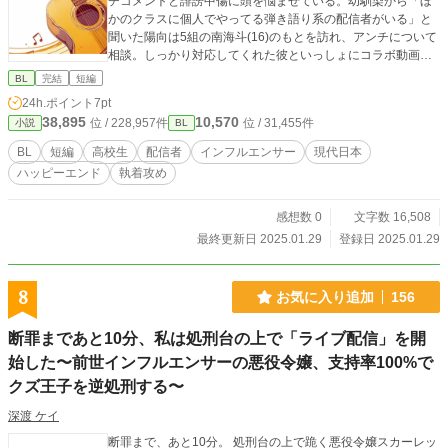
チコメントと誹謗中傷に頭を悩ませている。幼馴染から「ほ
かのクラスに個人でやってる弾き語り系の配信者がいる」と
聞いた陽向は5組の南海斗(16)のもとを訪れ、アンチについて
相談。しっかり対応してくれた彼といっしょにコラボ動画を
撮るなど、次第に仲良くなっていくふたりだが、ある日、陽
BL
完結
短編
向は屋上で海斗に関する衝撃の事実を知ってしまい――。
24h.ポイント
7pt
38,895
10,570
位 / 228,957件
位 / 31,455件
小説
BL
BL
短編
高校生
配信者
インフルエンサー
現代日本
ハッピーエンド
執着攻め
感想数 0
文字数 16,508
最終更新日 2025.01.29
登録日 2025.01.29
8
お気に入り追加
156
断罪まであと10分、私は処刑台の上で「ライブ配信」を開
始した〜前世インフルエンサーの悪役令嬢、支持率100%で
クズ王子を逆処刑する〜
深渡 ケイ
断罪まで、あと10分。 処刑台の上で跪く悪役令嬢スカーレッ