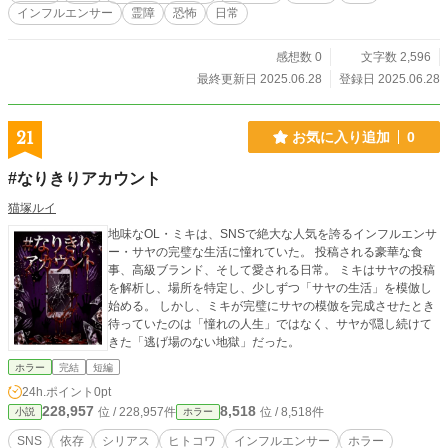
インフルエンサー
霊障
恐怖
日常
感想数 0
文字数 2,596
最終更新日 2025.06.28
登録日 2025.06.28
21
お気に入り追加
0
#なりきりアカウント
猫塚ルイ
地味なOL・ミキは、SNSで絶大な人気を誇るインフルエンサ
ー・サヤの完璧な生活に憧れていた。 投稿される豪華な食
事、高級ブランド、そして愛される日常。 ミキはサヤの投稿
を解析し、場所を特定し、少しずつ「サヤの生活」を模倣し
始める。 しかし、ミキが完璧にサヤの模倣を完成させたとき
待っていたのは「憧れの人生」ではなく、サヤが隠し続けて
きた「逃げ場のない地獄」だった。
ホラー
完結
短編
24h.ポイント
0pt
228,957
8,518
位 / 228,957件
位 / 8,518件
小説
ホラー
SNS
依存
シリアス
ヒトコワ
インフルエンサー
ホラー