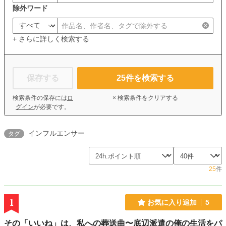
除外ワード
+ さらに詳しく検索する
保存する
25
件を検索する
検索条件の保存には
ロ
× 検索条件をクリアする
グイン
が必要です。
インフルエンサー
タグ
25
件
1
お気に入り追加
5
その「いいね」は、私への葬送曲〜底辺派遣の俺の生活をパ