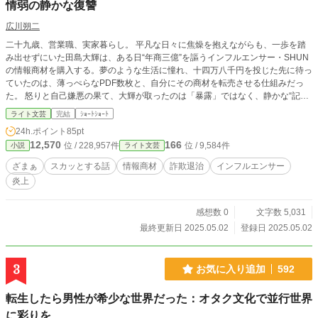
情弱の静かな復讐
広川朔二
二十九歳、営業職、実家暮らし。 平凡な日々に焦燥を抱えながらも、一歩を踏
み出せずにいた田島大輝は、ある日“年商三億”を謳うインフルエンサー・SHUN
の情報商材を購入する。夢のような生活に憧れ、十四万八千円を投じた先に待っ
ていたのは、薄っぺらなPDF数枚と、自分にその商材を転売させる仕組みだっ
た。 怒りと自己嫌悪の果て、大輝が取ったのは「暴露」ではなく、静かな“記
録”だった。 SNSアーカイブ、法人登記情報、違法発言の保存、そして匿名通
ライト文芸
完結
ｼｮｰﾄｼｮｰﾄ
報。 仕掛けた罠が炎上という名の火を呼び、やがてSHUNの虚飾は崩れ始め
24h.ポイント
85pt
る。
12,570
166
位 / 228,957件
位 / 9,584件
小説
ライト文芸
ざまぁ
スカッとする話
情報商材
詐欺退治
インフルエンサー
炎上
感想数 0
文字数 5,031
最終更新日 2025.05.02
登録日 2025.05.02
3
お気に入り追加
592
転生したら男性が希少な世界だった：オタク文化で並行世界
に彩りを