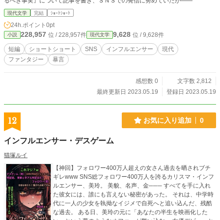
るべき事実』について記事を書き、ＳＮＳでの発信に努めていたが――
現代文学
完結
ｼｮｰﾄｼｮｰﾄ
24h.ポイント
0pt
228,957
9,628
位 / 228,957件
位 / 9,628件
小説
現代文学
短編
ショートショート
SNS
インフルエンサー
現代
ファンタジー
暴言
感想数 0
文字数 2,812
最終更新日 2023.05.19
登録日 2023.05.19
12
お気に入り追加
0
インフルエンサー・デスゲーム
猫塚ルイ
【神回】フォロワー400万人超えの女さん過去を晒されブチ
ギレwww SNS総フォロワー400万人を誇るカリスマ・インフ
ルエンサー、美玲。 美貌、名声、金─── すべてを手に入れ
た彼女には、誰にも言えない秘密があった。 それは、中学時
代に一人の少女を執拗なイジメで自死へと追い込んだ、残酷
な過去。 ある日、美玲の元に「あなたの半生を映画化した