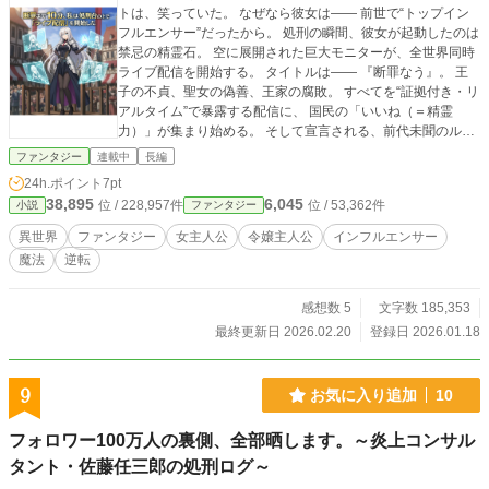
トは、笑っていた。 なぜなら彼女は―― 前世で“トップイン
フルエンサー”だったから。 処刑の瞬間、彼女が起動したのは
禁忌の精霊石。 空に展開された巨大モニターが、全世界同時
ライブ配信を開始する。 タイトルは―― 『断罪なう』。 王
子の不貞、聖女の偽善、王家の腐敗。 すべてを“証拠付き・リ
アルタイム”で暴露する配信に、 国民の「いいね（＝精霊
力）」が集まり始める。 そして宣言される、前代未聞のルー
ル。 支持率が上がるほど、処刑は不可能になる。 処刑台は舞
ファンタジー
連載中
長編
台へ。 断罪はエンタメへ。 悪役令嬢は、世界をひっくり返す
24h.ポイント
7pt
配信者となった。 これは、 処刑されるはずだった悪役令嬢
38,895
6,045
位 / 228,957件
位 / 53,362件
小説
ファンタジー
が、 “ライブ配信”で王子と王国を公開処刑する物語。 支持率
100％の先に待つのは、復讐か、革命か、 それとも――自由
異世界
ファンタジー
女主人公
令嬢主人公
インフルエンサー
か。
魔法
逆転
感想数 5
文字数 185,353
最終更新日 2026.02.20
登録日 2026.01.18
9
お気に入り追加
10
フォロワー100万人の裏側、全部晒します。～炎上コンサル
タント・佐藤任三郎の処刑ログ～