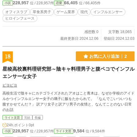
228,957
66,405
位 / 228,957件
位 / 66,405件
小説
恋愛
オフィスラブ
草食系男子
ゲーム業界
現代
インフルエンサー
ヒロインフェース
感想数 0
文字数 18,065
最終更新日 2024.12.06
登録日 2024.12.03
18
お気に入り追加
2
星稜高校裏料理研究部～陰キャ料理男子と腹ペコでインフル
エンサーな女子
ピヨピヨ
高校生活で陰キャにカテゴライズされたアオはこと青木は、なぜか学校のアイド
ルかつインフルエンサー女子の璃子に飯をたかられて。 「なんでこいついつも
腹すかせてんだ？」 訳アリ女子と訳アリ男子の友情と、なんてことのない日常
のお話
ライト文芸
完結
長編
24h.ポイント
0pt
228,957
9,584
位 / 228,957件
位 / 9,584件
小説
ライト文芸