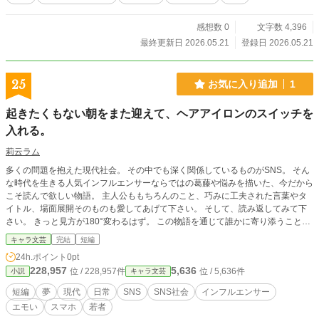
感想数 0
文字数 4,396
最終更新日 2026.05.21
登録日 2026.05.21
25
お気に入り追加
1
起きたくもない朝をまた迎えて、ヘアアイロンのスイッチを
入れる。
莉云ラム
多くの問題を抱えた現代社会。 その中でも深く関係しているものがSNS。 そん
な時代を生きる人気インフルエンサーならではの葛藤や悩みを描いた、今だから
こそ読んで欲しい物語。 主人公ももちろんのこと、巧みに工夫された言葉やタ
イトル、場面展開そのものも愛してあげて下さい。 そして、読み返してみて下
さい。 きっと見方が180°変わるはず。 この物語を通じて誰かに寄り添うことが
できますようにー。
キャラ文芸
完結
短編
24h.ポイント
0pt
228,957
5,636
位 / 228,957件
位 / 5,636件
小説
キャラ文芸
短編
夢
現代
日常
SNS
SNS社会
インフルエンサー
エモい
スマホ
若者