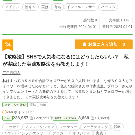
アイドル
陰キャ
実は
有名
インフルエンサー
ハーレム
感想数 0
文字数 1,147
最終更新日 2024.04.01
登録日 2024.04.01
24
お気に入り追加
0
【攻略法】SNSで人気者になるにはどうしたらいい？ 私
が実践した実践攻略法をお教えします！
三日月李衣
私はすべてのＳＮＳの合計フォロワーが６００人以上います。なぜ６００人もフ
ォロワーを増やせたのかというと、色んな絵師さんや作家先生、ブロガーさんや
インフルエンサーさんの発信のマネをして、閲覧数と良いねとフォロワーが増え
てきました。 その実践攻略法をお教えします！
ｴｯｾｲ・ﾉﾝﾌｨｸｼｮﾝ
完結
短編
24h.ポイント
0pt
228,957
8,869
位 / 228,957件
位 / 8,869件
小説
ｴｯｾｲ・ﾉﾝﾌｨｸｼｮﾝ
エッセイ
ノンフィクション
マーケター
マーケティング
戦略
SNS
インフルエンサー
ブロガー
オリジナル
実践