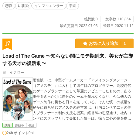
た濃ゆい奴が隣に来たな……こいつじゃあ雪乃をギャフンっていわせられない
恋愛
幼馴染
インフルエンサー
学園
ぜ！ そもそも俺の大好きな綾、あやポンの一文字が入ってるなんて、失礼な奴
だ！ と第一印象は最悪だった。 しかし、おれはある日気が付いた……隣に座
感想数 0
文字数 110,864
っている綾波の瞳の横にある小さな痣に……。 なんかあやポンが言っていた。
子供の頃は痣が大きくそれを見られるのが嫌で、今でも物凄い人見知りなんだ
最終更新日 2022.07.03
登録日 2020.11.12
と……。 そして……その痣が、綾波の痣の形が……あやぽんにそっくりなの
に、俺は気付いてしまう。 綾波はあやぽんなのか？ そして俺は雪乃にイチャ
イチャを見せ付ける事が出来るのだろうか？ なろう、カクヨムにも投稿
17
お気に入り追加
1
Load of The Game 〜知らない間にモテ期到来、美女が主導
する天才の復活劇〜
ヨーイチロ―
雨宮慎一は、中堅ゲームメーカー『アメイジングステージ
（アメステ）』に入社して四年目のプログラマー。高校時代
にゲームプランナーとして華麗にデビューしたものの、ある
事件をきっかけに自分のゲームを創れなくなり、今は他人の
ゲーム制作に携わる日々を送っている。そんな慎一の復活を
秘かに待ち望むアメステの経営陣は、社内コンペで二人の美
人プランナーの制作支援を提案。経営陣の思惑通り、社内コ
ンペにスタッフとして参加した慎一は、徐々に心の傷を癒や
し、再起に向かって歩み始める。
恋愛
連載中
長編
24h.ポイント
0pt