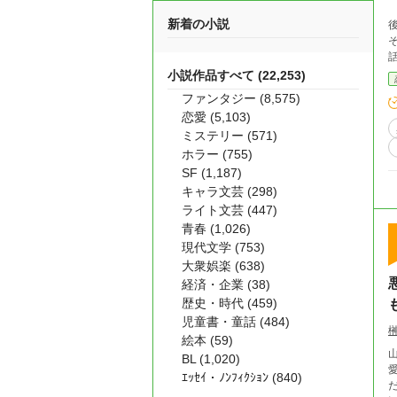
私
新着の小説
後妻
そ
小説作品すべて (22,253)
ファンタジー (8,575)
恋愛 (5,103)
ミステリー (571)
ホラー (755)
SF (1,187)
キャラ文芸 (298)
ライト文芸 (447)
青春 (1,026)
現代文学 (753)
大衆娯楽 (638)
経済・企業 (38)
歴史・時代 (459)
児童書・童話 (484)
絵本 (59)
山
BL (1,020)
愛
ｴｯｾｲ・ﾉﾝﾌｨｸｼｮﾝ (840)
だ