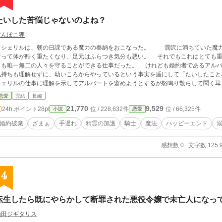
たいした苦悩じゃないのよね？
ぽんぽこ狸
シェリルは、朝の日課である魔力の奉納をおこなった。 潤沢に満ちていた魔力
って体が酷く重たくなり、足元はふらつき気分も悪い。 それでもこれはとても重要な役目であり、体にどれだけ負担がかかろう
唯一無二の人々を守ることができる仕事だった。 けれども婚約者であるアルバートは、体が自由に動かない苦痛もシェリルの
気持ちも理解せずに、幼いころからやっているという事実を盾にして「たいしたことない癖に、
シェリルの仕事に理解を示してアルバートを窘めようとするが怒鳴り散らして聞く耳
彼の真意に気がついたのだった。
恋愛
完結
長編
21,770
9,529
24h.ポイント
28pt
位 / 228,632件
位 / 66,325件
小説
恋愛
婚約破棄
ざまぁ
手遅れ
精霊の加護
騎士
魔法
ハッピーエンド
感想数 0
文字数 125,
4
転生したら既にやらかして断罪された悪役令嬢で未亡人になっ
山田ジギタリス