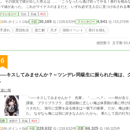
 その状況で彼が出した答えは…… 「こうなったら逃げ切ってやる！善行を積みながら！！」 このゲーム世界には、善悪を測るカ
マ値があった。 これがマイナスのままだと、いずれ必ず主人公に見つけ出される事になってしまう。 だか
ながら逃亡する。 自らの罪と、勇者の断罪から逃げ切る為に。
ファンタジー
完結
長編
R15
30,169
4,641
24h.ポイント
14pt
位 / 228,632件
位 / 53,270件
小説
ファンタジー
手遅れ
悪役転生
逃亡劇
天才
強制イベント
善行を積む
感想数 0
文字数 93,
6
――キスしてみませんか？～ツンデレ同級生に振られた俺は、
～
夜道に桜
「――キスしてみませんか？ 先輩」 「……へ？」 ――秋が去り、冬が訪れようとするそんな時期のとある日の放
課後。 ブラリブラブラ、恋愛経験に乏しい俺は体育館の裏に呼び
りされた。 強引に交際を迫る彼女は一個下の後輩。 だが、俺は彼女の気持ちをすぐに受け取ることが出来なかっ
た。 なぜなら俺には別に好きな人がいたから。 果
恋愛
連載中
長編
R15
228,632
66,325
24h.ポイント
0pt
位 / 228,632件
位 / 66,325件
小説
恋愛