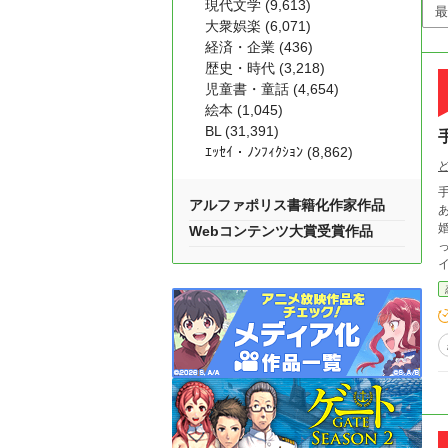
現代文学 (9,613)
大衆娯楽 (6,071)
経済・企業 (436)
歴史・時代 (3,218)
児童書・童話 (4,654)
絵本 (1,045)
BL (31,391)
ｴｯｾｲ・ﾉﾝﾌｨｸｼｮﾝ (8,862)
アルファポリス書籍化作家作品
ある。
婚約者の王子
Webコンテンツ大賞受賞作品
った
イドの話 花冠を脱いだ日