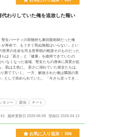
肩代わりしていた俺を追放した報い
俺
トが寿命で、もうすぐ死ぬ無能はいらない」とい
彼らは「若さ」と「健康」を維持できていたの
ち、肌は土色に。 若さに溺れていた彼女たちは、
解放された俺は隣国の美
られていた。 「今さら戻ってき
に破滅していく物語。
ンタジー
最強
チート
741
最終更新日 2026.06.09
登録日 2026.04.13
お気に入り追加
356