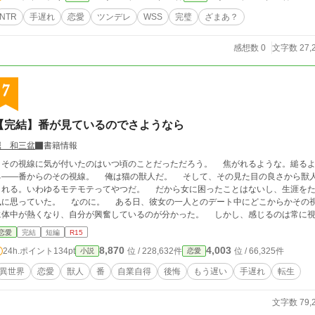
NTR
手遅れ
恋愛
ツンデレ
WSS
完璧
ざまあ？
感想数 0
文字数 27,
7
【完結】番が見ているのでさようなら
堀 和三盆
書籍情報
の視線に気が付いたのはいつ頃のことだっただろう。 焦がれるような。縋るような。睨みつけるような。 どこかから注がれ
からのその視線。 俺は猫の獣人だ。 そして、その見た目の良さから獣人だけでなく人間からだってしょっちゅう告白を
される。いわゆるモテモテってやつだ。 だから女に困ったことはないし、生涯をた
いた。 なのに。 ある日、彼女の一人とのデート中にどこからかその視線を向けられた。正直、信じられなかった。急
体中が熱くなり、自分が興奮しているのが分かった。 しかし、感じるのは常に視線のみ。 コチラを見るだけで
い番を無視し、俺は彼女達との逢瀬を楽しんだ――というよりは見せつけた。 ……そうすることで番からの視線に変化が起きる
恋愛
完結
短編
R15
から。
8,870
4,003
24h.ポイント
134pt
位 / 228,632件
位 / 66,325件
小説
恋愛
異世界
恋愛
獣人
番
自業自得
後悔
もう遅い
手遅れ
転生
文字数 79,