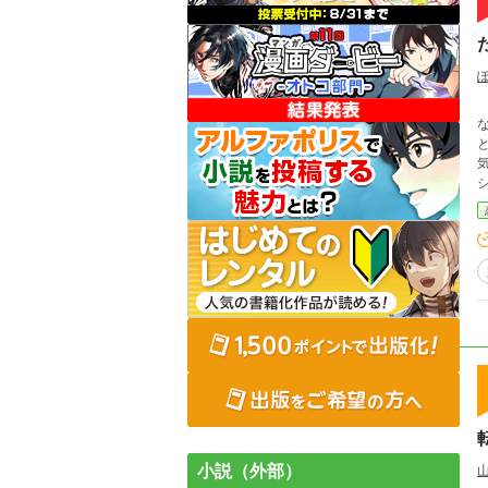
な
とも
小説（外部）