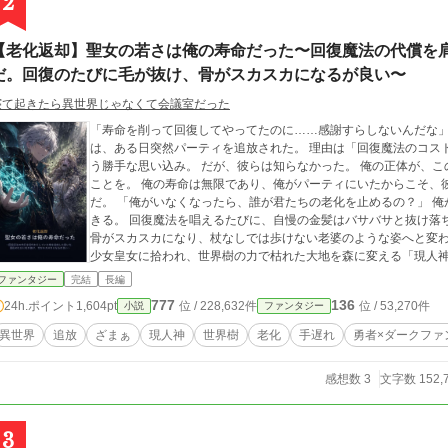
2
【老化返却】聖女の若さは俺の寿命だった〜回復魔法の代償を
だ。回復のたびに毛が抜け、骨がスカスカになるが良い〜
寝て起きたら異世界じゃなくて会議室だった
「寿命を削って回復してやってたのに……感謝すらしないんだな」 聖女パーティの荷物持ち兼回復術師だった
は、ある日突然パーティを追放された。 理由は「回復魔法のコス
う勝手な思い込み。 だが、彼らは知らなかった。 俺の正体が、この世界の生命を司る世界樹の根源そのものだった
ことを。 俺の寿命は無限であり、俺がパーティにいたからこそ、
だ。 「俺がいなくなったら、誰が君たちの老化を止めるの？」 俺がいなくなった途端、聖女たちの身体に異変が起
きる。 回復魔法を唱えるたびに、自慢の金髪はバサバサと抜け落
骨がスカスカになり、杖なしでは歩けない老婆のような姿へと変わり果てていく。 一方、
少女皇女に拾われ、世界樹の力で枯れた大地を森に変える「現人神」として崇め
て？ ……悪いけど、そのハゲ散らかした老婆、誰だっけ？」 すべてを失ってから「俺」の価値に気づいても、もう
ファンタジー
完結
長編
遅い。 これは、恩を仇で返した連中が、自らの美容と健康を代償
777
136
24h.ポイント
1,604pt
位 / 228,632件
位 / 53,270件
小説
ファンタジー
異世界
追放
ざまぁ
現人神
世界樹
老化
手遅れ
勇者×ダークファ
感想数 3
文字数 152,
3