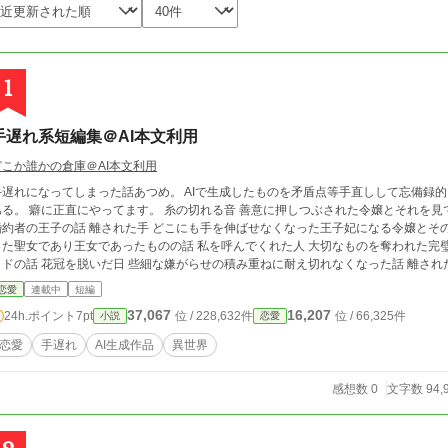
1
手遅れ系短編集＠AI本文利用
どこか誰かの倉庫＠AI本文利用
手遅れになってしまった話あつめ。 AIで生成したものを矛盾点等手直しして忘備録
 癖に正直にやってます。 糸の切れる音 善意に押しつぶされた令嬢とそれを見ていたランドリーメイド、押しつぶされた少女の
の話 離された手 どこにも手を伸ばせなくなった王子妃になる令嬢とその乳姉妹の侍女の話 亡霊は見ている 疲れてしま
聖女であり王女であったものの話 私を呼んでくれた人 大切なものを奪われた完璧令嬢とお節介で失った婚約者と強いキッチンメ
 些細な嫌がらせの積み重ねに耐え切れなくなった話 離された手のこと(離された手のIF話) 離された手に一つ
悪意があった場合の話
恋愛
連載中
短編
37,067
16,207
24h.ポイント
7pt
位 / 228,632件
位 / 66,325件
小説
恋愛
恋愛
手遅れ
AI生成作品
異世界
感想数 0
文字数 94,