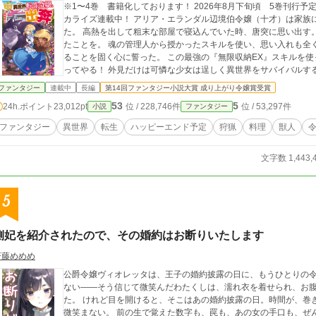
※1〜4巻 書籍化しております！ 2026年8月下旬頃 5巻刊行予定。 文庫本2巻 2026年8月7日頃刊行予定。 コミ
カライズ連載中！ アリア・エランダル辺境伯令嬢（十才）は家族に疎まれ、使用人以下の暮らしに追いやられてい
た。 高熱を出して粗末な部屋で寝込んでいた時、唐突に思い出す。
たことを。 魂の管理人から授かったスキルを使い、思い入れも全くない、むしろ憎しみしか覚えない実家を出奔す
ることを固く心に誓った。 この最強の『無限収納EX』スキルを使って、元々は私のものだった財産を根こそぎ奪
ってやる！ 外見だけは可憐な少女は逞しく異世界をサバイバルす
ファンタジー
連載中
長編
第14回ファンタジー小説大賞 成り上がり令嬢賞受賞
53
5
24h.ポイント
23,012pt
位 / 228,746件
位 / 53,297件
小説
ファンタジー
ファンタジー
異世界
転生
ハッピーエンド予定
狩猟
料理
獣人
文字数 1,443,
5
側妃を紹介されたので、その婚約はお断りいたします
斉藤めめめ
公爵令嬢ヴィオレッタは、王子の婚約披露の日に、もうひとりの令
ない――そう信じて微笑んだわたくしは、濡れ衣を着せられ、お
た。 けれど目を開けると、そこはあの婚約披露の日。時間が、巻
微笑まない。 前の生で覚えた数字も、罠も、あの女の手口も、ぜ