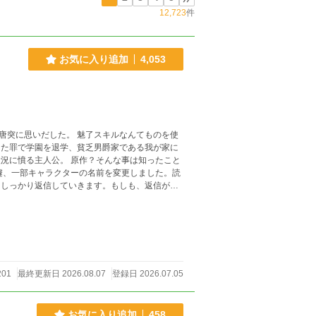
12,723
件
お気に入り追加
4,053
唐突に思いだした。 魅了スキルなんてものを使
えた罪で学園を退学、貧乏男爵家である我が家に
況に憤る主人公。 原作？そんな事は知ったこと
しっかり返信していきます。もしも、返信がな
201
最終更新日 2026.08.07
登録日 2026.07.05
お気に入り追加
458