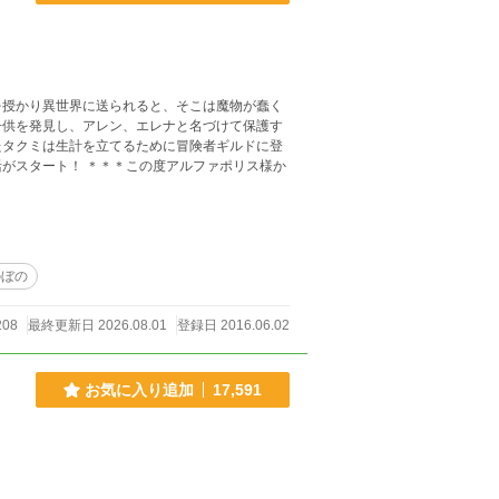
を授かり異世界に送られると、そこは魔物が蠢く
子供を発見し、アレン、エレナと名づけて保護す
たタクミは生計を立てるために冒険者ギルドに登
度アルファポリス様か
のぼの
208
最終更新日 2026.08.01
登録日 2016.06.02
お気に入り追加
17,591