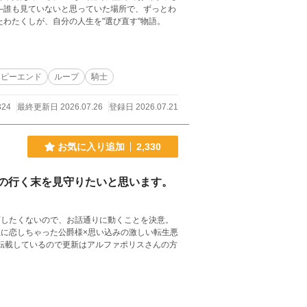
―誰も見ていないと思っていた場所で、ずっとわ
わたくしが、自分の人生を"選び直す"物語。
ッピーエンド
ループ
騎士
324
最終更新日 2026.07.26
登録日 2026.07.21
お気に入り追加
2,330
の行く末を見守りたいと思います。
変したくないので、お話通りに動くことを決意。
息に恋しちゃった公爵様×思い込みの激しい転生悪