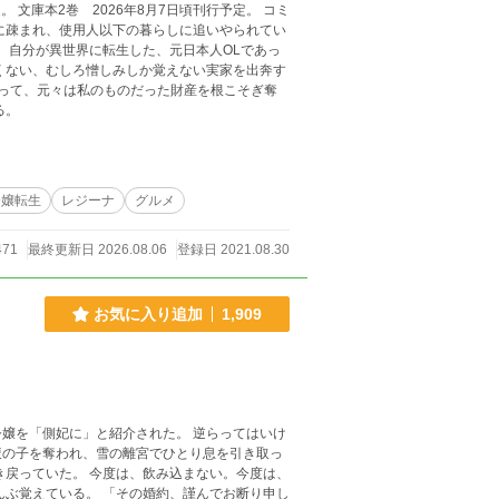
 自分が異世界に転生した、元日本人OLであっ
る。
令嬢転生
レジーナ
グルメ
471
最終更新日 2026.08.06
登録日 2021.08.30
お気に入り追加
1,909
嬢を「側妃に」と紹介された。 逆らってはいけ
腹の子を奪われ、雪の離宮でひとり息を引き取っ
き戻っていた。 今度は、飲み込まない。今度は、
んぶ覚えている。 「その婚約、謹んでお断り申し