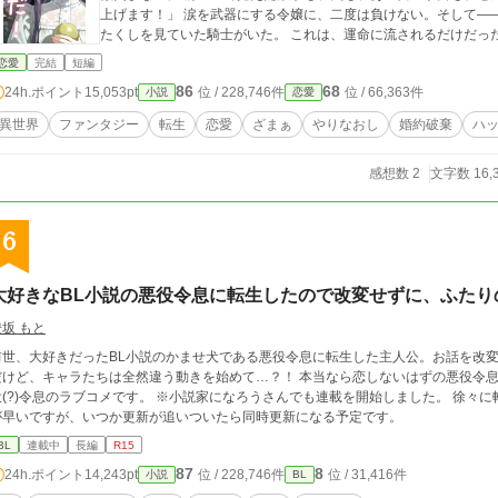
上げます！」 涙を武器にする令嬢に、二度は負けない。そして―
たくしを見ていた騎士がいた。 これは、運命に流されるだけだった
恋愛
完結
短編
86
68
24h.ポイント
15,053pt
位 / 228,746件
位 / 66,363件
小説
恋愛
異世界
ファンタジー
転生
恋愛
ざまぁ
やりなおし
婚約破棄
ハ
感想数 2
文字数 16,
6
大好きなBL小説の悪役令息に転生したので改変せずに、ふたり
燈坂 もと
前世、大好きだったBL小説のかませ犬である悪役令息に転生した主人公。お話を改
だけど、キャラたちは全然違う動きを始めて…？！ 本当なら恋しないはずの悪役令
令息のラブコメです。 ※小説家になろうさんでも連載を開始しました。 徐々に転載しているので更新はアルファポリスさんの方
が早いですが、いつか更新が追いついたら同時更新になる予定です。
BL
連載中
長編
R15
87
8
24h.ポイント
14,243pt
位 / 228,746件
位 / 31,416件
小説
BL