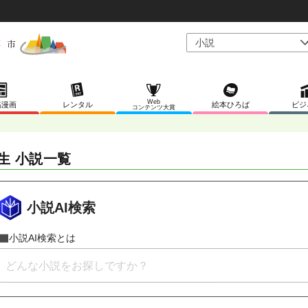
Web
稿漫画
レンタル
絵本ひろば
ビジ
コンテンツ大賞
生 小説一覧
小説AI検索
小説AI検索とは