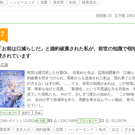
BL
ハッピーエンド
溺愛
異世界
転生
執着攻め
感想数 25
文字数 108,
7
「お前は口減らしだ」と婚約破棄された私が、前世の知識で領
愛されています
秦江湖
前世は過労死した社畜OL。 目覚めた先は、辺境伯爵家の「口減ら
約破棄を突きつけられ、実家からも追放された私は、荒れ果てた領
の力もないはずの私。 ……でも、前世の知識があれば、この領地
革、簡単な会計と流通。 「最適化」という不思議な力も目覚め、
見ていた領民たち。 やがて、少しずつ変わり始めた。 「この領地
が、 自分の手で居場所を作り、周囲を巻き込んでいく物語。 努力
えていく。
ファンタジー
連載中
長編
93
11
24h.ポイント
13,052pt
位 / 228,746件
位 / 53,297件
小説
ファンタジー
異世界
女主人公
婚約破棄
恋愛
ハッピーエンド
転生
自立
ざま