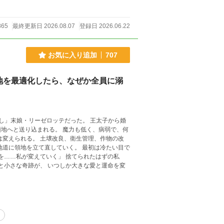
865
最終更新日 2026.08.07
登録日 2026.06.22
お気に入り追加
707
地を最適化したら、なぜか全員に溺
し」末娘・リーゼロッテだった。 王太子から婚
地へと送り込まれる。 魔力も低く、病弱で、何
は変えられる。 土壌改良、衛生管理、作物の改
地道に領地を立て直していく。 最初は冷たい目で
を……私が変えていく」 捨てられたはずの私
と小さな奇跡が、 いつしか大きな愛と運命を変
あ