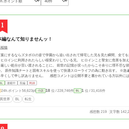
1
本編なんて知りませんッ！
夜桜猫
言葉にするならズタボロの姿で学園から追い出されて帰宅した兄を見た瞬間、全てを
うヒロインに利用されたらしい様変わりしている兄。 ヒロインこと聖女に危害を加
も厳しい処分が言い渡されることに。 前世の記憶が戻ったからこそ余りに理不尽な状
。 原作知識チートと固有スキルを使って快適スローライフの為に動き出す。 ※急遽、一部キャラクターの名前を変更しました。読
み辛くして申し訳ありません。 感想コメントは公開不要と書かれている方以外には
い場合はお知らせ下さい！とても励みになります！
BL
連載中
長編
R18
18
1
24h.ポイント
56,623pt
位 / 228,746件
位 / 31,416件
小説
BL
異世界
BL
転生
感想数 219
文字数 142,