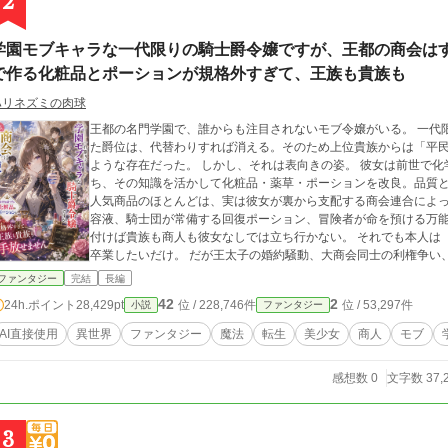
2
学園モブキャラな一代限りの騎士爵令嬢ですが、王都の商会は
で作る化粧品とポーションが規格外すぎて、王族も貴族も
ハリネズミの肉球
王都の名門学園で、誰からも注目されないモブ令嬢がいる。 一代限りの騎士爵家――武功への褒賞として与えられ
た爵位は、代替わりすれば消える。そのため上位貴族からは「平
ような存在だった。 しかし、それは表向きの姿。 彼女は前世で化学メーカーの商品開発部に勤めていた記憶を持
ち、その知識を活かして化粧品・薬草・ポーションを改良。品質
人気商品のほとんどは、実は彼女が裏から支配する商会連合によって生み出されてい
容液、騎士団が常備する回復ポーション、冒険者が命を預ける万
付けば貴族も商人も彼女なしでは立ち行かない。 それでも本人は「商売は裏方が一番」と学園では目立たず静かに
卒業したいだけ。 だが王太子の婚約騒動、大商会同士の利権争い、王国経済を揺るがす流通危機が重なったこと
で、隠し続けてきた"王都最大の黒幕"としての正体が少しずつ明らかになっていく。 
ファンタジー
完結
長編
く"商売"で王国を救う、一人のモブ令嬢の痛快経営ファンタジーである。 ※本作品は、人工知能の生成
42
2
24h.ポイント
28,429pt
位 / 228,746件
位 / 53,297件
小説
ファンタジー
力をお借りしつつも、最終的な仕上げにあたっては著者自身の手
AI直接使用
異世界
ファンタジー
魔法
転生
美少女
商人
モブ
感想数 0
文字数 37,
3