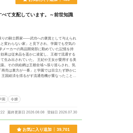
すべて支配しています。～前世知識
民と変わらない家」と見下され、学園でも空気の
と効果は従来品を遥かに凌駕し、王都で流通する
た。 王妃や王女が愛用する美
能薬。その供給網は王都全域へ張り巡らされ、気
これは、剣でも魔法でもな
する文章の
により丁寧な加筆・修正を施した作品です。
学園
令嬢
222
最終更新日 2026.08.08
登録日 2026.07.30
お気に入り追加
39,701