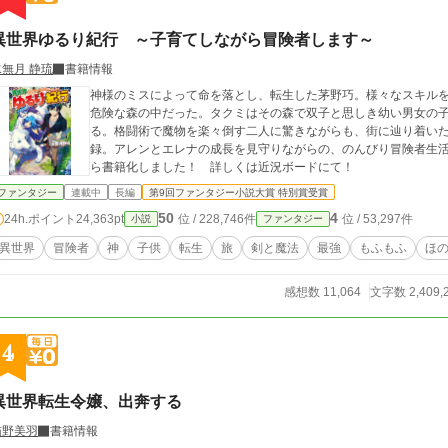
異世界ゆるり紀行 ～子育てしながら冒険者します～
水無月 静琉
書籍情報
神様のミスによって命を落とし、転生した茅野巧。様々なスキル
危険な森の中だった。タクミはその森で双子と思しき幼い男女の
る。格闘術で魔物を楽々倒す二人に驚きながらも、街に辿り着い
録。アレンとエレナの成長を見守りながらの、のんびり冒険者生活がスタート！ ＊＊＊この
ら書籍化しました！ 詳しくは近況ボードにて！
ファンタジー
連載中
長編
第9回ファンタジー小説大賞 特別賞受賞
50
4
24h.ポイント
24,363pt
位 / 228,746件
位 / 53,297件
小説
ファンタジー
異世界
冒険者
神
子供
転生
旅
剣と魔法
最強
もふもふ
ほ
感想数 11,064
文字数 2,409,
4
異世界転生令嬢、出奔する
猫野美羽
書籍情報