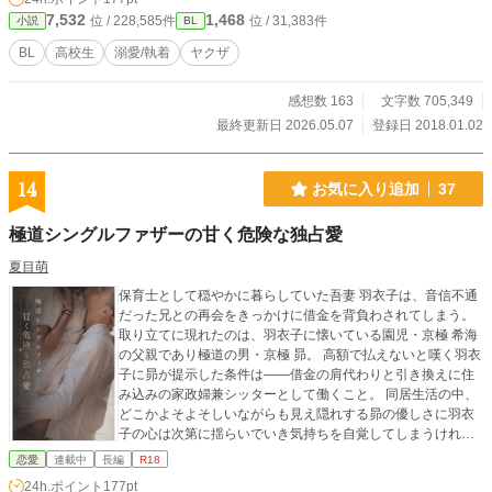
サブタイトル横の※マークはRシーンとなりますので、ご注
7,532
1,468
位 / 228,585件
位 / 31,383件
小説
BL
意ください。 また主人公が無垢で実年齢より幼い感じなの
と、序盤は無理矢理の表現ありますので、苦手な方は読まな
BL
高校生
溺愛/執着
ヤクザ
いでください。 ★素敵なイラストは《日々千歳 様》 ■【コメ
ントについて】 いつも優しいコメントやキャラへの愛あるた
感想数 163
文字数 705,349
くさんのコメントありがとうございます(*´∀｀) 諸事情により
(2020/6/10以降)返信できませんので、申し訳ありませんがご
最終更新日 2026.05.07
登録日 2018.01.02
了承下さいませ。 ■フィクションです。現実の個人、団体な
ど無関係です。また犯罪を推奨するものではありません。 ■
ご都合主義の創作物です。実際とは色々と異なります。あり
14
お気に入り追加
37
得ないこともBLファンタジーとして全て受け流してくださ
い。 ■誤字脱字すみません。アルファポリスの使用上、ペー
極道シングルファザーの甘く危険な独占愛
ジ数が多い分スクロールしてページに辿り着くのがとても大
変なので、なかなか書き直し出来ません。 申し訳ありません
夏目萌
がスルー、脳内変換してお読みくださいませ。 ★自分に合わ
保育士として穏やかに暮らしていた吾妻 羽衣子は、音信不通
ない時はそっとページを閉じてください。 ※将来的にこのサ
だった兄との再会をきっかけに借金を背負わされてしまう。
イトでの更新をやめる可能性もありますので、ご了承くださ
取り立てに現れたのは、羽衣子に懐いている園児・京極 希海
いませ。 ★2019.9.10…他サイトになりますがアクセスラン
の父親であり極道の男・京極 昴。 高額で払えないと嘆く羽衣
キング初の同時１位になりました！ また複数のサイトにて１
子に昴が提示した条件は――借金の肩代わりと引き換えに住
位を定期的に頂いております。 いつも読んで頂き、本当にあ
み込みの家政婦兼シッターとして働くこと。 同居生活の中、
りがとうございます<(_ _*)> ■BOOTH■ 闇の覇王と～番外編D
どこかよそよそしいながらも見え隠れする昴の優しさに羽衣
L販売中。随時追加予定。 https://mitsukipuyu.booth.pm/
子の心は次第に揺らいでいき気持ちを自覚してしまうけれ
ど、その気持ちはなかなか伝えられない。 ただ、シングルフ
恋愛
連載中
長編
R18
ァザーの彼にはある秘密があって…… 訳あり極道シングルフ
24h.ポイント
177pt