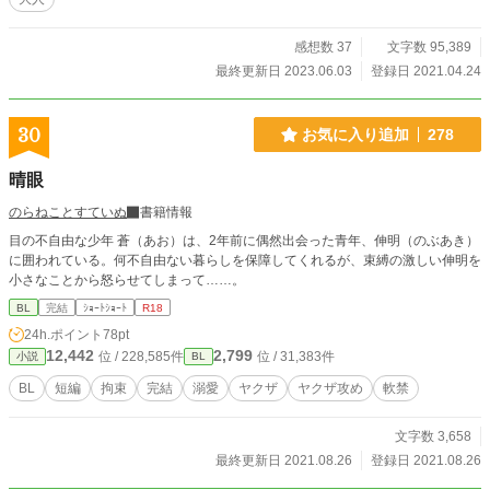
感想数 37
文字数 95,389
最終更新日 2023.06.03
登録日 2021.04.24
30
お気に入り追加
278
晴眼
のらねことすていぬ
書籍情報
目の不自由な少年 蒼（あお）は、2年前に偶然出会った青年、伸明（のぶあき）
に囲われている。何不自由ない暮らしを保障してくれるが、束縛の激しい伸明を
小さなことから怒らせてしまって……。
BL
完結
ｼｮｰﾄｼｮｰﾄ
R18
24h.ポイント
78pt
12,442
2,799
位 / 228,585件
位 / 31,383件
小説
BL
BL
短編
拘束
完結
溺愛
ヤクザ
ヤクザ攻め
軟禁
文字数 3,658
最終更新日 2021.08.26
登録日 2021.08.26