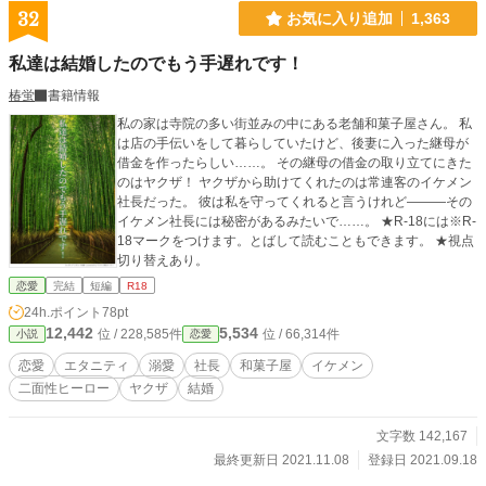
32
お気に入り追加
1,363
私達は結婚したのでもう手遅れです！
椿蛍
書籍情報
私の家は寺院の多い街並みの中にある老舗和菓子屋さん。 私
は店の手伝いをして暮らしていたけど、後妻に入った継母が
借金を作ったらしい……。 その継母の借金の取り立てにきた
のはヤクザ！ ヤクザから助けてくれたのは常連客のイケメン
社長だった。 彼は私を守ってくれると言うけれど―――その
イケメン社長には秘密があるみたいで……。 ★R-18には※R-
18マークをつけます。とばして読むこともできます。 ★視点
切り替えあり。
恋愛
完結
短編
R18
24h.ポイント
78pt
12,442
5,534
位 / 228,585件
位 / 66,314件
小説
恋愛
恋愛
エタニティ
溺愛
社長
和菓子屋
イケメン
二面性ヒーロー
ヤクザ
結婚
文字数 142,167
最終更新日 2021.11.08
登録日 2021.09.18