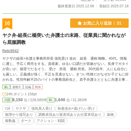
最終更新日 2025.12.06
登録日 2025.07.18
16
お気に入り追加
31
ヤク弁-組長に楯突いた弁護士の末路、従業員に聞かれなが
ら屈服調教
Relic9542
ヤクザの組長×弁護士事務所所長 強気受け 攻め 組長 通称:蜘蛛。40代。情報
に通じ、手広く商売をする。資産家。ゆるい口調だが容赦がない。長身でガタイ
が良いが、猫背でだるそう。 受け 所長 通称:所長。30代前半。人にも自分に
も厳しい。正義感が強く、不正を見逃せない。きつい性格だがなぜか子どもに好
かれる。性別年齢不詳のバイトの事務員鈴虫と、若手弁護士とともに弁護士事務
所を経営。黒髪でいつもスーツを着用。鋭い目に隈があり、童顔。整った顔。
BL
連載中
短編
R18
他 事務員 通称：鈴虫 性別年齢不詳の事務員。年齢は１８歳だが子どものよ
24h.ポイント
156pt
うな見た目で、非常にかわいらしい。所長になついている。 若手弁護士 通
8,150
1,640
位 / 228,585件
位 / 31,383件
小説
BL
称：信 弁護士になりたての新人。見た目は色素の薄い美形だが、関西弁で話
し、やくざ相手にメンチを切る。所長を慕っている。 やくざの構成員 通称：
r18
ヤクザ
強気美人受け
執着攻め×逃げたい受け
若 周りから若と呼ばれる。若頭。信を気に入る。
無理やり描写あり
調教表現あり躾表現ありお仕置表現あり
薬物
複数姦
ダーク
アクション・戦闘