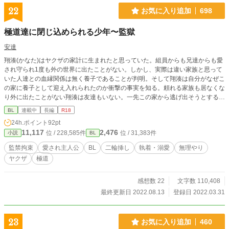
22
お気に入り追加
698
極道達に閉じ込められる少年〜監獄
安達
翔湊(かなた)はヤクザの家計に生まれたと思っていた。組員からも兄達からも愛
され守られ1度も外の世界に出たことがない。しかし、実際は違い家族と思って
いた人達との血縁関係は無く養子であることが判明。そして翔湊は自分がなぜこ
の家に養子として迎え入れられたのか衝撃の事実を知る。頼れる家族も居なくな
り外に出たことがない翔湊は友達もいない。一先この家から逃げ出そうとする。
だが行く手を阻む俵積田会の極道達によってーーー？ 最後はハッピーエンドで
BL
連載中
長編
R18
す。
24h.ポイント
92pt
11,117
2,476
位 / 228,585件
位 / 31,383件
小説
BL
監禁拘束
愛され主人公
BL
二輪挿し
執着・溺愛
無理やり
ヤクザ
極道
感想数 22
文字数 110,408
最終更新日 2022.08.13
登録日 2022.03.31
23
お気に入り追加
460