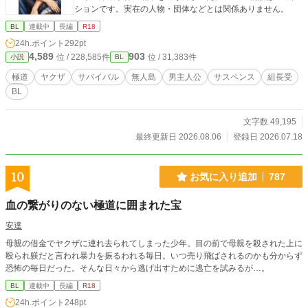
ションです。実在の人物・団体などとは関係ありません。
BL
連載中
長編
R18
24h.ポイント
292pt
4,589
903
位 / 228,585件
位 / 31,383件
小説
BL
極道
ヤクザ
サバイバル
無人島
男主人公
サスペンス
組長受
BL
文字数 49,195
最終更新日 2026.08.06
登録日 2026.07.18
10
お気に入り追加
787
血の繋がりのない極道に囲まれた宝
安達
母親の借金でヤクザに連れ去られてしまった少年。目の前で母親を殺された上に
殴られ躾だと言われ暴力を振るわれる毎日。いつ売り飛ばされるのかも分からず
恐怖の毎日だった。そんな日々から逃げ出すために逃亡を試みるが…。
BL
連載中
長編
R18
24h.ポイント
248pt