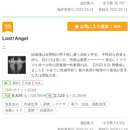
感想数 4
文字数 30,757
最終更新日 2022.03.21
登録日 2022.02.11
20
お気に入り追加
365
Lost†Angel
＊
結城湊は全寮制の男子校に通う高校２年生。 中性的な容姿を
持ち、顔だけは良いが、性格は最悪ーーーーー 過去にトラウ
マを持つ少年の思春期〜性春期の話。 【2022.8.31 再構成し
ました】 ※全てに性描写有り 暴力表現や無理やり表現が苦手
な方は閲覧注意。
BL
連載中
長編
R18
24h.ポイント
113pt
9,826
2,120
位 / 228,585件
位 / 31,383件
小説
BL
鬼畜攻め
拘束監禁
調教
ヤクザ
暴力・流血・残酷表現
強姦レイプ
薬物
結腸責め
感想数 8
文字数 53,301
最終更新日 2025.07.27
登録日 2018.12.10