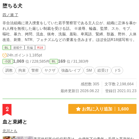
堕ちる犬
四ノ瀬 了
非合法組織に潜入捜査をしていた若手警察官である主人公が、組織に正体を暴か
れ人権を無視した厳しい制裁を受ける話。 ※凌辱、輪姦、監禁、スカ、モブ、
嘔吐、暴力、拷問、流血、猟奇、洗脳、羞恥、卑罵語、緊縛、獣姦、野外、人体
改造、刺青、NTR、フェチズムなどの要素を含みます。ほぼ全話R18描写有り。
BL
連載中
長編
R18
24h.ポイント
1,185pt
1,069
169
位 / 228,585件
位 / 31,383件
小説
BL
調教
拘束
警察
ヤクザ
強姦/レイプ
SM
総受け
ドS
感想数 305
文字数 2,198,664
最終更新日 2026.06.22
登録日 2021.01.23
2
お気に入り追加
1,600
血と束縛と
北川とも