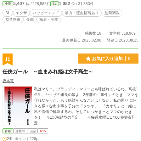
5,407
1,082
位 / 228,585件
位 / 31,383件
小説
BL
BL
ヤクザ
ハッピーエンド
暴力・流血描写あり
監禁調教
監禁拘束
長編
執着・溺愛
感想数 18
文字数 518,969
最終更新日 2025.02.08
登録日 2023.08.25
11
お気に入り追加
0
任侠ガール ～血まみれ姫は女子高生～
坂本竜
私はマリコ。ブラッディ・マリーとも呼ばれているわ。高校1
年生。ヤクザの組長の娘よ。2年前の「事件」のとき、ママを
守れなかった。もう絶対そんなことはしない。私の周りに起
きる様々な出来事を子分の「タツヤ」、「カオリ」と一緒に
私の流儀で解決するわ。そしていつかきっとママのかたき
を！ ※1話完結型の予定 ※毎週水曜日17:00頃投稿予
定
青春
連載中
長編
R15
24h.ポイント
228pt