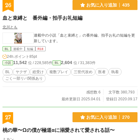
し狂っている。 だから優しくて、焦れったくて、甘ったるく
26
お気に入り追加
435
て、危うい。 その関係が、いつの間にか絡みついて離れな
い。 冷たい気高さを纏った執着と狂気は、甘いのだろうか。
血と束縛と 番外編・拍手お礼短編
じわじわと、凛とした執愛に溶けていく。
北川とも
連載中の小説「血と束縛と」の番外編、拍手お礼の短編を更
新しています。
BL
連載中
短編
R18
24h.ポイント
85pt
11,542
2,604
位 / 228,585件
位 / 31,383件
小説
BL
BL
ヤクザ
総受け
複数プレイ
三世代攻め
医者
執着
ごく一部リバ関係あり
感想数 6
文字数 380,793
最終更新日 2025.04.01
登録日 2020.09.17
27
お気に入り追加
270
桃の華〜Ωの僕が極道αに溺愛されて愛される話〜
ミカン