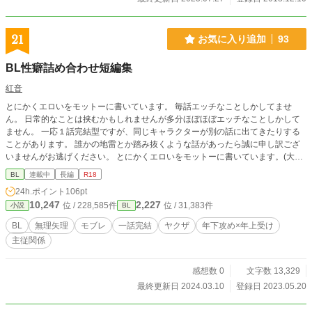
21
お気に入り追加
93
BL性癖詰め合わせ短編集
紅音
とにかくエロいをモットーに書いています。 毎話エッチなことしかしてませ
ん。 日常的なことは挟むかもしれませんが多分ほぼほぼエッチなことしかして
ません。 一応１話完結型ですが、同じキャラクターが別の話に出てきたりする
ことがあります。 誰かの地雷とか踏み抜くような話があったら誠に申し訳ござ
いませんがお逃げください。 とにかくエロいをモットーに書いています。(大事
だから２回言った。)
BL
連載中
長編
R18
24h.ポイント
106pt
10,247
2,227
位 / 228,585件
位 / 31,383件
小説
BL
BL
無理矢理
モブレ
一話完結
ヤクザ
年下攻め×年上受け
主従関係
感想数 0
文字数 13,329
最終更新日 2024.03.10
登録日 2023.05.20