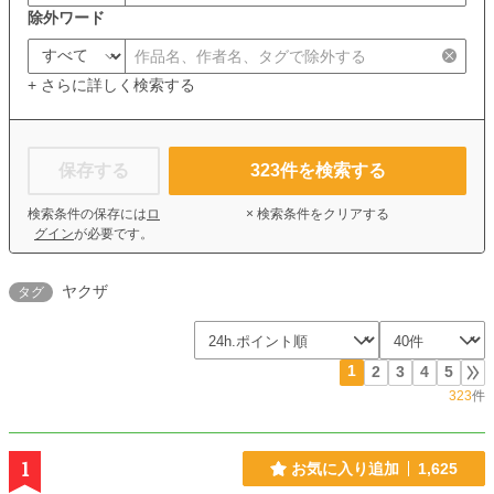
除外ワード
+ さらに詳しく検索する
保存する
323
件を検索する
検索条件の保存には
ロ
× 検索条件をクリアする
グイン
が必要です。
ヤクザ
タグ
1
2
3
4
5
323
件
1
お気に入り追加
1,625