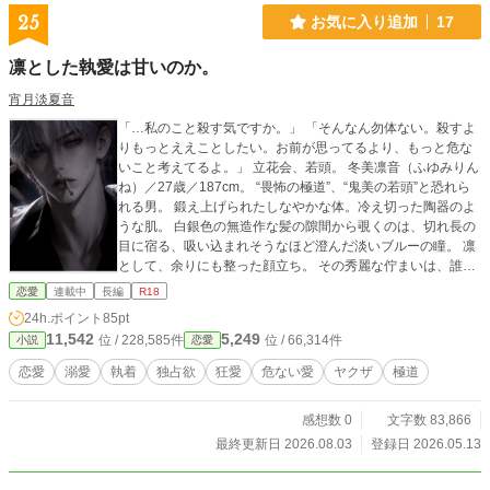
25
お気に入り追加
17
凛とした執愛は甘いのか。
宵月淡夏音
「…私のこと殺す気ですか。」 「そんなん勿体ない。殺すよ
りもっとええことしたい。お前が思ってるより、もっと危な
いこと考えてるよ。」 立花会、若頭。 冬美凛音（ふゆみりん
ね）／27歳／187cm。 “畏怖の極道”、“鬼美の若頭”と恐れら
れる男。 鍛え上げられたしなやかな体。冷え切った陶器のよ
うな肌。 白銀色の無造作な髪の隙間から覗くのは、切れ長の
目に宿る、吸い込まれそうなほど澄んだ淡いブルーの瞳。 凛
として、余りにも整った顔立ち。 その秀麗な佇まいは、誰も
が寒気を覚えるほど冷たい危険な色気を纏っている。 一方、
恋愛
連載中
長編
R18
立花会、雑用新人構成員。 冬美さく（ふゆみさく）／27歳／
24h.ポイント
85pt
162cm。 凛音と苗字が同じだが、ただの偶然。 周囲の影響で
11,542
5,249
位 / 228,585件
位 / 66,314件
小説
恋愛
関西弁がうつったエセ。 「関西弁は強そう」、という妙な思
想を持っている。 鈍感、無自覚、度胸あり。本人にそれらの
恋愛
溺愛
執着
独占欲
狂愛
危ない愛
ヤクザ
極道
自覚は全くない。 「究極の愛って、何だと思いますか？」
「俺のは、呪いに近いわ。お前はどう思うん？」 「…相手の
感想数 0
文字数 83,866
心臓刺して、自分のも刺して、一緒に死ぬこと。全部ぐちゃ
ぐちゃになって、血まで溶け合うこと。それが究極だと思
最終更新日 2026.08.03
登録日 2026.05.13
う。」 「なんやそれ。最高やな。お前は、俺にそこまでさせ
てくれるん？」 秀麗な畏怖極道と、鈍感な無自覚キラー。 少