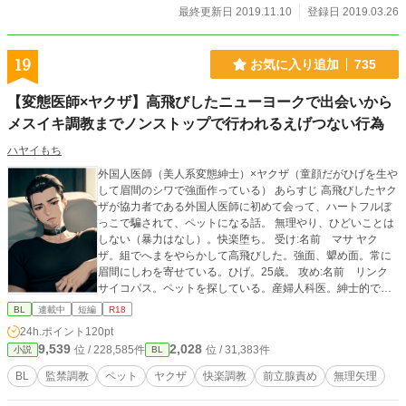
最終更新日 2019.11.10
登録日 2019.03.26
19
お気に入り追加
735
【変態医師×ヤクザ】高飛びしたニューヨークで出会いから
メスイキ調教までノンストップで行われるえげつない行為
ハヤイもち
外国人医師（美人系変態紳士）×ヤクザ（童顔だがひげを生や
して眉間のシワで強面作っている） あらすじ 高飛びしたヤク
ザが協力者である外国人医師に初めて会って、ハートフルぼ
っこで騙されて、ペットになる話。 無理やり、ひどいことは
しない（暴力はなし）。快楽堕ち。 受け:名前 マサ ヤク
ザ。組でへまをやらかして高飛びした。強面、顰め面。常に
眉間にしわを寄せている。ひげ。25歳。 攻め:名前 リンク
サイコパス。ペットを探している。産婦人科医。紳士的で美
しい見た目をしている。35歳。変態。 ※隠語、モロ語。 ※♡
BL
連載中
短編
R18
喘ぎ入ります。 ※メスイキ、調教、潮吹き。 ※攻めが受けを
24h.ポイント
120pt
ペット扱いしています。 上記が苦手な方、嫌悪感抱く方は回
9,539
2,028
位 / 228,585件
位 / 31,383件
小説
BL
れ右でお願いします。 苦情は受け付けませんので、自己責任
で閲覧お願いします。 そしてこちらpixivで投稿した作品にな
BL
監禁調教
ペット
ヤクザ
快楽調教
前立腺責め
無理矢理
ります。 https://www.pixiv.net/novel/show.php?id=16692560