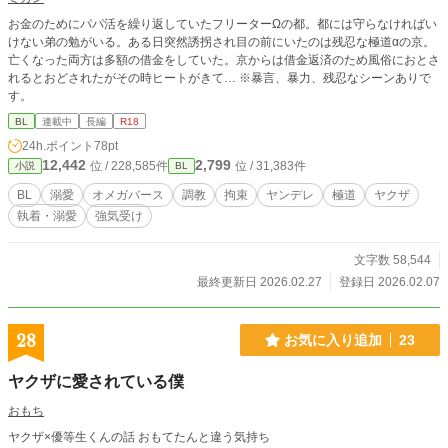
お金のためにパパ活を繰り返していたフリーターΩの都。都には守らなければい
けない弟の勉がいる。ある日突然誘拐され目の前にいたのは残忍な極道αの京。
亡くなった両方は多額の借金をしていた。京からは借金返済のため風俗におとさ
れるとおどされたがその時ヒートがきて… ※暴言、暴力、残忍なシーンありで
す。
BL
連載中
長編
R18
24h.ポイント
78pt
12,442
2,799
位 / 228,585件
位 / 31,383件
小説
BL
BL
溺愛
オメガバース
調教
拘束
ヤンデレ
極道
ヤクザ
執着・溺愛
強気受け
文字数 58,544
最終更新日 2026.02.27
登録日 2026.02.07
28
お気に入り追加
23
ヤクザに愛されている僕
おもち
ヤクザ×優等生くんの話 おもてたんと違う気持ち