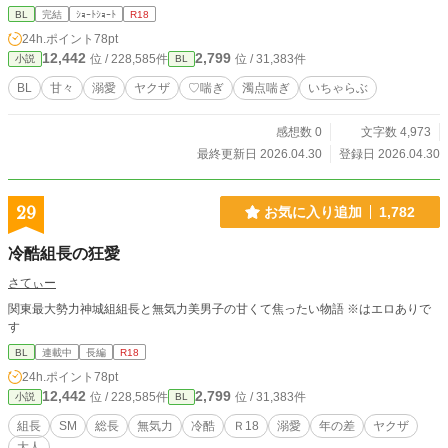
BL
完結
ｼｮｰﾄｼｮｰﾄ
R18
24h.ポイント
78pt
12,442
2,799
位 / 228,585件
位 / 31,383件
小説
BL
BL
甘々
溺愛
ヤクザ
♡喘ぎ
濁点喘ぎ
いちゃらぶ
感想数 0
文字数 4,973
最終更新日 2026.04.30
登録日 2026.04.30
29
お気に入り追加
1,782
冷酷組長の狂愛
さてぃー
関東最大勢力神城組組長と無気力美男子の甘くて焦ったい物語 ※はエロありで
す
BL
連載中
長編
R18
24h.ポイント
78pt
12,442
2,799
位 / 228,585件
位 / 31,383件
小説
BL
組長
SM
総長
無気力
冷酷
Ｒ18
溺愛
年の差
ヤクザ
大人