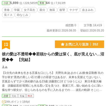
5,899
64
位 / 228,585件
位 / 7,913件
小説
青春
青春
学園
女子高生
親分
無双
復讐
ヤクザ
血まみれ
長ドス
幼なじみ
感想数 0
文字数 18,419
最終更新日 2026.08.05
登録日 2026.05.20
12
お気に入り追加
352
彼の愛は不透明◆◆若頭からの愛は深く、底が見えない…沼
愛◆◆ 【完結】
まぁ
【1分先の未来を生きる言葉を口にしろ】 天野玖未(あまのくみ)飲食店勤務 玖の
字が表す‘黒色の美しい石’の通りの容姿ではあるが、未来を見据えてはいない。
言葉足らずで少々諦め癖のある23歳 須藤悠仁(すどうゆうじん) 東日本最大極
道 須藤組若頭 暗闇にも光る黒い宝を見つけ、垂涎三尺…狙い始める 心に深い
傷を持つ彼女が、信じられるものを手に入れるまでの……波乱の軌跡 そこには
彼の底なしの愛があった… 作中の人名団体名等、全て架空のフィクションです
恋愛
完結
長編
R15
また本作は違法行為等を推奨するものではありません
24h.ポイント
184pt