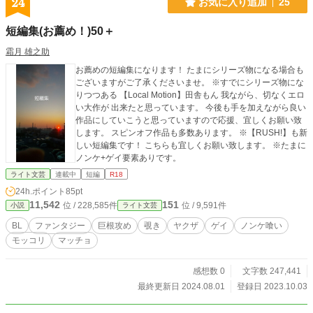
24
お気に入り追加
25
□ ご注意 ■□■□ ・本作品は反社会的・猟奇的な表現を扱ってい
る箇所がありますが、あくまで作品としての表現であり、反
短編集(お薦め！)50＋
社会的・猟奇的行為を推奨する意図はありません。 ・本作第
一幕は、「ボイスドラマ版:ぬきさしならへんっ〜下っ端ヤク
霜月 雄之助
ザア♂ル開発記〜」のシナリオをノベル用に新たに書き起こ
お薦めの短編集になります！ たまにシリーズ物になる場合も
し、フルリメイクしたものです。 ボイスドラマ版※X(旧Twitt
ございますがご了承くださいませ。 ※すでにシリーズ物にな
er)に詳細ございます)を聴いた方もそうでない方も、どちらも
りつつある 【Local Motion】田舎もん 我ながら、切なくエロ
楽しめます。 本文:夢野咲ｺ X(旧twitter)⬇ https://twitter.com/ak
い大作が 出来たと思っています。 今後も手を加えながら良い
ecch_lov イラスト:みのるゅ様 twitter⬇ https://twitter.com/min
作品にしていこうと思っていますので応援、宜しくお願い致
omugicha pixiv⬇ https://www.pixiv.net/users/90966661
します。 スピンオフ作品も多数あります。 ※【RUSH!】も新
しい短編集です！ こちらも宜しくお願い致します。 ※たまに
ノンケ+ゲイ要素ありです。
ライト文芸
連載中
短編
R18
24h.ポイント
85pt
11,542
151
位 / 228,585件
位 / 9,591件
小説
ライト文芸
BL
ファンタジー
巨根攻め
覗き
ヤクザ
ゲイ
ノンケ喰い
モッコリ
マッチョ
感想数 0
文字数 247,441
最終更新日 2024.08.01
登録日 2023.10.03