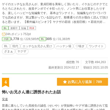
ゲイのエッチなお兄さんが、童貞巨根を美味しく頂いたり、イケおじのテクでと
ろとろにされたり、改造チンポでイキ狂ったり、ノンケ男にお仕置きしたりす
る、楽しくハッピーな短編集です。 基本はワンナイト。 短編集なのでバラバラ
でも読めますが、実は繋がっている話なので、順番通りの方が面白く読んで頂け
ると思います。 【番外編スピンオフ】ヤクザの若頭（改造巨根）× 若頭大好き
ノンケ舎弟。 巨根すぎて相手に困っている若頭のために、舎弟がアナル開発を
BL
連載中
短編
R18
頑張る話です。 ※一部ムーンライトノベルズにも投稿中です。
24h.ポイント
752pt
1,778
305
位 / 228,585件
位 / 31,383件
小説
BL
BL
現代
エッチなお兄さん受け
ハッテン場
♡喘ぎ
ワンナイト
ざまぁ
ヤクザ
感想数 76
文字数 494,263
最終更新日 2024.02.17
登録日 2021.10.05
4
お気に入り追加
789
怖いお兄さん達に誘拐されたお話
安達
普通に暮らしていた高校生の誠也（せいや）が突如怖いヤグザ達に誘拐されて監