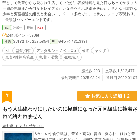
部として先輩からも愛され生活していたが、容姿端麗な見た目もあってかサッカ
ー部の先輩達から何度もレイプまがいな事をされ退部を決めた。そんな可哀想な
少年と鬼畜極道の組長と出会い、、？エロ多めです。 ◽︎暴力、レイプ表現あり。
◽︎最後はハッピーエンドです。
BL
連載中
長編
R18
24h.ポイント
390pt
3,472
645
位 / 228,585件
位 / 31,383件
小説
BL
BL
監禁拘束
アンダルシュノベルズb
極道
ヤクザ
鬼畜×健気高校生
執着・溺愛
連続絶頂
感想数 203
文字数 1,512,477
最終更新日 2025.03.24
登録日 2022.01.07
7
お気に入り追加
2
もう人生終わりにしたいのに極道になった元同級生に執着さ
れて終われません
続セ廻（つづくせかい）
大学生の小倉伊織は、普通の両親に普通に愛され、けれど普
通の幸せに馴染めなかった。 事故で家族を失い、診療所へ通