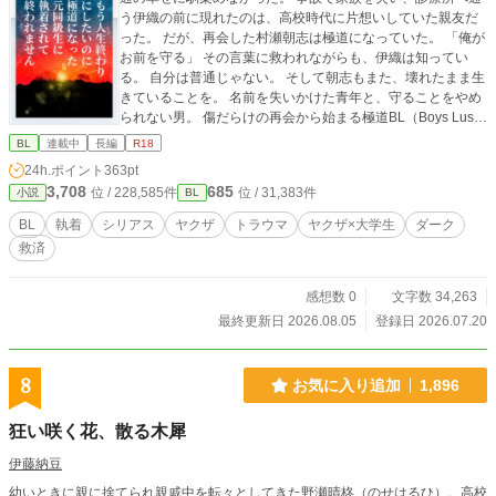
う伊織の前に現れたのは、高校時代に片想いしていた親友だ
った。 だが、再会した村瀬朝志は極道になっていた。 「俺が
お前を守る」 その言葉に救われながらも、伊織は知ってい
る。 自分は普通じゃない。 そして朝志もまた、壊れたまま生
きていることを。 名前を失いかけた青年と、守ることをやめ
られない男。 傷だらけの再会から始まる極道BL（Boys Lus
t） ※本作には暴力・流血・犯罪・精神疾患・性的描写を含み
BL
連載中
長編
R18
ます。また、死別やトラウマを想起させる内容があります。
24h.ポイント
363pt
閲覧の際はご注意ください。
3,708
685
位 / 228,585件
位 / 31,383件
小説
BL
BL
執着
シリアス
ヤクザ
トラウマ
ヤクザ×大学生
ダーク
救済
感想数 0
文字数 34,263
最終更新日 2026.08.05
登録日 2026.07.20
8
お気に入り追加
1,896
狂い咲く花、散る木犀
伊藤納豆
幼いときに親に捨てられ親戚中を転々としてきた野瀬晴柊（のせはるひ）。高校