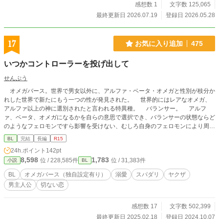
感想数 1
文字数 125,065
最終更新日 2026.07.19
登録日 2026.05.28
17
お気に入り追加
475
いつかコントローラーを投げ出して
せんぷう
オメガバース。世界で男女以外に、アルファ・ベータ・オメガと性別が枝分か
れした世界で新たにもう一つの性が発見された。 世界的にはレアなオメガ、
アルファ以上の神に選別されたと言われる特異種。 バランサー。 アルフ
ァ、ベータ、オメガになるかを自らの意思で選択でき、バランサーの状態ならど
のようなフェロモンですら影響を受けない、むしろ自身のフェロモンにより周囲
を調伏できる最強の性別。 これは、バランサーであることを隠した少年の少
BL
完結
長編
R15
し不運で不思議な出会いの物語。 裏社会のトップにして最強のアルファ攻め
24h.ポイント
142pt
× 最強種バランサーであることをそれとなく隠して生活する兄弟想いな受け
8,598
1,783
位 / 228,585件
位 / 31,383件
小説
BL
※オメガバース特殊設定、追加性別有り ．
BL
オメガバース（独自設定有り）
溺愛
スパダリ
ヤクザ
男主人公
切ない恋
感想数 17
文字数 502,399
最終更新日 2025.02.18
登録日 2024.10.07