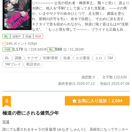
じ>────── 公安の切れ者・榊原孝之。 飄々と笑い、誰より
冷静に、他人を“手駒”として扱ってきた支配者。 ――その男
が、いまやヤクザの命令ひとつで、足を開く。 媚薬を塗ら
れ、射精の許可を乞い、命令で自慰し、寸止めに涙を流す。
ネクタイで首を絞められながら、快楽に喘ぐ姿はもはや“従順
な犬”。 「もっと僕を壊して────」 プライドも正義も自尊
心も、全部、“黒崎啓”の所有欲と技術に躾けられて砕かれた。
BL
連載中
長編
R18
支配される苦しみが、いつの間にか“安心”に変わる。 これは
24h.ポイント
426pt
―― 支配する悦びしか知らなかった男が、 支配される悦びに
3,179
588
位 / 228,585件
位 / 31,383件
小説
BL
開花し、従属を求めて懇願するまでの調教記録。 ───────
─── 調教・SM・羞恥・玩具攻め・媚薬攻め…… などなど。
BL
調教
ヤクザ
刑事/警察
執着
エロ重視
エロ
SM
ダークな雰囲気のねっとりとしたR18調教BLです。 紙媒体の
SMプレイ
敬語攻め
本にしてJ庭などで頒布も予定してます。 詳細はTwitterでよく
呟いてますのでよければ見てやってください。(@MINAM_hin
anjo) 表紙イラストは まこっぺちーの(@Makoppechino)に依
感想数 0
文字数 120,636
頼して作成いただきました！
最終更新日 2026.07.12
登録日 2025.07.08
6
お気に入り追加
2,094
極道の密にされる健気少年
安達
誰にでも愛されるキャラの漲 駿里 (みなぎ しゅんり)。 高校生になってサッカー