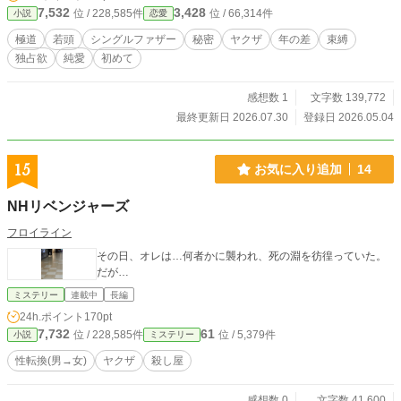
ァザーと真面目で子供好きな保育士が織り成すラブストーリ
7,532
3,428
位 / 228,585件
位 / 66,314件
小説
恋愛
ー。 ※あくまでもフィクションです。設定等受け入れられな
い場合はすみません。 ※他サイト様にも掲載中
極道
若頭
シングルファザー
秘密
ヤクザ
年の差
束縛
独占欲
純愛
初めて
感想数 1
文字数 139,772
最終更新日 2026.07.30
登録日 2026.05.04
15
お気に入り追加
14
NHリベンジャーズ
フロイライン
その日、オレは…何者かに襲われ、死の淵を彷徨っていた。
だが…
ミステリー
連載中
長編
24h.ポイント
170pt
7,732
61
位 / 228,585件
位 / 5,379件
小説
ミステリー
性転換(男→女)
ヤクザ
殺し屋
感想数 0
文字数 41,600