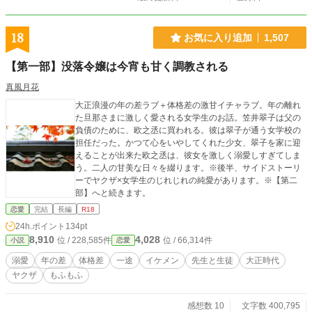
18
お気に入り追加
1,507
【第一部】没落令嬢は今宵も甘く調教される
真風月花
大正浪漫の年の差ラブ＋体格差の激甘イチャラブ。年の離れ
た旦那さまに激しく愛される女学生のお話。笠井翠子は父の
負債のために、欧之丞に買われる。彼は翠子が通う女学校の
担任だった。かつて心をいやしてくれた少女、翠子を家に迎
えることが出来た欧之丞は、彼女を激しく溺愛しすぎてしま
う。二人の甘美な日々を綴ります。※後半、サイドストーリ
ーでヤクザ×女学生のじれじれの純愛があります。※【第二
部】へと続きます。
恋愛
完結
長編
R18
24h.ポイント
134pt
8,910
4,028
位 / 228,585件
位 / 66,314件
小説
恋愛
溺愛
年の差
体格差
一途
イケメン
先生と生徒
大正時代
ヤクザ
もふもふ
感想数 10
文字数 400,795