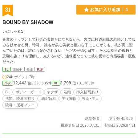
31
お気に入り追加
4
BOUND BY SHADOW
いにしゃるS
企業のトップとして社会の表舞台に立ちながら、裏では極道組織の若頭として凄
みを効かせる男、玲司。 誰もが羨む美貌と権力を手にしながらも、彼が真に望
んでいたのは、誰にも脅かされない「ただの平穏な日常」 そんな玲司の孤独と
悲願を誰よりも理解し、支えるのが、過保護なまでに彼を愛する有能秘書・鷹也
だった。
BL
連載中
長編
R18
24h.ポイント
78pt
12,442
2,799
位 / 228,585件
位 / 31,383件
小説
BL
BL
ボディーガード
ヤクザ
若頭
挿入描写あり
拷問、陵辱等有り
溺愛/執着
主従関係
護衛×主人
陵辱・屈辱プレイ
感想数 0
文字数 45,959
最終更新日 2026.07.31
登録日 2026.07.31