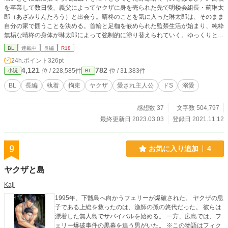
を卒業して数日後、義父によってヤクザに身を売られた先で明楼会組長・薊琳太
郎（あざみりんたろう）と出会う。晴柊のことを気に入った琳太郎は、そのまま
自分の家で囲うことを決める。首輪と足枷を嵌められた監禁生活が始まり、純粋
無垢な晴柊の身体が琳太郎によって強制的に塗り替えられていく。ゆっくりと精
神が崩れていく晴柊は、ある日脱走を決意するが――。無自覚人たらし美少年と
BL
連載中
長編
R18
狂気とも呼べる執着心を持つ男の物語。※R18 ※一部微グロ描写、レイプ表
24h.ポイント
326pt
現、男性妊娠描写アリ
4,121
782
位 / 228,585件
位 / 31,383件
小説
BL
BL
長編
執着
拘束
ヤクザ
愛され主人公
ドS
溺愛
感想数 37
文字数 504,797
最終更新日 2023.03.03
登録日 2021.11.12
9
お気に入り追加
4
ヤクザと島
Kaji
1995年、下甑島へ向かうフェリーが爆破された。 ヤクザの息
子である上総を救ったのは、漁師の孫の悠代だった。 彼らは
漂着した無人島でサバイバルを始める。 一方、広島では、フ
ェリー爆破事件の黒幕を追う男がいた。 ※この物語はフィク