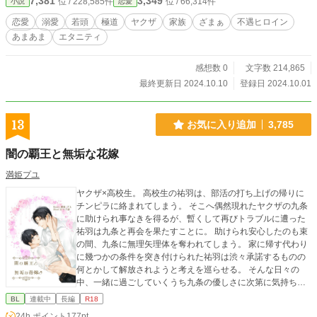
7,381
3,349
位 / 228,585件
位 / 66,314件
小説
恋愛
恋愛
溺愛
若頭
極道
ヤクザ
家族
ざまぁ
不遇ヒロイン
あまあま
エタニティ
感想数 0
文字数 214,865
最終更新日 2024.10.10
登録日 2024.10.01
13
お気に入り追加
3,785
闇の覇王と無垢な花嫁
満姫プユ
ヤクザ×高校生。 高校生の祐羽は、部活の打ち上げの帰りに
チンピラに絡まれてしまう。 そこへ偶然現れたヤクザの九条
に助けられ事なきを得るが、暫くして再びトラブルに遭った
祐羽は九条と再会を果たすことに。 助けられ安心したのも束
の間、九条に無理矢理体を奪われてしまう。 家に帰す代わり
に幾つかの条件を突き付けられた祐羽は渋々承諾するものの
何とかして解放されようと考えを巡らせる。 そんな日々の
中、一緒に過ごしていくうち九条の優しさに次第に気持ちは
揺れていき…。 序盤ちょっとシリアス風味。 ほのぼの、笑
BL
連載中
長編
R18
い、トラブル有り、のち溺愛物語です。 第三部更新中～！ ※
24h.ポイント
177pt