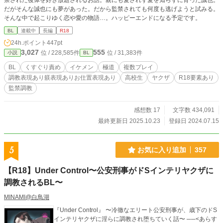
禁された後体を好き放題されるお話。親にも愛されず愛を知らずに育った誠也。
だがそんな誠也にも夢があった。だから監禁されても何度も逃げようと試みる。
そんな中で起こりゆく恋や愛の物語…。ハッピーエンドになる予定です。
BL
連載中
長編
R18
24h.ポイント
447pt
3,027
555
位 / 228,585件
位 / 31,383件
小説
BL
BL
くすぐり責め
イケメン
極道
複数プレイ
調教表現あり躾表現ありお仕置表現あり
高校生
ヤクザ
R18要素あり
監禁調教
感想数 17
文字数 434,091
最終更新日 2025.10.23
登録日 2024.07.15
5
お気に入り追加
357
【R18】Under Control〜公安刑事がドSインテリヤクザに
調教されるBL〜
MINAMI@白鳥湖
『Under Control』 〜冷徹なエリート公安刑事が、歳下のドS
インテリヤクザに淫らに調教され堕ちていく話〜 ──<あらす