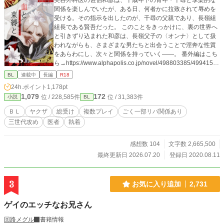
美容外科医の佐伯和彦は、十歳年下の青年・千尋と享楽的な
関係を楽しんでいたが、ある日、何者かに拉致されて辱めを
受ける。その指示を出したのが、千尋の父親であり、長嶺組
組長である賢吾だった。 このことをきっかけに、裏の世界へ
と引きずり込まれた和彦は、長嶺父子の〈オンナ〉として扱
われながらも、さまざまな男たちと出会うことで淫奔な性質
をあらわにし、次々と関係を持っていく――。 番外編はこち
ら→https://www.alphapolis.co.jp/novel/498803385/49941533
9 賢吾視点の番外編「眠らない蛇」、Kindleにて配信中。 表
BL
連載中
長編
R18
紙イラスト：606D様
24h.ポイント
1,178pt
1,079
172
位 / 228,585件
位 / 31,383件
小説
BL
ＢＬ
ヤクザ
総受け
複数プレイ
ごく一部リバ関係あり
三世代攻め
医者
執着
感想数 104
文字数 2,665,500
最終更新日 2026.07.20
登録日 2020.08.11
3
お気に入り追加
2,731
ゲイのエッチなお兄さん
回路メグル
書籍情報