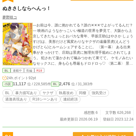
ぬきさしならへんっ！
夢野咲コ
―お前は今、誰に抱かれてる？誰の✕✕✕でよがってるんだ？
― 映画のようなかっこいい極道の世界を夢見て、大阪から上
京してきたちょっとおバカな青年、早坂庄助(はやさか しょう
すけ)は、美形だけど風変わりなヤクザの遠藤景虎(えんどう
かげとら)とルームシェアすることに。 〈第一幕〉 ある出来
事がきっかけで、庄助は景虎に無理矢理手籠めにされてしま
う。 犯されて蕩かされて噛みつかれて果てて。 ケモノみたい
なセックスに、身も心も尊厳もドロドロっ♡ 〈第二幕〉 景虎
の対等な相棒になりたい庄助は、本格的なヤクザになるため
BL
連載中
長編
R18
に奮闘するが……!? 強い男になるはずの庄助が、やんちゃな
24h.ポイント
92pt
子猫ちゃんになっちゃう!? 〈第三幕〉 庄助の憧れの幼なじみ
11,117
2,476
位 / 228,585件
位 / 31,383件
小説
BL
だという静流が突然現れて、景虎の独占欲は最高潮に。 二人
を取り巻くヤクザたちの陰謀に、庄助も大ピンチ!? 〈第四
BL
暴力描写あり
ヤクザ
執着攻め
同棲
強気受け
幕〉 薬物“タイガー・リリー”を巡り、彼らを取り巻く因縁の
過激表現あり
R18シーンあり
連続絶頂
糸が絡み合う！ お互いを想い合うゆえにすれ違う二人は、最
高のパートナーになれるのか？ 〈第五幕〉 過去の因縁に決着
をつける景虎、囚われの庄助。 離れ離れの二人は、暴力と愛
感想数 6
文字数 626,268
の果てにまた出会い、何を見るのか？ 男たちの執念と色気香
最終更新日 2026.06.19
登録日 2023.12.24
る第五幕、開帳！ 凸凹猛獣コンビが織りなす、クスッと笑え
てちょっぴりアングラな、ぬきさしならないヤクザ・エロコ
メディ！ ※性描写のある回には*マークがついています。 ■□■