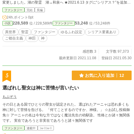
変更しました。湖の聖霊 湖→和泉へ ★2021.6.13 タグに“シリアス？”を追加し
ました。 ⚫︎第１４回ファンタジー大賞にエントリーしました。
ファンタジー
完結
長編
24h.ポイント
0pt
228,589
53,248
位 / 228,589件
位 / 53,248件
小説
ファンタジー
異世界
聖霊
ファンタジー
ゆるふわ設定
シリアス要素あり
ご都合主義
神罰
神
感想数 3
文字数 97,373
最終更新日 2021.11.08
登録日 2021.05.30
5
お気に入り追加
12
選ばれし聖女は神に苦情が言いたい
もぶぞう
その日とある国でひとりの聖女が認定された。 選ばれたアーニャは恐れ多くも
神に対して苦情を告げる。 「何てことするのですか、神様。」 ☆お試し投稿御
免☆ アーニャの名は今旬な方ではなく魔法先生の幼馴染。 性格とか諸々無関係
です。 実在であろうと非実在であろうと諸々無関係です
ファンタジー
連載中
ｼｮｰﾄｼｮｰﾄ