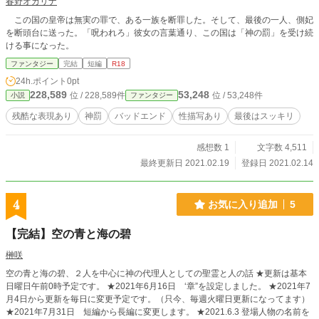
春野オカリナ
この国の皇帝は無実の罪で、ある一族を断罪した。そして、最後の一人、側妃
を断頭台に送った。「呪われろ」彼女の言葉通り、この国は「神の罰」を受け続
ける事になった。
ファンタジー
完結
短編
R18
24h.ポイント
0pt
228,589
53,248
位 / 228,589件
位 / 53,248件
小説
ファンタジー
残酷な表現あり
神罰
バッドエンド
性描写あり
最後はスッキリ
感想数 1
文字数 4,511
最終更新日 2021.02.19
登録日 2021.02.14
4
お気に入り追加
5
【完結】空の青と海の碧
榊咲
空の青と海の碧、２人を中心に神の代理人としての聖霊と人の話 ★更新は基本
日曜日午前0時予定です。 ★2021年6月16日 ‘章”を設定しました。 ★2021年7
月4日から更新を毎日に変更予定です。（只今、毎週火曜日更新になってます）
★2021年7月31日 短編から長編に変更します。 ★2021.6.3 登場人物の名前を