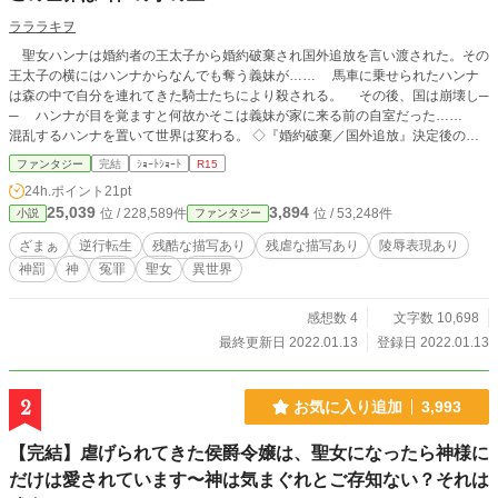
ラララキヲ
聖女ハンナは婚約者の王太子から婚約破棄され国外追放を言い渡された。その
王太子の横にはハンナからなんでも奪う義妹が…… 馬車に乗せられたハンナ
は森の中で自分を連れてきた騎士たちにより殺される。 その後、国は崩壊し─
─ ハンナが目を覚ますと何故かそこは義妹が家に来る前の自室だった……
混乱するハンナを置いて世界は変わる。 ◇『婚約破棄／国外追放』決定後の話
◇ふんわり世界観。ゆるふわ設定。 ◇なろうにも上げてます。 〔2026/02・大
ファンタジー
完結
ｼｮｰﾄｼｮｰﾄ
R15
幅加筆修正〕
24h.ポイント
21pt
25,039
3,894
位 / 228,589件
位 / 53,248件
小説
ファンタジー
ざまぁ
逆行転生
残酷な描写あり
残虐な描写あり
陵辱表現あり
神罰
神
冤罪
聖女
異世界
感想数 4
文字数 10,698
最終更新日 2022.01.13
登録日 2022.01.13
2
お気に入り追加
3,993
【完結】虐げられてきた侯爵令嬢は、聖女になったら神様に
だけは愛されています〜神は気まぐれとご存知ない？それは