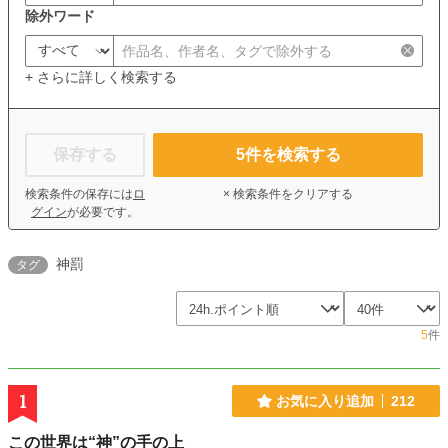
除外ワード
+ さらに詳しく検索する
保存する
5
件を検索する
検索条件の保存には
ロ
× 検索条件をクリアする
グイン
が必要です。
神罰
タグ
5
件
1
お気に入り追加
212
この世界は“神”の手の上