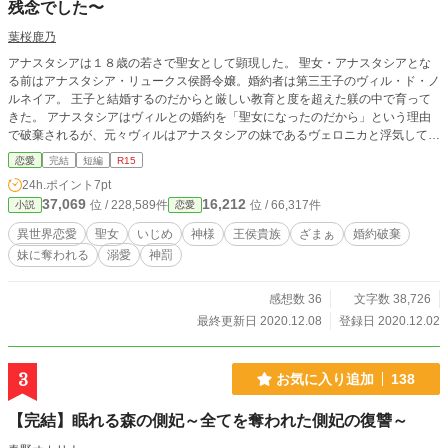
残念でした〜
葉桜鹿乃
アナスタシアは１８歳の若さで聖女として顕現した。 聖女・アナスタシアとな
る前はアナスタシア・リュークス侯爵令嬢。婚約者は第三王子のヴィル・ド・ノ
ルネイア。 王子と結婚するのだからと厳しい教育と度を超えた躾の中で育って
きた。 アナスタシアはヴィルとの婚約を「聖女になったのだから」という理由
で破棄されるが、元々ヴィルはアナスタシアの妹であるヴェロニカと浮気してお
り、両親もそれを歓迎していた事を知る。 聖女となっても、静謐なはずの神殿
恋愛
完結
短編
R15
で嫌がらせを受ける日々。 どこにいても嫌われる、と思いながら、聖女の責務
24h.ポイント
7pt
は重い。逃げ出そうとしても王侯貴族にほとんど監禁される形で、祈りの塔に閉
37,069
16,212
位 / 228,589件
位 / 66,317件
小説
恋愛
じ込められて神に祈りを捧げ続け……そしたら神が顕現してきた？！ 虐げられ
た聖女の、神様の溺愛とえこひいきによる、国をも傾かせるざまぁからの溺愛物
異世界恋愛
聖女
いじめ
神様
王侯貴族
ざまぁ
婚約破棄
語。 ※HOT１位ありがとうございます！(12/4) ※恋愛１位ありがとうございま
妹に奪われる
溺愛
神罰
す！(12/5) ※感想の取り扱いは近況ボードを参照してください。 ※小説家にな
ろう様でも別名義にて連載開始しました。改稿版として内容に加筆修正していま
す。
感想数 36
文字数 38,726
最終更新日 2020.12.08
登録日 2020.12.02
3
お気に入り追加
138
【完結】眠れる森の側妃～全てを奪われた側妃の復讐～