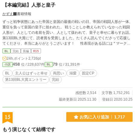
【本編完結】人形と皇子
かずえ
書籍情報
ずっと戦争状態にあった帝国と皇国の最後の戦いの日、帝国の戦闘人形が一体、
重症を負って皇国の皇子に拾われた。 戦うことしか教えられていなかった戦闘
人形が、人としての名前を貰い、人として扱われて、皇子と幸せに暮らすお話。
第13回BL大賞にて、読者賞を受賞しました。たくさん読んでくださって応援し
てくださり、本当にありがとうございます！ 性表現がある話には * マークを
付けています。苦手な方は飛ばしてください。
BL
完結
長編
R15
24h.ポイント
2,726pt
458
79
位 / 228,637件
位 / 31,391件
小説
BL
BL
主人公はずっと幸せ
両思い
溺愛
固定CP
第13回BL大賞エントリー
完結
感想数 2,514
文字数 1,752,291
最終更新日 2025.11.30
登録日 2020.10.25
15
お気に入り追加
1,717
もう演じなくて結構です