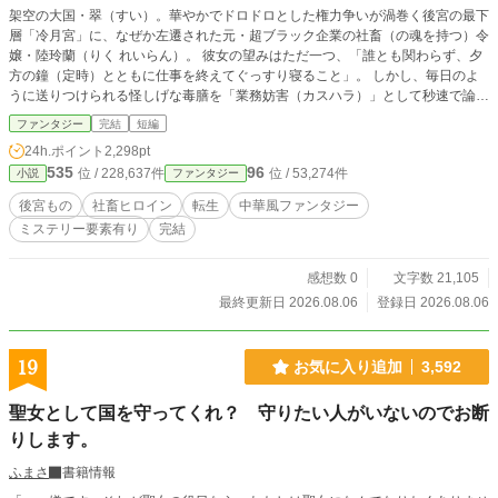
架空の大国・翠（すい）。華やかでドロドロとした権力争いが渦巻く後宮の最下
層「冷月宮」に、なぜか左遷された元・超ブラック企業の社畜（の魂を持つ）令
嬢・陸玲蘭（りく れいらん）。 彼女の望みはただ一つ、「誰とも関わらず、夕
方の鐘（定時）とともに仕事を終えてぐっすり寝ること」。 しかし、毎日のよ
うに送りつけられる怪しげな毒膳を「業務妨害（カスハラ）」として秒速で論破
し、勝手に後宮内の「労働環境とシフト制（ホワイト化）」を大改革していく彼
ファンタジー
完結
短編
女の姿は、周囲には**「底知れぬ慈悲と、神のごとき洞察力を持つ孤高の聖女」
24h.ポイント
2,298pt
**として完全に見誤られてしまう。 中間管理職の宦官課長を相棒（愚痴聞き相
535
96
位 / 228,637件
位 / 53,274件
小説
ファンタジー
手）に、今日も定時死守のために毒と労務管理を駆使する、前代未聞の宮廷お仕
事コメディ！
後宮もの
社畜ヒロイン
転生
中華風ファンタジー
ミステリー要素有り
完結
感想数 0
文字数 21,105
最終更新日 2026.08.06
登録日 2026.08.06
19
お気に入り追加
3,592
聖女として国を守ってくれ？ 守りたい人がいないのでお断
りします。
ふまさ
書籍情報