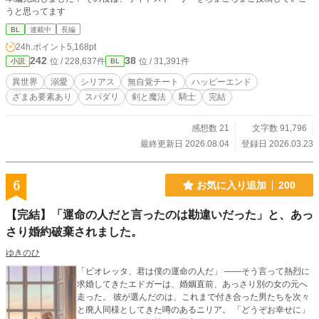
うと思ってます
BL
連載中
長編
24h.ポイント
5,168pt
242
38
位 / 228,637件
位 / 31,391件
小説
BL
異世界
溺愛
シリアス
無自覚チート
ハッピーエンド
ざまあ要素あり
スパダリ
剣と魔法
騎士
完結
感想数 21
文字数 91,796
最終更新日 2026.08.04
登録日 2026.03.23
6
お気に入り追加
200
【完結】「運命の人だと言ったのは勘違いだった」と、あっ
さり婚約破棄されました。
ゆきのひ
「ビオレッタ、君は僕の運命の人だ」 ――そう言って熱烈に
求婚してきたエドガーは、婚姻直前、あっさり別の女の元へ
走った。 彼が選んだのは、これまで付き合った男たちを次々
と廃人同様としてきた噂のあるニリア。 「どうぞお幸せに」