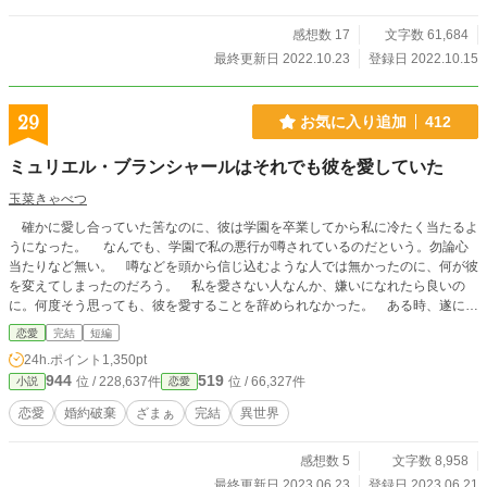
感想数 17
文字数 61,684
最終更新日 2022.10.23
登録日 2022.10.15
29
お気に入り追加
412
ミュリエル・ブランシャールはそれでも彼を愛していた
玉菜きゃべつ
確かに愛し合っていた筈なのに、彼は学園を卒業してから私に冷たく当たるよ
うになった。 なんでも、学園で私の悪行が噂されているのだという。勿論心
当たりなど無い。 噂などを頭から信じ込むような人では無かったのに、何が彼
を変えてしまったのだろう。 私を愛さない人なんか、嫌いになれたら良いの
に。何度そう思っても、彼を愛することを辞められなかった。 ある時、遂に彼
に婚約解消を迫られた私は、愛する彼に強く抵抗することも出来ずに言われるが
恋愛
完結
短編
まま書類に署名してしまう。私は貴方を愛することを辞められない。でも、もう
24h.ポイント
1,350pt
この苦しみには耐えられない。 なら、貴方が私の世界からいなくなればいい。
944
519
位 / 228,637件
位 / 66,327件
小説
恋愛
◆全6話
恋愛
婚約破棄
ざまぁ
完結
異世界
感想数 5
文字数 8,958
最終更新日 2023.06.23
登録日 2023.06.21