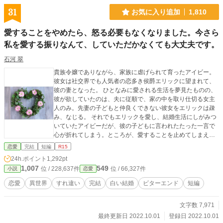
31
お気に入り追加
1,810
愛することをやめたら、怒る必要もなくなりました。今さら
私を愛する振りなんて、していただかなくても大丈夫です。
石河 翠
貴族令嬢でありながら、家族に虐げられて育ったアイビー。
彼女は社交界でも人気者の恋多き侯爵エリックに望まれて、
彼の妻となった。 ひとなみに愛される生活を夢見たものの、
彼が欲していたのは、夫に従順で、家の中を取り仕切る女主
人のみ。先妻の子どもと仲良くできない彼女をエリックは疎
み、なじる。 それでもエリックを愛し、結婚生活にしがみつ
いていたアイビーだが、彼の子どもに言われたたった一言で
心が折れてしまう。ところが、愛することを止めてしまえば
その生活は以前よりも穏やかで心地いいものになってい
恋愛
完結
短編
R15
て……。 愛することをやめた途端に愛を囁くようになったヒ
24h.ポイント
1,292pt
ーローと、その愛をやんわりと拒むヒロインのお話。 この作
1,007
549
位 / 228,637件
位 / 66,327件
小説
恋愛
品は他サイトにも投稿しております。 扉絵は、写真ACよりチ
ョコラテさまの作品(写真ID 179331)をお借りしております。
恋愛
異世界
すれ違い
完結
白い結婚
ビターエンド
短編
文字数 7,971
最終更新日 2022.10.01
登録日 2022.10.01