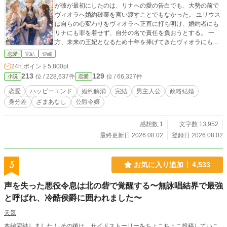
が彼が最初にしたのは、リナへの愛の告白でも、大勢の前で
ヴィオラへ婚約破棄を言い渡すことでもなかった。 ユリウス
は自らの心変わりをヴィオラへ正直に打ち明け、婚約者にも
リナにも罪を着せず、自分の名で責任を負おうとする。 一
方、未来の王妃となるため十年を捧げてきたヴィオラにも、
諦めていた夢があった。 「わたくしは、王妃ではなく公爵に
恋愛
完結
短編
なりたいのです」 王家と公爵家の政略、王都を守る河川改修
24h.ポイント
5,800pt
事業、リナを狙う醜聞、そして多くの負傷者を出した水門事
213
129
位 / 228,637件
位 / 66,327件
小説
恋愛
故。 世間は、王子を誘惑した平民女か、嫉妬に狂った公爵令
嬢という、分かりやすい悪役を求める。 それでもユリウス
恋愛
ハッピーエンド
婚約解消
完結
男主人公
政略結婚
は、自分を正当化するために誰かを断罪しなかった。 これ
身分差
ざまあなし
公爵令嬢
は、誰かを悪役にすることでしか成立しない幸福を拒み、そ
れぞれが望む未来を選び直す物語。
感想数 1
文字数 13,952
最終更新日 2026.08.02
登録日 2026.08.02
5
お気に入り追加
4,533
声を失った悪役令息は北の砦で覚醒する〜無詠唱結界で最強
と呼ばれ、冷酷侯爵に囲われました〜
天気
本編完結しました！ その後は、サイドストーリーをちょこちょこ投稿していこ