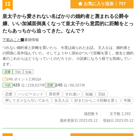
12
お気に入り追加
757
皇太子から愛されない名ばかりの婚約者と蔑まれる公爵令
嬢、いい加減面倒臭くなって皇太子から意図的に距離をとっ
たらあっちから迫ってきた。なんで？
下菊みこと
書籍情報
つれない婚約者と距離を置いたら、今度は縋られたお話。 主人公は、婚約者と
の関係に長年悩んでいた。そしてようやく諦めがついて距離を置く。彼女と婚約
者のこれからはどうなっていくのだろうか。 小説家になろう様でも投稿してい
ます。
恋愛
完結
短編
24h.ポイント
2,962pt
425
245
位 / 228,637件
位 / 66,327件
小説
恋愛
恋愛
ハッピーエンド
異世界
すれ違い
短編
完結
押してダメなら引いてみろ
女主人公
好きだからこそ距離を置く
学園
感想数 9
文字数 2,292
最終更新日 2023.05.12
登録日 2023.05.12