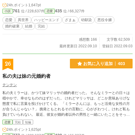
に、一人の求婚者が現れる。 強く気高く冷酷に。 裏切り者たちが落ちぶれてい
24h.ポイント
1,647pt
く様を眺めながら、レーラは愛と幸せを手に入れていく。 ☆完結しました。あ
761
435
位 / 228,637件
位 / 66,327件
小説
恋愛
りがとうございました！☆ （ホットランキング８位ありがとうございます！(９/
１０、1９:30現在)） （ホットランキング１位～９位～２位ありがとうございま
恋愛
異世界
ハッピーエンド
ざまぁ
幼馴染
悪役令嬢
す！(９/６～９)） （ホットランキング１位！？ありがとうございます！！(９/
婚約破棄
結婚
完結
５、13:20現在)） （ホットランキング９位ありがとうございます！(９/４、18:3
0現在)）
感想数 166
文字数 62,509
最終更新日 2022.09.10
登録日 2022.09.03
26
お気に入り追加
403
私の夫は妹の元婚約者
テンテン
私の夫ミラーは、かつて妹マリッサの婚約者だった。 そんなミラーとの日々は
穏やかで、幸せなもののはずだった。 けれどマリッサは、どこか意味ありげな
態度で私に言葉を投げかけてくる。 「ミラーさんには、もっと活発な女性の方
が合うんじゃない？」 挑発ともとれるその言動に、心がざわつく。けれど私も
負けていられない。 最近、彼女が婚約者以外の男性と一緒にいたことをそっと
伝えると、マリッサは少しだけ表情を揺らした。 それでもお互い、最後には笑
恋愛
完結
短編
顔を見せ合った。 まるで何もなかったかのように。
24h.ポイント
1,625pt