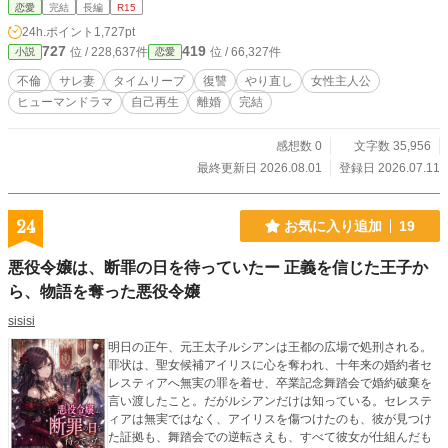
礼一郎との再会をきっかけに、 自分自身の生き方と向き合う
恋愛
完結
長編
R15
ことになる。 私は、一度でも自分で自分を選んだことがあっ
24h.ポイント
1,727pt
たのだろうか。 これは、復讐を誓った一人の女性が、自分自
727
419
位 / 228,637件
位 / 66,327件
小説
恋愛
身を取り戻すまでの物語。
不倫
サレ妻
タイムリープ
復讐
やり直し
女性主人公
ヒューマンドラマ
自己再生
離婚
完結
感想数 0
文字数 35,956
最終更新日 2026.08.01
登録日 2026.07.11
24
お気に入り追加
19
悪役令嬢は、断罪の日を待っていたー 正義を信じた王子か
ら、物語を奪った悪役令嬢
sisisi
明日の正午、元王太子ルシアンは王都の広場で処刑される。
罪状は、聖女候補アイリスに心を奪われ、十年来の婚約者セ
レスティアへ無実の罪を着せ、卒業記念舞踏会で婚約破棄を
言い渡したこと。だがルシアンだけは知っている。セレステ
ィアは無実ではなく、アイリスを傷つけたのも、彼が見つけ
た証拠も、舞踏会での逆転さえも、すべて彼女が仕組んだも