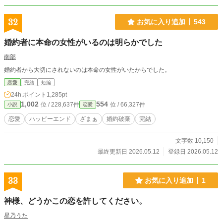
32
お気に入り追加
543
婚約者に本命の女性がいるのは明らかでした
南部
婚約者から大切にされないのは本命の女性がいたからでした。
恋愛
完結
短編
24h.ポイント
1,285pt
1,002
554
位 / 228,637件
位 / 66,327件
小説
恋愛
恋愛
ハッピーエンド
ざまぁ
婚約破棄
完結
文字数 10,150
最終更新日 2026.05.12
登録日 2026.05.12
33
お気に入り追加
1
神様、どうかこの恋を許してください。
星乃うた