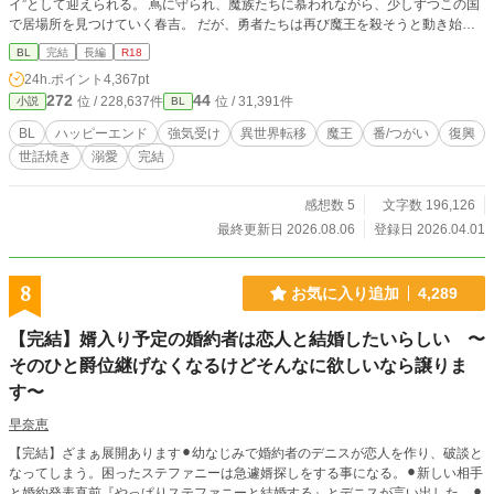
イ”として迎えられる。 蔦に守られ、魔族たちに慕われながら、少しずつこの国
で居場所を見つけていく春吉。 だが、勇者たちは再び魔王を殺そうと動き始め
ていて――。 「何もしないなんて、無理だろ」 優しすぎる魔王と、そのツガイ
BL
完結
長編
R18
になった青年が、傷ついた国と心を再生していく、溺愛×異世界復興BLファンタ
24h.ポイント
4,367pt
ジー。
272
44
位 / 228,637件
位 / 31,391件
小説
BL
BL
ハッピーエンド
強気受け
異世界転移
魔王
番/つがい
復興
世話焼き
溺愛
完結
感想数 5
文字数 196,126
最終更新日 2026.08.06
登録日 2026.04.01
8
お気に入り追加
4,289
【完結】婿入り予定の婚約者は恋人と結婚したいらしい 〜
そのひと爵位継げなくなるけどそんなに欲しいなら譲りま
す〜
早奈恵
【完結】ざまぁ展開あります⚫︎幼なじみで婚約者のデニスが恋人を作り、破談と
なってしまう。困ったステファニーは急遽婿探しをする事になる。⚫︎新しい相手
と婚約発表直前『やっぱりステファニーと結婚する』とデニスが言い出した。⚫︎