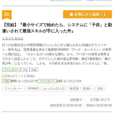
30
お気に入り追加
1
【完結】『最小サイズで始めたら、システムに「子供」と勘
違いされて最強スキルが手に入った件』
ミスジとカルビ
日々の社畜生活と中間管理職のストレスにすり減らされた45歳のサラリーマ
ン・田中凡は、現実逃避を求めて最新型VRMMO『アーク・オンライン』の世界
へと飛び込む。 「小さいものへの密かな憧れ」から、アバターの身長を限界ま
で小さく設定したところ、ログインした彼の姿は実年齢：推定7歳前後の「極小
美少年」になっていた。 しかも、その幼すぎる外見のせいでシステムに「保護
対象の幼児」と誤認識され、理不尽に強力な子供専用スキル**【おいたんの庇
ファンタジー
完結
短編
護】や【てんしのいばら】**を強制付与されてしまう。 さらにボイスチェンジ
24h.ポイント
1,300pt
ャーまで同期してしまい、内心はおっさんなのに声は「きゅぴーん☆」と高音で
995
182
位 / 228,637件
位 / 53,274件
小説
ファンタジー
愛くるしいものに。 通りすがりのプレイヤーからは「迷子の天使様」と勘違い
されて頭をなで回され、調子に乗って絡んできた初心者狩り（PK）集団は無邪
ファンタジー
VRMMO
おっさん主人公
無意識
勘違い
完結
気なワンパンで宇宙の彼方へ吹き飛ばすハプニング。 会社員時代に培った徹夜
のスケジュール管理能力と、圧倒的に小さな体格による「超回避」を武器に、本
感想数 0
文字数 19,173
人はマイペースにスローライフを送りたいだけなのに、周囲のトップランカーた
ちからは「謎の最強美少年」「神聖なる守護天使」と盛大に神格化されていく―
最終更新日 2026.08.06
登録日 2026.08.06
―。 おっさんの悲哀と、理不尽なまでの無双＆爆笑勘違いが入り交じる、最
速・最強のミニマム・ランカー成り上がりストーリー！