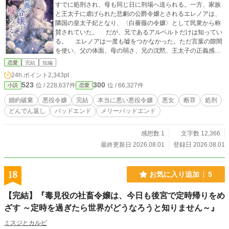
すでに処刑され、母も同じ日に刑場へ送られる。一方、家族
と王太子に虐げられた悲劇の公爵令嬢とされるエレノアは、
隣国の皇太子妃となり、〈白薔薇の令嬢〉として民衆から称
賛されていた。 だが、兄であるアルベルトだけは知ってい
る。 エレノアは一度も嘘をつかなかった。ただ言葉の隙間
を使い、父の体面、母の弱さ、兄の沈黙、王太子の正義感を
利用して、すべての人間を破滅させたのだ。 これは処刑前
恋愛
完結
短編
夜の兄が書き残す、本当に悪い悪役令嬢の物語。 彼女は悪
24h.ポイント
2,343pt
役令嬢を演じていたのではない。 悪役のまま、主人公の座
523
300
位 / 228,637件
位 / 66,327件
小説
恋愛
を奪ったのだ。
婚約破棄
悪役令嬢
完結
本当に悪い悪役令嬢
悪女
断罪
処刑
どんでん返し
バッドエンド
メリーバッドエンド
感想数 1
文字数 12,366
最終更新日 2026.08.01
登録日 2026.08.01
18
お気に入り追加
5
【完結】『毒見役の社畜令嬢は、今日も後宮で定時帰りをめ
ざす ～定時を過ぎたら世界がどうなろうと知りません～』
ミスジとカルビ