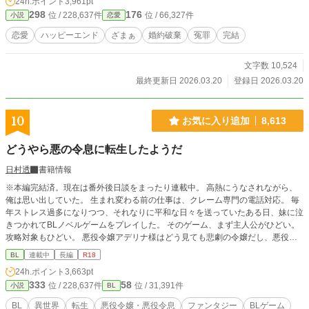
24h.ポイント
3,961pt
298
176
位 / 228,637件
位 / 66,327件
小説
恋愛
恋愛
ハッピーエンド
ざまぁ
婚約破棄
冤罪
完結
文字数 10,524
最終更新日 2026.03.20
登録日 2026.03.20
10
お気に入り追加
8,613
どうやら悪の令息に転生したようだ
日村透
書籍情報
※本編完結済。現在は番外後日談をまったり連載中。 高熱にうなされながら、
俺は思い出していた。 生まれ変わる前の仕事は、クレーム専門の電話対応。 毎
年ストレス過多になりつつ、それなりに平和な日々を送っていたある日、妹に泣
きつかれてBLノベルゲームをプレイした。 そのゲーム、まず主人公がひどい。
攻略対象もひどい。 悪役令嬢アデリナ様はどう見ても悲劇の令嬢だし、悪役令
息リシェルも救いがなさ過ぎる。 「こいつら助けてあげたい……！」 妹と二人
BL
連載中
長編
R18
して語り合っていたら、なんとアデリナ様の弟ランハートとして転生すること
24h.ポイント
3,663pt
に。 ――拝啓 妹よ。我らの望みが叶う時が来た。 俺は必ずやアデリナ様とリ
333
58
位 / 228,637件
位 / 31,391件
小説
BL
シェルを悲劇の運命から助け出し、元凶どもを駆逐してみせよう……！
BL
異世界
転生
悪役令嬢・悪役令息
ファンタジー
BLゲーム