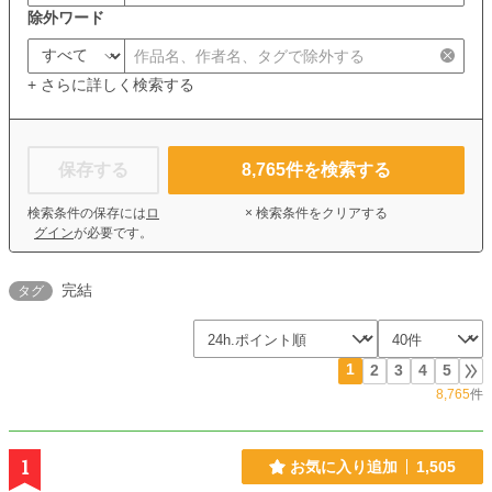
除外ワード
+ さらに詳しく検索する
保存する
8,765
件を検索する
検索条件の保存には
ロ
× 検索条件をクリアする
グイン
が必要です。
完結
タグ
1
2
3
4
5
8,765
件
1
お気に入り追加
1,505