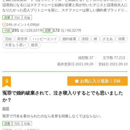
辺境伯になるにはステファニーと結婚が必要と気が付いたデニスと辺境伯夫人に
なりたかった恋人ブリトニーを前に、ステファニーは新しい婚約者ブラッドリー
と共に対抗する。⚫︎デニスの恋人ブリトニーが不公平だと言い、デニスにもチャ
恋愛
完結
長編
ンスをくれと縋り出す。⚫︎そしてデニスとブラッドが言い合いになり、決闘する
24h.ポイント
4,096pt
ことに……。
291
172
位 / 228,637件
位 / 66,327件
小説
恋愛
完結
異世界
ハッピーエンド
婚約破棄
決闘
婿
ざまあ
溺愛
今更もう遅い
腹黒
感想数 37
文字数 77,213
最終更新日 2021.09.26
登録日 2021.09.10
9
お気に入り追加
238
冤罪で婚約破棄されて、泣き寝入りするとでも思いました
か？
南部
冤罪で汚名を着せられたのなら名誉を回復しなくてはならない。
恋愛
完結
短編