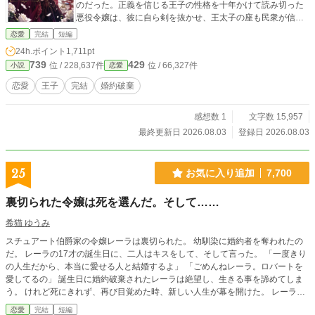
のだった。正義を信じる王子の性格を十年かけて読み切った
悪役令嬢は、彼に自ら剣を抜かせ、王太子の座も民衆が信じ
る物語も奪っていく。処刑前夜、セレスティアが明かす真の
恋愛
完結
短編
目的とは。これは、断罪されるはずの悪役令嬢が、断罪の舞
24h.ポイント
1,711pt
台を自らの戴冠式へ変えた物語。
739
429
位 / 228,637件
位 / 66,327件
小説
恋愛
恋愛
王子
完結
婚約破棄
感想数 1
文字数 15,957
最終更新日 2026.08.03
登録日 2026.08.03
25
お気に入り追加
7,700
裏切られた令嬢は死を選んだ。そして……
希猫 ゆうみ
スチュアート伯爵家の令嬢レーラは裏切られた。 幼馴染に婚約者を奪われたの
だ。 レーラの17才の誕生日に、二人はキスをして、そして言った。 「一度きり
の人生だから、本当に愛せる人と結婚するよ」 「ごめんねレーラ。ロバートを
愛してるの」 誕生日に婚約破棄されたレーラは絶望し、生きる事を諦めてしま
う。 けれど死にきれず、再び目覚めた時、新しい人生が幕を開けた。 レーラに
許しを請い、縋る裏切り者たち。 心を鎖し生きて行かざるを得ないレーラの前
恋愛
完結
短編