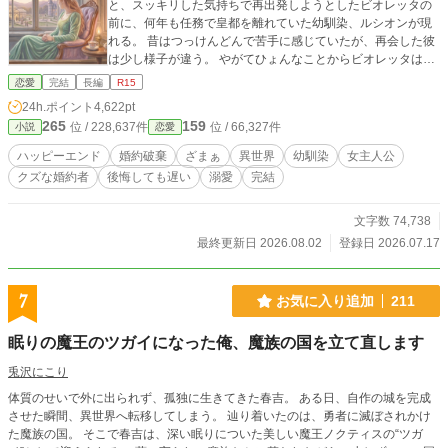
と、スッキリした気持ちで再出発しようとしたビオレッタの
前に、何年も任務で皇都を離れていた幼馴染、ルシオンが現
れる。 昔はつっけんどんで苦手に感じていたが、再会した彼
は少し様子が違う。 やがてひょんなことからビオレッタは、
陛下からの密命を帯びたルシオンと共に、ニリアの「危険な
恋愛
完結
長編
R15
秘密」を暴くことになるのだが……。 ※本作は「小説家にな
24h.ポイント
4,622pt
ろう」さんにも掲載しています。 ※表紙画像はAIで作成した
265
159
位 / 228,637件
位 / 66,327件
小説
恋愛
ものです
ハッピーエンド
婚約破棄
ざまぁ
異世界
幼馴染
女主人公
クズな婚約者
後悔しても遅い
溺愛
完結
文字数 74,738
最終更新日 2026.08.02
登録日 2026.07.17
7
お気に入り追加
211
眠りの魔王のツガイになった俺、魔族の国を立て直します
兎沢にこり
体質のせいで外に出られず、孤独に生きてきた春吉。 ある日、自作の城を完成
させた瞬間、異世界へ転移してしまう。 辿り着いたのは、勇者に滅ぼされかけ
た魔族の国。 そこで春吉は、深い眠りについた美しい魔王ノクティスの“ツガ