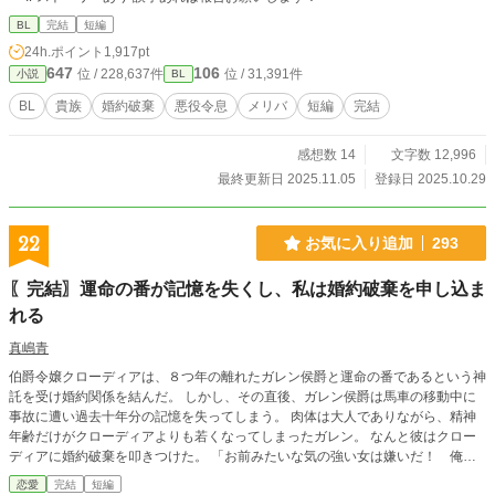
BL
完結
短編
24h.ポイント
1,917pt
647
106
位 / 228,637件
位 / 31,391件
小説
BL
BL
貴族
婚約破棄
悪役令息
メリバ
短編
完結
感想数 14
文字数 12,996
最終更新日 2025.11.05
登録日 2025.10.29
22
お気に入り追加
293
〖完結〗運命の番が記憶を失くし、私は婚約破棄を申し込ま
れる
真嶋青
伯爵令嬢クローディアは、８つ年の離れたガレン侯爵と運命の番であるという神
託を受け婚約関係を結んだ。 しかし、その直後、ガレン侯爵は馬車の移動中に
事故に遭い過去十年分の記憶を失ってしまう。 肉体は大人でありながら、精神
年齢だけがクローディアよりも若くなってしまったガレン。 なんと彼はクロー
ディアに婚約破棄を叩きつけた。 「お前みたいな気の強い女は嫌いだ！ 俺と
は婚約破棄しろ！」 しかし、婚約破棄を申し込まれたクローディアの答えは意
恋愛
完結
短編