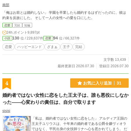
南部
「俺はお前とは婚約しない」 学園を卒業したら婚約するはずだったのに、彼は
約束を反故にした。 そして一人の女性への愛を口にした。
恋愛
完結
短編
24h.ポイント
9,897pt
130
94
位 / 228,637件
位 / 66,327件
小説
恋愛
恋愛
ハッピーエンド
ざまぁ
王子
完結
文字数 13,439
最終更新日 2026.07.30
登録日 2026.07.30
4
お気に入り追加
31
婚約者ではない女性に恋をした王太子は、誰も悪役にしなか
った――心変わりの責任は、自分で取ります
sisisi
「私は、婚約者ではない女性に恋をした」 アルディア王国の
王太子ユリウスは、十年来の婚約者である公爵令嬢ヴィオラ
ではなく、平民出身の女技師リナへ心を惹かれてしまう。 だ