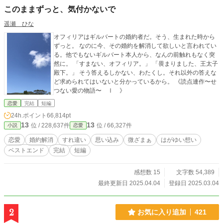
このままずっと、気付かないで
遥瀬 ひな
オフィリアはギルバートの婚約者だ。そう、生まれた時から
ずっと。 なのに今、その婚約を解消して欲しいと言われてい
る。他でもないギルバート本人から、なんの前触れもなく突
然に。 「すまない、オフィリア。」 「畏まりました、王太子
殿下。」 そう答えるしかない、わたくし。それ以外の答えな
ど求められてはいないと分かっているから。 《読点連作〜せ
つない愛の物語〜 Ⅰ 》
恋愛
完結
短編
24h.ポイント
66,814pt
13
13
位 / 228,637件
位 / 66,327件
小説
恋愛
恋愛
婚約解消
すれ違い
思い込み
微ざまぁ
はがゆい想い
ベストエンド
完結
短編
感想数 15
文字数 54,389
最終更新日 2025.04.04
登録日 2025.03.04
2
お気に入り追加
421