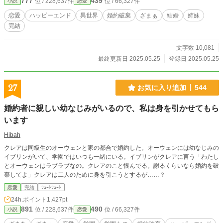
777
439
位 / 228,637件
位 / 66,327件
小説
恋愛
恋愛
ハッピーエンド
異世界
婚約破棄
ざまぁ
結婚
姉妹
完結
文字数 10,081
最終更新日 2025.05.25
登録日 2025.05.25
27
お気に入り追加
544
婚約者に親しい幼なじみがいるので、私は身を引かせてもら
います
Hibah
クレアは同級生のオーウェンと家の都合で婚約した。オーウェンには幼なじみの
イブリンがいて、学園ではいつも一緒にいる。イブリンがクレアに言う「わたし
とオーウェンはラブラブなの。クレアのこと恨んでる。謝るくらいなら婚約を破
棄してよ」クレアは二人のために身を引こうとするが……？
恋愛
完結
ｼｮｰﾄｼｮｰﾄ
24h.ポイント
1,427pt
891
490
位 / 228,637件
位 / 66,327件
小説
恋愛