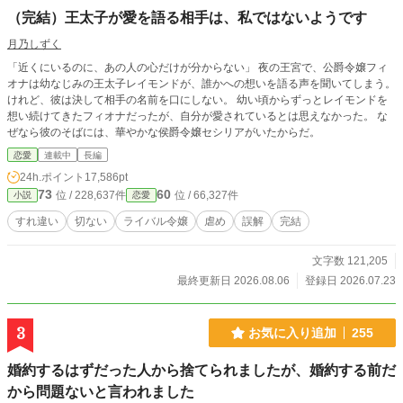
（完結）王太子が愛を語る相手は、私ではないようです
月乃しずく
「近くにいるのに、あの人の心だけが分からない」 夜の王宮で、公爵令嬢フィ
オナは幼なじみの王太子レイモンドが、誰かへの想いを語る声を聞いてしまう。
けれど、彼は決して相手の名前を口にしない。 幼い頃からずっとレイモンドを
想い続けてきたフィオナだったが、自分が愛されているとは思えなかった。 な
ぜなら彼のそばには、華やかな侯爵令嬢セシリアがいたからだ。
恋愛
連載中
長編
24h.ポイント
17,586pt
73
60
位 / 228,637件
位 / 66,327件
小説
恋愛
すれ違い
切ない
ライバル令嬢
虐め
誤解
完結
文字数 121,205
最終更新日 2026.08.06
登録日 2026.07.23
3
お気に入り追加
255
婚約するはずだった人から捨てられましたが、婚約する前だ
から問題ないと言われました