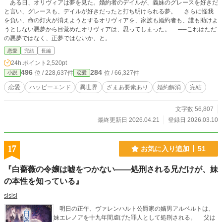
ある日、オリヴィアは夢を見た。婚約者のデイルが、義妹のグレースを好きだ
と言い、グレースも、デイルが好きだったと打ち明けられる夢。 さらに怪我
を負い、命の灯火が消えようとするオリヴィアを、家族も婚約者も、誰も助けよ
うとしない悪夢から目覚めたオリヴィアは、思ってしまった。 ──これはただ
の悪夢ではなく、正夢ではないか、と。
恋愛
完結
長編
24h.ポイント
2,520pt
496
284
位 / 228,637件
位 / 66,327件
小説
恋愛
恋愛
ハッピーエンド
異世界
ざまあ要素あり
婚約解消
完結
文字数 56,807
最終更新日 2026.04.21
登録日 2026.03.10
17
お気に入り追加
51
『白薔薇の令嬢は嘘をつかない――処刑される兄だけが、妹
の本性を知っている』
sisisi
明日の正午、ヴァレンハルト公爵家の嫡男アルベルトは、
妹エレノアを十九年間虐げた罪人として処刑される。 父は