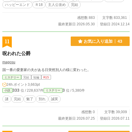
ハッピーエンド
Ｒ18
主人公攻め
完結
感想数 883
文字数 833,361
最終更新日 2026.05.30
登録日 2024.12.14
11
お気に入り追加
43
呪われた公爵
magosu
国一番の愛妻家の夫がある日突然別人の様に変わった。
ミステリー
完結
短編
R15
24h.ポイント
3,663pt
333
3
位 / 228,637件
位 / 5,380件
小説
ミステリー
謎
完結
魅了
別れ
誠実
感想数 0
文字数 39,009
最終更新日 2026.07.25
登録日 2026.07.11