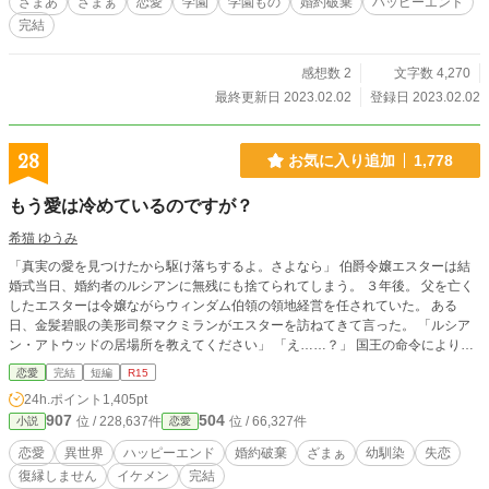
ざまあ
ざまぁ
恋愛
学園
学園もの
婚約破棄
ハッピーエンド
完結
感想数 2
文字数 4,270
最終更新日 2023.02.02
登録日 2023.02.02
28
お気に入り追加
1,778
もう愛は冷めているのですが？
希猫 ゆうみ
「真実の愛を見つけたから駆け落ちするよ。さよなら」 伯爵令嬢エスターは結
婚式当日、婚約者のルシアンに無残にも捨てられてしまう。 ３年後。 父を亡く
したエスターは令嬢ながらウィンダム伯領の領地経営を任されていた。 ある
日、金髪碧眼の美形司祭マクミランがエスターを訪ねてきて言った。 「ルシア
ン・アトウッドの居場所を教えてください」 「え……？」 国王の命令によりエ
スターの元婚約者を探しているとのこと。 忘れたはずの愛しさに突き動かさ
恋愛
完結
短編
R15
れ、マクミラン司祭と共にルシアンを探すエスター。 しかしルシアンとの再会
24h.ポイント
1,405pt
で心優しいエスターの愛はついに冷め切り、完全に凍り付く。 「助けてくれエ
907
504
位 / 228,637件
位 / 66,327件
小説
恋愛
スター！僕を愛しているから探してくれたんだろう！？」 「いいえ。あなたへ
の愛はもう冷めています」 やがて悲しみはエスターを真実の愛へと導いてい
恋愛
異世界
ハッピーエンド
婚約破棄
ざまぁ
幼馴染
失恋
く…… ◇ ◇ ◇ 完結いたしました！ありがとうございました！ 誤字報告の
復縁しません
イケメン
完結
ご協力にも心から感謝申し上げます。