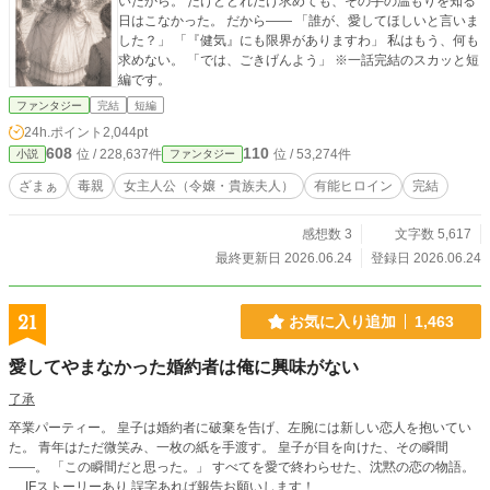
いたから。 だけどどれだけ求めても、その手の温もりを知る
日はこなかった。 だから—— 「誰が、愛してほしいと言いま
した？」 「『健気』にも限界がありますわ」 私はもう、何も
求めない。 「では、ごきげんよう」 ※一話完結のスカッと短
編です。
ファンタジー
完結
短編
24h.ポイント
2,044pt
608
110
位 / 228,637件
位 / 53,274件
小説
ファンタジー
ざまぁ
毒親
女主人公（令嬢・貴族夫人）
有能ヒロイン
完結
感想数 3
文字数 5,617
最終更新日 2026.06.24
登録日 2026.06.24
21
お気に入り追加
1,463
愛してやまなかった婚約者は俺に興味がない
了承
卒業パーティー。 皇子は婚約者に破棄を告げ、左腕には新しい恋人を抱いてい
た。 青年はただ微笑み、一枚の紙を手渡す。 皇子が目を向けた、その瞬間
——。 「この瞬間だと思った。」 すべてを愛で終わらせた、沈黙の恋の物語。
IFストーリーあり 誤字あれば報告お願いします！