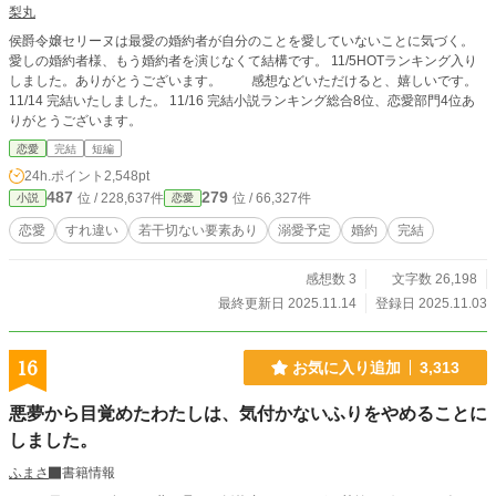
梨丸
侯爵令嬢セリーヌは最愛の婚約者が自分のことを愛していないことに気づく。
愛しの婚約者様、もう婚約者を演じなくて結構です。 11/5HOTランキング入り
しました。ありがとうございます。 感想などいただけると、嬉しいです。
11/14 完結いたしました。 11/16 完結小説ランキング総合8位、恋愛部門4位あ
りがとうございます。
恋愛
完結
短編
24h.ポイント
2,548pt
487
279
位 / 228,637件
位 / 66,327件
小説
恋愛
恋愛
すれ違い
若干切ない要素あり
溺愛予定
婚約
完結
感想数 3
文字数 26,198
最終更新日 2025.11.14
登録日 2025.11.03
16
お気に入り追加
3,313
悪夢から目覚めたわたしは、気付かないふりをやめることに
しました。
ふまさ
書籍情報