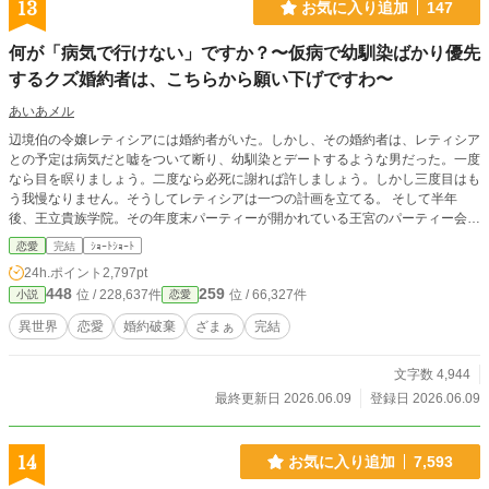
13
お気に入り追加
147
何が「病気で行けない」ですか？〜仮病で幼馴染ばかり優先
するクズ婚約者は、こちらから願い下げですわ〜
あいあメル
辺境伯の令嬢レティシアには婚約者がいた。しかし、その婚約者は、レティシア
との予定は病気だと嘘をついて断り、幼馴染とデートするような男だった。一度
なら目を瞑りましょう。二度なら必死に謝れば許しましょう。しかし三度目はも
う我慢なりません。そうしてレティシアは一つの計画を立てる。 そして半年
後、王立貴族学院。その年度末パーティーが開かれている王宮のパーティー会
場。突然レティシアは婚約破棄を宣言され、レティシアを断罪する声が響き渡っ
恋愛
完結
ｼｮｰﾄｼｮｰﾄ
た。それを聞いたレティシアはニヤリとする。全て計画通り。と。
24h.ポイント
2,797pt
448
259
位 / 228,637件
位 / 66,327件
小説
恋愛
異世界
恋愛
婚約破棄
ざまぁ
完結
文字数 4,944
最終更新日 2026.06.09
登録日 2026.06.09
14
お気に入り追加
7,593