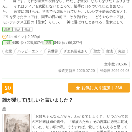
「――嫌です。それが聖女の役目なら、わたしは聖女になんてなりたくありませ
ん」 それはティアも意図しないところで、勝手に口をついて出た言葉だっ
た。 家族に虐げられ、学園でも虐められていた、ガルシア子爵家の次女とし
て生を受けたティアは、国王の目の前で、そう告げた。 どうやらティアは、
モンテルクス王国の【聖女】らしい。 神に選ばれたとされる、聖女としての
証が確認された日、国王はティアに命じた。 「聖女は、瘴気を払える唯一の存
恋愛
完結
長編
在だ。 聖女としての誇りを持って、国を守ってくれ」 国王の台詞にティアは
24h.ポイント
2,059pt
疑問がわいた。 国を守るとは、人を守るということだ。 その人の中には、
600
345
位 / 228,637件
位 / 66,327件
小説
恋愛
自分を虐げてきた家族や虐めてきた学園の人々も、当然含まれている。 嫌
だ、と思った。どれほど罵られようと、助けたくない。誇りなんてどうでもい
恋愛
ハッピーエンド
異世界
ざまあ要素あり
聖女
魔法
完結
い。 ティアは、心のままに王命を拒否してしまい――？
文字数 70,536
最終更新日 2026.07.20
登録日 2026.06.03
20
お気に入り追加
269
誰が愛してほしいと言いました？
翠
「お姉ちゃんなんだから、わかるでしょう？」 いつだって妹
の不始末は姉の責任。 「家族のため」その言葉に必死に応え
ていた、幼い頃の私。そうすれば、愛してもらえると思って