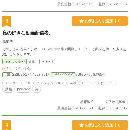
最終更新日 2024.03.09
登録日 2022.03.02
8
お気に入り追加
0
私の好きな動画配信者。
黒猫侍
そのままの内容ですが。主にyoutube等で閲覧していてふと興味を持った方々を
紹介しております。
ｴｯｾｲ・ﾉﾝﾌｨｸｼｮﾝ
連載中
ｼｮｰﾄｼｮｰﾄ
24h.ポイント
0pt
228,851
8,865
位 / 228,851件
位 / 8,865件
小説
ｴｯｾｲ・ﾉﾝﾌｨｸｼｮﾝ
エッセイ
日常
ノンフィクション
実話
Youtuber
youtube
動画
podcast
笑
感想数 0
文字数 1,928
最終更新日 2019.03.21
登録日 2019.03.19
9
お気に入り追加
0