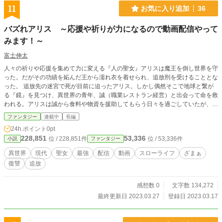
11
お気に入り追加
36
バズれアリス ～応援や祈りが力になるので動画配信やって
みます！～
富士伸太
人々の祈りや応援を集めて力に変える『人の聖女』アリスは魔王を倒し世界を守
った。だがその功績を妬んだ王から濡れ衣を着せられ、追放刑を受けることとな
った。 追放先の迷宮で死が目前に迫ったアリス。しかし偶然そこで地球と繋が
る『鏡』を見つけ、異世界の青年、誠（職業レストラン経営）と出会って命を救
われる。アリスは誠から食料や物資を援助してもらう日々を過ごしていたが、あ
るとき「動画配信してみないか？」という誘いを受ける。地球の人々は異世界の
ファンタジー
連載中
長編
光景やアリスの強烈なキャラクターに驚き、動画は凄まじい勢いでバズる。する
24h.ポイント
0pt
となぜかアリスの体に凄まじい魔力が流れ込み…… ※小説家になろうでも投稿
228,851
53,336
位 / 228,851件
位 / 53,336件
小説
ファンタジー
しています
異世界
現代
聖女
最強
配信
動画
スローライフ
ざまぁ
復讐
追放
感想数 0
文字数 134,272
最終更新日 2023.03.27
登録日 2023.03.17