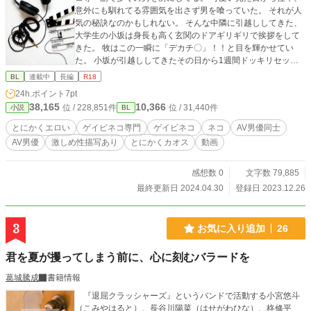
意外にも馴れてる雰囲気を出さず男を喰っていた。 それが人
気の秘訣なのかもしれない。 そんな中隣に引越ししてきた、
大学生の小坂は身長も高く玄関のドアギリギリで挨拶をして
きた。 牧はこの一瞬に「デカチ〇」！！と目を輝かせてい
た。 小坂が引越ししてきたその日から1週間ドッキリセック
〇が始まってしまいバタバタする日々を過ごし始めた。 -------
BL
連載中
長編
R18
------*-----------------------*-----------------------------*--------------------*
24h.ポイント
7pt
---------- ★作品を書こうと思ったきっかけ 枝浬菰の好きがつ
38,165
10,366
位 / 228,851件
位 / 31,440件
小説
BL
まった作品です、とりあえず妄想中の牧くんが可愛すぎて文
章にしちゃった、、、。 な、感じです。あと一度はこういう
とにかくエロい
ゲイビネコ専門
ゲイビネコ
ネコ
AV男優同士
の書いてみたかったというのもあります。 某サイトから引っ
AV男優
激しめ性描写あり
とにかくカオス
動画
越し中になります。 1日2話ずつ更新しています。 好きかも、
続きが気になるかもと思ったら【お気に入り】一票をお願い
します。 ※文章の無断転載禁止。 ※性描写多く含みます
感想数 0
文字数 79,885
最終更新日 2024.04.30
登録日 2023.12.26
3
お気に入り追加
26
君を夏が攫ってしまう前に、心に刻むバラードを
葛城騰成
書籍情報
『退屈クラッシャーズ』というバンドで活動する小宮悠斗
（こみやはると）、長谷川陽菜（はせがわひな）、柊修平