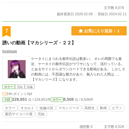
文字数 8,078
最終更新日 2026.02.09
登録日 2024.02.11
7
お気に入り追加
1
誘いの動画【マカシリーズ・２２】
hosimure
ケータイにまつわる都市伝説は数多い。 オレの周囲でも最
近、ケータイの都市伝説がウワサになって、流行っている。
とあるサイトからダウンロードできる動画がある。 しかしそ
の動画には、不思議な魅力があり、魅入られた人間は…。
【マカシリーズ】になります。
ホラー
完結
短編
24h.ポイント
0pt
228,851
8,508
位 / 228,851件
位 / 8,508件
小説
ホラー
ホラー
オカルト
短編小説
マカシリーズ
高校生
動画
ピアノ
最恐サイコパス賞
完結
感想数 0
文字数 8,528