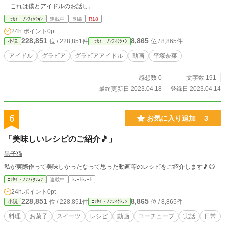
これは僕とアイドルのお話し。
ｴｯｾｲ・ﾉﾝﾌｨｸｼｮﾝ
連載中
長編
R18
24h.ポイント
0pt
228,851
8,865
位 / 228,851件
位 / 8,865件
小説
ｴｯｾｲ・ﾉﾝﾌｨｸｼｮﾝ
アイドル
グラビア
グラビアアイドル
動画
平塚奈菜
感想数 0
文字数 191
最終更新日 2023.04.18
登録日 2023.04.14
6
お気に入り追加
3
「美味しいレシピのご紹介🎵」
黒子猫
私が実際作って美味しかったなって思った動画等のレシピをご紹介します🎵😄
ｴｯｾｲ・ﾉﾝﾌｨｸｼｮﾝ
連載中
ｼｮｰﾄｼｮｰﾄ
24h.ポイント
0pt
228,851
8,865
位 / 228,851件
位 / 8,865件
小説
ｴｯｾｲ・ﾉﾝﾌｨｸｼｮﾝ
料理
お菓子
スイーツ
レシピ
動画
ユーチューブ
実話
日常