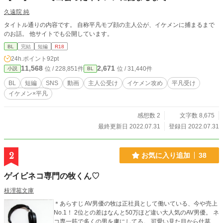
久遠院 純
タイトル通りの内容です。 自称平凡モブ顔の主人公が、イケメンに捕まるまで
のお話。 他サイトでも公開しています。
BL
完結
短編
R18
24h.ポイント
92pt
11,568
2,671
位 / 228,851件
位 / 31,440件
小説
BL
BL
短編
SNS
動画
主人公受け
イケメン攻め
平凡受け
イケメン×平凡
感想数 2
文字数 8,675
最終更新日 2022.07.31
登録日 2022.07.31
2
お気に入り追加
38
ゲイビネコ専門の牧くん♡
枝浬菰文庫
＊あらすじ AV男優の牧は正社員として働いている、今や売上
No.1！ 2位との差はなんと50万ほど違い大人気のAV男優。 ネ
コ専一筋で多くの男を虜にしてる。 可愛い見た目から仕草、