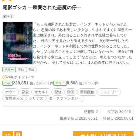
電影ゴシカ ―幽閉された悪魔の仔―
摩訶子
『もしも幽閉された姫君に、インターネットが与えられた
ら』 悪魔の娘である美しい少女は、生まれてすぐに屋敷の一
室に幽閉され、外に出ることを許されず孤独に暮らしてい
た。 外の世界を見たいと訴える少女に、父が唯一許したの
は、インターネットを利用して外の世界を知ることだった。
しかし父は娘のことをよく理解してはいなかった。 彼女が“自
ら発信する側に立ってしまう”などとは、考えもつかなかった
のだから。 そして少女はついに、1人の青年に許されない恋
をしてしまい……。 ライブ配信、会話、ダイレクトメッセー
ホラー
完結
長編
ジ… あらゆるシーンを独特な視点で追いかけ、《悪魔の仔》
24h.ポイント
0pt
の真相に迫る【動画配信ゴシックホラーラブストーリー】。
228,851
8,508
位 / 228,851件
位 / 8,508件
小説
ホラー
※最初は1話あたりの文字数が少ないですが、そのうち増えま
す！ ※完結見込み(ベースは完成済み) 【ゲーム版はコチラ】
ホラー
恋愛
オカルト
配信
動画
動画配信
ミステリー
https://novelgame.jp/games/show/7253
女性主人公
シリアス
ダークファンタジー
感想数 0
文字数 30,646
最終更新日 2025.06.21
登録日 2025.06.01
お気に入り追加
75