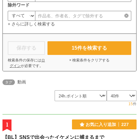
除外ワード
+ さらに詳しく検索する
保存する
15
件を検索する
検索条件の保存には
ロ
× 検索条件をクリアする
グイン
が必要です。
動画
タグ
15
件
1
お気に入り追加
227
【BL】SNSで出会ったイケメンに捕まるまで