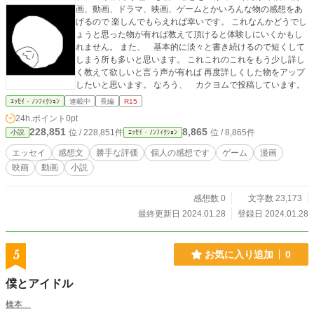
画、動画、ドラマ、映画、ゲームとかいろんな物の感想をあ
げるので 楽しんでもらえれば幸いです。 これなんかどうでし
ょうと思った物が有れば教えて頂けると体験しにいくかもし
れません。 また、 基本的に淡々と書き続けるので短くして
しまう所も多いと思います。 これこれのこれをもう少し詳し
く教えて欲しいと言う声が有れば 再度詳しくした物をアップ
したいと思います。 なろう、 カクヨムで投稿しています。
ｴｯｾｲ・ﾉﾝﾌｨｸｼｮﾝ
連載中
長編
R15
24h.ポイント
0pt
228,851
8,865
位 / 228,851件
位 / 8,865件
小説
ｴｯｾｲ・ﾉﾝﾌｨｸｼｮﾝ
エッセイ
感想文
勝手な評価
個人の感想です
ゲーム
漫画
映画
動画
小説
感想数 0
文字数 23,173
最終更新日 2024.01.28
登録日 2024.01.28
5
お気に入り追加
0
僕とアイドル
橋本