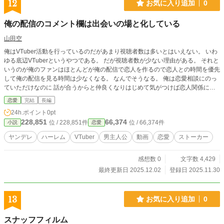
12
お気に入り追加
0
俺の配信のコメント欄は出会いの場と化している
山田空
俺はVTuber活動を行っているのだがあまり視聴者数は多いとはいえない。 いわ
ゆる底辺VTuberというやつである。 だが視聴者数が少ない理由がある。 それと
いうのが俺のファンはほとんどが俺の配信で恋人を作るので恋人との時間を優先
して俺の配信を見る時間は少なくなる。 なんでそうなる。 俺は恋愛相談にのっ
ていただけなのに 話が合うからと仲良くなりはじめて気がつけば恋人関係にな
っているとか羨ましいにもほどがある。 そして俺は恋人いない歴=年齢の男子高
恋愛
完結
長編
校生である。 だから少しいやかなり羨ましいと思っている。 だが俺は知らな
24h.ポイント
0pt
い。 恋人を作っていない俺のファンの女の子全員が俺のガチ恋勢であることを
228,851
66,374
位 / 228,851件
位 / 66,374件
小説
恋愛
そしてやがて俺はそいつらとリアルでも出会うことになることを
ヤンデレ
ハーレム
VTuber
男主人公
動画
恋愛
ストーカー
感想数 0
文字数 4,429
最終更新日 2025.12.02
登録日 2025.11.30
13
お気に入り追加
0
スナッフフィルム