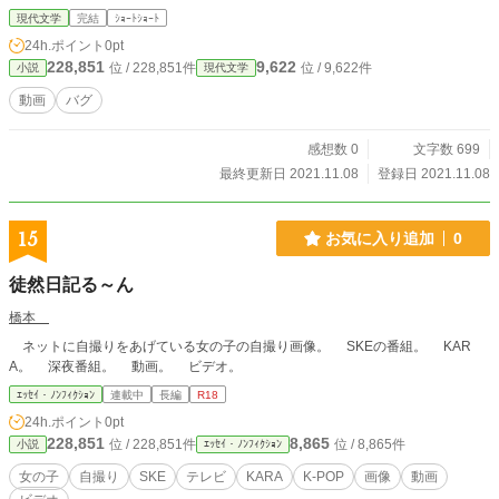
現代文学
完結
ｼｮｰﾄｼｮｰﾄ
24h.ポイント
0pt
228,851
9,622
位 / 228,851件
位 / 9,622件
小説
現代文学
動画
バグ
感想数 0
文字数 699
最終更新日 2021.11.08
登録日 2021.11.08
15
お気に入り追加
0
徒然日記る～ん
橋本
ネットに自撮りをあげている女の子の自撮り画像。 SKEの番組。 KAR
A。 深夜番組。 動画。 ビデオ。
ｴｯｾｲ・ﾉﾝﾌｨｸｼｮﾝ
連載中
長編
R18
24h.ポイント
0pt
228,851
8,865
位 / 228,851件
位 / 8,865件
小説
ｴｯｾｲ・ﾉﾝﾌｨｸｼｮﾝ
女の子
自撮り
SKE
テレビ
KARA
K-POP
画像
動画