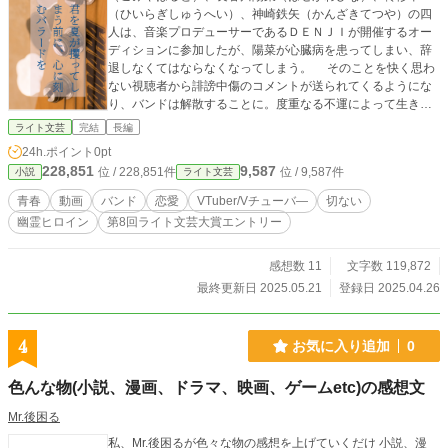
（ひいらぎしゅうへい）、神崎鉄矢（かんざきてつや）の四
人は、音楽プロデューサーであるＤＥＮＪＩが開催するオー
ディションに参加したが、陽菜が心臓病を患ってしまい、辞
退しなくてはならなくなってしまう。 そのことを快く思わ
ない視聴者から誹謗中傷のコメントが送られてくるようにな
り、バンドは解散することに。度重なる不運によって生きる
希望を失くした陽菜に元気を与えたいと願うが、誹謗中傷の
ライト文芸
完結
長編
トラウマによってギターを弾けなくなってしまった悠斗は、
24h.ポイント
0pt
具体的な方法を思い付かずにいた。 高校の入学式が行われ
228,851
9,587
位 / 228,851件
位 / 9,587件
小説
ライト文芸
る前日。公園でギターを弾く女の子に声を掛けると、彼女か
ら自分が幽霊だという話を聞かせられる。しかも、幽霊にな
青春
動画
バンド
恋愛
VTuber/Vチューバ―
切ない
る前の事を何一つ覚えていないのだという。さらに、悠斗の
幽霊ヒロイン
第8回ライト文芸大賞エントリー
トラウマの克服を手伝う代わりに、記憶を取り戻す手伝いを
してほしいと幽霊から頼まれてしまい――!! 最愛の人の心
臓が止まるよりも先に、退屈な日常を壊せるか？
感想数 11
文字数 119,872
最終更新日 2025.05.21
登録日 2025.04.26
4
お気に入り追加
0
色んな物(小説、漫画、ドラマ、映画、ゲームetc)の感想文
Mr.後困る
私、Mr.後困るが色々な物の感想を上げていくだけ 小説、漫