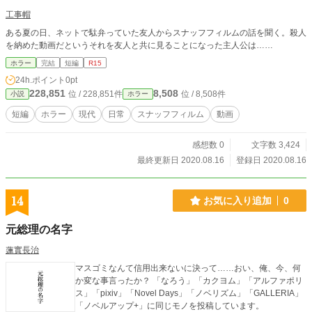
工事帽
ある夏の日、ネットで駄弁っていた友人からスナッフフィルムの話を聞く。殺人
を納めた動画だというそれを友人と共に見ることになった主人公は……
ホラー
完結
短編
R15
24h.ポイント
0pt
228,851
8,508
位 / 228,851件
位 / 8,508件
小説
ホラー
短編
ホラー
現代
日常
スナッフフィルム
動画
感想数 0
文字数 3,424
最終更新日 2020.08.16
登録日 2020.08.16
14
お気に入り追加
0
元総理の名字
蓮實長治
マスゴミなんて信用出来ないに決って……おい、俺、今、何
か変な事言ったか？ 「なろう」「カクヨム」「アルファポリ
ス」「pixiv」「Novel Days」「ノベリズム」「GALLERIA」
「ノベルアップ+」に同じモノを投稿しています。