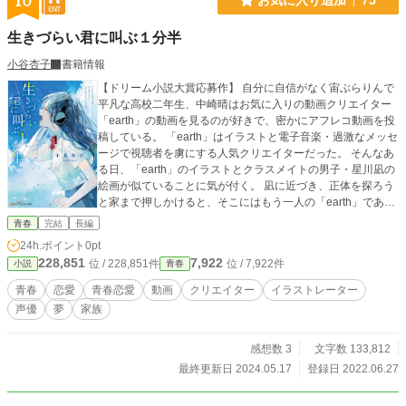
10
生きづらい君に叫ぶ１分半
小谷杏子
書籍情報
【ドリーム小説大賞応募作】 自分に自信がなく宙ぶらりんで
平凡な高校二年生、中崎晴はお気に入りの動画クリエイター
「earth」の動画を見るのが好きで、密かにアフレコ動画を投
稿している。 「earth」はイラストと電子音楽・過激なメッセ
ージで視聴者を虜にする人気クリエイターだった。 そんなあ
る日、「earth」のイラストとクラスメイトの男子・星川凪の
絵画が似ていることに気が付く。 凪に近づき、正体を探ろう
と家まで押しかけると、そこにはもう一人の「earth」である
蓮見芯太がいた。 イラスト担当の凪、動画担当の芯太。二人
青春
完結
長編
の活動を秘密にする代わりに、晴も「earth」のメッセージに
24h.ポイント
0pt
声を吹き込む覆面声優に抜擢された。 天才的な凪と、天才に
228,851
7,922
位 / 228,851件
位 / 7,922件
小説
青春
憧れる芯太。二人が秘める思いを知っていき、晴も自信を持
ち、諦めていた夢を思い出す。 がむしゃらな夢と苦い青春を
青春
恋愛
青春恋愛
動画
クリエイター
イラストレーター
詰め込んだ物語です。応援よろしくお願いします。
声優
夢
家族
感想数 3
文字数 133,812
最終更新日 2024.05.17
登録日 2022.06.27