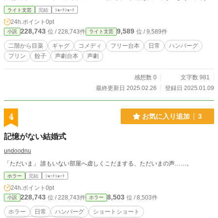
てください！。 性別不問です。 その場合は一人称や語尾の変更をお願いいたし
ライト文芸
完結
ｼｮｰﾄｼｮｰﾄ
ます。 動画・音声投稿サイトに使用する場合は、使用許可は不要ですが一言い
24h.ポイント
0pt
ただけると嬉しいです。 大変喜びます。 自作発言、転載はご遠慮ください。 著
228,743
9,589
位 / 228,743件
位 / 9,589件
小説
ライト文芸
作権は放棄しておりません。 使用の際は作者名を記載してください。 性別不
問、内容や世界観が変わらない程度の変更や語尾の変更、方言等構いません。
二階から目薬
ギャグ
コメディ
フリー台本
日常
ハンバーグ
プリン
餃子
声劇台本
声劇
感想数 0
文字数 981
最終更新日 2025.02.26
登録日 2025.01.09
4
お気に入り追加
3
記憶がない結婚式
undoodnu
「ただいま」 誰もいない部屋へ虚しくこだまする、ただいまの声……。
ホラー
完結
ｼｮｰﾄｼｮｰﾄ
24h.ポイント
0pt
228,743
8,503
位 / 228,743件
位 / 8,503件
小説
ホラー
ホラー
日常
ハンバーグ
ショートショート