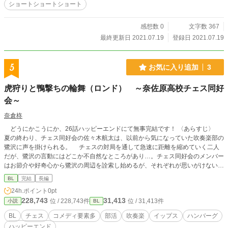
ショートショートショート
感想数 0
文字数 367
最終更新日 2021.07.19
登録日 2021.07.19
5
お気に入り追加
3
虎狩りと鴨撃ちの輪舞（ロンド） ～奈佐原高校チェス同好
会～
奈倉柊
どうにかこうにか、26話ハッピーエンドにて無事完結です！ 〈あらすじ〉
夏の終わり、チェス同好会の佐々木航太は、以前から気になっていた吹奏楽部の
鷺沢に声を掛けられる。 チェスの対局を通して急速に距離を縮めていく二人
だが、鷺沢の言動にはどこか不自然なところがあり…。チェス同好会のメンバー
はお節介や好奇心から鷺沢の周辺を詮索し始めるが、それぞれが思いがけない事
態に直面することになる。 チェス同好会による「鷺沢と航太を幸せにしよう
BL
完結
長編
プロジェクト」は成功するのか？ そして彼ら自身、各々の幸せにたどり着く
24h.ポイント
0pt
ことができるのか？ 〈登場人物〉 佐々木航太、チェス同好会二年。とりあえ
228,743
31,413
位 / 228,743件
位 / 31,413件
小説
BL
ずチェスと鷺沢に夢中。好きな駒はナイト。 鷺沢悠、吹奏楽部二年。諸事情
あって人生最悪の夏を過ごしている。好きな駒は（推定）ビショップ。 仁木
BL
チェス
コメディ要素多
部活
吹奏楽
イップス
ハンバーグ
未来、チェス同好会二年。鷺沢の不幸感が気になって探りを入れたら面倒な事態
ハッピーエンド