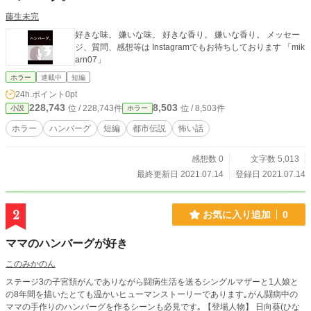
藤生未完
好きな味。 嫌いな味。 好きな香り。 嫌いな香り。 メッセー
ジ、質問、感想等は Instagramでもお待ちしております 「mik
arn07」
ホラー
連載中
短編
24h.ポイント
0pt
228,743
8,503
位 / 228,743件
位 / 8,503件
小説
ホラー
ホラー
ハンバーグ
短編
都市伝説
怖い話
感想数 0
文字数 5,013
最終更新日 2021.07.14
登録日 2021.07.14
2
お気に入り追加
0
ママのハンバーグが好き
このみかのん
ステージ3の子宮頚がんでありながら闘病生活を送るシングルマザーと1人娘と
の8年間を描いたとても温かいヒューマンストーリーであります｡がん闘病中の
ママの手作りのハンバーグを作るシーンも必見です｡ 【登場人物】 日向葵(ひな