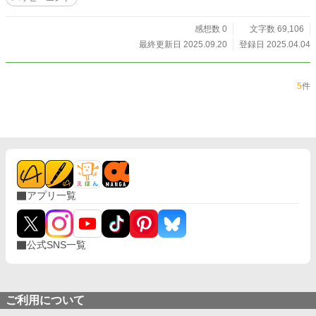
に。好きな駒は、安直にクイーン。 大宮哲生、チェス同好会二年。自他共に
認める「目つき悪い奴」。頭の良さがたまに暴走する。好きな駒はルーク。
熊田将吾、チェス同好会一年。通称クマ、見た目もクマ。気は優しくて力持ち。
感想数 0
文字数 69,106
好きな駒はキング。 鮎川凛久、帰宅部二年。鷺沢いわく「普通に性格悪
最終更新日 2025.09.20
登録日 2025.04.04
い」。チェスに興味はない。 チェスなんかルールも知らない、という方、大
歓迎です。色々ルビ振ったりもしてますが、何となく雰囲気で流してください。
謎の記号や専門用語やいちいち細かい対局シーンなどは、まるっと読み飛ばして
5
件
いただいてOKです。 ちなみに、チェス知ってる、やってる、好き、という方
へ。 各話タイトル＆ストーリー展開は、1851年のアンデルセンvsキーゼルツ
キーの「不滅の名局」をベースにしています（解釈は個人的なものです）。
作中の航太と鷺沢の対局シーンはすべて実在の棋譜を借用しています。一局目は
前述のアンデルセンvsキーゼルツキー、二局目はペトロシアンvsパフマン、三曲
目がレティvsアレキン（アリョーヒン）という無茶っぷりです。現代の高校生が
19世紀のグランドマスターのチェスを指すわけないんですが、その辺はあまり
突っ込まないでください。
アプリ一覧
公式SNS一覧
ご利用について