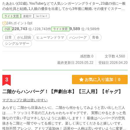
たあおい)(32歳)､YouTubeなどで人気シンガーソングライター｡23歳の頃に一般
の会社員と結婚｡1人娘の優奈を出産してから3年後に離婚､その後すぐステージ3
の子宮頚がんを患い､余命5年と宣告する｡ 日向優奈(ひなたゆうな)(8歳)､小学3年
ライト文芸
連載中
ｼｮｰﾄｼｮｰﾄ
生｡葵の1人娘｡将来の夢はインフルエンサーやファッションモデルになること｡
24h.ポイント
0pt
月島数士(つきしまかずし)(42歳)葵のかかりつけの病院の主治医の産婦人科医｡
228,743
9,589
位 / 228,743件
位 / 9,589件
小説
ライト文芸
小川公美(おがわさとみ)(31歳)中高校時代のアマチュアガールズバンドの元メン
バー､ベースを担当｡職業は中学校音楽教員｡
日常
がん闘病
ヒューマンドラマ
ハンバーグ
青春
シングルマザー
感想数 0
文字数 4,560
最終更新日 2026.05.22
登録日 2026.04.20
3
お気に入り追加
0
二階からハンバーグ！【声劇台本】【三人用】【ギャグ】
マグカップと鋏は使いやすい
あらすじ 二階から目薬みたいに、二階から何かをしてみようと言い出した三人
は……？ ツッコミ不在の三人わちゃわちゃギャグです。 実際にやるときっと危
険なので良い子はマネしないようにお願いします！！ 最後はハンバーグの空気
抜きを二階と一階でやってる感じです。楽しく演じてくださると嬉しいです。
性別不問 アレンジ、アドリブ追加ok！ 語尾や一人称は言いやすいように変更し