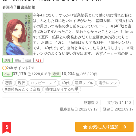
春瀬湖子
書籍情報
今年41になり、すっかり営業部長として働く頃に慣れた私に
は、ふとした時に思い出す彼がいた。 盛岡大輔。 同期入社の
その男はいつも私の少し前を走っていてー⋯。 今(40代)と当
時(20代)で変わったこと、変わらなかったこととは⋯？ Twitte
rにて五四 餡様との突発あみだくじ企画参加小説になりま
す。 お題は「40代」「喧嘩ばかりする相手」「電子レンジ」
です。 40代ですが、当時と今をいったりきたりします。 ※電
子レンジのよくない使い方が出ます。 必ずメーカー様の使用
方法を守り正しく安全にお使いください。 小説のような使い
恋愛
完結
短編
R18
方をすると主人公みたいに怒られます。 責任は取れませんの
24h.ポイント
7pt
で説明書通りにお使いください。 ※他サイト様にも投稿して
37,179
16,234
位 / 228,618件
位 / 66,320件
小説
恋愛
おります
恋愛
現代
ハッピーエンド
40代
喧嘩ップル
電子レンジ
#突発あみだくじ企画
喧嘩ばかりする相手
感想数 0
文字数 14,140
最終更新日 2022.09.17
登録日 2022.09.17
2
お気に入り追加
0