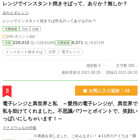
レンジでインスタント焼きそばって、ありか？無しか？
みかんオレンジ
レンジでインスタント焼きそば作るのってありなのか？
大衆娯楽
完結
短編
24h.ポイント
0pt
228,618
6,071
位 / 228,618件
位 / 6,071件
小説
大衆娯楽
インスタント焼きそば
日常
電子レンジ
感想数 0
文字数 395
最終更新日 2021.08.20
登録日 2021.08.20
3
お気に入り追加
19
電子レンジと異世界と私 ～愛用の電子レンジが、異世界で
私を助けてくれました。不思議パワーとポイントで、笑顔い
っぱいにしちゃいます！～
マクスウェルの仔猫
※表紙を戻しました、ごめんなさい！ ● 11才のアイラは『満