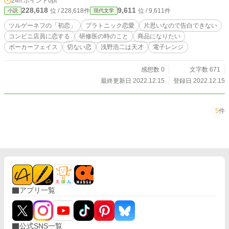
24h.ポイント
0pt
228,618
9,611
位 / 228,618件
位 / 9,611件
小説
現代文学
ツルゲーネフの「初恋」
プラトニック恋愛
片思いなので告白できない
コンビニ店員に恋する
研修医の時のこと
商品になりたい
ポーカーフェイス
切ない恋
浅野浩二は天才
電子レンジ
感想数 0
文字数 671
最終更新日 2022.12.15
登録日 2022.12.15
5
件
アプリ一覧
公式SNS一覧