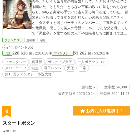
腹亭』という人気食堂の看板娘として、ときおり浮かんでく
る聞いたことも見たこともない言葉の数々に首をひねりなが
らも、学校と実家の手伝いに走り回る毎日を送っていた。 冒
険者から転職して食堂を営む頼りがいのある父親ダスティ
と、ダスティと同じパーティのメンバーにして冒険者ギルド
の元職員、優しくて美人の母親エミル。 そんな父と母、そし
て『満腹亭』を愛する町の人間や冒険者たちに囲まれて送る
日々はアイラにとって幸せいっぱいの毎日であった。 だが、
ファンタジー
連載中
長編
ギルドの目の前に『荒鷲亭』という食堂ができてから、状況
24h.ポイント
0pt
は刻一刻と翳りを見せ始める。『荒鷲亭』が『満腹亭』の人
228,618
53,262
位 / 228,618件
位 / 53,262件
小説
ファンタジー
気をやっかみ、あの手この手で嫌がらせをし始めたのだ。 ●
ある日。 『荒鷲亭』によって友達のトーマの実家の店が閉店
ファンタジー
異世界
ポジティブ女子
一人ボケツッコミ
するかもしれないことを耳にしたアイラは、『満腹亭』を盛
スローライフ
転生
電子レンジ
天使
日常
り立てる為に頑張ろうと決意を新たにする。 その夜、新メ
第18回ファンタジー小説大賞
ニューを考えながら眠りについたアイラは、幼い頃から繰り
返し見てきた黒髪の女子の言動と出来事を見て、そこで自分
が日本から異世界に転生したことに気付く。 そんなアイラが
感想数 6
文字数 54,888
目を覚ますと、視界の端にある『メニュー』の表示と日本で
最終更新日 2025.10.14
登録日 2024.11.23
の相棒、電子レンジが自分の学習机に乗っかっているのを見
て唖然とする。 『この『メニュー』でUber頼めますか？』 ●
この物語は、転生したOLが神様から貰ったスキルとアイテ
4
お気に入り追加
1
ム、電子レンジがもたらす不思議パワー（ポイント）をフル
活用して幸せなで楽しい毎日を送ろうと頑張るお話です。
スタートボタン
水瀬白龍