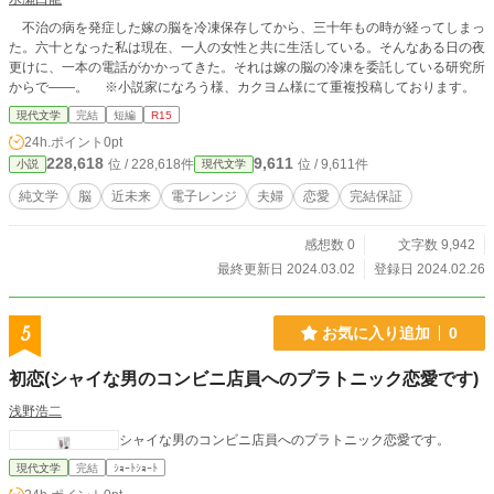
不治の病を発症した嫁の脳を冷凍保存してから、三十年もの時が経ってしまっ
た。六十となった私は現在、一人の女性と共に生活している。そんなある日の夜
更けに、一本の電話がかかってきた。それは嫁の脳の冷凍を委託している研究所
からで――。 ※小説家になろう様、カクヨム様にて重複投稿しております。
現代文学
完結
短編
R15
24h.ポイント
0pt
228,618
9,611
位 / 228,618件
位 / 9,611件
小説
現代文学
純文学
脳
近未来
電子レンジ
夫婦
恋愛
完結保証
感想数 0
文字数 9,942
最終更新日 2024.03.02
登録日 2024.02.26
5
お気に入り追加
0
初恋(シャイな男のコンビニ店員へのプラトニック恋愛です)
浅野浩二
シャイな男のコンビニ店員へのプラトニック恋愛です。
現代文学
完結
ｼｮｰﾄｼｮｰﾄ