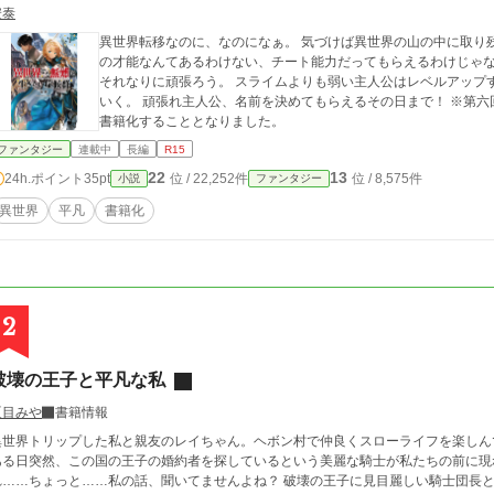
安泰
異世界転移なのに、なのになぁ。 気づけば異世界の山の中に取り
の才能なんてあるわけない、チート能力だってもらえるわけじゃな
それなりに頑張ろう。 スライムよりも弱い主人公はレベルアップ
いく。 頑張れ主人公、名前を決めてもらえるその日まで！ ※第六回ネット小説大賞期間内受賞にて一二三書房より
書籍化することとなりました。
ファンタジー
連載中
長編
R15
22
13
24h.ポイント
35pt
位 / 22,252件
位 / 8,575件
小説
ファンタジー
異世界
平凡
書籍化
2
破壊の王子と平凡な私
夏目みや
書籍情報
異世界トリップした私と親友のレイちゃん。ヘボン村で仲良くスローライフを楽しん
ある日突然、この国の王子の婚約者を探しているという美麗な騎士が私たちの前に現
…ちょっと……私の話、聞いてませんよね？ 破壊の王子に見目麗しい騎士団長と、魔力も強ければ気も強い親友。 私を取り囲む