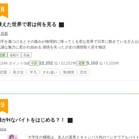
8
凍えた世界で君は何を見る
夢見新
相手を傷つけるとその痛みが物理的に帰ってくる歪な世界で日常に飽きている主人公
思議な魅力に惹かれ始める 感情を失った少女の感情取り戻す物語
恋愛
連載中
長編
22,252
5,103
24h.ポイント
0pt
位 / 22,252件
位 / 5,103件
小説
恋愛
恋愛
美少女
平凡
すれ違い
無感情
悲壮
9
唯がHなバイトをはじめる？！
uca
大学生の橘唯は、友人の真希とキャンパス内のベンチでアルバイト