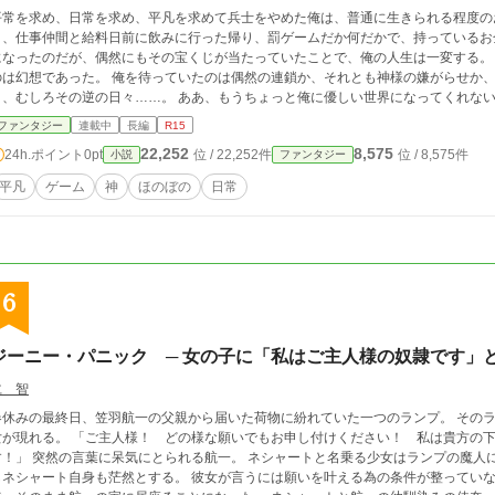
平常を求め、日常を求め、平凡を求めて兵士をやめた俺は、普通に生きられる程度の
日、仕事仲間と給料日前に飲みに行った帰り、罰ゲームだか何だかで、持っているお
になったのだが、偶然にもその宝くじが当たっていたことで、俺の人生は一変する。
のは幻想であった。 俺を待っていたのは偶然の連鎖か、それとも神様の嫌がらせか
く、むしろその逆の日々……。 ああ、もうちょっと俺に優しい世界になってくれな
ファンタジー
連載中
長編
R15
22,252
8,575
24h.ポイント
0pt
位 / 22,252件
位 / 8,575件
小説
ファンタジー
平凡
ゲーム
神
ほのぼの
日常
6
ジーニー・パニック ─ 女の子に「私はご主人様の奴隷です」と
仁 智
春休みの最終日、笠羽航一の父親から届いた荷物に紛れていた一つのランプ。 その
女が現れる。 「ご主人様！ どの様な願いでもお申し付けください！ 私は貴方の
す！」 突然の言葉に呆気にとられる航一。 ネシャートと名乗る少女はランプの魔人
しネシャート自身も茫然とする。 彼女が言うには願いを叶える為の条件が整っていな