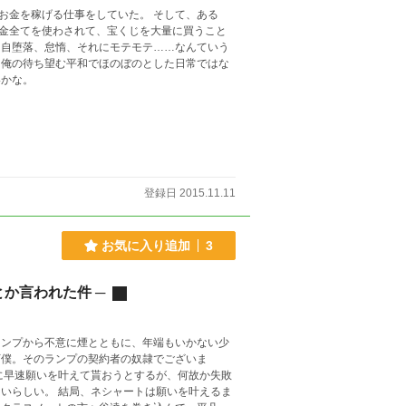
お金を稼げる仕事をしていた。 そして、ある
金全てを使わされて、宝くじを大量に買うこと
 自堕落、怠惰、それにモテモテ……なんていう
、俺の待ち望む平和でほのぼのとした日常ではな
いかな。
登録日 2015.11.11
お気に入り追加
3
か言われた件 ─
ランプから不意に煙とともに、年端もいかない少
下僕。そのランプの契約者の奴隷でございま
に早速願いを叶えて貰おうとするが、何故か失敗
いらしい。 結局、ネシャートは願いを叶えるま