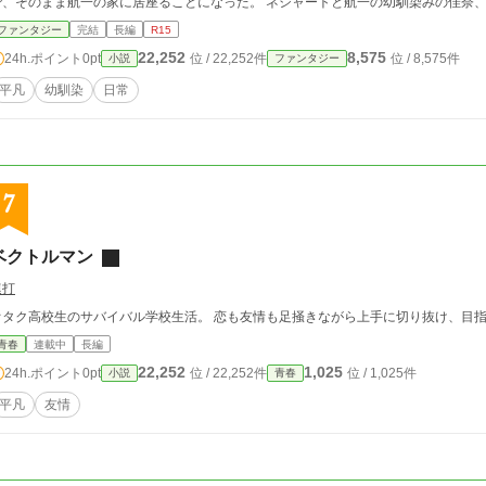
で、そのまま航一の家に居座ることになった。 ネシャートと航一の幼馴染みの佳奈
高校生の慌ただしい日常が始まる。 実は、航一の願いが叶わないのは、ある理由があ
ファンタジー
完結
長編
R15
人と、そんな魔人に出会った主人公の、小さな絆の物語
22,252
8,575
24h.ポイント
0pt
位 / 22,252件
位 / 8,575件
小説
ファンタジー
平凡
幼馴染
日常
7
ベクトルマン
連打
オタク高校生のサバイバル学校生活。 恋も友情も足掻きながら上手に切り抜け、目指
青春
連載中
長編
22,252
1,025
24h.ポイント
0pt
位 / 22,252件
位 / 1,025件
小説
青春
平凡
友情