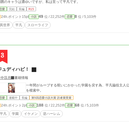
周囲のキャラは濃ゆいですが、私は至って平凡です。
恋愛
完結
長編
R15
49
8
24h.ポイント
15pt
位 / 22,252件
位 / 5,103件
小説
恋愛
異世界
平凡
スローライフ
3
ジュディハピ！
田中莎月
書籍情報
一年間がループする呪いにかかった学園を戻す為、平凡脇役主人
を模索中。
恋愛
連載中
長編
第5回恋愛小説大賞 読者賞受賞
188
68
24h.ポイント
2pt
位 / 22,252件
位 / 5,103件
小説
恋愛
平凡
学園
イケメン
逆ハーレム