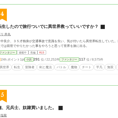
4
転生したので旅行ついでに異世界救っていいですか？
ポリ 外丸
田中良介、３５才独身が交通事故で意識を失い、気が付いたら異世界転生していた。
生では前世でやりたかった事をやろうと思って世界を旅に出る。
ファンタジー
連載中
長編
R15
291
117
24h.ポイント
1pt
位 / 22,252件
位 / 8,575件
小説
ファンタジー
異世界
転生
冒険者
剣と魔法
バトル
魔物
チート
平凡
無双
5
俺、元兵士、奴隷買いました。
岩塩龍