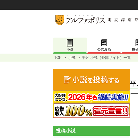
小説
公式漫画
投
TOP
>
小説
>
平凡 小説（外部サイト）一覧
平
投稿小説