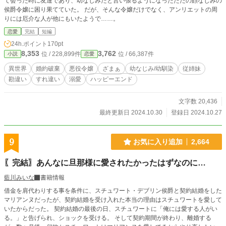
て会った時に友達であり、幼なじみだと言い張るようになったただの顔なじみの
侯爵令嬢に困り果てていた。 だが、そんな令嬢だけでなく、アンリエットの周
りには厄介な人が他にもいたようで……。
恋愛
完結
短編
24h.ポイント
170pt
8,353
3,762
位 / 228,899件
位 / 66,387件
小説
恋愛
異世界
婚約破棄
悪役令嬢
ざまぁ
幼なじみ/幼馴染
従姉妹
勘違い
すれ違い
溺愛
ハッピーエンド
文字数 20,436
最終更新日 2024.10.30
登録日 2024.10.27
9
お気に入り追加
2,664
〖完結〗あんなに旦那様に愛されたかったはずなのに…
藍川みいな
書籍情報
借金を肩代わりする事を条件に、スチュワート・デブリン侯爵と契約結婚をした
マリアンヌだったが、契約結婚を受け入れた本当の理由はスチュワートを愛して
いたからだった。 契約結婚の最後の日、スチュワートに「俺には愛する人がい
る。」と告げられ、ショックを受ける。 そして契約期間が終わり、離婚する