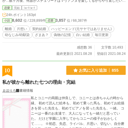
が…数ヶ月後、何故かスチュワートはマリアンヌを愛してるからやり直したいと
言ってきた。 設定はゆるゆるの、架空の世界のお話です。 全9話で完結になり
恋愛
完結
ｼｮｰﾄｼｮｰﾄ
ます。
24h.ポイント
163pt
8,602
3,857
位 / 228,899件
位 / 66,387件
小説
恋愛
離婚
片想い
契約結婚
ハッピーエンド(元サヤではありません)
幼なじみ/幼馴染
ざまあ？
偽物の記憶
白い結婚
毎日更新
感想数 36
文字数 10,493
最終更新日 2021.08.28
登録日 2021.08.24
10
お気に入り追加
855
私が彼から離れた七つの理由・完結
まほりろ
書籍情報
私とコニーの両親は仲良しで、コニーとは赤ちゃんの時から
縁。 初めて読んだ絵本も、初めて乗った馬も、初めてお絵描
きを習った先生も、初めてピアノを習った先生も、一緒。 コ
ニーは一番のお友達で、大人になっても一緒だと思ってい
た。 だけど学園に入学してからコニーの様子がおかしく
て……。 ※初恋、失恋、ライバル、片思い、切ない、自分磨