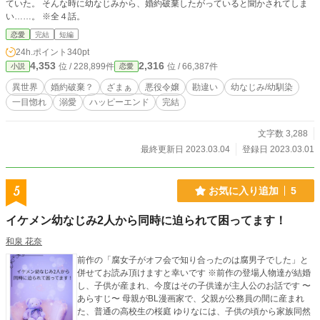
ていた。 そんな時に幼なじみから、婚約破棄したがっていると聞かされてしま
い……。 ※全４話。
恋愛
完結
短編
24h.ポイント
340pt
4,353
2,316
位 / 228,899件
位 / 66,387件
小説
恋愛
異世界
婚約破棄？
ざまぁ
悪役令嬢
勘違い
幼なじみ/幼馴染
一目惚れ
溺愛
ハッピーエンド
完結
文字数 3,288
最終更新日 2023.03.04
登録日 2023.03.01
5
お気に入り追加
5
イケメン幼なじみ2人から同時に迫られて困ってます！
和泉 花奈
前作の「腐女子がオフ会で知り合ったのは腐男子でした」と
併せてお読み頂けますと幸いです ※前作の登場人物達が結婚
し、子供が産まれ、今度はその子供達が主人公のお話です 〜
あらすじ〜 母親がBL漫画家で、父親が公務員の間に産まれ
た、普通の高校生の桜庭 ゆりなには、子供の頃から家族同然