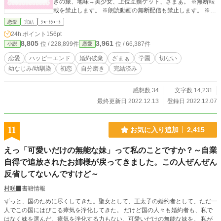
きの旅、地味→美少女、上位互換ゲット、ざまぁ。 ※無断転
載を禁止します。 ※朗読動画の無断配信も禁止します。 ※他
サイトにも投稿しています。 ※表紙素材はあぐりりんこ様よ
恋愛
完結
ｼｮｰﾄｼｮｰﾄ
りお借りしております。 「Copyright（C）2022-九頭竜坂ま
24h.ポイント
156pt
ほろん」 ※小説家になろうで2022年11月19日昼日間ランキ
8,805
3,961
位 / 228,899件
位 / 66,387件
小説
恋愛
ング総合7位まで上がった作品です！
恋愛
ハッピーエンド
婚約破棄
ざまぁ
学園
切ない
幼なじみ/幼馴染
初恋
自分磨き
完結済み
感想数 34
文字数 14,231
最終更新日 2022.12.13
登録日 2022.12.07
11
お気に入り追加
2,415
えっ「可愛いだけの無能な妹」って私のことですか？～自業
自得で追放されたお姉様が戻ってきました。この人ぜんぜん
反省してないんですけど～
村咲
書籍情報
ずっと、国のために尽くしてきた。聖女として、王太子の婚約者として、ただ一
人でこの国にはびこる瘴気を浄化してきた。 だけど国の人々も婚約者も、私で
はなく妹を選んだ。瘴気を浄化する力もない、可愛いだけの無能な妹を。 私が