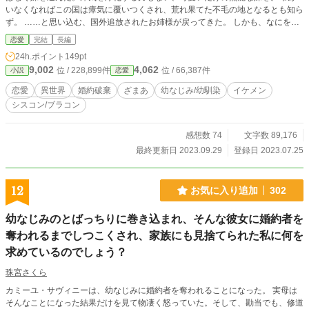
いなくなればこの国は瘴気に覆いつくされ、荒れ果てた不毛の地となるとも知ら
ず。 ……と思い込む、国外追放されたお姉様が戻ってきた。 しかも、なにを血
迷ったか隣国の皇子なんてものまで引き連れて。 えっ、私が王太子殿下や国の
恋愛
完結
長編
人たちを誘惑した？ 嘘でお姉様の悪評を立てた？ いやいや、悪評が立ったの
24h.ポイント
149pt
も追放されたのも、全部あなたの自業自得ですからね？
9,002
4,062
位 / 228,899件
位 / 66,387件
小説
恋愛
恋愛
異世界
婚約破棄
ざまあ
幼なじみ/幼馴染
イケメン
シスコン/ブラコン
感想数 74
文字数 89,176
最終更新日 2023.09.29
登録日 2023.07.25
12
お気に入り追加
302
幼なじみのとばっちりに巻き込まれ、そんな彼女に婚約者を
奪われるまでしつこくされ、家族にも見捨てられた私に何を
求めているのでしょう？
珠宮さくら
カミーユ・サヴィニーは、幼なじみに婚約者を奪われることになった。 実母は
そんなことになった結果だけを見て物凄く怒っていた。そして、勘当でも、修道