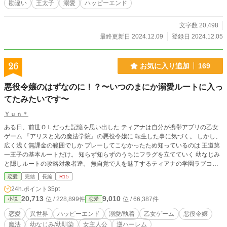
勘違い
王太子
溺愛
ハッピーエンド
文字数 20,498
最終更新日 2024.12.09
登録日 2024.12.05
26
お気に入り追加
169
悪役令嬢のはずなのに！？〜いつのまにか溺愛ルートに入っ
てたみたいです〜
Ｙｕｎ＊
ある日、前世ＯＬだった記憶を思い出した ティアナは自分が携帯アプリの乙女
ゲーム 『アリスと光の魔法学院』の悪役令嬢に 転生した事に気づく。 しかし、
広く浅く無課金の範囲でしか プレーしてこなかったため知っているのは 王道第
一王子の基本ルートだけ。 知らず知らずのうちにフラグを立てていく 幼なじみ
と隠しルートの攻略対象者達。 無自覚で人を魅了するティアナの学園ラブコメ
です。 〜 完結まで毎日更新します 〜
恋愛
完結
長編
R15
24h.ポイント
35pt
20,713
9,010
位 / 228,899件
位 / 66,387件
小説
恋愛
恋愛
異世界
ハッピーエンド
溺愛/執着
乙女ゲーム
悪役令嬢
魔法
幼なじみ/幼馴染
女主人公
逆ハーレム