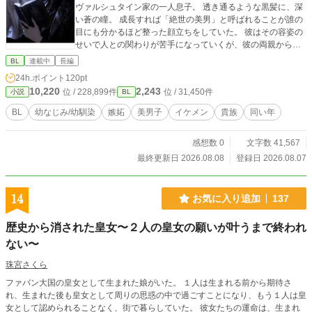
ヴァルシュタイン家の一人息子。 透き通るような黒髪に、深
い蒼の瞳。 成長すれば「絶世の美男」と呼ばれることが誰の
目にも分かるほど整った顔立ちをしていた。 彼はその容姿の
せいで人との関わりが苦手になっていくが、彼の両親から歳
が同じ少年を紹介されることとなる。
BL
連載中
長編
24h.ポイント
120pt
10,220
2,243
位 / 228,899件
位 / 31,450件
小説
BL
BL
幼なじみ/幼馴染
嫉妬
美男子
イケメン
貴族
同い年
感想数 0
文字数 41,567
最終更新日 2026.08.08
登録日 2026.08.07
14
お気に入り追加
137
歴史から消された皇女〜２人の皇女の願いが叶うまで終われ
ない〜
珠宮さくら
ファバン大国の皇女として生まれた娘がいた。 １人は生まれる前から期待さ
れ、生まれた後も皇女として周りの思惑の中で過ごすことになり、もう１人は皇
女として認められることなく、街で暮らしていた。 彼女たちの運命は、生まれ