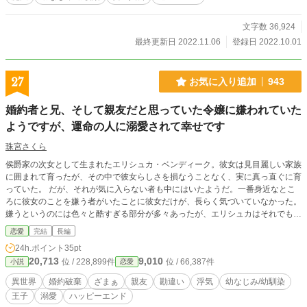
文字数 36,924
最終更新日 2022.11.06
登録日 2022.10.01
27
お気に入り追加
943
婚約者と兄、そして親友だと思っていた令嬢に嫌われていた
ようですが、運命の人に溺愛されて幸せです
珠宮さくら
侯爵家の次女として生まれたエリシュカ・ベンディーク。彼女は見目麗しい家族
に囲まれて育ったが、その中で彼女らしさを損なうことなく、実に真っ直ぐに育
っていた。 だが、それが気に入らない者も中にはいたようだ。一番身近なとこ
ろに彼女のことを嫌う者がいたことに彼女だけが、長らく気づいていなかった。
嫌うというのには色々と酷すぎる部分が多々あったが、エリシュカはそれでも彼
女らしさを損なうことなく、運命の人と出会うことになり、幸せになっていく。
恋愛
完結
長編
彼だけでなくて、色んな人たちに溺愛されているのだが、その全てに気づくこと
24h.ポイント
35pt
は彼女には難しそうだ。
20,713
9,010
位 / 228,899件
位 / 66,387件
小説
恋愛
異世界
婚約破棄
ざまぁ
親友
勘違い
浮気
幼なじみ/幼馴染
王子
溺愛
ハッピーエンド