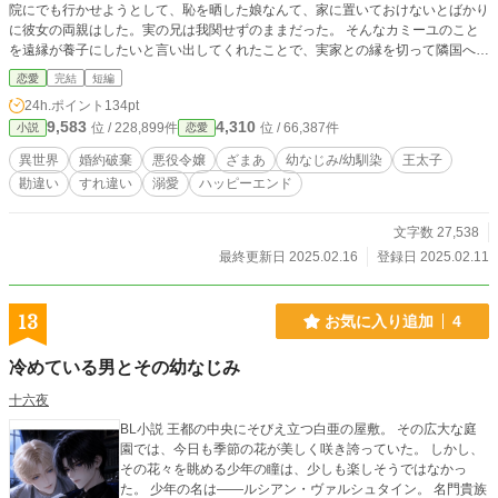
院にでも行かせようとして、恥を晒した娘なんて、家に置いておけないとばかり
に彼女の両親はした。実の兄は我関せずのままだった。 そんなカミーユのこと
を遠縁が養子にしたいと言い出してくれたことで、実家との縁を切って隣国へと
行くことになったのだが、色んなことがありすぎたカミーユは気持ちに疎くなり
恋愛
完結
短編
すぎていたからこそ、幸せを掴むことになるとは思いもしなかった。
24h.ポイント
134pt
9,583
4,310
位 / 228,899件
位 / 66,387件
小説
恋愛
異世界
婚約破棄
悪役令嬢
ざまあ
幼なじみ/幼馴染
王太子
勘違い
すれ違い
溺愛
ハッピーエンド
文字数 27,538
最終更新日 2025.02.16
登録日 2025.02.11
13
お気に入り追加
4
冷めている男とその幼なじみ
十六夜
BL小説 王都の中央にそびえ立つ白亜の屋敷。 その広大な庭
園では、今日も季節の花が美しく咲き誇っていた。 しかし、
その花々を眺める少年の瞳は、少しも楽しそうではなかっ
た。 少年の名は――ルシアン・ヴァルシュタイン。 名門貴族