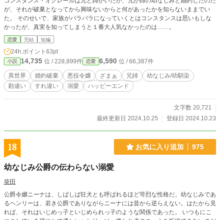
コンスタンス・オクレールは兄と姉がいたが、兄が姉の幼なじみと婚約したのだ
が、それが破棄となってから興味ないからと何があったかを知らないままでい
た。 そのせいで、家族がバラバラになっていくとはコンスタンスは思いもしな
かったが、真実を知ってしまうと１番大人気なかったのは……。
恋愛
完結
短編
24h.ポイント
63pt
14,735
6,590
位 / 228,899件
位 / 66,387件
小説
恋愛
異世界
婚約破棄
悪役令嬢
ざまぁ
兄姉
幼なじみ/幼馴染
勘違い
すれ違い
溺愛
ハッピーエンド
文字数 20,721
最終更新日 2024.10.25
登録日 2024.10.23
18
お気に入り追加
975
幼なじみ公爵の伝わらない溺愛
柴田
公爵令嬢ニーナは、しばしば狂犬とも呼ばれるほど苛烈な性格だ。幼なじみであ
るヘンリーは、若き公爵でありながらニーナには昔から逆らえない。はたから見
れば、それはいじめっ子といじめられっ子のような関係であった。 いつもにこ