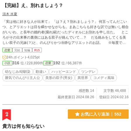
【完結】え、別れましょう？
須木 水夏
「実は他に好きな人が出来て」 「は？え？別れましょう？」 何言ってんだこい
つ、とアリエットは目を瞬かせながらも。まあこちらも好きな訳では無いし都合
がいいわ、と長年の婚約者(腐れ縁)だったディオルにお別れを申し出た。 とこ
ろがその出来事の裏側にはある双子が絡んでいて…？ だる絡みをしてくる美
しい双子の兄妹(？)と、のんびりかつ冷静なアリエットのお話。 ※毎度です
が空想であり、架空のお話です。史実に全く関係ありません。 ヨーロッパの雰
恋愛
完結
短編
R15
囲気出してますが、別物です。
24h.ポイント
4,025pt
316
192
位 / 228,899件
位 / 66,387件
小説
恋愛
幼なじみ/幼馴染
勘違い
ハッピーエンド
ツンデレ
勝気でのんびり主人公
美形の双子(男女)
異世界
コメディ風味
感想数 14
文字数 46,488
最終更新日 2024.08.26
登録日 2024.02.16
2
お気に入り追加
552
貴方は何も知らない