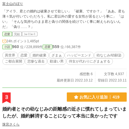
富士山のぼり
「アイラ、君との婚約は破棄させて欲しい」 「破棄、ですか？」 「ああ。君も
薄々気が付いていただろう。私に君以外の愛する女性が居るという事に」 「は
い」 「そんな気持ちのまま君と偽りの関係を続けていく事に耐えられないん
だ」 「偽り……？」
恋愛
完結
ｼｮｰﾄｼｮｰﾄ
24h.ポイント
1,485pt
960
559
位 / 228,899件
位 / 66,387件
小説
恋愛
異世界
恋愛
婚約破棄
ざまぁ
ハッピーエンド
幼なじみ/幼馴染
ご都合展開
悲惨な過去
勘違い男
侍女が代わりにざまぁする
感想数 6
文字数 4,937
最終更新日 2022.10.12
登録日 2022.10.11
3
お気に入り追加
419
婚約者とその幼なじみの距離感の近さに慣れてしまっていま
したが、婚約解消することになって本当に良かったです
珠宮さくら