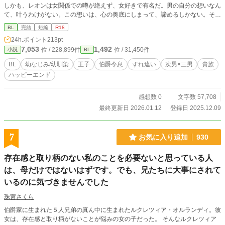
しかも、レオンは女関係での噂が絶えず、女好きで有名だ。男の自分の想いなん
て、叶うわけがない。この想いは、心の奥底にしまって、諦めるしかない。そう
思っていた。
BL
完結
短編
R18
24h.ポイント
213pt
7,053
1,492
位 / 228,899件
位 / 31,450件
小説
BL
BL
幼なじみ/幼馴染
王子
伯爵令息
すれ違い
次男×三男
貴族
ハッピーエンド
感想数 0
文字数 57,708
最終更新日 2026.01.12
登録日 2025.12.09
7
お気に入り追加
930
存在感と取り柄のない私のことを必要ないと思っている人
は、母だけではないはずです。でも、兄たちに大事にされて
いるのに気づきませんでした
珠宮さくら
伯爵家に生まれた５人兄弟の真ん中に生まれたルクレツィア・オルランディ。彼
女は、存在感と取り柄がないことが悩みの女の子だった。 そんなルクレツィア