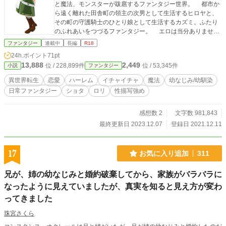
と魔法、モンスターが跋扈するファンタジー世界。 都市か
ら遠く離れた田舎町の領主の次男として生活するヒロヤと、
その町の守護騎士のひとり娘として生活するカズミ。ふたり
のふれあいをつづるファンタジー。 エロは当分ありません
ごめんなさい。物語が進むにつれてそういう濡れ場は出るだ
ファンタジー
連載中
長編
R18
ろうとR18にしました。 なるべく細部に拘ろうとは思って
24h.ポイント
71pt
ますが、色々とご都合主義があるのはご了承ください。 （追
13,888
2,449
位 / 228,899件
位 / 53,345件
小説
ファンタジー
記） 60話が便宜上第二部開始となりますが、それ以降は吹
っ切れたようにエロエロになっております。m(_ _)m サブ
異世界転生
恋愛
ハーレム
イチャイチャ
魔法
幼なじみ/幼馴染
タイトルに「微エロ▲エロ★」を付けるようにしました。
日常ファンタジー
ショタ
ロリ
性描写強め
感想数 2
文字数 981,843
最終更新日 2023.12.07
登録日 2021.12.11
17
お気に入り追加
311
兄が、姉の幼なじみと婚約破棄してから、家族がバラバラに
なったように見えていましたが、真実を知ると見え方が変わ
ってきました
珠宮さくら