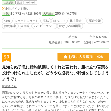
の飼い猫なのだから。
大衆娯楽
完結
ｼｮｰﾄｼｮｰﾄ
24h.ポイント
56pt
15,772
295
位 / 228,899件
位 / 6,075件
小説
大衆娯楽
短編
ショートショート
完結
ほっこり
異世界転生
悪役令嬢
婚約破棄
猫目線
ハッピーエンド
幼なじみ/幼馴染
感想数 1
文字数 5,686
最終更新日 2026.06.02
登録日 2026.06.02
20
お気に入り追加
428
見知らぬ子息に婚約破棄してくれと言われ、腹の立つ言葉を
投げつけられましたが、どうやら必要ない我慢をしてしまう
ようです
珠宮さくら
両親のいいとこ取りをした出来の良い兄を持ったジェンシーナ・ペデルセン。そ
んな兄に似ずとも、母親の家系に似ていれば、それだけでもだいぶ恵まれたこと
になったのだが、残念ながらジェンシーナは似ることができなかった。 だから
といって家族は、それでジェンシーナを蔑ろにすることはなかったが、比べたが
る人はどこにでもいるようだ。 それだけでなく、ジェンシーナは何気に厄介な