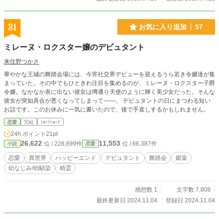
31
お気に入り追加
57
ミレーヌ・ロクスター嬢のデビュタント
来住野つかさ
華やかな王城の舞踏会場には、今宵社交界デビューを迎えるうら若き令嬢達が集
まっていた。その中でもひときわ注目を集めるのが、ミレーヌ・ロクスター子爵
令嬢。なかなか表に出ない彼女は噂通り天使のように輝く美少女だった。そんな
彼女が突如具合が悪くなってしまって――。 デビュタントの日にまつわる短い
お話です。このお休みに一気に書いたので、後で手直しするかもしれません。
恋愛
完結
ｼｮｰﾄｼｮｰﾄ
24h.ポイント
21pt
26,622
11,553
位 / 228,899件
位 / 66,387件
小説
恋愛
恋愛
異世界
ハッピーエンド
デビュタント
舞踏会
媚薬
幼なじみ/幼馴染
精霊
感想数 1
文字数 7,808
最終更新日 2024.11.04
登録日 2024.11.04