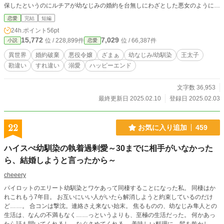
保したというのにルチアが幼なじみの婚約を台無しにわざとした悪女のようにさ
れてしまい、幼なじみに勘違いされたのではないかと思って、心を痛めることに
恋愛
完結
短編
なるのだが……。
24h.ポイント
56pt
15,772
7,029
位 / 228,899件
位 / 66,387件
小説
恋愛
異世界
婚約破棄
悪役令嬢
ざまぁ
幼なじみ/幼馴染
王太子
勘違い
すれ違い
溺愛
ハッピーエンド
文字数 36,953
最終更新日 2025.02.10
登録日 2025.02.03
22
お気に入り追加
459
ハイスぺ幼馴染の執着過剰愛～30までに相手がいなかった
ら、結婚しようと言ったから～
cheeery
パイロットのエリート幼馴染とワケあって同棲することになった私。 同棲はか
れこれもう7年目。 お互いにいい人がいたら解消しようと約束しているのだけ
ど……。 合コンは撃沈。連絡さえ来ない始末。 焦るものの、幼なじみ隼人との
生活は、なんの不満もなく……っというよりも、至極の生活だった。 何かあっ