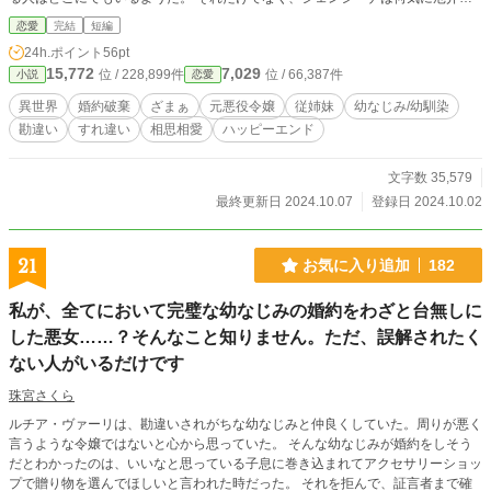
人間に巻き込まれてしまうが、我慢する必要もないことに気づくのが、いつも遅
恋愛
完結
短編
いようで……。
24h.ポイント
56pt
15,772
7,029
位 / 228,899件
位 / 66,387件
小説
恋愛
異世界
婚約破棄
ざまぁ
元悪役令嬢
従姉妹
幼なじみ/幼馴染
勘違い
すれ違い
相思相愛
ハッピーエンド
文字数 35,579
最終更新日 2024.10.07
登録日 2024.10.02
21
お気に入り追加
182
私が、全てにおいて完璧な幼なじみの婚約をわざと台無しに
した悪女……？そんなこと知りません。ただ、誤解されたく
ない人がいるだけです
珠宮さくら
ルチア・ヴァーリは、勘違いされがちな幼なじみと仲良くしていた。周りが悪く
言うような令嬢ではないと心から思っていた。 そんな幼なじみが婚約をしそう
だとわかったのは、いいなと思っている子息に巻き込まれてアクセサリーショッ
プで贈り物を選んでほしいと言われた時だった。 それを拒んで、証言者まで確