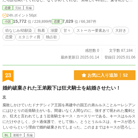
たら話も聞いてくれるし、なぐさめてくれる。 美味しい料理に、髪を乾かして
くれたり、買い物に連れ出してくれたり……しかも家賃はいらないと受け取って
恋愛
完結
長編
もくれない。 私……こんなに甘えっぱなしでいいのかな？ そしてわたしの30歳
24h.ポイント
56pt
の誕生日。 「美羽、お誕生日おめでとう。結婚しようか」 「なに言ってる
15,772
7,029
位 / 228,899件
位 / 66,387件
小説
恋愛
の？」 優しかったはずの隼人が豹変。 「30になってお互いに相手がいなかった
ら、結婚しようって美羽が言ったんだよね？」 彼の秘密を知ったら、もう逃げ
幼なじみ/幼馴染
執着
溺愛
甘々
ストーカー要素あり
大好き
ることは出来ない。 「絶対に逃がさないよ？」
恋愛
エタニティ賞
独占欲
感想数 0
文字数 87,184
最終更新日 2025.01.14
登録日 2025.01.06
23
お気に入り追加
52
婚約破棄された王弟殿下は狂犬騎士を結婚させたい！
東
腐敗しかけていたドナデシィア王国を再建中の国王の弟ルルスことルーレシアン
にはひとりの近衛騎士がいる。間違いなく人間なのに、強すぎて呪われた魔剣と
か、狂犬と言われてしまう近衛騎士キース・カースリーである。キースはルルス
にだけやさしく、少々過保護で、そして強い。とうとうルルスは、キースが恐ろ
しいからという理由で婚約破棄されてしまった。このままではキースが恐ろしい
からという理由で、兄である国王の婚姻相手も見つからなくなってしまう。国を
BL
連載中
長編