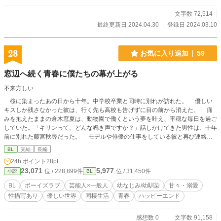
文字数 72,514
最終更新日 2024.04.30
登録日 2024.03.10
28
お気に入り追加
59
窓辺へ続く青春に僕たちの幕が上がる
不来方しい
桜に染まったあの日から十年。中学校卒業と同時に別れが訪れた。 優しい
キスしか残さなかった彼は、行く先も高校も告げずに目の前から消えた。 痛
みを抱えたままの倉木窓夏は、動物園で働くという夢を叶え、平穏な毎日を過ご
していた。「キリンって、どんな鳴き声ですか？」話しかけてきた男性は、十年
前に別れた藤宮秋尋だった。 モデルや俳優の仕事をしている彼と再び連絡を
取るようになり、距離が近づいていく。 彼が人気モデルだと知らなかった窓
BL
完結
長編
夏は、まさか記者に追い回されているとも知らずに深い仲へと発展し、同棲する
24h.ポイント
28pt
ようになるが……。
23,071
5,977
位 / 228,899件
位 / 31,450件
小説
BL
BL
ボーイズラブ
芸能人×一般人
幼なじみ/幼馴染
甘々・溺愛
性描写あり
優しい世界
同棲生活
青春
ハッピーエンド
感想数 0
文字数 91,158