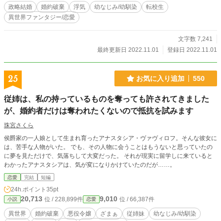
政略結婚
婚約破棄
浮気
幼なじみ/幼馴染
転校生
異世界ファンタジー/恋愛
文字数 7,241
最終更新日 2022.11.01
登録日 2022.11.01
25
お気に入り追加
550
従姉は、私の持っているものを奪っても許されてきました
が、婚約者だけは奪われたくないので抵抗を試みます
珠宮さくら
侯爵家の一人娘として生まれ育ったアナスタシア・ヴァヴィロフ。そんな彼女に
は、苦手な人物がいた。 でも、その人物に会うことはもうないと思っていたの
に夢を見ただけで、気落ちして大変だった。 それが現実に留学しに来ていると
わかったアナスタシアは、気が変になりかけていたのだが……。
恋愛
完結
短編
24h.ポイント
35pt
20,713
9,010
位 / 228,899件
位 / 66,387件
小説
恋愛
異世界
婚約破棄
悪役令嬢
ざまぁ
従姉妹
幼なじみ/幼馴染