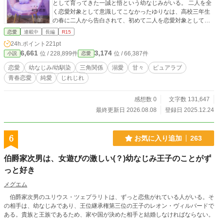
として育ってきた一誠と悟という幼なじみがいる。 二人を全
く恋愛対象として意識してこなかったゆりなは、高校三年生
の春に二人から告白されて、初めて二人を恋愛対象として意
識し始めて…。 果たしてゆりなはどちらを選ぶのか？！幼な
恋愛
連載中
長編
R15
じみとの三角関係ラブストーリー。 ※前作を読まなくても、
24h.ポイント
221pt
今作だけでも充分、物語を楽しめるようになっております 前
6,661
3,174
位 / 228,899件
位 / 66,387件
小説
恋愛
作を読むとより登場人物の理解度が深まりますので、もしよ
かったら前作も読んで頂けますと幸いです
恋愛
幼なじみ/幼馴染
三角関係
溺愛
甘々
ピュアラブ
青春恋愛
純愛
じれじれ
感想数 0
文字数 131,647
最終更新日 2026.08.08
登録日 2025.12.24
6
お気に入り追加
263
伯爵家次男は、女遊びの激しい(？)幼なじみ王子のことがず
っと好き
メグエム
伯爵家次男のユリウス・ツェプラリトは、ずっと恋焦がれている人がいる。そ
の相手は、幼なじみであり、王位継承権第三位の王子のレオン・ヴィルバードで
ある。貴族と王族であるため、家や国が決めた相手と結婚しなければならない。