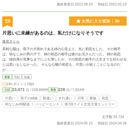
最終更新日 2022.08.20
登録日 2022.02.10
29
お気に入り追加
30
片思いに未練があるのは、私だけになりそうです
珠宮さくら
髙村心陽は、双子の片割れである姉の心音より、先に初恋をした。 その相手
は、幼なじみの男の子で、姉の初恋の相手は彼のお兄さんだった。 姉の初恋
は、姉自身が見事なまでにぶち壊したが、その初恋の相手の人生までも狂わせる
とは思いもしなかった。 そんな心陽の初恋も、片思いが続くことになるのだ
が……。
青春
完結
短編
24h.ポイント
28pt
23,071
228
位 / 228,899件
位 / 7,924件
小説
青春
片思い
双子の姉妹
勘違い
すれ違い
日常
家族
初恋
幼なじみ/幼馴染
ハッピーエンド
第7回ライト文芸大賞エントリー
文字数 34,734
最終更新日 2024.05.15
登録日 2024.04.26