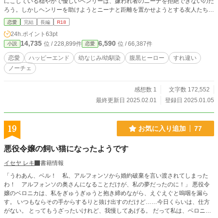
にこしている穏やかで優しいヘンリーは、嫌われ者のニーナを拒絶できないのだ
ろう。しかしヘンリーを助けようとニーナと距離を置かせようとする友人たちか
ら、ヘンリーは逆に離れていく。 まるで自分の世界にはニーナひとりがいれば
恋愛
完結
長編
R18
いいというように。 ある日ニーナに彼氏ができたという噂をヘンリーが耳にし
24h.ポイント
63pt
てから、二人の関係は急激に変化していく――。 わがまま高慢ちきヒロイン全
14,735
6,590
位 / 228,899件
位 / 66,387件
小説
恋愛
肯定型ヒーローが、なんやかんやと理由をつけてヒロインを丸め込んで絶対に離
さない話です。 ※ヒロインがヒーローを叩いたりする場面がありますが、ヒー
恋愛
ハッピーエンド
幼なじみ/幼馴染
腹黒ヒーロー
すれ違い
ローは喜んでいるのでご安心ください。 ※ヒーローはヒロイン以外を人間とも
ノーチェ
思っていません。悪くない人もひどい目に遭っている場合があります。 ※性描
写のある話には※がついています。 他サイトにも掲載中
感想数 1
文字数 172,552
最終更新日 2025.02.01
登録日 2025.01.05
19
お気に入り追加
77
悪役令嬢の飼い猫になったようです
イセヤ レキ
書籍情報
「うわあん、ベル！ 私、アルフォンソから婚約破棄を言い渡されてしまった
わ！ アルフォンソの奥さんになることだけが、私の夢だったのに！」 悪役令
嬢のベロニカは、私をぎゅうぎゅうと抱き締めながら、えぐえぐと嗚咽を漏ら
す。 いつもならその手からするりと抜け出すのだけど……今日くらいは、仕方
がない。 とってもうざったいけれど、我慢してあげる。 だって私は、ベロニカ