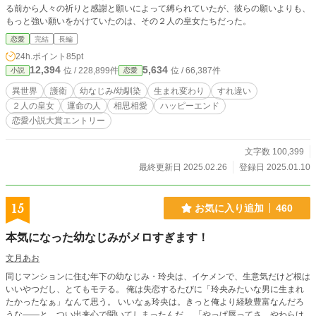
る前から人々の祈りと感謝と願いによって縛られていたが、彼らの願いよりも、
もっと強い願いをかけていたのは、その２人の皇女たちだった。
恋愛
完結
長編
24h.ポイント
85pt
12,394
5,634
位 / 228,899件
位 / 66,387件
小説
恋愛
異世界
護衛
幼なじみ/幼馴染
生まれ変わり
すれ違い
２人の皇女
運命の人
相思相愛
ハッピーエンド
恋愛小説大賞エントリー
文字数 100,399
最終更新日 2025.02.26
登録日 2025.01.10
15
お気に入り追加
460
本気になった幼なじみがメロすぎます！
文月あお
同じマンションに住む年下の幼なじみ・玲央は、イケメンで、生意気だけど根は
いいやつだし、とてもモテる。 俺は失恋するたびに「玲央みたいな男に生まれ
たかったなぁ」なんて思う。 いいなぁ玲央は。きっと俺より経験豊富なんだろ
うな――と、つい出来心で聞いてしまったんだ。 「やっぱ唇ってさ、やわらけ