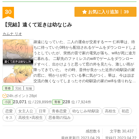
30
お気に入り追加
39
【完結】遠くて近きは幼なじみ
カムナ リオ
疎遠になっていた、二人の運命が交差するーー 仁科華は、待
ちに待っていた0時から配信されるゲームをダウンロードしよ
うとしていたが、突然の雷で家の電気が落ち、wifiが死に途方
に暮れる。 二駅先のファミレスのwifiでゲームをダウンロー
ドすべく、出かけようと思って窓の外を見たら、激しい雨が
降ってきていた。 その時、昔仲が良かった近所の幼馴染の家
の窓に、明かりが灯っている事に気がつく。華は、今はほぼ
交流の無くなってしまったその幼馴染の家のwifiを借りれない
か、一か八か連絡しようとするが……。 ※この作品は他、小
青春
完結
短編
説サイトにも掲載しています。
24h.ポイント
28pt
23,071
228
位 / 228,899件
位 / 7,924件
小説
青春
恋愛
女主人公
日常
青春恋愛
幼なじみ/幼馴染
高校生
初恋
キス
高校生×高校生
思春期の悩み
感想数 6
文字数 30,437
最終更新日 2023.04.29
登録日 2023.04.22