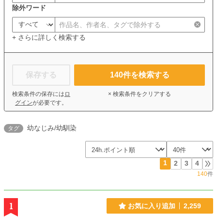
除外ワード
+ さらに詳しく検索する
保存する
140
件を検索する
検索条件の保存には
ロ
× 検索条件をクリアする
グイン
が必要です。
幼なじみ/幼馴染
タグ
1
2
3
4
140
件
1
お気に入り追加
2,259