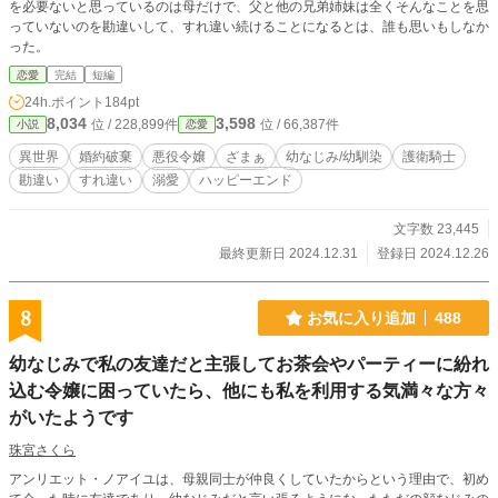
を必要ないと思っているのは母だけで、父と他の兄弟姉妹は全くそんなことを思
っていないのを勘違いして、すれ違い続けることになるとは、誰も思いもしなか
った。
恋愛
完結
短編
24h.ポイント
184pt
8,034
3,598
位 / 228,899件
位 / 66,387件
小説
恋愛
異世界
婚約破棄
悪役令嬢
ざまぁ
幼なじみ/幼馴染
護衛騎士
勘違い
すれ違い
溺愛
ハッピーエンド
文字数 23,445
最終更新日 2024.12.31
登録日 2024.12.26
8
お気に入り追加
488
幼なじみで私の友達だと主張してお茶会やパーティーに紛れ
込む令嬢に困っていたら、他にも私を利用する気満々な方々
がいたようです
珠宮さくら
アンリエット・ノアイユは、母親同士が仲良くしていたからという理由で、初め