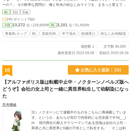
ーの？」 その軽率な質問が、俺と玲央の幼なじみライフを、まるっと変えてし
まった。 「忘れないでよ、今日のこと」 「唯くんは俺の隣しかだめだから」
BL
完結
長編
「なんで邪魔してたか、わかんねーの？」 俺と玲央は幼なじみで。男同士で。
24h.ポイント
78pt
生まれたときからずっと一緒で。 俺の恋の相手は女の子のはずだし、玲央の恋
13,272
3,101
位 / 228,899件
位 / 31,450件
小説
BL
の相手は、もっと素敵な人であるはずなのに。 「素数でも数えてなきゃ、俺は
ふつーにこうなんだよ、唯くんといたら」 そんな必死な顔で迫ってくんな
青春BLカップ​
BL
高校生BL
年下攻め
鈍感受け
幼なじみ/幼馴染
よ……メロすぎんだろーが……！ 【攻め】倉田玲央（高一）×【受け】五十嵐唯
（高三）
感想数 1
文字数 90,085
最終更新日 2025.09.08
登録日 2025.08.28
16
お気に入り追加
231
【アルファポリス版は転載中止中・ノクターンノベルズ版へ
どうぞ】会社の女上司と一緒に異世界転生して幼馴染になっ
た
思考機械
注）ノクターンにて連載中のものをこちらに再掲載していま
す。というか、あちらが先行で内容的にも完全版ですm(_ _)
m 現代商社の新人サラリーマンである浩哉は会社の上司・
和美と共に異世界に6歳の子供として転生する。 そこは剣