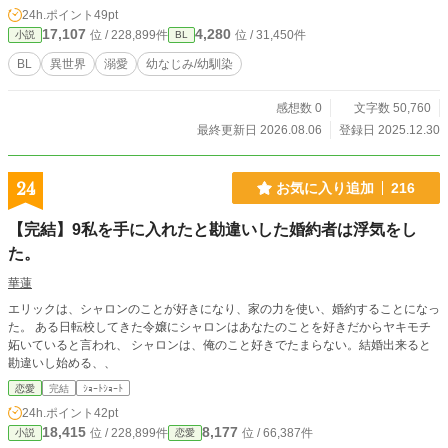
立て直している最中であるなか、婚姻は政治の大事な手段であるため、結婚でき
24h.ポイント
49pt
ないのはまずい、と思ったルルスは、キースに結婚をしてもらうしかないと思う
17,107
4,280
位 / 228,899件
位 / 31,450件
小説
BL
ものの・・・。
BL
異世界
溺愛
幼なじみ/幼馴染
感想数 0
文字数 50,760
最終更新日 2026.08.06
登録日 2025.12.30
24
お気に入り追加
216
【完結】9私を手に入れたと勘違いした婚約者は浮気をし
た。
華蓮
エリックは、シャロンのことが好きになり、家の力を使い、婚約することになっ
た。 ある日転校してきた令嬢にシャロンはあなたのことを好きだからヤキモチ
妬いていると言われ、 シャロンは、俺のこと好きでたまらない。結婚出来ると
勘違いし始める、、
恋愛
完結
ｼｮｰﾄｼｮｰﾄ
24h.ポイント
42pt
18,415
8,177
位 / 228,899件
位 / 66,387件
小説
恋愛