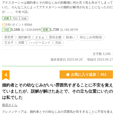
アナスターシャは婚約者とその幼なじみの距離感に何か言う気も失せてしまって
いた。そんな二人によってアナスターシャの婚約が解消されることになったのだ
が……。 ※全４話。
恋愛
完結
短編
24h.ポイント
468pt
3,168
1,738
位 / 228,899件
位 / 66,387件
小説
恋愛
異世界
婚約解消
ざまぁ
悪役令嬢
勘違い
幼なじみ/幼馴染
王太子
溺愛
ハッピーエンド
完結
文字数 3,166
最終更新日 2023.04.20
登録日 2023.04.17
4
お気に入り追加
451
婚約者とその幼なじみがいい雰囲気すぎることに不安を覚え
ていましたが、誤解が解けたあとで、その立ち位置にいたの
は私でした
珠宮さくら
クレメンティアは、婚約者とその幼なじみの雰囲気が良すぎることに不安を覚え