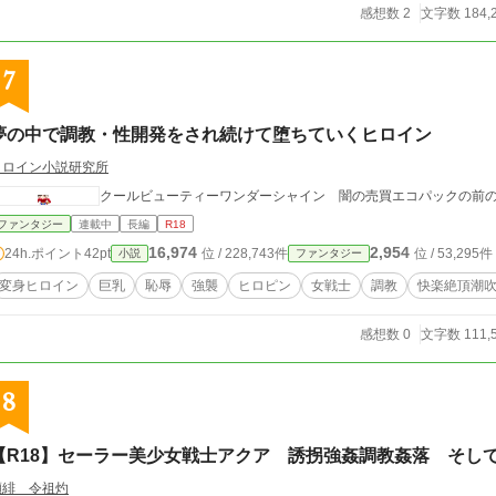
感想数 2
文字数 184,
7
夢の中で調教・性開発をされ続けて堕ちていくヒロイン
ヒロイン小説研究所
クールビューティーワンダーシャイン 闇の売買エコパックの前
ファンタジー
連載中
長編
R18
16,974
2,954
24h.ポイント
42pt
位 / 228,743件
位 / 53,295件
小説
ファンタジー
変身ヒロイン
巨乳
恥辱
強襲
ヒロピン
女戦士
調教
快楽絶頂潮
感想数 0
文字数 111,
8
【R18】セーラー美少女戦士アクア 誘拐強姦調教姦落 そし
瀬緋 令祖灼