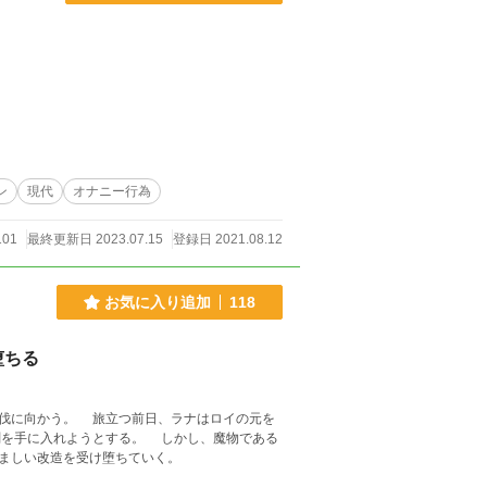
ン
現代
オナニー行為
101
最終更新日 2023.07.15
登録日 2021.08.12
お気に入り追加
118
堕ちる
伐に向かう。 旅立つ前日、ラナはロイの元を
剣を手に入れようとする。 しかし、魔物である
ましい改造を受け堕ちていく。