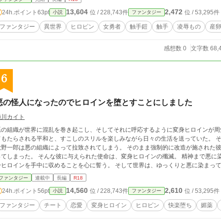
13,604
2,472
24h.ポイント
63pt
位 / 228,743件
位 / 53,295件
小説
ファンタジー
ファンタジー
異世界
ヒロピン
女勇者
触手鎧
触手
凌辱もの
産
感想数 0
文字数 68,
6
悪の怪人になったのでヒロインを堕とすことにしました
樋川カイト
悪の組織が世界に混乱を巻き起こし、そしてそれに呼応するように変身ヒロインが周
もたらされる平和と、すこしのスリルを楽しみながら日々の生活を送っていた。 そんなある日、何の取り柄もない平凡な高校生の
秋野一郎は悪の組織によって拉致されてしまう。 そのまま強制的に改造が施された
 そんな彼に与えられた使命は、変身ヒロインの殲滅。 精神まで悪に染められた彼はその使命に従い、自らの能力で変
身ヒロインを手中に収めることを心に誓う。 そして世界は、ゆっくりと悪に染まっ
ファンタジー
連載中
長編
R18
14,560
2,610
24h.ポイント
56pt
位 / 228,743件
位 / 53,295件
小説
ファンタジー
ファンタジー
チート
恋愛
変身ヒロイン
ヒロピン
快楽堕ち
媚薬