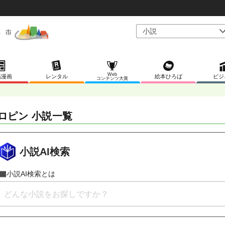
Web
稿漫画
レンタル
絵本ひろば
ビジ
コンテンツ大賞
ロピン 小説一覧
小説AI検索
小説AI検索とは