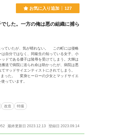
お気に入り追加
127
子でした。一方の俺は悪の組織に捕ら
っていたが、気が晴れない。 この町には侵略
ーは自分ではなく、同級生の知っている女子、小
レッドである優子は陵辱を受けてしまう。大輝は
急搬送で病院に送られ命は助かったが、病院は悪
されてマッドサイエンティストにされてしまう。
とマッドサイエ
のイラストを使っています。
改造
特撮
052
最終更新日 2023.12.13
登録日 2023.09.14