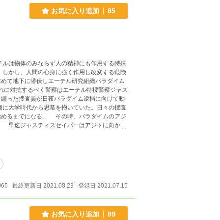
お気に入り追加
85
ルは物体のみならず人の精神にも作用する特殊
 しかし、人間の心身に強く作用し改変する危険
求めて地下に潜伏しエーテル研究組織パラダイム
れに対抗するべく警察はエーテル特捜警察ジャス
を纏った捜査員が日夜パラダイム逮捕に向けて動
翔に大学時代から思慕を抱いていた。日々の捜査
始めるまでになる。 その時、パラダイムのアジ
。 早速ジャスティスセイバーはアジトに向かっ
う。 ミーネ：エーテルの研究
て
966
最終更新日 2021.08.23
登録日 2021.07.15
お気に入り追加
89