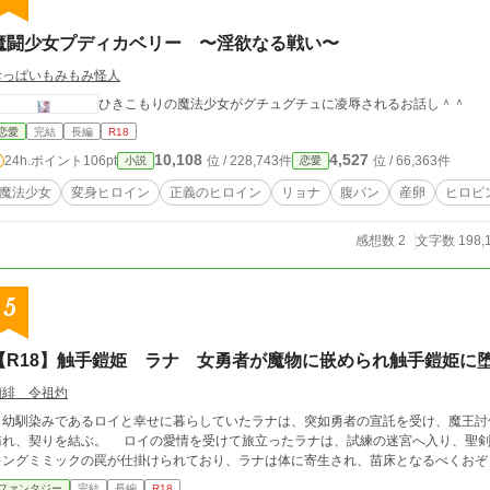
魔闘少女プディカベリー 〜淫欲なる戦い〜
おっぱいもみもみ怪人
ひきこもりの魔法少女がグチュグチュに凌辱されるお話し＾＾
恋愛
完結
長編
R18
10,108
4,527
24h.ポイント
106pt
位 / 228,743件
位 / 66,363件
小説
恋愛
魔法少女
変身ヒロイン
正義のヒロイン
リョナ
腹パン
産卵
ヒロピ
感想数 2
文字数 198,
5
【R18】触手鎧姫 ラナ 女勇者が魔物に嵌められ触手鎧姫に
瀬緋 令祖灼
幼馴染みであるロイと幸せに暮らしていたラナは、突如勇者の宣託を受け、魔王討
訪れ、契りを結ぶ。 ロイの愛情を受けて旅立ったラナは、試練の迷宮へ入り、聖
キングミミックの罠が仕掛けられており、ラナは体に寄生され、苗床となるべくおぞ
ファンタジー
完結
長編
R18