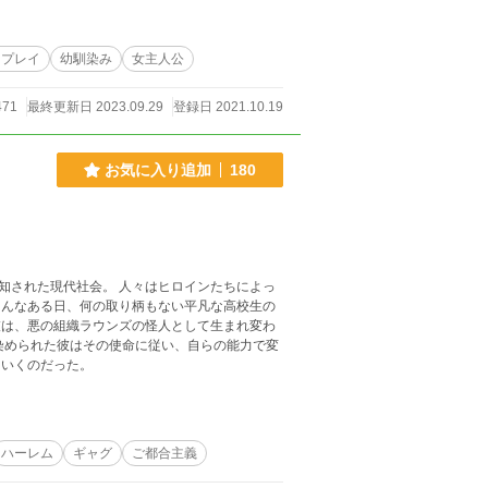
卵プレイ
幼馴染み
女主人公
471
最終更新日 2023.09.29
登録日 2021.10.19
お気に入り追加
180
知された現代社会。 人々はヒロインたちによっ
彼は、悪の組織ラウンズの怪人として生まれ変わ
ていくのだった。
ハーレム
ギャグ
ご都合主義