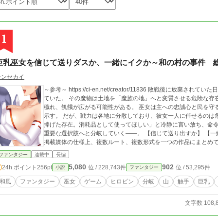
1
巨乳巫女を信じて送りダスか、一緒にイクか～和の村の事件 総
シンセカイ
～参考～ https://ci-en.net/creator/11836 敗戦後に放棄されていた日本の農地が、魔物の瘴気によって再び脅かされ
ていた。 その魔物は土地を「魔族の地」へと変質させる危険な存
穢れ、飢餓が広がる可能性がある。 巫女は主への忠誠心と民を守る覚悟を胸に、命をかけて妖魔退治に赴く決意を
示す。 だが、戦力は各地に分散しており、彼女一人に任せるのは
捧げた存在。消耗品として使ってほしい」と冷静に言い放ち、命令を待つ。 物語は、主が彼女をど
重要な選択肢へと分岐していく――。 【信じて送り出すか】 【一緒にいくか】 ※複数ルートありますが、ここの
掲載媒体の仕様上、複数ルート、複数形式を一つの作品にまとめ
ファンタジー
連載中
長編
5,080
902
24h.ポイント
256pt
位 / 228,743件
位 / 53,295件
小説
ファンタジー
和風
ファンタジー
巫女
ゲーム
ヒロピン
分岐
山
触手
巨乳
文字数 108,