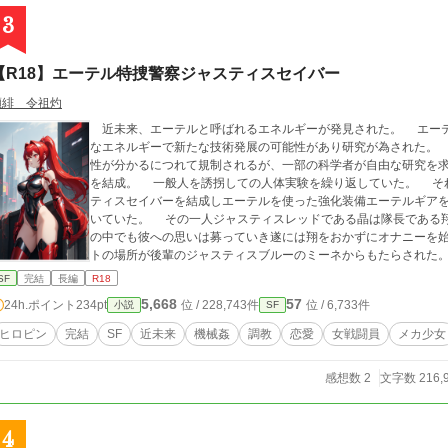
3
【R18】エーテル特捜警察ジャスティスセイバー
瀬緋 令祖灼
近未来、エーテルと呼ばれるエネルギーが発見された。 エーテ
なエネルギーで新たな技術発展の可能性があり研究が為された。
性が分かるにつれて規制されるが、一部の科学者が自由な研究を
を結成。 一般人を誘拐しての人体実験を繰り返していた。 そ
ティスセイバーを結成しエーテルを使った強化装備エーテルギア
いていた。 その一人ジャスティスレッドである晶は隊長である
の中でも彼への思いは募っていき遂には翔をおかずにオナニーを
トの場所が後輩のジャスティスブルーのミーネからもたらされた
ていくが。 エーテルによる人体改造、フタナリ、性感帯増加、機械姦満載。 近未来SFR18小説ここに開幕
SF
完結
長編
R18
登場人物紹介 翔：エーテルの若き研究者。その腕と頭脳を買われジャスティスセイバーの隊長に 晶：翔のエーテル
5,668
57
24h.ポイント
234pt
位 / 228,743件
位 / 6,733件
小説
SF
治療で助けて貰った恩が恋に変わったヒロイン。ジャスティスレッドとして立ち向か
者で翔の後輩。パラダイムに誘拐され人体改造をされてしまった。 ピクシブ、なろうのノクターンでも連載し
ヒロピン
完結
SF
近未来
機械姦
調教
恋愛
女戦闘員
メカ少女
います 若干恋愛要素あり ＊人体改造 強姦 レイプ 機械姦 拘束 拘束具 出産 レズ 百合 近親姦 グロ
表現あり
感想数 2
文字数 216,
4