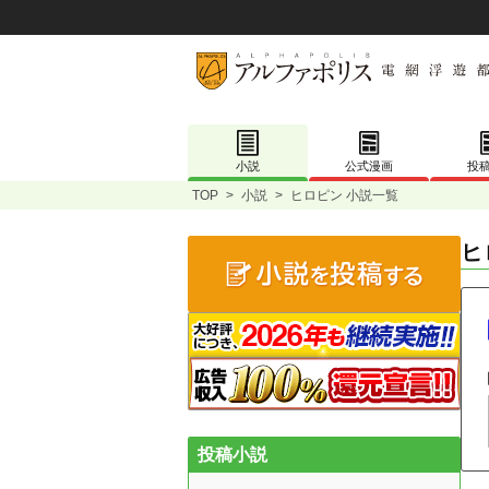
小説
公式漫画
投
TOP
>
小説
>
ヒロピン 小説一覧
ヒ
投稿小説