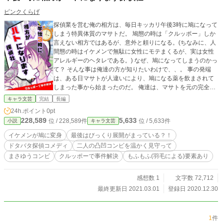
ピンクくらげ
探偵業を営む俺の相方は、毎日キッカリ午後3時に鳩になって
しまう特異体質のマサトだ。 鳩態の時は「クルッポー」しか
言えない相方ではあるが、意外と頼りになる。(ちなみに、人
間態の時はイケメンで無駄に女性にモテまくるが、実は女性
アレルギーのヘタレである。) なぜ、鳩になってしまうのかっ
て？ そんな事は俺達の方が知りたいわけで、、。 事の発端
は、ある日マサトが人違いにより、鳩になる薬を飲まされて
しまった事から始まったのだ。 俺達は、マサトを元の完全態
の人間に戻す為に、二人でコンビを組み、はちゃめちゃ事件
キャラ文芸
完結
長編
を解決していくのである。
24h.ポイント
0pt
228,589
5,633
位 / 228,589件
位 / 5,633件
小説
キャラ文芸
イケメンが鳩に変身
最後はびっくり展開がまっている？！
ドタバタ探偵コメディ
二人の凸凹コンビを温かく見守って
まさゆうコンビ
クルッポーで事件解決
もふもふ(羽毛による)要素あり
感想数 1
文字数 72,712
最終更新日 2021.03.01
登録日 2020.12.30
1
件