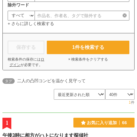
除外ワード
+ さらに詳しく検索する
保存する
1
件を検索する
検索条件の保存には
ロ
× 検索条件をクリアする
グイン
が必要です。
二人の凸凹コンビを温かく見守って
タグ
1
件
1
お気に入り追加
66
午後3時に相方がハトになります探偵社