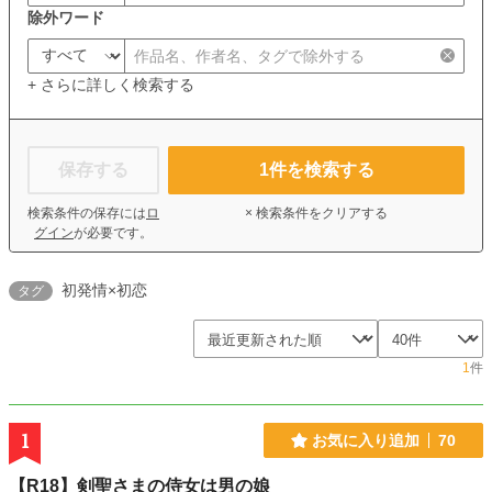
除外ワード
+ さらに詳しく検索する
保存する
1
件を検索する
検索条件の保存には
ロ
× 検索条件をクリアする
グイン
が必要です。
初発情×初恋
タグ
1
件
1
お気に入り追加
70
【R18】剣聖さまの侍女は男の娘