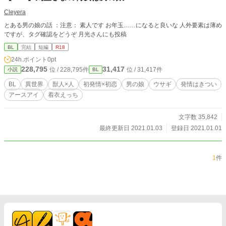
Cleyera
とある男の娘の話 ：注意： 素人です お年玉……になると良いな 人外要素は薄め
ですが、タグ確認をどうぞ 月光さんにも投稿
BL
完結
短編
R18
24h.ポイント
0pt
228,795
31,417
位 / 228,795件
位 / 31,417件
小説
BL
BL
異世界
獣人×人
初発情×初恋
男の娘
ウサギ
発情はきつい
アースアイ
着衣えっち
文字数 35,842
最終更新日 2021.01.03
登録日 2021.01.01
1
件