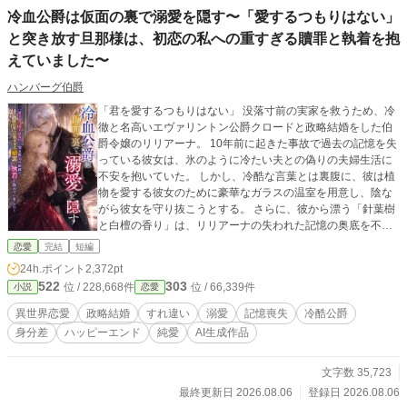
冷血公爵は仮面の裏で溺愛を隠す〜「愛するつもりはない」
と突き放す旦那様は、初恋の私への重すぎる贖罪と執着を抱
えていました〜
ハンバーグ伯爵
「君を愛するつもりはない」 没落寸前の実家を救うため、冷
徹と名高いエヴァリントン公爵クロードと政略結婚をした伯
爵令嬢のリリアーナ。 10年前に起きた事故で過去の記憶を失
っている彼女は、氷のように冷たい夫との偽りの夫婦生活に
不安を抱いていた。 しかし、冷酷な言葉とは裏腹に、彼は植
物を愛する彼女のために豪華なガラスの温室を用意し、陰な
がら彼女を守り抜こうとする。 さらに、彼から漂う「針葉樹
と白檀の香り」は、リリアーナの失われた記憶の奥底を不思
議と揺さぶって――。 やがてリリアーナは、書庫に隠された
恋愛
完結
短編
古い手記と「青い花」を見つける。 そこに記されていたの
24h.ポイント
2,372pt
は、冷血公爵の仮面の裏に隠された、初恋の少女に対する狂
522
303
位 / 228,668件
位 / 66,339件
小説
恋愛
おしいほどの贖罪と、重すぎる愛の執着だった。 過去の罪に
縛られ、あえて彼女を遠ざけようとする不器用な公爵。 彼が
異世界恋愛
政略結婚
すれ違い
溺愛
記憶喪失
冷酷公爵
愛しているのは過去の幻影なのか、それとも今の自分なの
身分差
ハッピーエンド
純愛
AI生成作品
か。 すれ違う二人の想いが交差したとき、凍てついていた時
間が動き出す。 不器用な二人が本当の夫婦になるまでの、切
なくも甘い純愛ファンタジー。
文字数 35,723
最終更新日 2026.08.06
登録日 2026.08.06