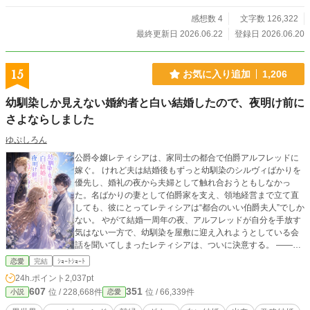
感想数 4
文字数 126,322
最終更新日 2026.06.22
登録日 2026.06.20
15
お気に入り追加
1,206
幼馴染しか見えない婚約者と白い結婚したので、夜明け前に
さよならしました
ゆぷしろん
公爵令嬢レティシアは、家同士の都合で伯爵アルフレッドに
嫁ぐ。 けれど夫は結婚後もずっと幼馴染のシルヴィばかりを
優先し、婚礼の夜から夫婦として触れ合おうともしなかっ
た。名ばかりの妻として伯爵家を支え、領地経営まで立て直
しても、彼にとってレティシアは“都合のいい伯爵夫人”でしか
ない。 やがて結婚一周年の夜、アルフレッドが自分を手放す
気はない一方で、幼馴染を屋敷に迎え入れようとしている会
話を聞いてしまったレティシアは、ついに決意する。 ――も
う、この結婚には見切りをつけよう。 夜明け前、彼女は離縁
恋愛
完結
ｼｮｰﾄｼｮｰﾄ
の準備を整え、伯爵邸を出奔。 身を寄せた北の港町で薬舗を
24h.ポイント
2,037pt
手伝いながら、自分の力で生きる穏やかな日々を手に入れて
607
351
位 / 228,668件
位 / 66,339件
小説
恋愛
いく。そこで出会ったのは、身分ではなく一人の女性として
彼女を尊重してくれる青年医師ノアだった。 一方、都合よく