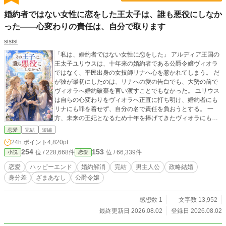
婚約者ではない女性に恋をした王太子は、誰も悪役にしなか
った――心変わりの責任は、自分で取ります
sisisi
「私は、婚約者ではない女性に恋をした」 アルディア王国の
王太子ユリウスは、十年来の婚約者である公爵令嬢ヴィオラ
ではなく、平民出身の女技師リナへ心を惹かれてしまう。 だ
が彼が最初にしたのは、リナへの愛の告白でも、大勢の前で
ヴィオラへ婚約破棄を言い渡すことでもなかった。 ユリウス
は自らの心変わりをヴィオラへ正直に打ち明け、婚約者にも
リナにも罪を着せず、自分の名で責任を負おうとする。 一
方、未来の王妃となるため十年を捧げてきたヴィオラにも、
諦めていた夢があった。 「わたくしは、王妃ではなく公爵に
恋愛
完結
短編
なりたいのです」 王家と公爵家の政略、王都を守る河川改修
24h.ポイント
4,820pt
事業、リナを狙う醜聞、そして多くの負傷者を出した水門事
254
153
位 / 228,668件
位 / 66,339件
小説
恋愛
故。 世間は、王子を誘惑した平民女か、嫉妬に狂った公爵令
嬢という、分かりやすい悪役を求める。 それでもユリウス
恋愛
ハッピーエンド
婚約解消
完結
男主人公
政略結婚
は、自分を正当化するために誰かを断罪しなかった。 これ
身分差
ざまあなし
公爵令嬢
は、誰かを悪役にすることでしか成立しない幸福を拒み、そ
れぞれが望む未来を選び直す物語。
感想数 1
文字数 13,952
最終更新日 2026.08.02
登録日 2026.08.02