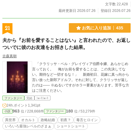
文字数 22,428
最終更新日 2026.07.26
登録日 2026.07.26
21
お気に入り追加
435
夫から『お前を愛することはない』と言われたので、お返し
ついでに彼のお友達をお招きした結果。
古森真朝
「クラリッサ・ベル・グレイヴィア伯爵令嬢、あらかじめ
言っておく。 俺がお前を愛することは、この先決してな
い。期待など一切するな！」 新婚初日、花嫁に真っ向から
言い放った新郎アドルフ。それに対して、クラリッサが返し
たのは―― ※ぬるいですがホラー要素があります。苦手な方
はご注意ください。
ファンタジー
完結
ｼｮｰﾄｼｮｰﾄ
24h.ポイント
1,341pt
963
180
位 / 228,668件
位 / 53,279件
小説
ファンタジー
異世界
オカルト
政略結婚
初夜？
毒舌ヒロイン
いろいろ最強レベルのざまぁ
ショートショート