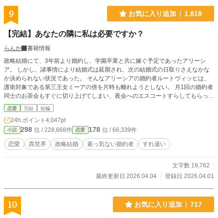
9
お気に入り追加
1,818
【完結】あなたの隣に私は必要ですか？
らんか
書籍情報
政略結婚にて、3年前より婚約し、学園卒業と共に嫁ぐ予定であったアリーシ
ア。 しかし、諸事情により結婚式は延期され、次の結婚式の日取りさえなかな
か決められない状況であった。 そんなアリーシアの婚約者ルートヴィッヒは、
護衛対象である第三王女ミーアの傍を片時も離れようとしない。 月1回の婚約者
同士のお茶会もすぐに切り上げてしまい、夜会へのエスコートすらしてもらった
事がない。 そんな状況で、アリーシアは思う。 私はあなたの隣に必要でしょう
恋愛
完結
短編
か？ あなたが求めているのは別の人ではないのでしょうかと。 ＊ 短編です。 ご
24h.ポイント
4,047pt
感想欄は都合により、閉じさせて頂きます。
298
178
位 / 228,668件
位 / 66,339件
小説
恋愛
恋愛
異世界
政略結婚
素っ気ない婚約者
すれ違い
文字数 19,762
最終更新日 2026.04.04
登録日 2026.04.01
10
お気に入り追加
717