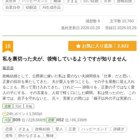
異世界
ハッピーエンド
離縁
ざまぁ
白い結婚
出奔
政略結婚
尽くしてくれる妻を失ったアルフレッドは、ようやく自分が
自業自得
幼馴染
AI生成作品
何を失ったのかを思い知ることになる。 幼馴染ばかりを優先
する婚約者との白い結婚に終止符を打ち、傷ついた公爵令嬢
が新天地で本当の幸せを掴む、離縁から始まる逆転ラブスト
感想数 9
文字数 10,760
ーリー。
最終更新日 2026.03.29
登録日 2026.03.29
16
お気に入り追加
2,822
私を裏切った夫が、後悔しているようですが知りません
藤原遊
政略結婚として、公爵家に嫁いだ私は 愛のない夫婦関係を「仕事」だと思い、
正妻の役目を果たしてきた。 夫が愛人を持つことも、 その子を屋敷に迎え入れ
ることも、黙って受け入れてきた。 けれど―― 跡取りを、正妻の子ではなく愛
人の子にする。 その言葉を、人前で軽く口にした瞬間。 私は悟ったのだ。 この
家では、息子を守れないと。 元々、実家との間には 「嫡子以外の子は実家の跡
取りにする」という取り決めがあった。 ならば話は簡単だ。 役目を終えた私
恋愛
完結
長編
は、離縁を選ぶ。 息子と共に、この家を去るだけ。 後悔しているようですが―
24h.ポイント
1,583pt
― もう、私の知るところではありません。
809
452
位 / 228,668件
位 / 66,339件
小説
恋愛
恋愛
ざまぁ
政略結婚
愛人
正妻
ハッピーエンド
跡継ぎ
後悔
静かなざまぁ
離縁