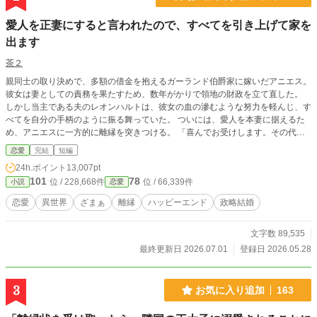
​愛人を正妻にすると言われたので、すべてを引き上げて家を
出ます
茶２
親同士の取り決めで、多額の借金を抱えるガーランド伯爵家に嫁いだアニエス。
彼女は妻としての責務を果たすため、数年がかりで領地の財政を立て直した。
しかし当主である夫のレオンハルトは、彼女の血の滲むような努力を軽んじ、す
べてを自分の手柄のように振る舞っていた。 ついには、愛人を本妻に据えるた
め、アニエスに一方的に離縁を突きつける。 「喜んでお受けします。その代わ
り――」 静かに離縁を受け入れたアニエスは、一つの条件を出す。 自身が育て
恋愛
完結
短編
上げ、伯爵家を支え続けていた商会の権利と、有能な人材をすべて引き連れて屋
24h.ポイント
13,007pt
敷を去るということを。 そしてアニエスが去ってから、ガーランド家は急速に
101
78
位 / 228,668件
位 / 66,339件
小説
恋愛
傾き始める。
恋愛
異世界
ざまぁ
離縁
ハッピーエンド
政略結婚
文字数 89,535
最終更新日 2026.07.01
登録日 2026.05.28
3
お気に入り追加
163