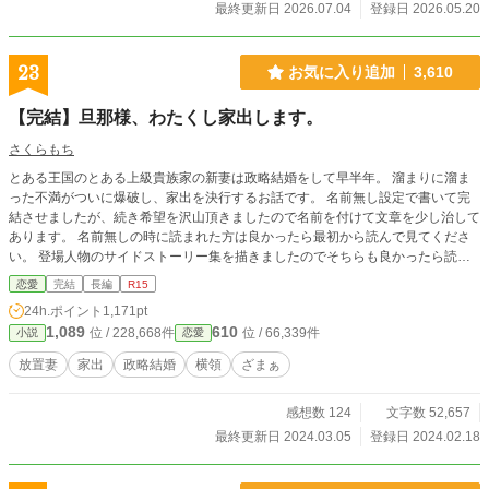
イドの結婚の始まりだった。 ❇こちらの作品は、カクヨム様でも公開致してお
最終更新日 2026.07.04
登録日 2026.05.20
ります。 ❇誤字脱字によるお目汚しがございましたら申し訳ございません。公
開後に度々修正が入ります。間を置いてお楽しみ下さいませ。 ❇登場人物のお
名前が他作品とダダ被りする場合がございます。皆様別人でございます。 ❇10
23
お気に入り追加
3,610
0%妄想の産物です。妄想なので史実とは異なっております。
【完結】旦那様、わたくし家出します。
さくらもち
とある王国のとある上級貴族家の新妻は政略結婚をして早半年。 溜まりに溜ま
った不満がついに爆破し、家出を決行するお話です。 名前無し設定で書いて完
結させましたが、続き希望を沢山頂きましたので名前を付けて文章を少し治して
あります。 名前無しの時に読まれた方は良かったら最初から読んで見てくださ
い。 登場人物のサイドストーリー集を描きましたのでそちらも良かったら読ん
でみてください( ˊᵕˋ*) 第二王子が10年後王弟殿下になってからのストーリーも別
恋愛
完結
長編
R15
で公開中
24h.ポイント
1,171pt
1,089
610
位 / 228,668件
位 / 66,339件
小説
恋愛
放置妻
家出
政略結婚
横領
ざまぁ
感想数 124
文字数 52,657
最終更新日 2024.03.05
登録日 2024.02.18