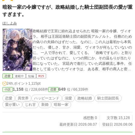
暗殺一家の令嬢ですが、政略結婚した騎士団副団長の愛が重
すぎます。
ほしよみ
政略結婚で王宮に紛れ込ませられた 暗殺一家の令嬢、ヴィオ
ラ。 相手は王国近衛騎士団の副団長アルノルト。 任務のため
の偽りの夫婦のはずだった。 なのに、この人は最初から本気
だった。 優しさ、甘さ、溺愛。 ヴィオラが何もしていないの
に、 一人で浮かれて、愛してくる。 「政略ですもの」と割り
切っていたはずなのに、 いつの間にか、その温もりが当たり
前になっていた。 宮廷内で進行していた武器横流し事件。 任
務として追っていたヴィオラは、 ある夜、相手の商人と密会
するアルノルトを目撃してしまう。 まさか。彼も、この事件
恋愛
連載中
短編
R15
に関わっているのか—— 疑惑と不安、そして隠せない気持ち
24h.ポイント
1,115pt
に揺れながら、 ヴィオラは気づいていく。 自分は、もう政略
1,158
649
位 / 228,668件
位 / 66,339件
小説
恋愛
の妻ではなく、本気で、この人を失いたくないのだと。 政略
結婚から始まった二人の関係が、 初めて本物の愛に変わって
恋愛
異世界
ハッピーエンド
溺愛
政略結婚
騎士団副団長
いく。
愛が重い
じれ甘
新婚
暗殺一家
感想数 0
文字数 15,128
最終更新日 2026.08.07
登録日 2026.08.06