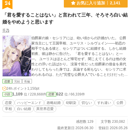
24
お気に入り追加
2,141
「君を愛することはない」と言われて三年、そろそろ白い結
婚をやめようと思います
千乃
伯爵家の娘・セシリアには、幼い頃からの許婚がいた。 公爵
家当主にして王国宰相、ユーリス・シルヴェイン――初恋の
相手でもある彼と、セシリアはついに結婚する。 しかし結婚
初夜、彼は静かに告げた。 「君を愛することはない」と―
―。 ユーリスはほとんど帰宅せず、聞こえてくるのは他の女
性との浮いた話ばかり。 没落寸前だった伯爵家の借金を肩代
わりしてもらった身では、反論する術もない。 セシリアに求
められるのは、ただ"完璧な公爵夫人"でいることだけだった。
しかし"ある夜"をきっかけに、ふたりの関係はより歪になる。
恋愛
完結
長編
彼が稀に邸へ戻る夜――ユーリスは決まって、セシリアの隣
24h.ポイント
1,150pt
で眠るのだ。 理由も、意味も、分からない。でも、怖くて聞
1,109
622
位 / 228,668件
位 / 66,339件
小説
恋愛
けない。 そんな折、社交界である噂が囁かれ始めた。 他国の
王女との縁談、そして「本命の女性がいる」という声。 結婚
恋愛
ハッピーエンド
政略結婚
幼馴染
切ない
すれ違い
公爵
して三年。愛されなくとも、傍にいられればそれで良かっ
宰相
白い結婚
異世界恋愛
た。 けれど、もう――潮時なのかもしれない。セシリアは静
かに、離婚を決意する。
感想数 129
文字数 230,082
最終更新日 2026.06.30
登録日 2026.05.26