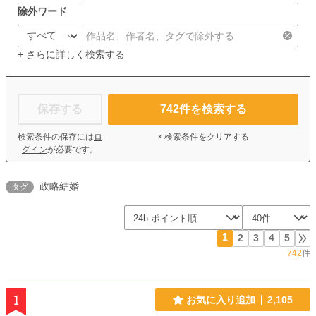
除外ワード
+ さらに詳しく検索する
保存する
742
件を検索する
検索条件の保存には
ロ
× 検索条件をクリアする
グイン
が必要です。
政略結婚
タグ
1
2
3
4
5
742
件
1
お気に入り追加
2,105