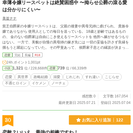
幸薄令嬢リースベットは絶賛困惑中 〜拗らせ公爵の滾る愛
は分かりにくい〜
美並ナナ
貧乏伯爵家の令嬢リースベットは、 父親の後妻や異母兄姉に虐げられ、 貴族令
嬢でありながら 使用人としての毎日を送っている。 18歳と妙齢ではあるもの
の、 金のない伯爵家は自由にこき使えるリースベットを 他所へ嫁がせるつもり
はない。 一方で、美貌が自慢の異母姉の嫁ぎ先には 一切の妥協を許さず良縁を
掴もうと躍起になっていた。 その甲斐あって、 侯爵家子息との縁談が決まった
異母姉は 盛大な結婚式を挙げて嫁いで行った。 だが、その数日後。 社交界で圧
恋愛
完結
長編
R18
倒的な人気を誇るイケメン公爵が なぜか突然伯爵家を訪ねてくる。 そして、と
24h.ポイント
1,001pt
ある理由から リースベットを妻にしたいと言い出して――？ 虐げられて育った
1,321
739
位 / 228,668件
位 / 66,339件
小説
恋愛
幸薄令嬢と、 拗らせイケメン公爵のじれじれ新婚ラブ。 ※設定がゆるい部分も
あると思いますので、気楽にお読み頂ければ幸いです。 ※前半シリアスですが
恋愛
異世界
政略結婚
溺愛
じれじれ
すれ違い
こじらせ
途中からラブコメ色が強くなります。 ※Rシーンにはタイトル横に(※)を付けて
不遇ヒロイン
イケメン
ノーチェ
います。 ※本作品は、エブリスタ様・ムーンライトノベルズ様にも掲載してい
ます。
感想数 0
文字数 167,054
最終更新日 2025.07.21
登録日 2025.07.04
30
お気に入り追加
122
恋敵？いいえ、最強の相棒ですわ！