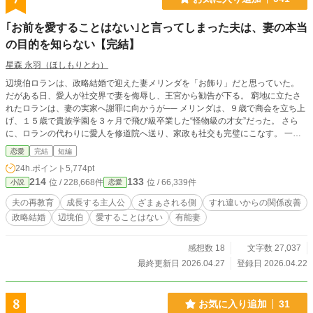
｢お前を愛することはない｣と言ってしまった夫は、妻の本当
の目的を知らない【完結】
星森 永羽（ほしもりとわ）
辺境伯ロランは、政略結婚で迎えた妻メリンダを「お飾り」だと思っていた。
だがある日、愛人が社交界で妻を侮辱し、王宮から勧告が下る。 窮地に立たさ
れたロランは、妻の実家へ謝罪に向かうが── メリンダは、９歳で商会を立ち上
げ、１５歳で貴族学園を３ヶ月で飛び級卒業した“怪物級の才女”だった。 さら
に、ロランの代わりに愛人を修道院へ送り、家政も社交も完璧にこなす。 一方
ロランは、妻の望む「コンドル」と「虎」を本当に捕まえて帰ってくるほど、妙
恋愛
完結
短編
な方向に頑張り始め── 気づけば、“お飾り”だと思っていた妻に、人生ごと振り
24h.ポイント
5,774pt
回されていた。 そんな中、パーティーで“アフェイリ窃盗団”が出現。 ロランは
214
133
位 / 228,668件
位 / 66,339件
小説
恋愛
初めて、妻を守るために剣を抜く。
夫の再教育
成長する主人公
ざまぁされる側
すれ違いからの関係改善
政略結婚
辺境伯
愛することはない
有能妻
感想数 18
文字数 27,037
最終更新日 2026.04.27
登録日 2026.04.22
8
お気に入り追加
31