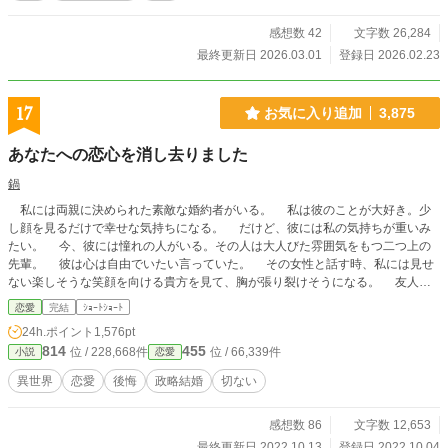
感想数 42
文字数 26,284
最終更新日 2026.03.01
登録日 2026.02.23
17
お気に入り追加
3,875
あなたへの恋心を消し去りました
鍋
私には両親に決められた素敵な婚約者がいる。 私は彼のことが大好き。少
し顔を見るだけで幸せな気持ちになる。 だけど、彼には私の気持ちが重いみ
たい。 今、彼には憧れの人がいる。その人は大人びた雰囲気をもつ二つ上の
先輩。 彼は心は自由でいたい言っていた。 その女性と話す時、私には見せ
ない楽しそうな笑顔を向ける貴方を見て、胸が張り裂けそうになる。 友人た
ちは言う。お互いに干渉しない割り切った夫婦のほうが気が楽だって……。
恋愛
完結
ｼｮｰﾄｼｮｰﾄ
だから私は彼が自由になれるように、魔女にこの激しい気持ちを封印してもらっ
24h.ポイント
1,576pt
たの。 ※このお話はハッピーエンドではありません。 ※短いお話でサクサクと
814
455
位 / 228,668件
位 / 66,339件
小説
恋愛
進めたいと思います。
異世界
恋愛
後悔
政略結婚
切ない
感想数 86
文字数 12,653
最終更新日 2022.10.13
登録日 2022.10.04