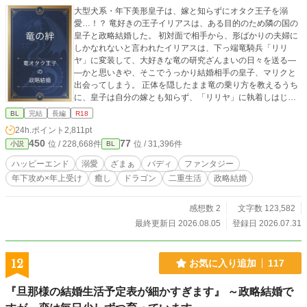
大型犬系・年下美形皇子は、嫁と知らずにオタク王子を溺
愛…！？ 竜好きの王子イリアスは、ある目的のため隣の国の
皇子と政略結婚した。 初対面で相手から、形ばかりの夫婦に
しかなれないと言われたイリアスは、下っ端竜騎兵「リリ
ヤ」に変装して、大好きな竜の研究ざんまいの日々を送る―
―かと思いきや、そこでうっかり結婚相手の皇子、マリクと
出会ってしまう。 正体を隠したまま竜の乗り方を教えるうち
に、皇子は自分の嫁とも知らず、「リリヤ」に執着しはじめ
て…。 すれ違いながらも夫婦になっていく二人のコメディ寄
BL
完結
長編
R18
りドラゴンファンタジー。 ハッピーエンド&完結保証です！
24h.ポイント
2,811pt
ストーリー上、男性妊娠可能表現（オメガバース ではない）
450
77
位 / 228,668件
位 / 31,396件
小説
BL
があります。お楽しみください⭐︎ 攻 肉体派 美形攻め 執
着攻め 年下攻め 大型犬攻め 受 頭脳派 年上受け 童貞
ハッピーエンド
溺愛
ざまぁ
バディ
ファンタジー
受け 地味受け↔︎美人受け（スイッチ） ストーリー 異世界
年下攻め×年上受け
癒し
ドラゴン
二重生活
政略結婚
ファンタジー 癒し すれ違い じれじれ
感想数 2
文字数 123,582
最終更新日 2026.08.05
登録日 2026.07.31
12
お気に入り追加
117
『旦那様の結婚生活予定表が細かすぎます』 ～政略結婚で