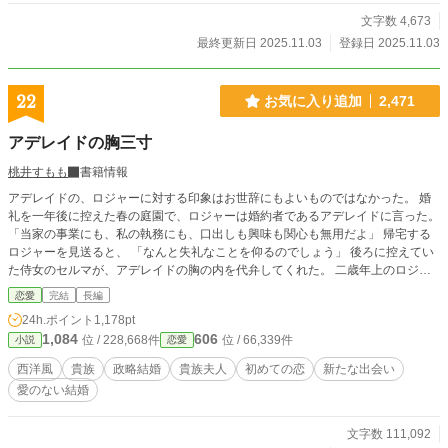
文字数 4,673
最終更新日 2025.11.03
登録日 2025.11.03
22
お気に入り追加
2,471
アデレイドの胸三寸
桃井すもも
書籍情報
アデレイドの、ロジャーに対する印象はお世辞にもよいものではなかった。 婚
礼を一年後に控えた春の庭園で、ロジャーは婚約者であるアデレイドに言った。
「当家の事業にも、私の執務にも、口出しも興味も関心も無用だよ」 帰宅する
ロジャーを見送ると、 「なんと失礼なことを仰るのでしょう」 後ろに控えてい
た侍女のセルマが、アデレイドの胸の内を代弁してくれた。 二歳年上のロジャ
ーは、家柄だけでなく見目の良さ、成績優秀であることも相まって、学園でも目
恋愛
完結
長編
立つ生徒の一人だった。 彼の周囲は高位貴族の子女ばかりで、中には王家の縁
24h.ポイント
1,178pt
戚にあたる公爵家の令嬢もいた。 その公爵令嬢マルグリットに、ロジャーは惹
1,084
606
位 / 228,668件
位 / 66,339件
小説
恋愛
かれていたようだった。 だが、政略の切り札となる公爵令嬢が国内の貴族に嫁
ぐことはなく、マルグリットはその後、隣接する公国へと輿入れした。 初めか
西洋風
貴族
政略結婚
貴族夫人
初めての恋
新たな出会い
ら、ロジャーにはアデレイドに対する興味も好意も何もなかった。マルグリット
愛のない結婚
のいなくなった王国で、彼女ではない婚約者を得たに過ぎない。 学園を卒業し
て、アデレイドはロジャーに嫁いだ。 心がどこにあろうとも、家の存続のため
にロジャーはアデレイドを妻にした。 夫には、愛する人がいる。 それがアデレ
文字数 111,092