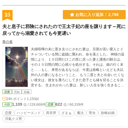
25
お気に入り追加
2,798
夫と息子に邪険にされたので王太子妃の座を譲ります～死に
戻ってから溺愛されても今更遅い
青の雀
夫婦喧嘩の末に置き去りにされた妻は、旦那が若い愛人とイ
チャついている間に盗賊に襲われ、命を落とした。 神様の温
情により、１０日間だけこの世に戻った妻と護衛の騎士は、
その１０日間の間に心残りを処分する。それは、娘の行く末
と……もし、来世があるならば、今度は政略といえども夫以
外の人の妻になるということ。 もう二度と夫と出会いたくな
い彼女は、彼女を蔑ろにしてきた息子とも縁を切ることを決
意する。 生まれかわった妻は、新しい人生を強く生きること
を決意。 過去世と同じ轍を踏みたくない……
恋愛
完結
短編
24h.ポイント
1,150pt
1,109
622
位 / 228,668件
位 / 66,339件
小説
恋愛
恋愛
ハッピーエンド
異世界
ざまぁ
魔法
聖女
政略結婚
浮氣クズ男