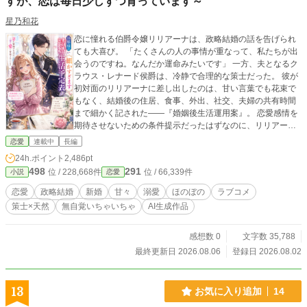
すが、恋は毎日少しずつ育っています～
星乃和花
恋に憧れる伯爵令嬢リリアーナは、政略結婚の話を告げられ
ても大喜び。 「たくさんの人の事情が重なって、私たちが出
会うのですね。なんだか運命みたいです」 一方、夫となるク
ラウス・レナード侯爵は、冷静で合理的な策士だった。 彼が
初対面のリリアーナに差し出したのは、甘い言葉でも花束で
もなく、結婚後の住居、食事、外出、社交、夫婦の共有時間
まで細かく記された――『婚姻後生活運用案』。 恋愛感情を
期待させないための条件提示だったはずなのに、リリアーナ
はそれを大切そうに抱きしめてしまう。 「私が困らないよう
恋愛
連載中
長編
に、こんなに考えてくださったのですね。嬉しいです」 管理
24h.ポイント
2,486pt
を優しさとして受け取り、毎日「嬉しいこと」を報告する
498
291
位 / 228,668件
位 / 66,339件
小説
恋愛
妻。 そんな彼女に調子を狂わされながら、クラウスの予定表
には、夕食、お茶、読書、花、菓子――そして妻の笑顔に関
恋愛
政略結婚
新婚
甘々
溺愛
ほのぼの
ラブコメ
する項目が、少しずつ増えていく。 政略結婚を運命だと信じ
策士×天然
無自覚いちゃいちゃ
AI生成作品
る妻と、愛情まで管理しようとする旦那様。 これは、まだ恋
ではないと言い張る策士が、妻の愛に管理されるまでの、甘
くておかしな新婚ラブコメディ。 ・＊毎日20:40更新＊・＊2
感想数 0
文字数 35,788
026年8月22日完結予定＊・＊12万文字想定＊・
最終更新日 2026.08.06
登録日 2026.08.02
13
お気に入り追加
14