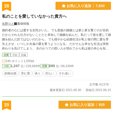
28
お気に入り追加
7,830
私のことを愛していなかった貴方へ
矢野りと
書籍情報
婚約者の心には愛する女性がいた。 でも貴族の婚姻とは家と家を繋ぐのが目的
だからそれも仕方がないことだと承知して婚姻を結んだ。私だって彼を愛して婚
姻を結んだ訳ではないのだから。 でも穏やかな結婚生活が私と彼の間に愛を芽
生えさせ、いつしか永遠の愛を誓うようになる。 だがそんな幸せな生活は突然
終わりを告げてしまう。 夫のかつての想い人が現れてから私は彼の本心を知っ
てしまい…。 ＊設定はゆるいです。
恋愛
完結
短編
24h.ポイント
1,050pt
1,247
690
位 / 228,668件
位 / 66,339件
小説
恋愛
政略結婚
育む愛
偽り
切ない
すれ違い
文字数 43,578
最終更新日 2021.06.30
登録日 2021.06.15
29
お気に入り追加
929