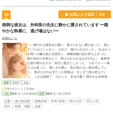
18
お気に入り追加
235
病弱な彼女は、外科医の先生に静かに愛されています 〜穏
やかな執着に、逃げ場はない〜
来栖れいな
――穏やかな微笑みの裏に、逃げられない愛があった。 望ん
でいたわけじゃない。 けれど、逃げられなかった。 生まれつ
き弱い心臓を抱える彼女に、政略結婚の話が持ち上がった。
親が決めた未来なんて、受け入れられるはずがない。 無表情
な彼の穏やかさが、余計に腹立たしかった。 それでも――彼
だけは違った。 優しさの奥に、私の知らない熱を隠してい
た。 形式だけのはずだった関係は、少しずつ形を変えてい
く。 これは束縛？ それとも、本当の愛？ 穏やかな外科医に
包まれていく、静かで深い恋の物語。 ※この物語はフィクシ
恋愛
連載中
長編
ョンです。 登場する人物・団体・名称・出来事などはすべて
24h.ポイント
1,534pt
架空であり、実在のものとは一切関係ありません。
834
464
位 / 228,668件
位 / 66,339件
小説
恋愛
恋愛
歳の差恋愛
政略結婚
医者×患者
静かな恋
切ない恋
現代
執着・溺愛
庇護