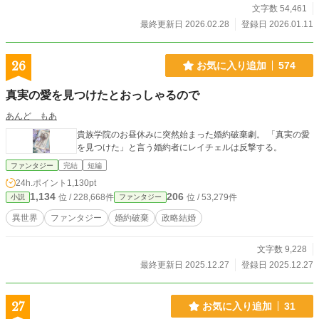
文字数 54,461
最終更新日 2026.02.28
登録日 2026.01.11
26
お気に入り追加
574
真実の愛を見つけたとおっしゃるので
あんど もあ
貴族学院のお昼休みに突然始まった婚約破棄劇。 「真実の愛
を見つけた」と言う婚約者にレイチェルは反撃する。
ファンタジー
完結
短編
24h.ポイント
1,130pt
1,134
206
位 / 228,668件
位 / 53,279件
小説
ファンタジー
異世界
ファンタジー
婚約破棄
政略結婚
文字数 9,228
最終更新日 2025.12.27
登録日 2025.12.27
27
お気に入り追加
31