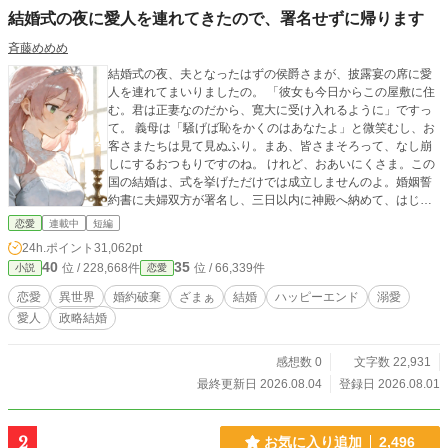
結婚式の夜に愛人を連れてきたので、署名せずに帰ります
斉藤めめめ
結婚式の夜、夫となったはずの侯爵さまが、披露宴の席に愛
人を連れてまいりましたの。 「彼女も今日からこの屋敷に住
む。君は正妻なのだから、寛大に受け入れるように」ですっ
て。 義母は「騒げば恥をかくのはあなたよ」と微笑むし、お
客さまたちは見て見ぬふり。まあ、皆さまそろって、なし崩
しにするおつもりですのね。 けれど、おあいにくさま。この
国の結婚は、式を挙げただけでは成立しませんのよ。婚姻誓
約書に夫婦双方が署名し、三日以内に神殿へ納めて、はじめ
て夫婦。 ――そしてわたくし、まだ署名しておりませんの。
恋愛
連載中
短編
既成事実は、事実ではございませんのよ。
24h.ポイント
31,062pt
40
35
位 / 228,668件
位 / 66,339件
小説
恋愛
恋愛
異世界
婚約破棄
ざまぁ
結婚
ハッピーエンド
溺愛
愛人
政略結婚
感想数 0
文字数 22,931
最終更新日 2026.08.04
登録日 2026.08.01
2
お気に入り追加
2,496