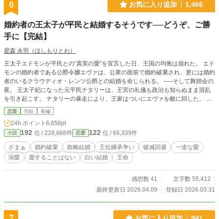
6
お気に入り追加
1,466
婚約者の王太子が平民と結婚するそうです──どうぞ、ご勝
手に【完結】
星森 永羽（ほしもりとわ）
王太子エドモンが平民との“真実の愛“を宣言した日、王国の均衡は崩れた。 エド
モンの婚約者である公爵令嬢エヴァは、公衆の面前で婚約破棄され、更には婚約
者のいるクラウディオ・レンツ公爵との結婚を命じられる。 ──そして舞踏会の
夜。 王太子妃になった元平民ナタリーは、王宮の礼儀も政治も知らぬまま混乱
を引き起こす。 ナタリーの暴走により、王家はついにエヴァを敵に回した。 王
族は焦り、貴族は離反し、反王派は勢力を拡大。 王国は“内乱寸前”へと傾いてい
恋愛
完結
長編
く。 そんな中、エヴァの前に跪いたのは王太子の従弟アレクシス・レンツ。
24h.ポイント
6,658pt
「僕と結婚してほしい。 僕以外が王になれば、この国は沈む」 冷静で聡明な
192
122
位 / 228,668件
位 / 66,339件
小説
恋愛
少年は、エヴァを“未来の国母”に据えるためチャンスを求めた。 「３ヶ月以内
に、私をその気にさせてご覧なさい」 エヴァは、アレクシスに手を差し伸べ
ざまぁ
婚約破棄
政略結婚
王位継承争い
破滅回避
一途な愛
た。 それからの２人は──？ ⚠️ 本作は AI の生成した文章を一部に使っていま
溺愛
愛することはない
白い結婚
王命
す。視点が頻繁に変わります。
感想数 41
文字数 55,412
最終更新日 2026.04.09
登録日 2026.03.31
7
お気に入り追加
941