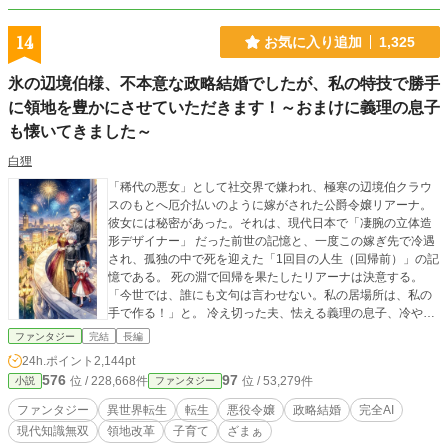
14
お気に入り追加
1,325
氷の辺境伯様、不本意な政略結婚でしたが、私の特技で勝手
に領地を豊かにさせていただきます！～おまけに義理の息子
も懐いてきました～
白狸
「稀代の悪女」として社交界で嫌われ、極寒の辺境伯クラウ
スのもとへ厄介払いのように嫁がされた公爵令嬢リアーナ。
彼女には秘密があった。それは、現代日本で「凄腕の立体造
形デザイナー」 だった前世の記憶と、一度この嫁ぎ先で冷遇
され、孤独の中で死を迎えた「1回目の人生（回帰前）」の記
憶である。 死の淵で回帰を果たしたリアーナは決意する。
「今世では、誰にも文句は言わせない。私の居場所は、私の
手で作る！」と。 冷え切った夫、怯える義理の息子、冷やや
かな家臣たち。 四面楚歌の邸内で、彼女はお妃教育で培った
ファンタジー
完結
長編
「完璧な領地経営の知識」と、前世の特技である「緻密な設
24h.ポイント
2,144pt
計とモノづくり（現代スキル）」をフル活用。精巧な図面を
576
97
位 / 228,668件
位 / 53,279件
小説
ファンタジー
引き、おもちゃを作り、邸内の環境を劇的に改善していく。
その手腕と隠された優しさに、氷の夫も、心閉ざした継子
ファンタジー
異世界転生
転生
悪役令嬢
政略結婚
完全AI
も、頑なな家臣たちも、次第に彼女の虜になっていく――。
現代知識無双
領地改革
子育て
ざまぁ