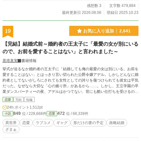
感想数 3
文字数 479,884
最終更新日 2026.08.06
登録日 2025.10.23
19
お気に入り追加
2,641
【完結】結婚式前～婚約者の王太子に「最愛の女が別にいる
ので、お前を愛することはない」と言われました～
黒塔真実
書籍情報
挙式が迫るなか婚約者の王太子に「結婚しても俺の最愛の女は別にいる。お前を
愛することはない」とはっきり言い切られた公爵令嬢アデル。しかしどんなに婚
約者としてないがしろにされても女性としての誇りを傷つけられても彼女は平気
だった。なぜなら大切な「心の拠り所」があるから……。しかし、王立学園の卒
業ダンスパーティーの夜、アデルはかつてない、世にも酷い仕打ちを受けるのだ
った―― ※神視点。■なろうにも別タイトルで重複投稿←【ジャンル日間4
恋愛
完結
短編
位】。
24h.ポイント
1,512pt
849
472
位 / 228,668件
位 / 66,339件
小説
恋愛
異世界
恋愛
ラブコメ
ギャグ
形だけの妻の予定
政略結婚
ざまぁ