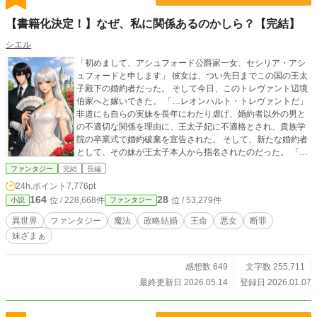
【書籍化決定！】なぜ、私に関係あるのかしら？【完結】
シエル
「初めまして、アシュフォード公爵家一女、セシリア・アシ
ュフォードと申します」 彼女は、つい先日までこの国の王太
子殿下の婚約者だった。 そして今日、このトレヴァント辺境
伯家へと嫁いできた。 「…レオンハルト・トレヴァントだ」
非道にも自らの実妹を長年にわたり虐げ、婚約者以外の男と
の不適切な関係を理由に、王太子妃に不適格とされ、貴族学
院の卒業式で婚約破棄を宣告された。 そして、新たな婚約者
として、その妹が王太子本人から指名されたのだった。 「私
は君と夫婦になるつもりはないし、辺境伯夫人として扱うこ
ファンタジー
完結
長編
ともない」 この判断によって、どうなるかなども考えずに…
24h.ポイント
7,776pt
【報告】アース・スターノベル大賞様にて金賞・コミラカイ
164
28
位 / 228,668件
位 / 53,279件
小説
ファンタジー
ズ賞を 受賞致しました！ 応援して下さった読者の皆
様、誠にありがとうございました┏○))ﾍﾟｺｯ 書籍化・コミラカ
異世界
ファンタジー
魔法
政略結婚
王命
悪女
断罪
イズに関しましては詳しく決まりましたら 再びご報告させて
妹ざまぁ
頂きます。 ※ 中世ヨーロッパ風の世界観です。 ※ ご都合主
義ですので、ご了承下さい、 ※ 画像はAIにて作成しておりま
す
感想数 649
文字数 255,711
最終更新日 2026.05.14
登録日 2026.01.07