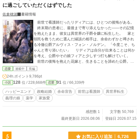
に過ごしていただくはずでした
佐倉穂波
書籍情報
前世で看護師だったリディアには、ひとつの後悔がある。
終末期の患者に、最後まで寄り添えなかった——その記憶
を抱えたまま、彼女は異世界の子爵令嬢に転生した。 家と
領民を救うために選んだ縁談の相手は、余命わずかと噂され
る冷徹公爵アルヴィス・フォン・ノルデン。 「今度こそ、ち
ゃんと寄り添いたい」 リディアは自分が出来ることは何か
を考え、公爵やその娘フィアと少しすつ打ち解けていく。
前世の後悔を抱えた花嫁と、生きることを諦めた公爵。ふ
たりが静かに歩み寄る、穏やか系ヒーリングファンタジー。
恋愛
連載中
長編
平日:21時更新 土日祝:12時更新 ♥や、感想ありがとうござい
24h.ポイント
9,786pt
ます😊励みになります！！
128
91
位 / 228,668件
位 / 66,339件
小説
恋愛
ハッピーエンド
政略結婚
余命宣告
前世は看護師
異世界転生
義理の娘
薬学
家族愛
感想数 1
文字数 50,769
最終更新日 2026.08.06
登録日 2026.07.15
5
お気に入り追加
6,726