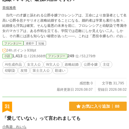
章槻雅希
当代一の才媛と謳われる公爵令嬢フロレンシアは、王命により放蕩者として名
高い公爵令息ナサリオと政略結婚することになる。婚約者は学業も素行も散々、
結婚後も浮気は確実。そんな最悪の未来を前に、フロレンシアと幼馴染で専属侍
女のマカリアは、ある作戦を立てる。学院では恋敵にしか見えない二人。しか
し、その裏には誰も知らない秘密があった――。これは「悪役令嬢もの」のお約
束を逆手に取り、最強の主従にして親友コンビが知略で未来を切り拓く、友情と
ファンタジー
連載中
短編
策謀の物語。 『小説家になろう』『アルファポリス』に重複投稿、自サイトに
24h.ポイント
938pt
も掲載。
1,413
249
位 / 228,668件
位 / 53,279件
小説
ファンタジー
AI生成作品
女主人公
W主人公
政略結婚
公爵令嬢
主従
幼馴染
友情
策士主人公
勘違い
感想数 0
文字数 31,795
最終更新日 2026.08.07
登録日 2026.08.02
31
お気に入り追加
88
「愛していない」って言われましても
小鳥遊 れいら