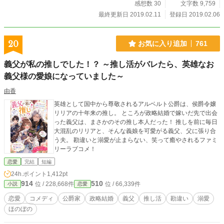
感想数 30
文字数 9,759
最終更新日 2019.02.11
登録日 2019.02.06
20
お気に入り追加
761
義父が私の推しでした！？ ～推し活がバレたら、英雄なお
義父様の愛娘になっていました～
由香
英雄として国中から尊敬されるアルベルト公爵は、侯爵令嬢
リリアの十年来の推し。 ところが政略結婚で嫁いだ先で出会
った義父は、まさかのその推し本人だった！ 推しを前に毎日
大混乱のリリアと、そんな義娘を可愛がる義父、父に張り合
う夫。 勘違いと溺愛が止まらない、笑って癒やされるファミ
リーラブコメ！
恋愛
完結
短編
24h.ポイント
1,412pt
914
510
位 / 228,668件
位 / 66,339件
小説
恋愛
恋愛
コメディ
公爵家
政略結婚
義父
推し活
勘違い
溺愛
ほのぼの