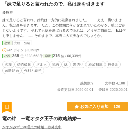
「妹で足りると言われたので、私は身を引きます
藤原遊
妹で足りると言われ、婚約は一方的に破棄されました。 ――ええ、構いませ
ん。私は身を引きます。 ただ、この婚姻に何が含まれていたのかを、彼はご存
じないようです。 それでも妹を選ばれるのであれば、どうぞご自由に。 私は何
も申しません。 ……そのままで、本当に大丈夫なのでしょうか。
恋愛
完結
短編
24h.ポイント
3,393pt
365
215
位 / 228,668件
位 / 66,339件
小説
恋愛
恋愛
婚約破棄
ざまぁ
契約
妹
裏切り
経済制裁
持参金
政略結婚
権利と義務
感想数 9
文字数 4,188
最終更新日 2026.05.01
登録日 2026.05.01
11
お気に入り追加
126
竜の絆 ー竜オタク王子の政略結婚ー
かすがみずほ@理想の結婚二巻発売中