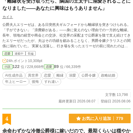
「離縁状を受け取ったら、隣国の王太子に溺愛されることに
なりました——あなたに興味はもうありません」
カイト
公爵夫人エリーゼは、ある日突然夫ギルフォードから離縁状を突きつけられる。
「子ができない」「浪費癖がある」——身に覚えのない理由での一方的な離縁。
長年、領地の経営や商会との交渉、社交界の采配まで公爵家を陰で支え続けてき
たエリーゼだったが、夫はその功績を顧みることなく、男爵令嬢クラリスとの関
係に溺れていた。 実家も没落し、行き場を失ったエリーゼの前に現れたのは、
かつて貿易交渉で顔を合わせた隣国の王太子レオンハルト。彼女の誠実さと実務
恋愛
連載中
長編
能力を高く評価していた彼は、迷わず彼女を隣国へと迎え入れる。 隣国の宮廷
24h.ポイント
10,308pt
でエリーゼは、初めて自分の働きが正当に評価される心地よさを知る。一方、公
122
89
位 / 228,668件
位 / 66,339件
小説
恋愛
爵家から「知恵を貸してほしい」という都合のいい相談が届くが、エリーゼの答
えは静かで揺るぎない——「あなたに興味はもうありません」。 エリーゼが去
AI生成作品
異世界
恋愛
離縁
溺愛
公爵令嬢
政略結婚
った後、公爵家にはまず小さな綻びが生まれ、実務をこなせないクラリスが公爵
年上ヒーロー
後悔
すれ違い
夫人となったことでそれは本格的な経営危機へと発展していく。取引先の離反、
社交界での評判失墜——ギルフォードは失って初めて、エリーゼがどれほど大き
な存在だったかを思い知る。 一方、隣国ではレオンハルトの敬意がいつしか恋
文字数 13,798
心へと変わっていた。対等な関係の中で求婚を受け入れたエリーゼは、新しい人
最終更新日 2026.08.07
登録日 2026.08.06
生を歩み始める。すべてを失いかけたギルフォードが復縁を懇願しに訪れても、
彼女の心はもう微動だにしない。 過去を振り返ることなく、エリーゼは自分を
正しく見てくれる相手のもとで、本当の幸せを掴み取る——「無関心」という最
4
お気に入り追加
779
も静かで確実な復讐を成し遂げながら。
余命わずかな冷徹公爵様に嫁いだので、最期くらいは穏やか