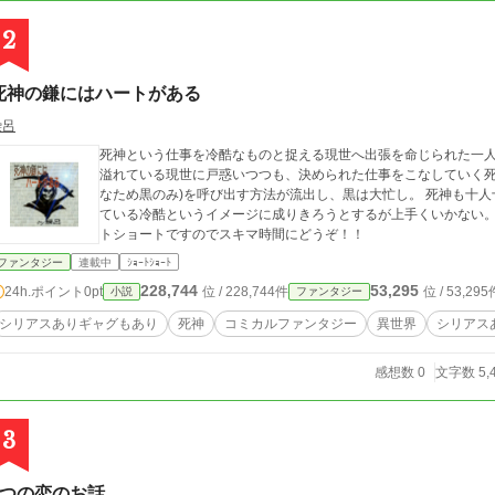
2
死神の鎌にはハートがある
繰呂
死神という仕事を冷酷なものと捉える現世へ出張を命じられた一人の死神。 死にたい、消えたい。
溢れている現世に戸惑いつつも、決められた仕事をこなしていく死神、黒。 ひょんなことから現世
なため黒のみ)を呼び出す方法が流出し、黒は大忙し。 死神も十人十色。 いわゆる優男＆優秀不断な黒は、もたれ
ている冷酷というイメージに成りきろうとするが上手くいかない。 黒の鎌には心臓(ハート)がついている。 ショ
トショートですのでスキマ時間にどうぞ！！
ファンタジー
連載中
ｼｮｰﾄｼｮｰﾄ
228,744
53,295
24h.ポイント
0pt
位 / 228,744件
位 / 53,295
小説
ファンタジー
シリアスありギャグもあり
死神
コミカルファンタジー
異世界
シリアス
感想数 0
文字数 5,
3
3つの恋のお話。