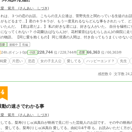
三愛 紫月 (さんあい しづき)
３つの恋のお話。 こちらの主人公達は、菅野先生と関わっている生徒のお話と小野田先生と菅野先生のお話。 【そのキラキ
ラがもどるまで…】君のキラキラが、もう一度見れるならどんな事をされたって、ど
君は君だよ。】 私の好きな君には、好きな人がいた。 自分を犠牲にする君を私はもう見たくない。 ねぇー。私を好
きになってくれない？ 小花蘭(おばならん)が、花村紫音(はなむらしおん)の病院に
愛を抱くもの】 同じ境遇の人間は、付き合ってもうまくいかないと思っていた。 この人に出会うまでは…。 これ
は、小花蘭(おばならん)、花村紫音(はなむらしおん)、赤池里子(あかいけさとこ)、
恋愛
連載中
長編
た大人の恋のお話。 管野先生が、赤池里子(あかいけさとこ)と話した後のお話。 こちらから、先にお読みください。 6つの話を読
228,744
66,363
24h.ポイント
0pt
位 / 228,744件
位 / 66,363件
小説
恋愛
むことで、あの時のみんなの気持ちがわかります。 ノベルアップ+
純愛
片思い
悲恋
女の子主人公
愛してる
ハッピーエンド？
先生
感想数 0
文字数 24,
4
鼓動の速さでわかる事
三愛 紫月 (さんあい しづき)
してる。梨寿(りじゅ)&真白が映画で見に行った芸能人のお話です。 その中の映画の内容と、芸能人のお話。 これから先も、愛して
。由紀斗&千尋 も、お読みいただく方がより楽しめると思います。 三万文字以内の短編