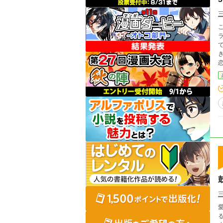
これは、
ていたんだ。 【
恋の物語。 【同じ
い
愛
る。 愛してる。梨寿(りじゅ)&真白 愛してる