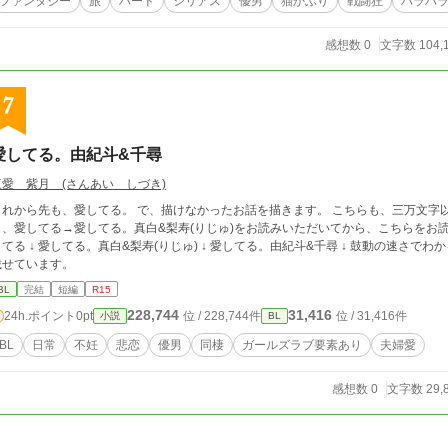
ファンタジー
旅
ハード
シリアス
優男
猫かぶり
戦闘狂
ハラハ
感想数 0
文字数 104,
7
愛してる。由紀斗&千尋
三愛 紫月 (さんあい しづき)
先も、愛してる。 で、描けなかったお話を描きます。 こちらも、三万文字以内の短編小説になります。 始めに、これから先
、愛してる→愛してる。真白&梨寿(りじゅ)をお読みいただいてから、こちらをお読みいただけ
てる ↓ 愛してる。真白&梨寿(りじゅ) ↓ 愛してる。由紀斗&千尋 ↓ 鼓動の速さでわかる事 の順番になります。 小説家になろ
載せています。
BL
完結
短編
R15
228,744
31,416
24h.ポイント
0pt
位 / 228,744件
位 / 31,416件
小説
BL
BL
日常
不妊
悲恋
優男
同棲
ガールズラブ要素あり
夫婦愛
感想数 0
文字数 29,