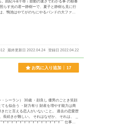
812
最終更新日 2022.04.24
登録日 2022.04.22
お気に入り追加
17
ても似合う ・財力有り 財産を増やす能力は商
はなぜか、 それは、 ＿
Y^Y^Y^Y^Y^Y^Y^Y^Y^Y￣ 仕事に