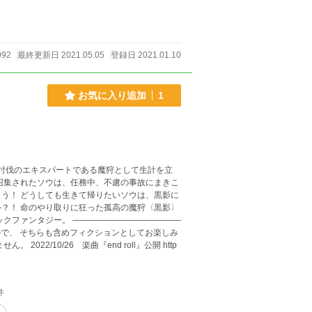
の優男獅朗はあの
きます。優男獅
ます。 この物語は、ひとりの
992
最終更新日 2021.05.05
登録日 2021.01.10
て中華圏の国設定になります。 ちなみにこの物
司もイケメン、イケオジなイケメンパラダイスで
人が普通の愛を
お気に入り追加
1
召集されたソウは、任務中、不慮の事故にまきこ
、黒影に
〈黒影〉
――――――――――――
』公開 http
件