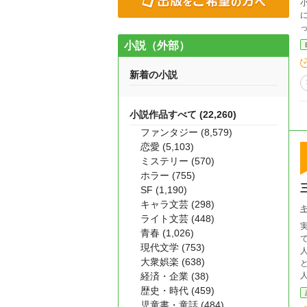
小説になりま
になります。 実
っていました
小説（外部）
新着の小説
小説作品すべて (22,260)
ファンタジー (8,579)
恋愛 (5,103)
ミステリー (570)
ホラー (755)
SF (1,190)
キャラ文芸 (298)
ライト文芸 (448)
実
青春 (1,026)
現代文学 (753)
人のごとし そんな
大衆娯楽 (638)
と
経済・企業 (38)
人
対
歴史・時代 (459)
い
児童書・童話 (484)