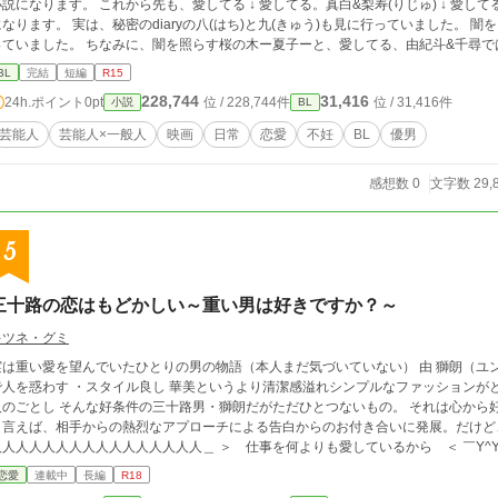
す。 これから先も、愛してる ↓ 愛してる。真白&梨寿(りじゅ) ↓ 愛してる。由紀斗&千尋 ↓ 鼓動の速さでわかる事 の順番
は、秘密のdiaryの八(はち)と九(きゅう)も見に行っていました。 闇を照らす光の君ー静樹ーで、夏子と静樹も見に行
。 ちなみに、闇を照らす桜の木ー夏子ーと、愛してる、由紀斗&千尋では、鴨池はやてがのちにやるバンドの大ファン
に夏子と千尋はなっています。 小説家になろう、カクヨムにも載せています。
BL
完結
短編
R15
228,744
31,416
24h.ポイント
0pt
位 / 228,744件
位 / 31,416件
小説
BL
芸能人
芸能人×一般人
映画
日常
恋愛
不妊
BL
優男
感想数 0
文字数 29,
5
三十路の恋はもどかしい～重い男は好きですか？～
キツネ・グミ
は重い愛を望んでいたひとりの男の物語（本人まだ気づいていない） 由 獅朗（ユン・シーラン） 30歳 ・顔良し 優男のごとき笑顔
で人を惑わす ・スタイル良し 華美というより清潔感溢れシンプルなファッションがと
好条件の三十路男・獅朗だがただひとつないもの。 それは心から好きだと言える恋人がいないこと。 過去の恋愛歴
言えば、相手からの熱烈なアプローチによる告白からのお付き合いに発展。だけど、長続きが難しい。 それ
人人人人人人人人人人人人人人人＿ ＞ 仕事を何よりも愛しているから ＜ ￣Y^Y^Y^Y^Y^Y^
する情熱>恋愛だから、付き合っても相手にフラれたり自然消滅を繰り返す日々。 三十路優男は今渇望している。 激しく渇望して
恋愛
連載中
長編
R18
る。 仕事を愛する己を愛してくれる人を渇望している。 そんな時に人里離れた場所でひとりの女性に出会う。 だがなんとその時、