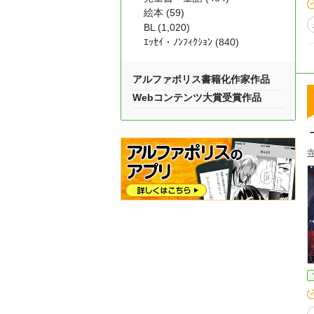
優男
絵本 (59)
た
BL (1,020)
手
ｴｯｾｲ・ﾉﾝﾌｨｸｼｮﾝ (840)
朗
アルファポリス書籍化作家作品
す。 ※学園ファンタジーものでイケメンパラダ
が
Webコンテンツ大賞受賞作品