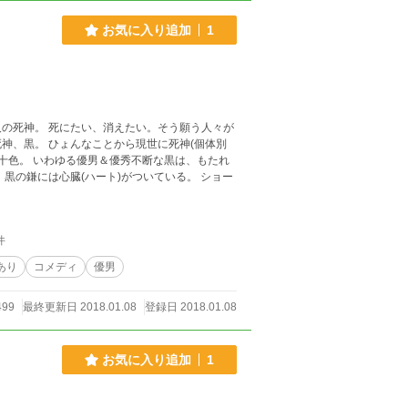
お気に入り追加
1
そう願う人々が
に死神(個体別
ー
件
あり
コメディ
優男
499
最終更新日 2018.01.08
登録日 2018.01.08
お気に入り追加
1