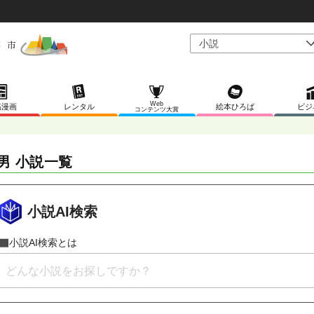
Web
稿漫画
レンタル
絵本ひろば
ビジ
コンテンツ大賞
男 小説一覧
小説AI検索
小説AI検索とは