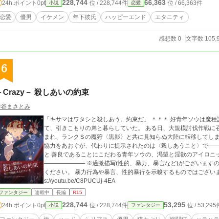
228,744
66,363
24h.ポイント
0pt
位 / 228,744件
位 / 66,363件
小説
恋愛
獅朗は女性の名前さえ聞かず別れてしまう。 何してんだよっ、優男獅朗？！ 男だろ？！ 名前くらい聞きなよ！ と思ったあな
、ご安心下さい。これは小説です。だから必ず出会います。そう言うシステムになってます。 女性と再会した後
恋愛
優男
イケメン
年下彼氏
ハッピーエンド
エタニティ
この手で女性と関わろうと、己の手中に入れようと涼しい顔して(無意識に)必死になります。 そしてだんだん気づ
が探していた愛はこれだと。やがて、己の愛が重いことに気づくのですが、それは遠い先の話になり
感想数 0
文字数 105,
男が愛を探し、愛を見つける物語になります。 物語が展開していく世界はなんちゃっ
語に登場する男性は優男獅朗を始め、全員イケメン設定です。 優男獅朗の同僚も上
イスはあるのに、大人なイケメンパラダイスストーリーは見当たらないなと思ったの
この物語を書くきっかけになりました。 ただ単に私が探すの下手なだけかもしれませんが。 普通の世界で普通の大
6
見つける物語を楽しんでいただけたらうれしいです。
－Crazy－ 殺しあいの約束
寺谷まさとみ
「キサマはワタシと殺しあう。約束だ」 ＊＊＊ 好青年ソウは魔種討伐のエキスパートである魔狩として生計を立
て、引きこもりの弟と暮らしていた。 ある日、大規模討伐作戦に
まれ、ランクＳの魔狩〈黒影〉と共に見知らぬ大陸に転移してしまう！ どうしても生きて帰りたいソウは
協力をあおぐが、代わりに提示されたのは〈殺しあうこと〉で――？！ 命のやり取りに狂った孤高の魔狩
と 善良であることにこだわる青年ソウの、渇望と淫欲のアイロニックファンタジー。 ―
――――――― ※過激描写(性的、暴力、暴言など)がございますので、 そちらも含めフィクションとしてお楽しみ
ください。 暴力行為や暴言、性的暴行を示唆するものではございません。 2022/10/26 楽曲『end roll
s://youtu.be/C8PUCUj-4EA
ファンタジー
連載中
長編
R15
228,744
53,295
24h.ポイント
0pt
位 / 228,744件
位 / 53,295
小説
ファンタジー