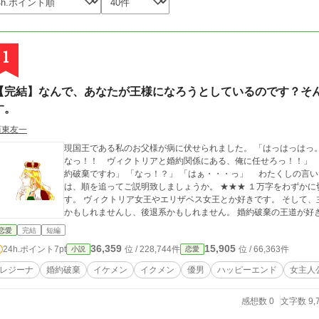
1
【完結】なんで、あなたが王様になろうとしているのです？そ
す。
西東友一
現国王である私のお父様が病に伏せられました。 「はっはっはっ。いよいよ俺の出番だな。みなさま、心配なさる
なっ！！ ヴィクトリアと婚約関係にある、俺に任せろっ！！」 わたくしと婚約関係にあった貴族のネロ。 「婚
約破棄ですわ」 「なっ！？」 「はぁ・・・っ」 わたくしの言いたいことが全くわからないようですね。 で
は、順を追ってご説明致しましょうか。 ★★★ １万字をわずかに切るぐらいの量です。 R３.10.9に完結予定で
す。 ヴィクトリア女王やエリザベス女王とか好きです。 そして、
かもしれませんし、後退系かもしれません。 婚約破棄の王道が好
恋愛
完結
短編
36,359
15,905
24h.ポイント
7pt
位 / 228,744件
位 / 66,363件
小説
恋愛
レジーナ
婚約破棄
イケメン
イクメン
優男
ハッピーエンド
女主人
感想数 0
文字数 9,