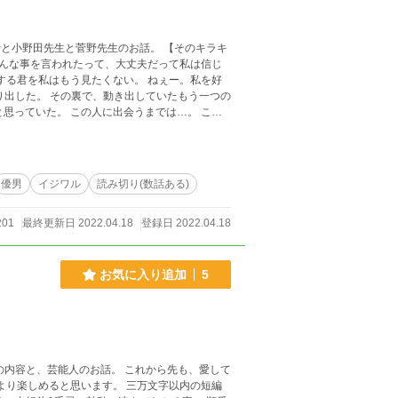
んな事を言われたって、大丈夫だって私は信じ
走り出した。 その裏で、動き出していたもう一つの
坂口斗真(さかぐちとうま)の恋の裏で、動きだして
、小説家なろうにも載せています。
優男
イジワル
読み切り(数話ある)
201
最終更新日 2022.04.18
登録日 2022.04.18
お気に入り追加
5