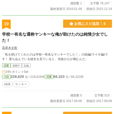
感想数 1
文字数 76,147
最終更新日 2016.01.09
登録日 2015.12.19
19
お気に入り追加
8
学校一有名な通称ヤンキーな俺が助けたのは純情少女でし
た！
高草木文歌
「私を助けてくれたのは学校一有名なヤンキーでした！」の続編(マイキ編)で
す！ 落ち込んでいる彼女を見ていると、何故か心が痛むんだ。
恋愛
連載中
短編
24h.ポイント
0pt
228,629
66,323
位 / 228,629件
位 / 66,323件
小説
恋愛
純情
ヤンキー
感想数 0
文字数 515
最終更新日 2017.09.09
登録日 2017.09.09