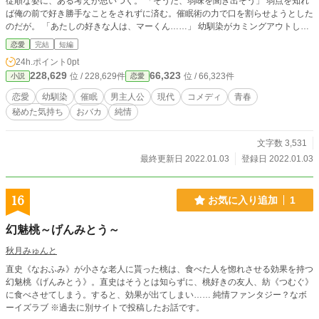
従順な姿に、ある考えが思いつく。 「そうだ、弱味を聞き出そう」 弱点を知れ
ば俺の前で好き勝手なことをされずに済む。催眠術の力で口を割らせようとした
のだが。 「あたしの好きな人は、マーくん……」 幼馴染がカミングアウトした
のは俺の名前だった。 よく見れば美少女となっていた幼馴染からの告白。俺は
恋愛
完結
短編
一体どうすればいいんだ？
24h.ポイント
0pt
228,629
66,323
位 / 228,629件
位 / 66,323件
小説
恋愛
恋愛
幼馴染
催眠
男主人公
現代
コメディ
青春
秘めた気持ち
おバカ
純情
文字数 3,531
最終更新日 2022.01.03
登録日 2022.01.03
16
お気に入り追加
1
幻魅桃～げんみとう～
秋月みゅんと
直史《なおふみ》が小さな老人に貰った桃は、食べた人を惚れさせる効果を持つ
幻魅桃《げんみとう》。直史はそうとは知らずに、桃好きの友人、紡《つむぐ》
に食べさせてしまう。すると、効果が出てしまい…… 純情ファンタジー？なボ
ーイズラブ ※過去に別サイトで投稿したお話です。