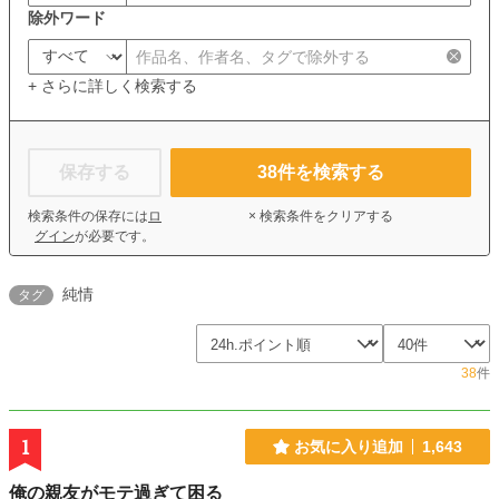
除外ワード
+ さらに詳しく検索する
保存する
38
件を検索する
検索条件の保存には
ロ
× 検索条件をクリアする
グイン
が必要です。
純情
タグ
38
件
1
お気に入り追加
1,643
俺の親友がモテ過ぎて困る