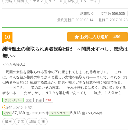
完結
純情
イケメン
ラブコメ
探偵
エタニティ
感想数 0
文字数 556,535
最終更新日 2020.03.14
登録日 2017.01.28
10
お気に入り追加
459
純情魔王の寝取られ勇者観察日記 ～間男死すべし、慈悲は
無い～
ぐうたら怪人Z
周囲の女性を寝取られる運命の下に産まれてしまった勇者セリム。 これ
は、そんな彼が旅路の中で次々と親しい女性を寝取られ――そして、それを（打
倒勇者を目的に）観察する魔王が、間男へ割とガチな殺意を抱く物語である。
――ＮＴＲ。 業の深いその言葉。 それを憎む者は多く、逆に深く愛する
者もいる。 だがしかし。ＮＴＲを嗜む者であっても――時折、主人公からヒ
ロインを寝取る間男に対しイラっと来ることは無いだろうか？ ふと冷静にな
ファンタジー
完結
長編
R18
った瞬間、間男をボコボコにしてやりたい衝動に駆られたことは無いだろうか？
24h.ポイント
7pt
この物語の語り手である魔王は、ＮＴＲを絶対許せない純情な男。 そんな
37,189
5,813
位 / 228,629件
位 / 53,266件
小説
ファンタジー
彼が、勇者を取り巻く間男達を、全力で制裁していくお話。 ※ハーメルンにも
投稿しております。
魔王
勇者
純情
旅