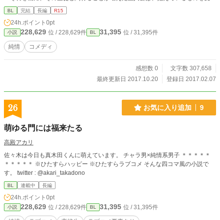
入れてもらったり、彼のことを知っていく。 本来は、コメディ要素のある話
BL
完結
長編
R15
です。理由付けしたら余分なシリアスが入ってしまいました。主人公の性格でシ
24h.ポイント
0pt
リアスをカバーしているつもりです。 話は転校してからになります。 主人
228,629
31,395
位 / 228,629件
位 / 31,395件
小説
BL
公攻めで、受けっぽい攻め×攻めっぽい受け予定です。
純情
コメディ
感想数 0
文字数 307,658
最終更新日 2017.10.20
登録日 2017.02.07
26
お気に入り追加
9
萌ゆる門には福来たる
高殿アカリ
佐々木は今日も真木田くんに萌えています。 チャラ男×純情系男子 ＊＊＊＊＊
＊＊＊＊＊ ※ひたすらハッピー ※ひたすらラブコメ そんな四コマ風の小説で
す。 twitter : @akari_takadono
BL
連載中
長編
24h.ポイント
0pt
228,629
31,395
位 / 228,629件
位 / 31,395件
小説
BL