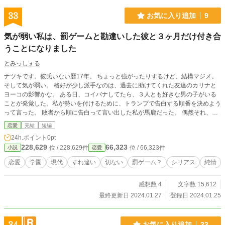
33
お気に入り追加
9
気が弱い私は、罰ゲームと勘違いした彼と３ヶ月だけ付き合
うことになりました
とみっしぇる
ナツキです。彼氏いない歴17年。 ちょっと強がったりするけど、結構マジメ。
そして気が弱い。 格好が少し派手なのは、過去に助けてくれた友達のカリナと
ヨーコの影響かな。 ある日、コイバナしてたら、３人とも好きな男の子がいる
ことが発覚した。私が勢いを付けるために、トランプで告白する順番を決めよう
って言った。 敗者から順に告白って言い出した私が馬鹿だった。 偶然それ、私
の告白相手カイ君に聞かれてた。カイ君、罰ゲームの告白と勘違いして、３ヶ月
恋愛
完結
短編
限定のお付き合いしようって私に言った。 付き合い始めたのはいいけど私っ
24h.ポイント
0pt
て、３ヶ月で捨てられちゃうの？ ６話完結です。
228,629
66,323
位 / 228,629件
位 / 66,323件
小説
恋愛
恋愛
学園
現代
すれ違い
切ない
罰ゲーム？
シリアス
純情
感想数 4
文字数 15,612
最終更新日 2024.01.27
登録日 2024.01.25
お気に入り追加
33