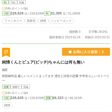
BL
完結
短編
24h.ポイント
0pt
228,629
31,395
位 / 228,629件
位 / 31,395件
小説
BL
ファンタジー
高校生
純情
ハッピーエンド
感想数 0
文字数 29,041
最終更新日 2023.02.24
登録日 2023.02.01
17
お気に入り追加
2
純情くんとピュア(ビッチ)ちゃんには何も無い
ddd
初投稿作品 厳しいコメントまってます 凛生と詩音の恋愛 中学生らしいストーリ
ー
恋愛
連載中
長編
24h.ポイント
0pt
228,629
66,323
位 / 228,629件
位 / 66,323件
小説
恋愛
純情