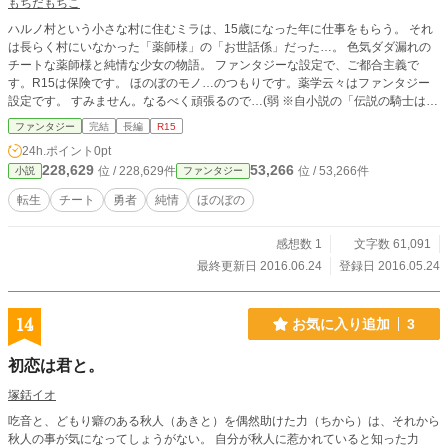
もちだもちこ
ハルノ村という小さな村に住むミラは、15歳になった年に仕事をもらう。 それ
は長らく村にいなかった「薬師様」の「お世話係」だった…。 色気ダダ漏れの
チートな薬師様と純情な少女の物語。 ファンタジーな設定で、ご都合主義で
す。R15は保険です。 ほのぼのモノ…のつもりです。薬学云々はファンタジー
設定です。 すみません。なるべく頑張るので…(弱 ※自小説の「伝説の騎士は伝
説になってるけど、まだ現役です」「転生して勇者の補佐をしろと言われまし
ファンタジー
完結
長編
R15
た」のキャラが出てきますが、読まなくても大丈夫です。 小説家になろうで同
24h.ポイント
0pt
じ内容で連載しております。
228,629
53,266
位 / 228,629件
位 / 53,266件
小説
ファンタジー
転生
チート
勇者
純情
ほのぼの
感想数 1
文字数 61,091
最終更新日 2016.06.24
登録日 2016.05.24
14
お気に入り追加
3
初恋は君と。
塚銛イオ
吃音と、どもり癖のある秋人（あきと）を偶然助けた力（ちから）は、それから
秋人の事が気になってしょうがない。 自分が秋人に惹かれていると知った力