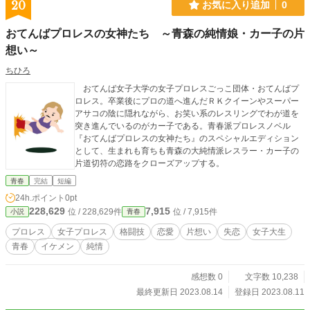
20
お気に入り追加
0
おてんばプロレスの女神たち ～青森の純情娘・カー子の片
想い～
ちひろ
おてんば女子大学の女子プロレスごっこ団体・おてんばプ
ロレス。卒業後にプロの道へ進んだＲＫクイーンやスーパー
アサコの陰に隠れながら、お笑い系のレスリングでわが道を
突き進んでいるのがカー子である。青春派プロレスノベル
『おてんばプロレスの女神たち』のスペシャルエディション
として、生まれも育ちも青森の大純情派レスラー・カー子の
片道切符の恋路をクローズアップする。
青春
完結
短編
24h.ポイント
0pt
228,629
7,915
位 / 228,629件
位 / 7,915件
小説
青春
プロレス
女子プロレス
格闘技
恋愛
片想い
失恋
女子大生
青春
イケメン
純情
感想数 0
文字数 10,238
最終更新日 2023.08.14
登録日 2023.08.11