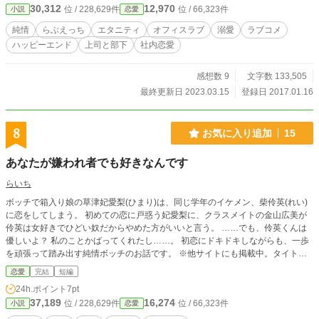
30,312
12,970
位 / 228,629件
位 / 66,323件
小説
恋愛
「ちょ、寒い。布団入れて」 「あ、ハイ……――――あっ、
いやっ……」 布団を開けて迎えると、湊さんは私の胸に唇を
純情
らぶえっち
エタニティ
オフィスラブ
溺愛
ラブコメ
近づけた――。 ※予告なしのR18表現があります。ご了承下
ハッピーエンド
上司と部下
社内恋愛
さい。
感想数 9
文字数 133,505
最終更新日 2023.03.15
登録日 2017.01.16
8
お気に入り追加
15
あなたが嫌われ者でも好きなんです
らいち
ボッチで箱入り娘の草津妃愛梨(ひまり)は、同じ学年のイケメン、柴伶英(れい)
に恋をしてしまう。 初めての恋に戸惑う妃愛梨に、クラスメイトの金山広美が
伶英は女好きでひどい奴だからやめた方がいいと言う。 ……でも、伶英くんは
優しいよ？ 私のことかばってくれたし……。 初恋にドキドキしながらも、一歩
を頑張って踏み出す純情ボッチのお話です。 ※他サイトにも掲載中。タイトル
変えてます
恋愛
完結
短編
24h.ポイント
7pt
37,189
16,274
位 / 228,629件
位 / 66,323件
小説
恋愛