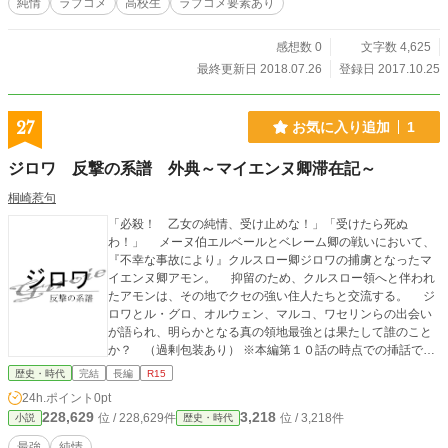
純情
ラブコメ
高校生
ラブコメ要素あり
感想数 0
文字数 4,625
最終更新日 2018.07.26
登録日 2017.10.25
27
お気に入り追加
1
ジロワ 反撃の系譜 外典～マイエンヌ卿滞在記～
桐崎惹句
「必殺！ 乙女の純情、受け止めな！」「受けたら死ぬ
わ！」 メーヌ伯エルベールとベレーム卿の戦いにおいて、
『不幸な事故により』クルスロー卿ジロワの捕虜となったマ
イエンヌ卿アモン。 抑留のため、クルスロー領へと伴われ
たアモンは、その地でクセの強い住人たちと交流する。 ジ
ロワとル・グロ、オルウェン、マルコ、ワセリンらの出会い
が語られ、明らかとなる真の領地最強とは果たして誰のこと
か？ （過剰包装あり） ※本編第１０話の時点での挿話で
す。先に本編第一章をお読みいただいた方がよろしいかと存
歴史・時代
完結
長編
R15
じます。 ※旧本編第１１～１９話を、本編から分離したもの
24h.ポイント
0pt
で、内容的に大筋の変更はございません。若干の改稿とプロ
228,629
3,218
位 / 228,629件
位 / 3,218件
小説
歴史・時代
ローグ・エピローグの追加を行っています。 ※「アルファポ
リス」様、「小説家になろう」様、「カクヨム」様、「pixi
最強
純情