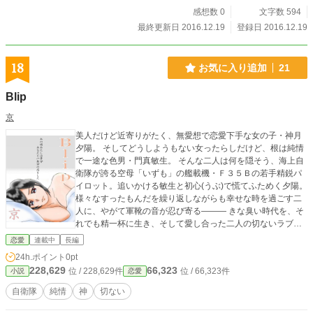
感想数 0
文字数 594
最終更新日 2016.12.19
登録日 2016.12.19
18
お気に入り追加
21
Blip
京
美人だけど近寄りがたく、無愛想で恋愛下手な女の子・神月
夕陽。 そしてどうしようもない女ったらしだけど、根は純情
で一途な色男・門真敏生。 そんな二人は何を隠そう、海上自
衛隊が誇る空母「いずも」の艦載機・Ｆ３５Ｂの若手精鋭パ
イロット。追いかける敏生と初心(うぶ)で慌てふためく夕陽。
様々なすったもんだを繰り返しながらも幸せな時を過ごす二
人に、やがて軍靴の音が忍び寄る――― きな臭い時代を、そ
れでも精一杯に生き、そして愛し合った二人の切ないラブス
トーリー。 ※本作品は平成26年5月～8月にPixivに掲載した
恋愛
連載中
長編
ものを改編したものです。 ※「小説家になろう」にも改編連
24h.ポイント
0pt
載中です。 http://ncode.syosetu.com/n1883da/
228,629
66,323
位 / 228,629件
位 / 66,323件
小説
恋愛
自衛隊
純情
神
切ない