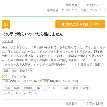
感想数 0
文字数 5,227
最終更新日 2025.07.07
登録日 2025.07.07
31
お気に入り追加
661
その牙は喰らいついたら離しません
ぐるもり
小さい頃からずっと、「弟」扱いをされているのは知っていた。でも、あっちゃ
んは僕のお姉さんじゃない。ずっとずっとあっちゃんだけを見てきた。25年分
の想いをそろそろ受け取ってくれてもいいよね？ 幼馴染兼弟としか見ていな
かった年下腹黒可愛い系男子の純情（童貞）に振り回される、アラサー女子。
「あっちゃん！大好き！」 ヘンタイ注意報発令中！！！！！ 完結まで、連日21
時に更新します。
恋愛
完結
長編
R18
24h.ポイント
0pt
228,629
66,323
位 / 228,629件
位 / 66,323件
小説
恋愛
完結
純情
幼馴染
年下
アラサー
溺愛
執着
変態
らぶえっち
ファタール
感想数 4
文字数 2,845