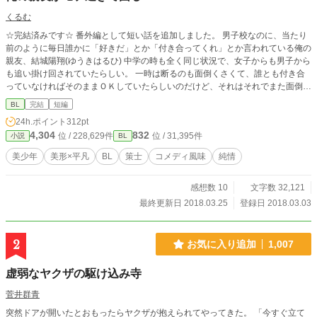
くるむ
☆完結済みです☆ 番外編として短い話を追加しました。 男子校なのに、当たり
前のように毎日誰かに「好きだ」とか「付き合ってくれ」とか言われている俺の
親友、結城陽翔(ゆうきはるひ) 中学の時も全く同じ状況で、女子からも男子から
も追い掛け回されていたらしい。 一時は断るのも面倒くさくて、誰とも付き合
っていなければそのままＯＫしていたらしいのだけど、それはそれでまた面倒く
さくて仕方がなかったのだそうだ(ｿﾘｬｿｳﾀﾞﾛ) ……と言う訳で、何を考えたのか陽
BL
完結
短編
翔の奴、俺に恋人のフリをしてくれと言う。 て、お前何考えてんの？ 何しよう
24h.ポイント
312pt
としてんの？ ……てなわけで、俺は今日もこいつに振り回されています……。
4,304
832
位 / 228,629件
位 / 31,395件
小説
BL
美形策士×純情平凡♪
美少年
美形×平凡
BL
策士
コメディ風味
純情
感想数 10
文字数 32,121
最終更新日 2018.03.25
登録日 2018.03.03
2
お気に入り追加
1,007
虚弱なヤクザの駆け込み寺
菅井群青
突然ドアが開いたとおもったらヤクザが抱えられてやってきた。 「今すぐ立て