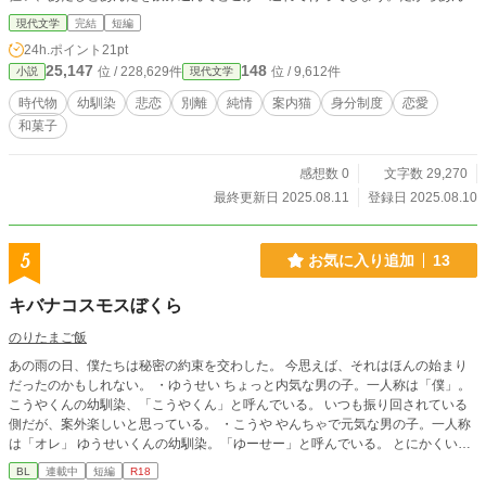
を見ることができないのです」 ≪ 幸せな物語 / 3 ≫
現代文学
完結
短編
24h.ポイント
21pt
25,147
148
位 / 228,629件
位 / 9,612件
小説
現代文学
時代物
幼馴染
悲恋
別離
純情
案内猫
身分制度
恋愛
和菓子
感想数 0
文字数 29,270
最終更新日 2025.08.11
登録日 2025.08.10
5
お気に入り追加
13
キバナコスモスぼくら
のりたまご飯
あの雨の日、僕たちは秘密の約束を交わした。 今思えば、それはほんの始まり
だったのかもしれない。 ・ゆうせい ちょっと内気な男の子。一人称は「僕」。
こうやくんの幼馴染、「こうやくん」と呼んでいる。 いつも振り回されている
側だが、案外楽しいと思っている。 ・こうや やんちゃで元気な男の子。一人称
は「オレ」 ゆうせいくんの幼馴染。「ゆーせー」と呼んでいる。 とにかくいた
ずらしたいお年頃。ゆうせいと一緒にいる時はもっと元気になる。 キバナコス
BL
連載中
短編
R18
モスの花言葉は「幼い恋心」です。 いい風呂の日用に書いていたのSSをシリー