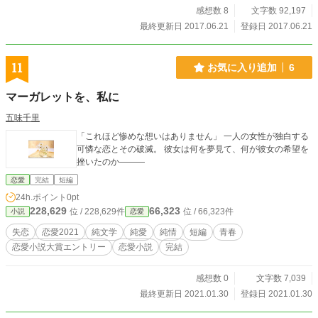
感想数 8
文字数 92,197
最終更新日 2017.06.21
登録日 2017.06.21
11
お気に入り追加
6
マーガレットを、私に
五味千里
「これほど惨めな想いはありません」 一人の女性が独白する
可憐な恋とその破滅。 彼女は何を夢見て、何が彼女の希望を
挫いたのか———
恋愛
完結
短編
24h.ポイント
0pt
228,629
66,323
位 / 228,629件
位 / 66,323件
小説
恋愛
失恋
恋愛2021
純文学
純愛
純情
短編
青春
恋愛小説大賞エントリー
恋愛小説
完結
感想数 0
文字数 7,039
最終更新日 2021.01.30
登録日 2021.01.30