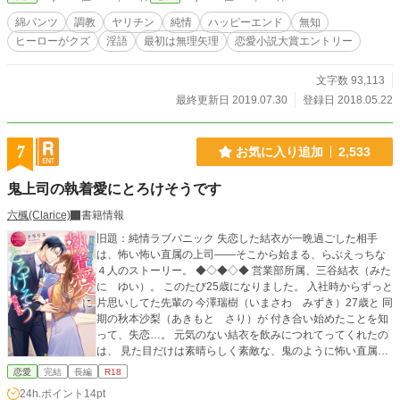
綿パンツ
調教
ヤリチン
純情
ハッピーエンド
無知
ヒーローがクズ
淫語
最初は無理矢理
恋愛小説大賞エントリー
文字数 93,113
最終更新日 2019.07.30
登録日 2018.05.22
7
お気に入り追加
2,533
鬼上司の執着愛にとろけそうです
六楓(Clarice)
書籍情報
旧題：純情ラブパニック 失恋した結衣が一晩過ごした相手
は、怖い怖い直属の上司――そこから始まる、らぶえっちな
４人のストーリー。 ◆◇◆◇◆ 営業部所属、三谷結衣（みた
に ゆい）。 このたび25歳になりました。 入社時からずっと
片思いしてた先輩の 今澤瑞樹（いまさわ みずき）27歳と 同
期の秋本沙梨（あきもと さり）が 付き合い始めたことを知
って、失恋…。 元気のない結衣を飲みにつれてってくれたの
は、 見た目だけは素晴らしく素敵な、鬼のように怖い直属の
上司。 湊蒼佑（みなと そうすけ）マネージャー、32歳。 目
恋愛
完結
長編
R18
が覚めると、私も、上司も、ハダカ。 「マジかよ。記憶ねぇ
24h.ポイント
14pt
の？」 「私も、ここまで記憶を失ったのは初めてで……」