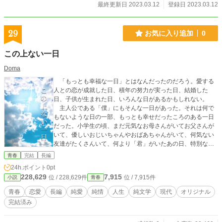
最終更新日 2023.03.12
登録日 2023.03.12
29
お気に入り追加
0
この上ない一日
Doma
「もっとも幸福な一日」とはなんだったのだろう。愛する
人との恋が成就した日、積年の努力が実った日、結婚した
日、子供が生まれた日、いろんな日があるかもしれない。
主人公である「僕」にもそんな一日があった。それは何で
もないような日の一部、もっとも幸せだったころのある一日
だった。小学生の頃、まだ元気なお母さんがいてお父さんが
いて、優しいおじいちゃんやおばあちゃんがいて、何気ない
友達がたくさんいて、何より「君」がいたあの日、特別なこ
とには花火大会がその街で行われた。 始まるまでの朝も昼
青春
完結
長編
も「君」と過ごした。行かねばならない学校にも初めて行か
24h.ポイント
0pt
ないでいつも新しく現れる世界との出会いに心を震わせなが
228,629
7,915
位 / 228,629件
位 / 7,915件
小説
青春
ら、初めに「君」に引かれた手と足で時に「君」を導い て、
自由に走り回ったあの時の街。終わることを恐れたその夜。
青春
恋愛
長編
純愛
純情
人生
純文学
現代
オリジナル
花火が上がり、そして散った。 すべてが、もう遠い。
完結済み
「僕」はあのもっとも幸せだった日からだんだらと伸びた、
傾く日に映される長い影の日々を送っている。そしてそれも