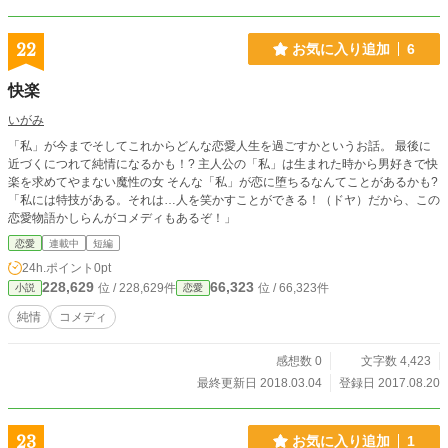
22
お気に入り追加
6
快楽
いがみ
「私」が今までそしてこれからどんな恋愛人生を過ごすかというお話。 最後に
近づくにつれて純情になるかも！? 主人公の「私」は生まれた時から男好きで快
楽を求めてやまない魔性の女 そんな「私」が恋に堕ちるなんてことがあるかも?
「私には特技がある。それは…人を笑かすことができる！（ドヤ）だから、この
恋愛物語かしらんがコメディもあるぞ！」
恋愛
連載中
短編
24h.ポイント
0pt
228,629
66,323
位 / 228,629件
位 / 66,323件
小説
恋愛
純情
コメディ
感想数 0
文字数 4,423
最終更新日 2018.03.04
登録日 2017.08.20
23
お気に入り追加
1