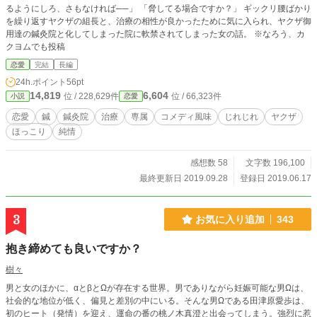
るようにしろ、さもなければ──」 「脅してる場合ですか？」 ギックリ腰ばかり
を繰り返すヤクザの組長と、治療の相性が良かったために気に入られ、ヤクザ御
用達の鍼灸院と化してしまった院に軟禁されてしまった女の話。 ※なろう、カ
クヨムでも投稿
恋愛
完結
長編
24h.ポイント
56pt
14,819
6,604
位 / 228,629件
位 / 66,323件
小説
恋愛
恋愛
鍼
鍼灸院
治療
専属
コメディ風味
じれじれ
ヤクザ
ほっこり
純情
感想数 58
文字数 196,100
最終更新日 2019.09.28
登録日 2019.06.17
3
お気に入り追加
343
抱き締めても良いですか？
樹々
男と女のほかに、αとβとΩが存在する世界。男でありながら妊娠可能な男Ωは、
社会的な地位が低く、偏見と差別の中にいる。そんな男Ωである田津原愛歩は、
初のヒート（発情）を迎え、運命の番の桃ノ木真澄と出会ってしまう。強烈に惹