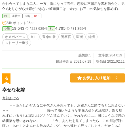
かれ合ってしまう二人。一方、番になって五年、恋愛に不器用な沢村浩介と、男
Ωでありながら妊娠ができない琴南慎二は、未だにお互いの気持ちを掴めずにい
た。もどかしいカップルに、慎二のお見合い相手だった桃ノ木瑛太は、番の寺島
BL
連載中
長編
R18
茜と共にあれこれと世話を焼く。弟の真澄を健康にするため愛歩を口説き、浩介
24h.ポイント
35pt
と慎二をラブラブにさせるため奮闘する。三組の純情オメガバース、炸裂☆オメ
19,543
4,795
位 / 228,629件
位 / 31,395件
小説
BL
ガバースの設定は書き手によって毛色が違うので、生温かい目で見守って下さい
ね☆
オメガバース
ＢＬ
運命の番
警察官
医者
純情
ストーリー重視
感想数 5
文字数 284,019
最終更新日 2021.07.19
登録日 2021.02.11
4
お気に入り追加
2
幸せな花嫁
寄賀あける
＝＝あたしがどんなに手代さんを思っても、お嬢さんに勝てるとは思えない
＝＝ 降って湧いたような主筋の娘との縁談話。断り切
れずにいるうちに話しはどんどん進んでいく。それなのに……同じような境遇の
幼馴染を思いきれない。 「今、あんたを見てしまったら、この川は荒れ
狂い、あたしとあんたを飲み込んでどこかへ連れて行ってしまう。だからあんた