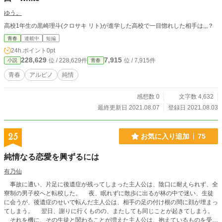
ゆう。
高校1年生の黒崎理斗(クロサキ リト)が進学した高校で一目惚れした相手は,,,？
青春
連載中
短編
24h.ポイント
0pt
228,629
7,915
位 / 228,629件
位 / 7,915件
小説
青春
青春
アルビノ
純情
感想数 0
文字数 4,632
最終更新日 2021.08.07
登録日 2021.08.03
25
お気に入り追加
75
純情なる恋愛を興ずるには
有乃仙
事故に遭い、片足に後遺症が残ってしまった主人公は、陰口に耐えられず、全
寮制の男子校へと転校した。 夜、眠れずに散歩に出るが林の中で迷い、生徒
に会うが、後遺症のせいで転んだ主人公は、相手の足の付け根の間に顔が埋まっ
てしまう。 翌日、謝りに行くものの、またしても同じことが起きてしまう。
それを機に、その生徒と関わることが増えた主人公は、抱えているものを受け