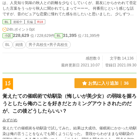
は、人見知り気味の秋人との距離を少なくしていくが、親友にからかわれて否定
した言葉をうっかり秋人に聞かれてしまってーーー。 何番煎じという感じな話
ですが、昔のピュアな恋愛に憧れてた感を出したいと思いました。 少しずつ投
稿してきいきたいと思います。 ＊R18は保険です。 ＊そういった行為が作中に
BL
連載中
長編
R18
含まれましても、事前にお伝えはしませんのでご了承ください。
24h.ポイント
0pt
228,629
31,395
位 / 228,629件
位 / 31,395件
小説
BL
BL
純情
男子高校生×男子高校生
感想数 0
文字数 14,136
最終更新日 2021.10.07
登録日 2021.09.30
15
お気に入り追加
36
覚えたての催眠術で幼馴染（悔しいが美少女）の弱味を握ろ
うとしたら俺のことを好きだとカミングアウトされたのだ
が、この後どうしたらいい？
みずがめ
覚えたての催眠術を幼馴染で試してみた。結果は大成功。催眠術にかかった幼馴
染は俺の言うことをなんでも聞くようになった。 普段からわがままな幼馴染の