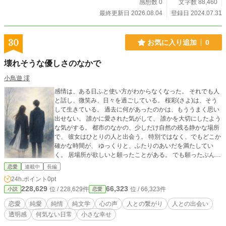
今、夜の闇に呑まれようとしている。 あの日々、あの日も
感想数 0
文字数 88,460
っとも生が強く放った輝きも、「君」もどこにもないのか、
最終更新日 2026.08.04
登録日 2024.07.31
もう何もかも遅いと思われた「僕」は奔走する。その果てに
は何があるのか、あの日を求めて——。
30
お気に入り追加
0
壊れそうな優しさのなかで
小鳥遊 澪
感情は、ある日ふと使い方がわからなくなった。 それでも人
と話し、微笑み、日々を過ごしている。 桜彩(さよ)は、そう
して生きている。 過去に何があったのかは、もううまく思い
出せない。 誰かに愛された気がして、 誰かを大切にしたよう
な気がする。 都市のなかの、少しだけ自然の残る静かな場所
で、 彼女はひとりの人と出会う。 特別ではなく、でもどこか
確かな時間が、 ゆっくりと、ふたりのあいだを満たしてい
く。 居場所が欲しいと願ったことがある。 でも願ったぶんだ
け、何かを失った。 だから、もう願ってはいけない──そう
恋愛
連載中
長編
思っている。 劇的な出来事は起きない。 怒りも涙も、ここに
24h.ポイント
0pt
はない。 けれど、何もない時間のなかで、 ふとした言葉に、
228,629
66,323
位 / 228,629件
位 / 66,323件
小説
恋愛
手の温度に、 かすかなぬくもりを感じる瞬間がある。 これ
は、壊れたままの心が、 それでも誰かと生きようとする、静
恋愛
純愛
純情
純文学
心の声
人との繋がり
人との出会い
かな物語。 誰かの隣で、そっと微笑むような、 そんな人の物
透明感
何気ない日常
小さな幸せ
語。