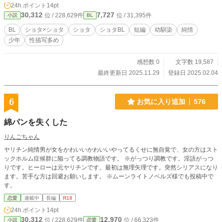
24h.ポイント
14pt
ズ化しました。 投稿主の書きたいシチュエーションをただ淡々と載せていきま
30,312
7,727
位 / 228,629件
位 / 31,395件
小説
BL
す。
BL
ショタ×ショタ
ショタ
ショタBL
短編
幼馴染
純情
少年
性描写多め
感想数 0
文字数 19,587
最終更新日 2025.11.29
登録日 2025.02.04
6
お気に入り追加
576
綿パンを失くした
りんごちゃん
ヤリチン純情男が女をかわいいかわいいやってるくせに無自覚で、女の方はスト
ックホルム症候群に陥ってる調教物語です。 ※がっつり調教です。淫語がっつ
りです。ヒーローは元ヤリチンです。最初は無理矢理です。突然シリアスになり
ます。苦手な方は回避お願いします。 ※ムーンライトノベルズ様でも投稿中で
す。
恋愛
連載中
長編
R18
24h.ポイント
14pt
30,312
12,970
位 / 228,629件
位 / 66,323件
小説
恋愛