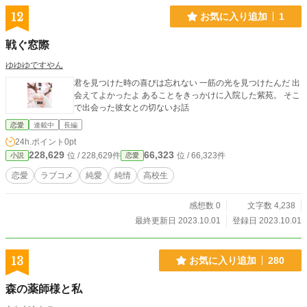
12
お気に入り追加
1
戦ぐ窓際
ゆゆゆですやん
君を見つけた時の喜びは忘れない 一筋の光を見つけたんだ 出
会えてよかったよ あることをきっかけに入院した紫苑。 そこ
で出会った彼女との切ないお話
恋愛
連載中
長編
24h.ポイント
0pt
228,629
66,323
位 / 228,629件
位 / 66,323件
小説
恋愛
恋愛
ラブコメ
純愛
純情
高校生
感想数 0
文字数 4,238
最終更新日 2023.10.01
登録日 2023.10.01
13
お気に入り追加
280
森の薬師様と私