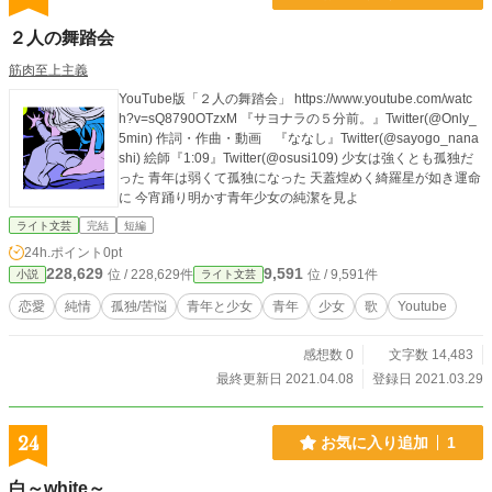
２人の舞踏会
筋肉至上主義
YouTube版「２人の舞踏会」 https://www.youtube.com/watc
h?v=sQ8790OTzxM 『サヨナラの５分前。​』Twitter(@Only_
5min) 作詞・作曲・動画 『ななし​』Twitter(@sayogo_nana
shi) 絵師『1:09​​』Twitter(@osusi109) 少女は強くとも孤独だ
った 青年は弱くて孤独になった 天蓋煌めく綺羅星が如き運命
に 今宵踊り明かす青年少女の純潔を見よ
ライト文芸
完結
短編
24h.ポイント
0pt
228,629
9,591
位 / 228,629件
位 / 9,591件
小説
ライト文芸
恋愛
純情
孤独/苦悩
青年と少女
青年
少女
歌
Youtube
感想数 0
文字数 14,483
最終更新日 2021.04.08
登録日 2021.03.29
24
お気に入り追加
1
白～white～