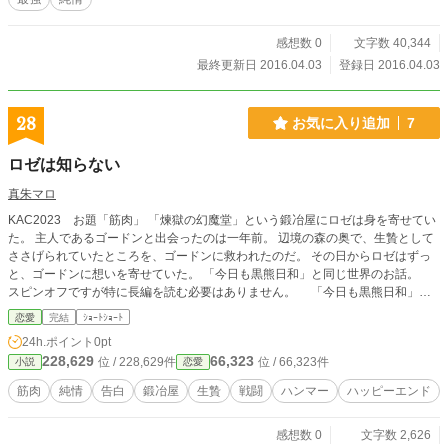
v」様、重複投稿になります。
感想数 0
文字数 40,344
最終更新日 2016.04.03
登録日 2016.04.03
28
お気に入り追加
7
ロゼは知らない
真朱マロ
KAC2023 お題「筋肉」 「煉獄の幻魔堂」という鍛冶屋にロゼは身を寄せてい
た。 主人であるゴードンと出会ったのは一年前。 辺境の森の奥で、生贄として
ささげられていたところを、ゴードンに救われたのだ。 その日からロゼはずっ
と、ゴードンに想いを寄せていた。 「今日も黒熊日和」と同じ世界のお話。
スピンオフですが特に長編を読む必要はありません。 「今日も黒熊日和」の
オマケ話に出てくる鍛冶屋のゴードンさんです。 ゴードンさんが倒した幻魔
恋愛
完結
ｼｮｰﾄｼｮｰﾄ
で、オル君の武器が作られます。 本編には一切関係ない豆知識でした。 別
24h.ポイント
0pt
サイトにも同時公開中
228,629
66,323
位 / 228,629件
位 / 66,323件
小説
恋愛
筋肉
純情
告白
鍛冶屋
生贄
戦闘
ハンマー
ハッピーエンド
感想数 0
文字数 2,626