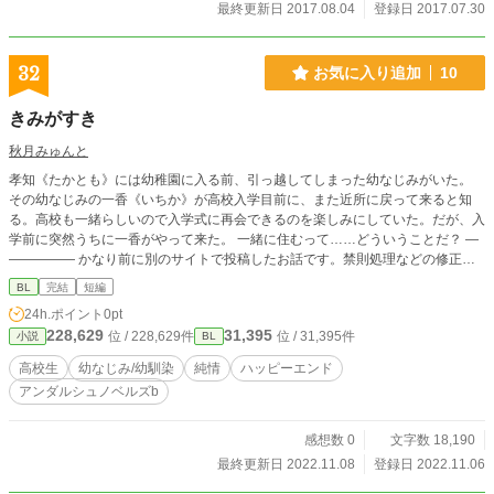
最終更新日 2017.08.04
登録日 2017.07.30
32
お気に入り追加
10
きみがすき
秋月みゅんと
孝知《たかとも》には幼稚園に入る前、引っ越してしまった幼なじみがいた。
その幼なじみの一香《いちか》が高校入学目前に、また近所に戻って来ると知
る。高校も一緒らしいので入学式に再会できるのを楽しみにしていた。だが、入
学前に突然うちに一香がやって来た。 一緒に住むって……どういうことだ？ ―
――――― かなり前に別のサイトで投稿したお話です。禁則処理などの修正を
して、アルファポリスの使い方練習用に投稿してみました。
BL
完結
短編
24h.ポイント
0pt
228,629
31,395
位 / 228,629件
位 / 31,395件
小説
BL
高校生
幼なじみ/幼馴染
純情
ハッピーエンド
アンダルシュノベルズb
感想数 0
文字数 18,190
最終更新日 2022.11.08
登録日 2022.11.06