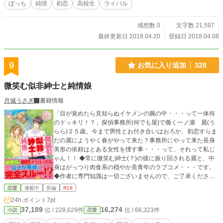
ぼっち
純情
初恋
高校生
ライバル
感想数 0
文字数 21,597
最終更新日 2018.04.20
登録日 2018.04.08
9
お気に入り追加
328
微笑む似非紳士と純情娘
月城うさぎ
書籍情報
「目が覚めたら見知らぬイケメンの腕の中・・・って一体何
のドッキリ！？」探偵事務所(何でも屋)で働く一ノ瀬 麗(う
らら)２５歳。今まで男性とお付き合いはおろか、初恋すらま
だの麗にようやく春がやって来た？事務所にやって来た長身
美形の依頼はとある女性を捜す事・・・って、それって私じ
ゃん！！ ◆常に微笑む紳士(？)の彼に振り回される麗と、中
身はがっつり肉食系の穏やか美青年のラブコメ・・・です。
◆作者に専門知識は一切ございませんので、ご了承くださ
い。 ◆第一部、第二部が完結しました。ただいま第三部、連
恋愛
連載中
長編
R18
載中です。 ◆アルファポリス様より、第一部は書籍化させて
24h.ポイント
7pt
頂きました。引き下げ分はダイジェスト版に差し替えてあり
37,189
16,274
位 / 228,629件
位 / 66,323件
小説
恋愛
ます。