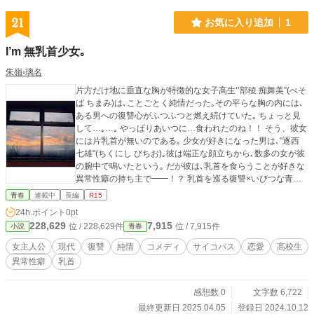
21
お気に入り追加
1
I’m 無乳首少女｡
朱嶺◦璃名
片方だけ地に垂直な胸が特徴的な女子高生‘’部稜 痴舞美”(べそ
ば ちまみ)は､ことごとく純情だった｡その平らな胸の内には､
ある男への復讐心がふつふつと燃え続けていた｡ ちょっと見
して…｡…｡ やっぱりあいつに…食われたのね！！ そう、彼女
には片乳首が無いのである｡ 少女が好きになった男は､"逐西
七雄"(ちくにし びちお)｡彼は端正な顔立ちから､数多の女が彼
の腕中で鳴いたという｡ だが彼は､乳首を食らうことが好きな
異常性癖の持ち主で━━！？ 乳首を巡る復讐×いびつな青春
のパラフィリア・ストーリー！
青春
連載中
長編
R15
24h.ポイント
0pt
228,629
7,915
位 / 228,629件
位 / 7,915件
小説
青春
女主人公
現代
復讐
純情
コメディ
サイコパス
恋愛
高校生
異常性癖
乳首
感想数 0
文字数 6,722
最終更新日 2025.04.05
登録日 2024.10.12