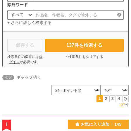
除外ワード
+ さらに詳しく検索する
保存する
137
件を検索する
検索条件の保存には
ロ
× 検索条件をクリアする
グイン
が必要です。
ギャップ萌え
タグ
1
2
3
4
137
件
1
お気に入り追加
145