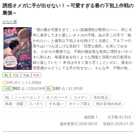
誘惑オメガに手が出せない！～可愛すぎる番の下剋上作戦の
裏側～
ひなた翠
「僕の番が可愛すぎて、いい加減理性が限界だ――」 同じ大
学に進学してきた愛しいオメガの千晴。あの手この手で「抱
かれたい」と健気な下剋上を仕掛けてくる彼に、アルファの
景斗はいつも涼しげな笑顔で「完璧な彼氏」を演じてみせ
る。 だがその裏側では、千晴の無自覚な色気に理性をバキバ
キに削られ、毎週末血を吐くような我慢と深夜の自己処理を
繰り返していた！ 本当は今すぐ貪り尽くしたいのに、過去の
罪悪感からどうしても手が出せない。そんな中、千晴が他の
アルファに連れ去られそうになり、景斗の狂気的な独占欲が
BL
完結
長編
R18
暴発して――！？ 可愛すぎる番の誘惑を、理性総動員で耐え
24h.ポイント
1,306pt
抜くスパダリアルファの悶絶裏側視点、開幕！ この物語は
962
160
位 / 228,619件
位 / 31,393件
小説
BL
『溺愛アルファに抱かれたい！～オメガの勘違い下剋上～』
の景斗視点になります。
BL
ハッピーエンド
オメガバース
コメディ
攻め視点
執着・溺愛
スパダリ
すれ違い
ギャップ萌え
独占欲強め攻め
感想数 7
文字数 81,918
最終更新日 2026.08.02
登録日 2026.07.20