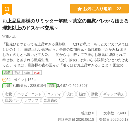
11
お気に入り追加
22
お上品旦那様のリミッター解除～茶室の自慰バレから始まる
理想以上のドスケベ交尾～
宵街ハル
「指先ひとつとっても上品すぎる旦那様……だけど私は、もっとガツガツ来てほ
しいの！！」 由緒正しい家柄から、茶道の次期家元・高嶺雅臣（たかみね まさ
おみ）のもとへ嫁いだ主人公。 世間からは「若くて立派なお家元に溺愛されて
幸せね」と羨まれる新婚生活。……だが、彼女には大いなる誤算がひとつだけあ
った。 それは、旦那様の夜の営みが「引くほどお上品すぎる」こと！ 国宝の茶
器のように優しく、丁寧で、超スロー。本当はもっと獣のように激しく、乱暴に
恋愛
完結
短編
R18
愛されたいのに、私の小さな吐息ひとつで「無理をさせてしまいましたね」とセ
24h.ポイント
163pt
ーブされてしまう始末。 生殺し状態に耐えかねた彼女は、毎朝のルーティンで
7,886
3,487
位 / 228,619件
位 / 66,320件
小説
恋愛
ある「離れの茶室の掃除」の時間を使い、旦那様とのドスケベな妄想を膨らませ
ながら、たまった欲求を一人で解消することにするのだが……。 「『お豆ダメ
恋愛
ハッピーエンド
コメディ
現代
新婚
溺愛
ギャップ萌え
なのぉ……♡』あたりからでしょうか」 まさかの内鍵をマスターキーで開けら
自慰バレ
ラブラブ
言葉責め
れ、はしたない姿と妄想の独り言を、一番見られたくない旦那様に最初から最後
までバッチリ目撃されてしまった！！ 終わった、離婚だ、と絶望する彼女に、
無表情だった雅臣が放ったのは予想外の言葉で――？ 「まさかあなたがそんな
感想数 0
文字数 17,403
に……ドスケベだったなんて」 「あなたがドスケベであれば、私も我慢する必
最終更新日 2026.06.18
登録日 2026.06.18
要はないでしょう。さあ、始めましょうか」 優しく過保護な「お上品」の仮面
を脱ぎ捨てた旦那様の本気。 茶室の引き戸は閉ざされ、彼女の妄想を遥かに超