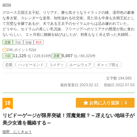
airria
グロース王国王太子妃、リリアナ。勝ち気そうなライラックの瞳、濡羽色の豪奢
な巻き髪、スレンダーな姿形、知性溢れる社交術。見た目も中身も次期王妃とし
て完璧な令嬢であるが、夫である王太子のセイラムからは忌み嫌われていた。
どうやら、セイラムの美しい乳兄妹、フリージアへのリリアナの態度が気に食わ
ないらしい。 ２ヶ月前に婚姻を結びはしたが、初夜もなく冷え切った夫婦関
係。結婚も仕事の一環としか思えないリリアナは、セイラムと心が通じ合わなく
恋愛
完結
短編
R15
ても仕方ないし、必要ないと思い、王妃の仕事に邁進していた。 ある日、リリ
24h.ポイント
92pt
アナからのいじめを訴えるフリージアに泣きつかれたセイラムは、リリアナの自
11,125
5,007
位 / 228,619件
位 / 66,320件
小説
恋愛
室を電撃訪問。 あまりの剣幕に仕方なく、部屋着のままで対応すると、なんだ
かセイラムの様子がおかしくて… あの、私、自分の時間は大好きな部屋着姿で
恋愛
ハッピーエンド
コメディ
ルームウェア
ギャップ萌え
だらけて過ごしたいのですが、なぜそんな時に限って頻繁に私の部屋にいらっし
ゃるの？
文字数 194,085
最終更新日 2023.02.12
登録日 2022.07.03
18
お気に入り追加
3
リビドーゲージが限界突破！淫魔覚醒？～冴えない地味子が
美少女達を籠絡する～
猫野 にくきゅう