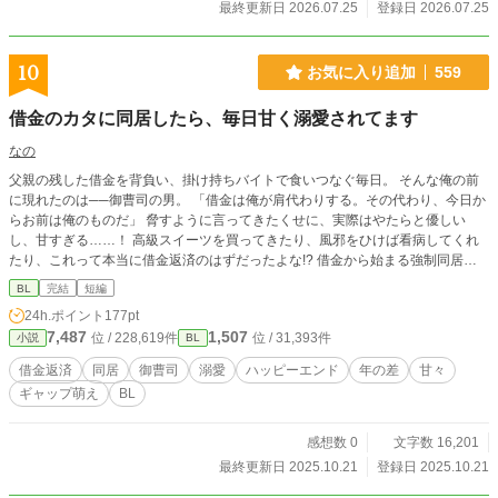
最終更新日 2026.07.25
登録日 2026.07.25
10
お気に入り追加
559
借金のカタに同居したら、毎日甘く溺愛されてます
なの
父親の残した借金を背負い、掛け持ちバイトで食いつなぐ毎日。 そんな俺の前
に現れたのは──御曹司の男。 「借金は俺が肩代わりする。その代わり、今日か
らお前は俺のものだ」 脅すように言ってきたくせに、実際はやたらと優しい
し、甘すぎる……！ 高級スイーツを買ってきたり、風邪をひけば看病してくれ
たり、これって本当に借金返済のはずだったよな!? 借金から始まる強制同居
は、いつしか恋へと変わっていく──。 冷酷な御曹司 × 借金持ち庶民の同居生活
BL
完結
短編
は、溺愛だらけで逃げ場なし!? 短編小説です。サクッと読んでいただけると嬉
24h.ポイント
177pt
しいです。
7,487
1,507
位 / 228,619件
位 / 31,393件
小説
BL
借金返済
同居
御曹司
溺愛
ハッピーエンド
年の差
甘々
ギャップ萌え
BL
感想数 0
文字数 16,201
最終更新日 2025.10.21
登録日 2025.10.21