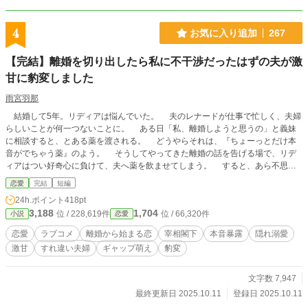
4
お気に入り追加
267
【完結】離婚を切り出したら私に不干渉だったはずの夫が激
甘に豹変しました
雨宮羽那
結婚して5年。リディアは悩んでいた。 夫のレナードが仕事で忙しく、夫婦
らしいことが何一つないことに。 ある日「私、離婚しようと思うの」と義妹
に相談すると、とある薬を渡される。 どうやらそれは、『ちょーっとだけ本
音がでちゃう薬』のよう。 そうしてやってきた離婚の話を告げる場で、リデ
ィアはつい好奇心に負けて、夫へ薬を飲ませてしまう。 すると、あら不思
議。 いつもは浮ついた言葉なんて口にしない夫が、とんでもなく甘い言葉を
恋愛
完結
短編
口にしはじめたのだ。 「どうか離婚だなんて言わないでください。私のスイー
24h.ポイント
418pt
トハニーは君だけなんです」 (誰ですかあなた) ◇◇◇◇ ※全3話。 ※コメディ
3,188
1,704
位 / 228,619件
位 / 66,320件
小説
恋愛
重視のお話です。深く考えちゃダメです！少しでも笑っていただけますと幸いで
す(*_ _))*゜ ※AI不使用です。
恋愛
ラブコメ
離婚から始まる恋
宰相閣下
本音暴露
隠れ溺愛
激甘
すれ違い夫婦
ギャップ萌え
豹変
文字数 7,947
最終更新日 2025.10.11
登録日 2025.10.11