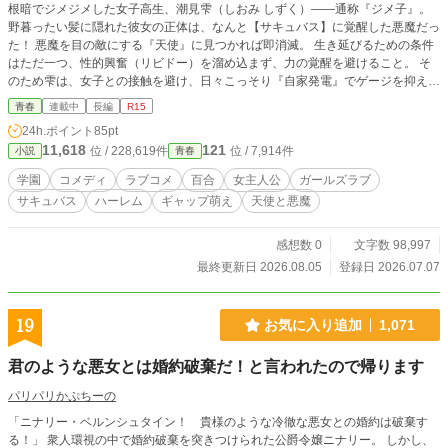
根暗でジメジメした女子高生、潮見雫（しおみ しずく）——通称『ジメ子』。
野暮ったい髪に隠れた彼女の正体は、なんと【サキュバス】に覚醒した悪魔だっ
た！ 悪魔を目の敵にする『天使』に見つかれば即消滅。 生き延びるための条件
はただ一つ、性的興奮（リビドー）を溜め込まず、力の覚醒を避けること。 そ
のため雫は、女子との接触を避け、日々こっそり『自家発電』でゲージを抑える
薄氷の日常を送っていた。 しかしある日、クラスのいじめっ子ギャルに脅さ
青春
連載中
長編
R15
れ、憧れの完璧超人・美少女生徒会長の「スカートめくり」を強要されてしま
24h.ポイント
85pt
う。 迷い、焦り、限界まで跳ね上がるリビドーゲージ。 そして―― 「……あ
11,618
121
位 / 228,619件
位 / 7,914件
小説
青春
ら、いけない子。学校にそんなハレンチな下着をつけてくるなんて」 ゲージ10
0％突破、完全覚醒。 よわよわジメ子は、超絶肉食サキュバスへと変貌する！
学園
コメディ
ラブコメ
百合
女主人公
ガールズラブ
昨日までのいじめっ子も、お堅い会長も、私の愛の虜（奴隷）にしてあげます♪
サキュバス
ハーレム
ギャップ萌え
天使と悪魔
しかし、調子に乗って力を使っていると天使に見つかるリスクも上昇してしま
う。 絶対に負けられない（？）学園百合ハーレムコメディ、開幕！
感想数 0
文字数 98,997
最終更新日 2026.08.05
登録日 2026.07.07
19
お気に入り追加
1,071
君のような悪女とは婚約破棄だ！と言われたので帰ります
パリパリかぷちーの
「ニナリー・ベルンシュタイン！ 貴様のような冷徹な悪女との婚約は破棄す
る！」 衆人環視の中で婚約破棄を突きつけられた公爵令嬢ニナリー。 しかし、