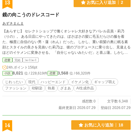
13
お気に入り追加
2
鏡の向こうのドレスコード
あずきまんま
【あらすじ】 セレクトショップで働くオシャレ大好きなアパレル店員・莉乃
（りの）。 ある日店にやってきたのは、ぼさぼさの髪に毛玉だらけの服を着
た、極度に自信のない男・蓮（れん）だった。 しかし、重い前髪の奥に眠る素
顔とスタイルの良さを見抜いた莉乃は、彼のプロデュースに乗り出し、見違える
ほどのイケメンに変身させる。 「自分じゃないみたいだ」と喜ぶ蓮。しかし数
日後、彼は再び元の“ダサ男”に戻って店にやってきた。 彼の背後に見え隠れする
恋愛
完結
ｼｮｰﾄｼｮｰﾄ
のは、「そのままのダサい〇〇が可愛いよ」と甘い毒を囁き、彼から自信と自由
24h.ポイント
156pt
を奪おうとする幼馴染の存在で——。 服を愛するアパレル店員VS彼を支配した
8,021
3,568
位 / 228,619件
位 / 66,320件
小説
恋愛
い毒幼馴染。 洗脳の鎖を断ち切り、本当の自分を取り戻すシンデレラ（？）ス
トーリー！
じれったい
現代
ハッピーエンド
イケメン化
ギャップ萌え
ファッション
幼馴染
執着
ざまあ
AI生成作品
感想数 0
文字数 6,348
最終更新日 2026.07.29
登録日 2026.07.29
14
お気に入り追加
18