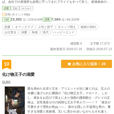
ば、会社での居場所も必死に守ってきたプライドもすべて失う。 絶体絶命のピ
ンチに現れたのは、いつもオドオドしている地味で冴えない部下・鈴木健太（す
恋愛
完結
ｼｮｰﾄｼｮｰﾄ
ずき けんた）だった。 「あの連中を黙らせたいなら、僕が完璧な彼氏を演じて
24h.ポイント
49pt
あげましょうか？」 分厚いメガネを外した彼は、普段の姿からは想像もつかな
15,992
7,084
位 / 228,619件
位 / 66,320件
小説
恋愛
いほどの超美形。圧倒的な大人の色気と強引さを持つ、肉食獣のような男だっ
た。 彼に助けてもらうための条件は、「二人きりの時は絶対服従すること」。
恋愛
オフィスラブ
上司と部下
ギャップ萌え
秘密の契約
嘘を突き通すための「恋人レッスン」という名目で、昼は厳しい上司、夜は甘く
お仕置き
溺愛
執着
現代
ハッピーエンド
躾けられるおもちゃとして、茜のプライドはドロドロに溶かされていく。 そし
て迎えた創立記念パーティ当日。完璧なエスコートで同僚たちに完全なる「ざま
ぁ」を果たした健太だったが、彼には茜の知らない恐ろしい裏の顔（秘密）があ
感想数 0
文字数 17,073
って――。 「あなたは一生、僕の鳥籠の中で啼いていてください」 すべては罠
最終更新日 2026.07.19
登録日 2026.07.13
だった！？ 狂気的なまでの執着と溺愛で包み込まれる、極甘ハッピーエンド。
23
お気に入り追加
28
化け物王子の溺愛
ALMA
愛を諦めた出戻り王女・アリエットが次に嫁ぐのは、五人の
令嬢に逃げられた隣国の『化け物王太子』クロード。 しか
し、彼女をお忍びで迎えにきた強面の護衛騎士・グレイの正
体は、女性免疫ゼロの純情な王太子本人で――！？ 「彼女が
可愛すぎて理性が死ぬ――」 身分を隠した不器用な男の、重
すぎる溺愛と焦燥感。互いに惹かれ合いながらもすれ違う、