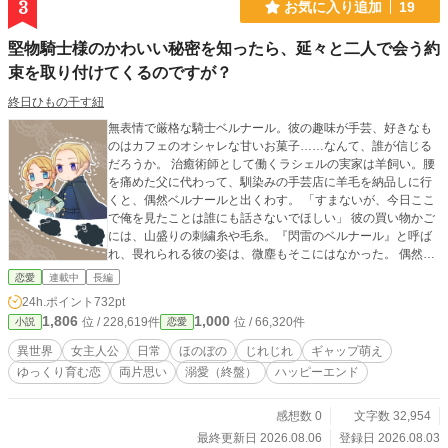
3
お気に入り追加
19
堅物騎士様のかわいい秘密を知ったら、延々と二人で会う約
束を取り付けてくるのですが？
終日ひもの干す紐
無表情で厳格な騎士ベルナール。彼の趣味が手芸、好きなも
のはカフェのオシャレな甘いお菓子……なんて、誰が信じる
だろうか。 治癒術師として働くラシェルの実家は羊飼い。腰
を痛めた父に代わって、馴染みの手芸店に羊毛を納品しに行
くと、偶然ベルナールと出くわす。 「すまないが、今日ここ
で俺を見たことは誰にも話さないでほしい」 彼の買い物かご
には、山盛りの刺繍糸や毛糸。『閃雷のベルナール』と呼ば
れ、畏れられる彼の姿は、微塵もそこにはなかった。 偶然ベ
ルナールの秘密を握ってしまったラシェル。秘密にすると約
恋愛
連載中
長編
束し、関係もそこで終わるかと思いきや、なぜか彼の方から
24h.ポイント
732pt
絡んできた挙句二人で会おうとお願いされて……？ ＊ ＊
1,806
1,000
位 / 228,619件
位 / 66,320件
小説
恋愛
＊ 他のサイトでも投稿しています。 基本的に1日2回（昼と
夜）更新予定です。
異世界
女主人公
日常
ほのぼの
じれじれ
ギャップ萌え
ゆっくり育む恋
両片思い
溺愛（終盤）
ハッピーエンド
感想数 0
文字数 32,954
最終更新日 2026.08.06
登録日 2026.08.03