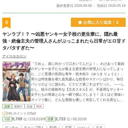
ー。
最終更新日 2026.08.06
登録日 2026.05.19
6
お気に入り追加
2
ヤンラブ！？ 〜凶悪ヤンキー女子校の更生寮に、隠れ最
強・絶倫主夫の管理人さんがぶっこまれたら日常がエロ甘ド
タバタすぎた〜
アイスホカロン
「てめぇ、誰に向かって口きいてんだよ！」 わけあって最凶
のヤンキー女子たちが集まる更生寮の管理人になってしまっ
た、ごく普通の気弱な青年・悠木椋斗（ゆうき りょうと）。
周りは特攻服を着た血気盛んな総長やスケバンばかり。毎日
パシリのように扱われ、ビクビク過ごすはずだった。 ――し
かし、椋斗の規格外な【主夫スキル】が、不器用なヤンキー
女子たちの胃袋と心を一瞬で掴んでしまう！ 泣くほど美味い
ガッツリ飯に、どんな愚痴も優しく肯定してくれる底なしの
包容力。生まれて初めて「無条件で自分を大切にしてくれる
恋愛
連載中
長編
R18
男」に出会い、彼女たちの胸キュン（ガチ恋）の暴走が止ま
24h.ポイント
235pt
らない！ しかもこの管理人さん、ただの優男ではなかった。
5,709
2,722
位 / 228,619件
位 / 66,320件
小説
恋愛
実家の秘境の寺で鍛え上げられた、ピンチの時にヒロインを
お姫様抱っこで秒速救出する【野生の超人的身体能力】。 そ
ヤンキー
ギャップ萌え
勘違い
恋愛
ハーレム
主夫