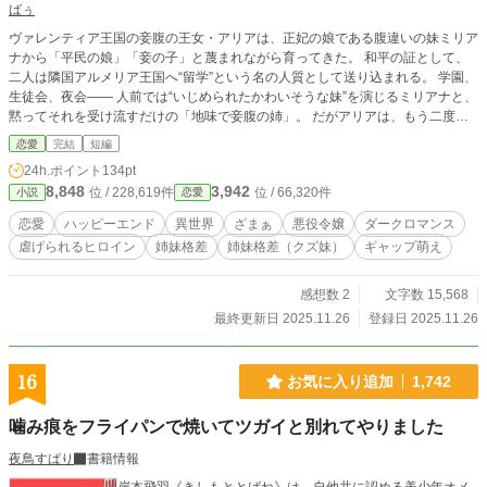
ばぅ
ヴァレンティア王国の妾腹の王女・アリアは、正妃の娘である腹違いの妹ミリア
ナから「平民の娘」「妾の子」と蔑まれながら育ってきた。 和平の証として、
二人は隣国アルメリア王国へ“留学”という名の人質として送り込まれる。 学園、
生徒会、夜会―― 人前では“いじめられたかわいそうな妹”を演じるミリアナと、
黙ってそれを受け流すだけの「地味で妾腹の姉」。 だがアリアは、もう二度と
「予備」として扱われる気はない。 この国で、自分だけの居場所と未来を手に
恋愛
完結
短編
入れるために、静かに盤上の駒を並べ始める。 華やかな王宮と学園を舞台に、
24h.ポイント
134pt
妾腹の王女が“悪役”の座を引き受けながらも運命を書き換えようとする、少しダ
8,848
3,942
位 / 228,619件
位 / 66,320件
小説
恋愛
ークで甘い物語。 ⚫︎カクヨム、なろうにも投稿中
恋愛
ハッピーエンド
異世界
ざまぁ
悪役令嬢
ダークロマンス
虐げられるヒロイン
姉妹格差
姉妹格差（クズ妹）
ギャップ萌え
感想数 2
文字数 15,568
最終更新日 2025.11.26
登録日 2025.11.26
16
お気に入り追加
1,742
噛み痕をフライパンで焼いてツガイと別れてやりました
夜鳥すぱり
書籍情報