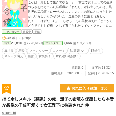
こそは、男として生きてやる！」 前世で女子としての生き
づらさを抱えていた経理職の「わたし」が転生したのは、異
世界の辺境領・ローゼンホルン。太ももの間にふにっとした
かわいらしいものがついた、念願の男子に生まれ変わっ
た！……はずだった。 しかし、その美貌ゆえに「どこから
どう見てもお姫様」として育てられたマイケ・フォン・ロー
ゼンホルンこと「ボク」は、15歳を迎えたある日、軍事大国
ファンタジー
連載中
長編
ザクセニアの第七王子・ヴォルフガングとの政略結婚を命じ
24h.ポイント
28pt
られる。 「いやボク、大事なものがついてますけど！？」
21,810
3,466
位 / 228,619件
位 / 53,262件
小説
ファンタジー
なんやかんやで言いくるめられて女装し「令嬢」として隣国
に移り住むことになった「ボク」だったが、婚約相手の「狼
異世界
恋愛
ファンタジー
コメディ
BL要素あり
TS転生
太子」ことヴォルフガングは、その鋭い眼光の裏に重度の乙
ギャップ萌え
秘密
女装男子
すれ違い/勘違い
女趣味を隠し持つ、かわいいもの好きのギャップ王子
で……！ 見た目は正統派令嬢・中身はビジネス新書な理屈
っぽいヒロイン（♂）と、見た目は悪役令息・中身は少女マ
感想数 0
文字数 13,324
ンガな王子様（♂）の、波乱万丈な宮廷生活が今、幕を開け
最終更新日 2026.08.05
登録日 2026.07.15
る！ はたしてふたりの運命やいかに！？ そしてマイケの
秘密（おち〇ち〇）は守られるのか！？ 【読者の皆様へ】
この物語は「異世界転生TS女装BLラブコメディ」です。しば
27
お気に入り追加
150
しば陰部に言及するシーンはありますがR18的なアレはあり
ません。たぶん。 なお、本作は一人称視点で記述される関
持て余しスキル【翻訳】の俺、迷子の雷竜を保護したら本音
係上、たびたびツッコミ不在になることが予想されます。読
が想像の千倍可愛くて女王陛下に拉致された件
者の皆様におかれましては、ぜひともハリセンをご用意の
上、コメント欄にご自由にツッコミを乱舞させていただきま
sukuroshi
すよう、ご検討のほどよろしくお願いいたします。