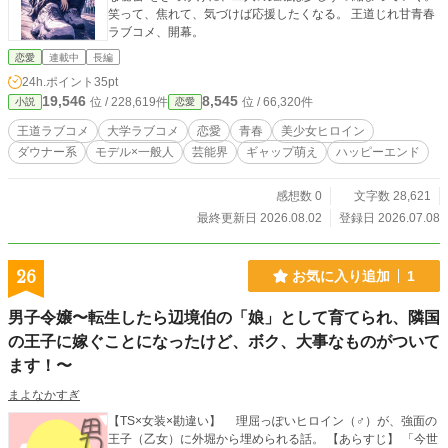
笑って、焦れて、気づけば応援したくなる。 王道じれ甘青春
開始）
ラブコメ、開幕。
恋愛
連載中
長編
24h.ポイント
35pt
19,546
8,545
位 / 228,619件
位 / 66,320件
小説
恋愛
王道ラブコメ
大学ラブコメ
恋愛
青春
美少女ヒロイン
ダウナー系
モデル×一般人
芸能界
ギャップ萌え
ハッピーエンド
感想数 0
文字数 28,621
最終更新日 2026.08.02
登録日 2026.07.08
26
お気に入り追加
1
男子令嬢〜転生したら辺境伯の「娘」として育てられ、隣国
の王子に嫁ぐことになったけど、ボク、大事なものがついて
ます！〜
まよなかすぎ
【TS×女装×勘違い】 理屈っぽいヒロイン（♂）が、強面の
王子（乙女）に外堀から埋められる話。 【あらすじ】 「今世