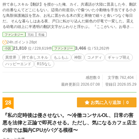
持て余しスキル【翻訳】を授かった俺、カイ。共通語が大陸に普及した今、翻訳
の出番なんてどこにもない。辺境の街道沿いで傷ついた小動物を手当てする小さ
な鳥獣保護施設を営み、お礼に置かれる木の実と果物で細々と食いつなぐ毎日
だ。 そんな暮らしはある夜、戸口に転がり込んだ銀色の仔竜で一変した。震え
る幼竜の頭上に半透明の翻訳文字がふわりと浮かぶ。 『ここがいい。お母さま
には会いたいけど王宮には帰りたくない。おにいさん、やさしいね』 ……ええ?
ファンタジー
完結
長編
それから三日後、空を裂いて雷竜女王フィリアスが降臨し、俺はまるごと聖域へ
24h.ポイント
28pt
拉致されてしまった。 山を砕く荒ぶる女王の本音は寂しがり屋で娘自慢が止ま
21,810
3,466
位 / 228,619件
位 / 53,262件
小説
ファンタジー
らない。一睨みで命を奪う銀狼帝は肉のことしか考えていない。俺にだけ視える
神獣たちのポンコツな本音は、今日も聖域をにぎやかにする。 戦闘力ゼロの青
異世界
持て余しスキル
もふもふ
神獣
コメディ
ギャップ萌え
年が神獣に溺愛される、もふもふ翻訳コメディ開幕。
ハッピーエンド
R15なし
感想数 0
文字数 762,404
最終更新日 2026.07.08
登録日 2026.05.29
28
お気に入り追加
0
『私の定時後は侵させない。〜冷徹コンサルOL、日常の害
悪を法律と正論で即死させる。ただし、気になるカフェ店主
の前では脳内CPUがバグる模様〜