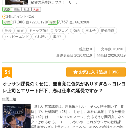
秘密の馬車旅ラブストーリー。
恋愛
完結
短編
R18
24h.ポイント
42pt
17,306
7,757
位 / 228,619件
位 / 66,320件
小説
恋愛
溺愛
童貞
ギャップ萌え
ラブコメ
強面
王太子
絶倫筋肉
ハッピーエンド
すれ違い
出戻り
感想数 0
文字数 16,090
最終更新日 2026.03.19
登録日 2026.03.19
24
お気に入り追加
358
オッサン課長のくせに、無自覚に色気がありすぎる～ヨレヨ
レ上司とエリート部下、恋は仕事の延長ですか？
中岡 始
「新しい営業課長は、超敏腕らしい」 そんな噂を聞いて、期
待していた橘陽翔（28）。 しかし、本社に異動してきた榊圭
吾（42）は―― ヨレヨレのスーツ、だるそうな関西弁、ネク
タイはゆるゆる。 （……いやいや、これがウワサの敏腕課
長⁉ 絶対ハズレ上司だろ） ところが、初めての商談でその評