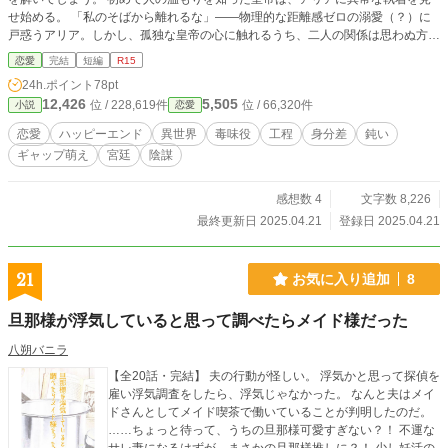
せ始める。 「私のそばから離れるな」――物理的な距離感ゼロの溺愛（？）に
戸惑うアリア。しかし、孤独な皇帝の心に触れるうち、二人の関係は思わぬ方向
へ…？ 呪いが繋いだ、凸凹主従（？）ラブファンタジー！
恋愛
完結
短編
R15
24h.ポイント
78pt
12,426
5,505
位 / 228,619件
位 / 66,320件
小説
恋愛
恋愛
ハッピーエンド
異世界
毒味役
工程
身分差
鈍い
ギャップ萌え
宮廷
陰謀
感想数 4
文字数 8,226
最終更新日 2025.04.21
登録日 2025.04.21
21
お気に入り追加
8
旦那様が浮気していると思って調べたらメイド様だった
八朔バニラ
【全20話・完結】 夫の行動が怪しい。 浮気かと思って探偵を
雇い浮気調査をしたら、浮気じゃなかった。 なんと夫はメイ
ドさんとしてメイド喫茶で働いていることが判明したのだ。
……ちょっと待って、うちの旦那様可愛すぎない？！ 不運な