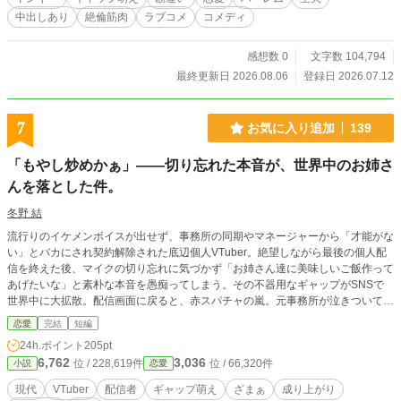
して――脱いだら誰もが戦意喪失する【凶悪な巨根】と【底
中出しあり
絶倫筋肉
ラブコメ
コメディ
なしの絶倫スタミナ】を隠し持つ、夜の絶対強者だったの
だ！ 「みんながリラックスできるように」と、椋斗が100%
善意と職人技で作った『肩こり解消ベッド』や『防音室』と
感想数 0
文字数 104,794
いった天然エロギミックのせいで、寮の夜は毎日ハプニング
最終更新日 2026.08.06
登録日 2026.07.12
だらけ！ いざ一線を越えれば、椋斗の『神の手（ツボ愛
撫）』と絶倫ピストンに、オラついていたヤンキー女子たち
は生まれて初めての快感で身も心もトロトロに『分からせ』
7
お気に入り追加
139
られてしまう……！ 「待っ、りょ、椋斗……もう無理だっ
て……あんた強すぎるよぉ……っ！」 翌朝にはシーツにくる
「もやし炒めかぁ」——切り忘れた本音が、世界中のお姉さ
まって顔を真っ赤にする純情乙女にギャップ萌え！？ さら
んを落とした件。
に、寮を狙う敵組織の男たちも、椋斗の圧倒的な「男の器」
でスカッと分からせ、なぜか「アニキ！」と慕われ始めてし
冬野 結
まい……！？ 隠れ最強な管理人さんと、見た目極悪・中身は
ウブなヤンキー女子たちが織りなす、濃厚＆ノンストップな
流行りのイケメンボイスが出せず、事務所の同期やマネージャーから「才能がな
日常系官能ラブコメディ、ここにぶっこみ爆誕！
い」とバカにされ契約解除された底辺個人VTuber。絶望しながら最後の個人配
信を終えた後、マイクの切り忘れに気づかず「お姉さん達に美味しいご飯作って
あげたいな」と素朴な本音を愚痴ってしまう。その不器用なギャップがSNSで
世界中に大拡散。配信画面に戻ると、赤スパチャの嵐。元事務所が泣きついてく
るが、すでに億万長者になった彼は完全無視する。
恋愛
完結
短編
24h.ポイント
205pt
6,762
3,036
位 / 228,619件
位 / 66,320件
小説
恋愛
現代
VTuber
配信者
ギャップ萌え
ざまぁ
成り上がり