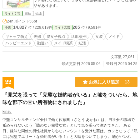
サレ妻になるはずが、まさかの旦那様推しに？！ 少し妊活の
話があります。
ライト文芸
完結
短編
24h.ポイント
56pt
14,827
205
位 / 228,619件
位 / 9,591件
小説
ライト文芸
ギャップ萌え
夫婦
腐女子視点
旦那様推し
女装
メイド
ハッピーエンド
勘違い
メイド喫茶
妊活
文字数 27,061
最終更新日 2026.05.06
登録日 2026.04.25
22
お気に入り追加
13
『見栄を張って「完璧な婚約者がいる」と嘘をついたら、地
味な部下の甘い所有物にされました』
kirisu
中堅コンサルティング会社で働く佐藤茜（さとう あかね）は、男社会の職場で
舐められないよう「隙のない完璧な女」として気を張って生きてきた。 ある
日、嫌味な同僚の男性社員から心ないマウントを受けた茜は、カッとなって「私
には完璧でエリートな婚約者がいる！」と大嘘をついてしまう。 嘘がバレれ