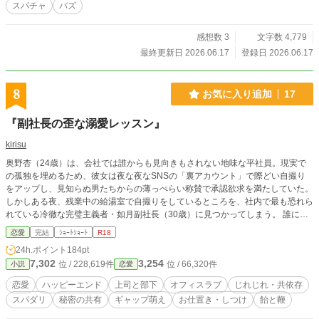
スパチャ
バズ
感想数 3
文字数 4,779
最終更新日 2026.06.17
登録日 2026.06.17
8
お気に入り追加
17
『副社長の歪な溺愛レッスン』
kirisu
奥野杏（24歳）は、会社では誰からも見向きもされない地味な平社員。現実で
の孤独を埋めるため、彼女は夜な夜なSNSの「裏アカウント」で際どい自撮り
をアップし、見知らぬ男たちからの薄っぺらい称賛で承認欲求を満たしていた。
しかしある夜、残業中の給湯室で自撮りをしているところを、社内で最も恐れら
れている冷徹な完璧主義者・如月副社長（30歳）に見つかってしまう。 誰にも
言えない秘密のアカウントを特定された杏に、彼が突きつけた条件はただ一つ。
恋愛
完結
ｼｮｰﾄｼｮｰﾄ
R18
「俺が正しい躾をしてやる。俺の部屋に来い」 秘密を握られた杏は、彼が用意
24h.ポイント
184pt
した誰にも邪魔されない密室で『特別研修』という名の、羞恥と快感が入り混じ
7,302
3,254
位 / 228,619件
位 / 66,320件
小説
恋愛
るお仕置きを受けることになり……。 ただの脅迫から始まったはずの関係は、
如月の底知れない独占欲と極上の甘やかしによって、やがて抜け出せない歪な純
恋愛
ハッピーエンド
上司と部下
オフィスラブ
じれじれ・共依存
愛へと変わっていく。
スパダリ
秘密の共有
ギャップ萌え
お仕置き・しつけ
飴と鞭