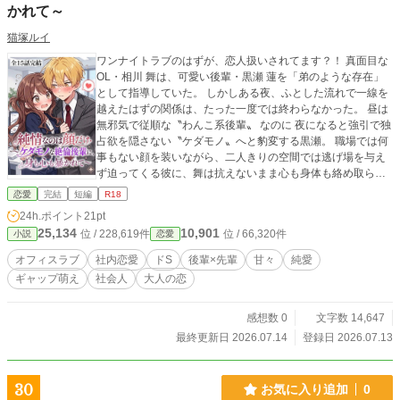
かれて～
猫塚ルイ
ワンナイトラブのはずが、恋人扱いされてます？！ 真面目な
OL・相川 舞は、可愛い後輩・黒瀬 蓮を「弟のような存在」
として指導していた。 しかしある夜、ふとした流れで一線を
越えたはずの関係は、たった一度では終わらなかった。 昼は
無邪気で従順な〝わんこ系後輩〟 なのに 夜になると強引で独
占欲を隠さない〝ケダモノ〟へと豹変する黒瀬。 職場では何
事もない顔を装いながら、二人きりの空間では逃げ場を与え
ず迫ってくる彼に、舞は抗えないまま心も身体も絡め取られ
ていく。 「先輩…気付いてないんですか？僕に触られてると
恋愛
完結
短編
R18
きだけ、女の顔してますよ」 その一途で危うい執着に、やが
24h.ポイント
21pt
て舞は“敵わない恋”だと認めていく────
25,134
10,901
位 / 228,619件
位 / 66,320件
小説
恋愛
オフィスラブ
社内恋愛
ドS
後輩×先輩
甘々
純愛
ギャップ萌え
社会人
大人の恋
感想数 0
文字数 14,647
最終更新日 2026.07.14
登録日 2026.07.13
30
お気に入り追加
0