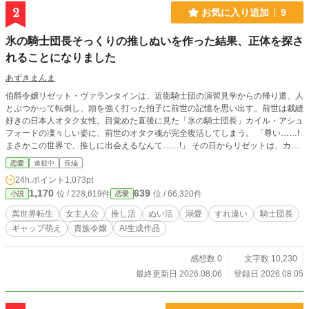
2
お気に入り追加
9
氷の騎士団長そっくりの推しぬいを作った結果、正体を探さ
れることになりました
あずきまんま
伯爵令嬢リゼット・ヴァランタインは、近衛騎士団の演習見学からの帰り道、人
とぶつかって転倒し、頭を強く打った拍子に前世の記憶を思い出す。前世は裁縫
好きの日本人オタク女性。目覚めた直後に見た「氷の騎士団長」カイル・アシュ
フォードの凜々しい姿に、前世のオタク魂が完全復活してしまう。 「尊い……!
まさかこの世界で、推しに出会えるなんて……!」 その日からリゼットは、カイ
ルにそっくりな「推しぬい」をこっそり手作りし、愛でる日々を送るように。学
恋愛
連載中
長編
園でも持ち歩いていたところを友人に見つかり、「なにそれ可愛い!」と大反
24h.ポイント
1,073pt
響。頼まれるまま友人たちの推しの人形も作るうちに、この文化をもっと広めた
1,170
639
位 / 228,619件
位 / 66,320件
小説
恋愛
いと「推し縫い専門店」を開店してしまう。 じわじわと評判が広がるある日、
リゼットは街中でカイル本人と正面衝突。その拍子に、バッグからカイルそっく
異世界転生
女主人公
推し活
ぬい活
溺愛
すれ違い
騎士団長
りの人形が転がり落ちてしまい――。 「……これは、俺か?」 拾い上げたカイ
ギャップ萌え
貴族令嬢
AI生成作品
ルは困惑しながらも、持ち主を探し始める。正体を明かせない令嬢と、彼女を探
す騎士団長。表向きは「氷の騎士団長」のまま、彼女にだけ独占欲を隠さなくな
っていくカイルと、うっかり本人に見つかりそうになりながら店を切り盛りする
感想数 0
文字数 10,230
リゼットの、すれ違いラブコメディ、開幕。
最終更新日 2026.08.06
登録日 2026.08.05