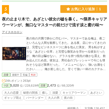
5
お気に入り追加
1
夜の止まり木で、あざとい彼女の嘘を暴く。〜限界キャリア
ウーマンが、無口なマスターの前だけで流す涙と蜜の味〜
アイスホカロン
夜の街の片隅で静かに佇むバー。マスターである俺は、夜ご
といろんな人間を観察してきた。 ある夜、店にやってきたの
は、完璧なビジネススーツに身を包んだ美女。 男を転がすよ
うな「あざとい仕草」と完璧な微笑みを浮かべる彼女だった
が、俺の目は騙せない。 グラスを持つ指先の微かな震え、飲
み込んだため息。彼女は、男社会のプレッシャーで今にも壊
れそうなほど限界だった。 「メニューにない、強いお酒をく
ださい……」 俺が差し出した、甘くて強い一杯のカクテル。
静かな夜の空気の中で、張り詰めていた彼女の仮面が、ポロ
恋愛
連載中
長編
R18
ポロと流れる涙とともに剥がれ落ちていく。 「あざとくして
24h.ポイント
263pt
ないと、男たちに舐められる……でも、もう疲れたの……」
5,020
2,473
位 / 228,619件
位 / 66,320件
小説
恋愛
泣きじゃくる彼女の身体を抱き寄せたその時から、名前も素
性も明かさない、夜だけの秘密の関係が始まった。 昼間は誰
大人の恋愛
秘密の関係
癒し
溺愛
キャリアウーマン
あざとい
もが羨む大手企業の最年少女性プロジェクトリーダー。 だ
ギャップ萌え
バーテンダー
大人の男
夜の街
が、俺のベッドの上で見せるのは、計算をすべて忘れて快感
に溺れ、小さな子供のように甘えてくる最高の『素顔』。 昼
の理性が崩壊する、大人の全肯定・溺愛R18ラブストーリ
感想数 0
文字数 126,457