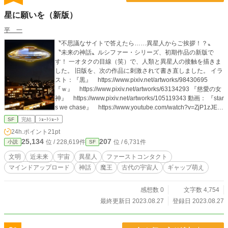
星に願いを（新版）
平 一
〝不思議なサイトで答えたら……異星人からご挨拶！？〟
〝未来の神話〟ルシファー・シリーズ、初期作品の新版で
す！ 一オタクの目線（笑）で、人類と異星人の接触を描きま
した。 旧版を、次の作品に刺激されて書き直しました。 イラ
スト：『黒』 https://www.pixiv.net/artworks/98430695
『ｗ』 https://www.pixiv.net/artworks/63134293 『慈愛の女
神』 https://www.pixiv.net/artworks/105119343 動画： 『star
s we chase』 https://www.youtube.com/watch?v=ZjP1zJEb
FOI 『MONSTER GIRLS』 https://www.youtube.com/watc
SF
完結
ｼｮｰﾄｼｮｰﾄ
h?v=lZ0aPIGXk5g 『Strawberry Trapper』 https://www.yout
24h.ポイント
21pt
ube.com/watch?v=uDAc22a7rvM 『幻日ミステリウム』 htt
25,134
207
位 / 228,619件
位 / 6,731件
小説
SF
ps://www.youtube.com/watch?v=90T6WnER5ss 『Impreviou
s Resolution』 https://www.youtube.com/watch?v=v_zH3S
文明
近未来
宇宙
異星人
ファーストコンタクト
9qdRQ&list=RDMMv_zH3S9qdRQ&start_radio=1 奇想譚から
マインドアップロード
神話
魔王
古代の宇宙人
ギャップ萌え
文明論まで湧き出すような、 素敵な刺激を与えてくれる文化
的作品に感謝します。 異星人が使った六芒星（✡）は、私見
〝文明の星〟理論によるもので、 後の『イシュタル』や『会
感想数 0
文字数 4,754
見』にも書きました。 執筆後、過去・現在・未来を語る悪魔
最終更新日 2023.08.27
登録日 2023.08.27
が多いことに気づきましたが、 それについては後の『プルソ
ン』で理由付けしました。 ご興味がおありの方は『Ｌｕｃｉ
ｆｅｒ（ルシファー）』シリーズ他作品や、 エッセイ『文明