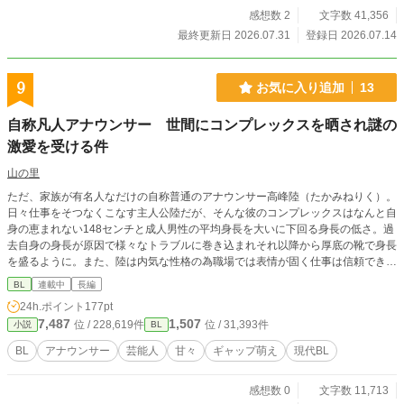
感想数 2
文字数 41,356
最終更新日 2026.07.31
登録日 2026.07.14
9
お気に入り追加
13
自称凡人アナウンサー 世間にコンプレックスを晒され謎の
激愛を受ける件
山の里
ただ、家族が有名人なだけの自称普通のアナウンサー高峰陸（たかみねりく）。
日々仕事をそつなくこなす主人公陸だが、そんな彼のコンプレックスはなんと自
身の恵まれない148センチと成人男性の平均身長を大いに下回る身長の低さ。過
去自身の身長が原因で様々なトラブルに巻き込まれそれ以降から厚底の靴で身長
を盛るように。また、陸は内気な性格の為職場では表情が固く仕事は信頼できる
が真面目でとっつきづらいという印象を持たれており職場で孤立したつまらない
BL
連載中
長編
日々を歩んでいる。そんな陸だが、とある人気ドッキリ番組をきっかけに陸自身
24h.ポイント
177pt
の周囲からの印象が変わっていくことに、、、、
7,487
1,507
位 / 228,619件
位 / 31,393件
小説
BL
BL
アナウンサー
芸能人
甘々
ギャップ萌え
現代BL
感想数 0
文字数 11,713