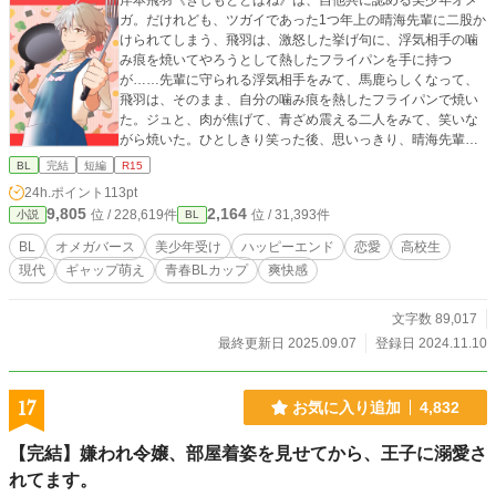
岸本飛羽《きしもととばね》は、自他共に認める美少年オメ
ガ。だけれども、ツガイであった1つ年上の晴海先輩に二股か
けられてしまう、飛羽は、激怒した挙げ句に、浮気相手の噛
み痕を焼いてやろうとして熱したフライパンを手に持つ
が……先輩に守られる浮気相手をみて、馬鹿らしくなって、
飛羽は、そのまま、自分の噛み痕を熱したフライパンで焼い
た。ジュと、肉が焦げて、青ざめ震える二人をみて、笑いな
がら焼いた。ひとしきり笑った後、思いっきり、晴海先輩に
フライパンを投げてやろうとおもったけど、できなくて、メ
BL
完結
短編
R15
チャクチャでかい音をガシャーンて出してコンロに叩きつけ
24h.ポイント
113pt
て、「さよなら」ってこの世で一番冷たい声を出した。 ◆本
9,805
2,164
位 / 228,619件
位 / 31,393件
小説
BL
編完結済み 。いつもながら反応くださる皆様ありがとうござ
いました。読んでもらえて嬉しかったです。 ◆花々緒さんか
BL
オメガバース
美少年受け
ハッピーエンド
恋愛
高校生
らいただいた、表紙絵と８話に挿し絵があります。なんと追
現代
ギャップ萌え
青春BLカップ​
爽快感
加で色を塗ってくださいました！ありがとうございます。
文字数 89,017
最終更新日 2025.09.07
登録日 2024.11.10
17
お気に入り追加
4,832
【完結】嫌われ令嬢、部屋着姿を見せてから、王子に溺愛さ
れてます。