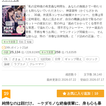
スカッと文庫
「私の定時後の有意義な時間を、あなたの無能さで一秒たり
とも削らないでいただきたい」 神楽坂怜（かぐらざか れ
い）、30歳。外資系コンサルの敏腕マネージャー。 仕事は常
に定時退社。他人に流されず、自分の機嫌は自分で取るのが
モットーの彼女だが、世の中は「舐めてかかってくる理不尽
な害悪」で溢れている。 理不尽なクレーマー、マナー違反の
乗客、手柄を奪うお局に、マウンティング同級生――。 そん
な奴らは、怜の「冷徹な法律知識」と「ド詰めの正論」で、
その場で即座に社会的にデバッグ（即死）！ 仕事終わりのデ
キャラ文芸
完結
短編
トックスに最適な、一話完結型のスマートざまぁ劇。 ――の
24h.ポイント
21pt
はずだった。 「神楽坂さん、今日もお疲れ様です。はい、特
25,134
258
位 / 228,619件
位 / 5,635件
小説
キャラ文芸
製の甘いココア」 「こ、これは……自律神経調整効果を狙っ
た、極めて合理的な飲料ですね。ふ、不整脈（バグ）を検知
OL
ざまぁ
スカッと
1話完結
日常
ギャップ萌え
ロジック
しました」 怜の唯一の避難所であるブックカフェのマスタ
論破
ラブコメ
クレーマー
ー・陸（りく）の前でだけは、なぜか脳内CPUがオーバーヒ
ートして超ポンコツの恋愛初心者になってしまい――！？
【1話約2000文字でサクッと読める、働く女性に贈るスカッ
感想数 0
文字数 38,140
とラブコメディ！】
最終更新日 2026.07.22
登録日 2026.07.17
29
お気に入り追加
10
純情なのは顔だけ。 ～ケダモノな絶倫後輩に、身も心も暴