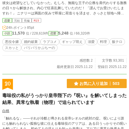
彼女は絶望などしていなかった。むしろ、無能な王子の公務を肩代わりする激務
の日々から解放され、内心で狂喜乱舞していたのだ！ 「謹んでお受けいたしま
すわ！」 ニナリーは満面の笑みで即座に荷造りを済ませ、さっさと領地へ帰っ
てしまう。
恋愛
完結
長編
R15
24h.ポイント
85pt
11,570
5,248
位 / 228,619件
位 / 66,320件
小説
恋愛
悪役令嬢
婚約破棄
ラブコメ
ギャップ萌え
溺愛
料理
飯テロ
スカッと
パリパリかぷちーの
感想数 2
文字数 93,301
最終更新日 2025.11.22
登録日 2025.11.22
20
お気に入り追加
503
毒味役の私がうっかり皇帝陛下の『呪い』を解いてしまった
結果、異常な執着（物理）で迫られています
白桃
「触れるな」――それが冷酷と噂される皇帝レオルの絶対の掟。 呪いにより誰
にも触れられない孤独な彼に仕える毒味役のアリアは、ある日うっかりその呪い
を解いてしまう。 初めて人の温もりを知った皇帝は、アリアに異常な執着を見