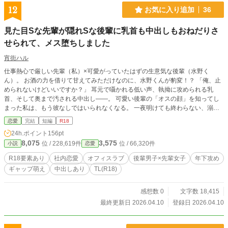
える、激しく、淫らで、蕩けるような「お仕置き（ドスケベセックス）」が幕を
12
お気に入り追加
36
開ける！ 【お上品な若旦那×実は肉食なドスケベ若奥様】の、身も心もぐちゃぐ
ちゃに暴かれる濃厚和風新婚ラブ！
見た目Sな先輩が隠れSな後輩に乳首も中出しもおねだりさ
せられて、メス堕ちしました
宵街ハル
仕事熱心で厳しい先輩（私）×可愛がっていたはずの生意気な後輩（水野く
ん）。 お酒の力を借りて甘えてみただけなのに、水野くんが豹変！？ 「俺、止
められないけどいいですか？」 耳元で囁かれる低い声、執拗に攻められる乳
首、そして奥まで汚される中出し――。 可愛い後輩の「オスの顔」を知ってし
まった私は、もう彼なしではいられなくなる。 一夜明けても終わらない、溺愛
と執着の物語。 ※本作はpixivからの再録です。 ※サイトの傾向に合わせ、タイ
恋愛
完結
短編
R18
トルや内容を一部調整しております。
24h.ポイント
156pt
8,075
3,575
位 / 228,619件
位 / 66,320件
小説
恋愛
R18要素あり
社内恋愛
オフィスラブ
後輩男子×先輩女子
年下攻め
ギャップ萌え
中出しあり
TL(R18)
感想数 0
文字数 18,415
最終更新日 2026.04.10
登録日 2026.04.10