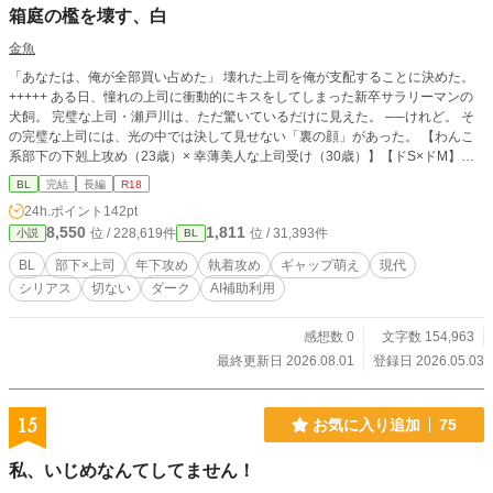
箱庭の檻を壊す、白
金魚
​「あなたは、俺が全部買い占めた」 壊れた上司を俺が支配することに決めた。
+++++ ある日、憧れの上司に衝動的にキスをしてしまった新卒サラリーマンの
犬飼。 完璧な上司・瀬戸川は、ただ驚いているだけに見えた。 ──けれど。 そ
の完璧な上司には、光の中では決して見せない「裏の顔」があった。 ​【わんこ
系部下の下剋上攻め（23歳）× 幸薄美人な上司受け（30歳）】【ドS×ドM】
【光×闇】 「共依存」「歪な主従関係」「昼夜逆転のギャップ」がお好きな方、
BL
完結
長編
R18
どうぞ。 （※無断転載禁止です。） （※他サイトにも投稿しています。）
24h.ポイント
142pt
8,550
1,811
位 / 228,619件
位 / 31,393件
小説
BL
BL
部下×上司
年下攻め
執着攻め
ギャップ萌え
現代
シリアス
切ない
ダーク
AI補助利用
感想数 0
文字数 154,963
最終更新日 2026.08.01
登録日 2026.05.03
15
お気に入り追加
75
私、いじめなんてしてません！