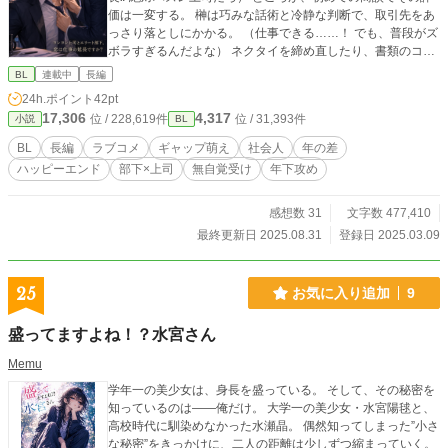
価は一変する。 榊は巧みな話術と冷静な判断で、取引先をあ
っさり落としにかかる。 （仕事できる……！ でも、普段がズ
ボラすぎるんだよな） ネクタイを締め直したり、書類のコー
ヒー染みを指摘したり―― なぜか陽翔は、榊の世話を焼くよ
BL
連載中
長編
うになっていく。 そして気づく。 「この人、仕事中はめちゃ
24h.ポイント
42pt
くちゃデキるのに……なんでこんなに色気ダダ漏れなん
17,306
4,317
位 / 228,619件
位 / 31,393件
小説
BL
だ？」 煙草をくゆらせる仕草。 ネクタイを緩める無防備な
姿。 そのたびに、陽翔の理性は削られていく。 「俺、もう待
BL
長編
ラブコメ
ギャップ萌え
社会人
年の差
てないんで……」 ついに陽翔は榊を追い詰めるが―― 「……
ハッピーエンド
部下×上司
無自覚受け
年下攻め
お前、ほんまに俺のこと好きなんか？」 攻めるエリート部下
× 無自覚な色気ダダ漏れのオッサン上司。 じわじわ迫る恋の
攻防戦、始まります。 【最新話：主任補佐のくせに、年下部
感想数 31
文字数 477,410
下に見透かされている（気がする）ー関西弁とミルクティー
最終更新日 2025.08.31
登録日 2025.03.09
と、春のすこし前に恋が始まった話】 主任補佐として、ちゃ
んとせなあかん── そう思っていたのに、君はなぜか、俺
の“弱いとこ”ばっかり見抜いてくる。 春のすこし手前、まだ
25
お気に入り追加
9
肌寒い季節。 新卒配属された年下部下・瀬戸 悠貴は、無表情
で口数も少ないけれど、妙に人の感情に鋭い。 風邪気味で声
盛ってますよね！？水宮さん
がかすれた朝、佐倉 奏太は、彼にそっと差し出された「ミル
クティー」に言葉を失う。 何も言わないのに、なぜか伝わっ
Memu
てしまう。 拒むでも、求めるでもなく、ただそばにいようと
学年一の美少女は、身長を盛っている。 そして、その秘密を
するその距離感に──佐倉の心は少しずつ、ほどけていく。
知っているのは――俺だけ。 大学一の美少女・水宮陽毬と、
年上なのに、守られるみたいで、悔しいけどうれしい。 これ
高校時代に馴染めなかった水瀬晶。 偶然知ってしまった”小さ
はまだ、恋になる“少し前”の物語。 関西弁とミルクティーに
な秘密”をきっかけに、二人の距離は少しずつ縮まっていく。
包まれた、ふたりだけの静かな始まり。 （5月14日より連載