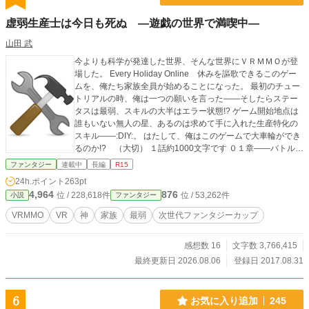
騒がせていく――配信×VRMMO無双コメディ、開幕。
虚弱生産士は今日も死ぬ ―遊戯の世界で満喫中―
山田 武
今よりも科学が発達した世界、そんな世界にＶＲＭＭＯが登
場した。 Every Holiday Online 休みを謳歌できるこのゲー
ムを、俺たち家族全員が始めることになった。 最初のチュー
トリアルの時、俺は一つの願いを言った――そしたらステー
タスは最弱、スキルの大半はエラー状態!? ゲーム開始地点は
誰もいない無人の星、あるのは求めて手に入れた生産特化の
スキル――:DIY:。 はたして、俺はこのゲームで大車輪ができ
るのか!? （大切） １話約1000文字です ０１章――バトル無
し・下準備回 ０２章――冒険の始まり・死に続ける ０３章―
ファンタジー
連載中
長編
R15
―『超越者』・騎士の国へ ０４章――森の守護獣・イベント
24h.ポイント
263pt
参加 ０５章――ダンジョン・未知との遭遇 ０６章──仙人の
4,964
876
位 / 228,618件
位 / 53,262件
小説
ファンタジー
街・帝国の進撃 ０７章──強さを求めて・錬金の王 ０８章──
魔族の侵略・魔王との邂逅 ０９章──匠天の証明・眠る機械
VRMMO
VR
神
家族
最弱
次世代ファンタジーカップ
龍 １０章──東の果てへ・物ノ怪の巫女 １１章──アンヤク・
封じられし人形 １２章──獣人の都・蔓延る闘争 １３章──当
感想数 16
文字数 3,766,415
千の試練・機械仕掛けの不死者 １４章──天の集い・北の果
て １５章──刀の王様・眠れる妖精 １６章──腕輪祭り・悪鬼
最終更新日 2026.08.06
登録日 2017.08.31
騒動 １７章──幽源の世界・侵略者の侵蝕 １８章──タコヤキ
作り・幽魔と霊王 １９章──剋服の試練・ギルド問題 ２０章
──五州騒動・迷宮イベント ２１章──ＶＳ戦乙女・就職活動
6
お気に入り追加
245