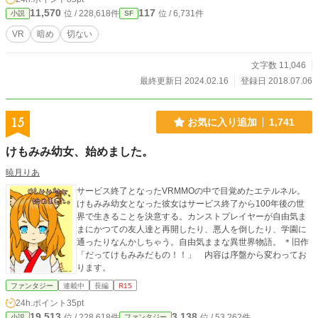
ろでVRMMOの話ってカテゴリ何が一番正しいの？ ただいま諸事情で出すべ
11,570
117
位 / 228,618件
位 / 6,731件
小説
SF
きか否か微妙なので棚上げしてたのとか自サイトの方に上げるべきかどうか悩ん
でたのとか大昔のとかを放出中です。見直しもあまり出来ないのでいつも以上に
VR
暗め
切ない
誤字脱字等も多いです。ご了承下さい。
文字数 11,046
最終更新日 2024.02.16
登録日 2018.07.06
15
お気に入り追加
1,741
けもみみ幼女、始めました。
暁月りあ
サービス終了となったVRMMOの中で目覚めたエテルネル。
けもみみ幼女となった彼女はサービス終了から100年後の世
界で生きることを決意する。カンストプレイヤーが自由気ま
まにかつての友人達と再開したり、悪人を倒したり、学園に
通ったりなんかしちゃう。自由気ままな異世界物語。 ＊旧作
「だってけもみみだもの！！」 内容は序盤から変わってお
ります。
ファンタジー
連載中
長編
R15
24h.ポイント
35pt
19,513
3,138
位 / 228,618件
位 / 53,262件
小説
ファンタジー