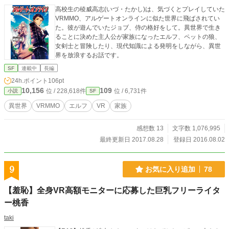
高校生の稜威高志(いづ・たかし)は、気づくとプレイしていた
VRMMO、アルゲートオンラインに似た世界に飛ばされてい
た。彼が遊んでいたジョブ、侍の格好をして。異世界で生き
ることに決めた主人公が家族になったエルフ、ペットの狼、
女剣士と冒険したり、現代知識による発明をしながら、異世
界を放浪するお話です。
SF
連載中
長編
24h.ポイント
106pt
10,156
109
位 / 228,618件
位 / 6,731件
小説
SF
異世界
VRMMO
エルフ
VR
家族
感想数 13
文字数 1,076,995
最終更新日 2017.08.28
登録日 2016.08.02
9
お気に入り追加
78
【羞恥】全身VR高額モニターに応募した巨乳フリーライタ
ー桃香
taki