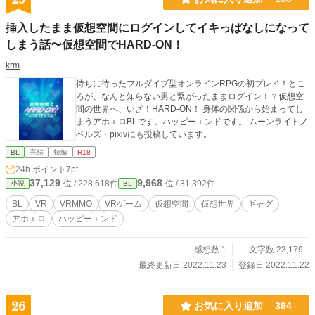
挿入したまま仮想空間にログインしてイキっぱなしになって
しまう話〜仮想空間でHARD-ON！
krm
待ちに待ったフルダイブ型オンラインRPGの初プレイ！とこ
ろが、なんと知らない男と繋がったままログイン！？仮想空
間の世界へ、いざ！HARD-ON！ 身体の関係から始まってし
まうアホエロBLです。ハッピーエンドです。 ムーンライトノ
ベルズ・pixivにも投稿しています。
BL
完結
短編
R18
24h.ポイント
7pt
37,129
9,968
位 / 228,618件
位 / 31,392件
小説
BL
BL
VR
VRMMO
VRゲーム
仮想空間
仮想世界
ギャグ
アホエロ
ハッピーエンド
感想数 1
文字数 23,179
最終更新日 2022.11.23
登録日 2022.11.22
26
お気に入り追加
394