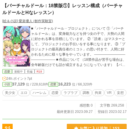
【バーチャルドール：18禁版①】レッスン構成（バーチャ
ルドールとHなレッスン）
[絵＆小説] 愛楽優人 (創作実験室)
■「バーチャルドール・プロジェクト」について ①「バーチ
ャルドール」は、変身能力などを持つ女の子で、大勢の人間
に好かれる事を目標にしています。 ②「読者」はマスターと
して、プロジェクトのお手伝いをする事になります。 ③「プ
ロジェクトの最高責任者のミコト」の思い付きで、人間に好
かれるために様々な事をやっています。 ―――――――――
――――――― ■ 作品について （18禁作品が苦手な場合は、
全年齢版だけでも話が成立するようになっています） 【バー
チャルドール：共通版①】導入（プロローグ＆はじめてのレ
恋愛
連載中
長編
R18
ッスン） ↓ 【バーチャルドール：全年齢版①】レッスン
24h.ポイント
7pt
構成（バーチャルドールと同棲生活） ↓ 【バーチャルド
37,129
16,223
位 / 228,618件
位 / 66,320件
小説
恋愛
ール：18禁版①】レッスン構成（バーチャルドールとHなレ
ッスン） ―――――――――――――――― ■「個人サ
美少女
エロ
ハーレム
恋愛
ラブラブ
調教
拘束
VR
妄想
イト」と「投稿サイト」について ○「個人サイト」では、
『文章作品以外』を公開しています。 ○「投稿サイト(こ
感想数 0
文字数 269,258
こ)」では、『文章作品』を公開しています。 ■個人サイト
「バーチャルドール・プロジェクト」 https://create9812.blo
最終更新日 2023.09.27
登録日 2023.02.17
g.jp/archives/18333728.html ・
25
お気に入り追加
153