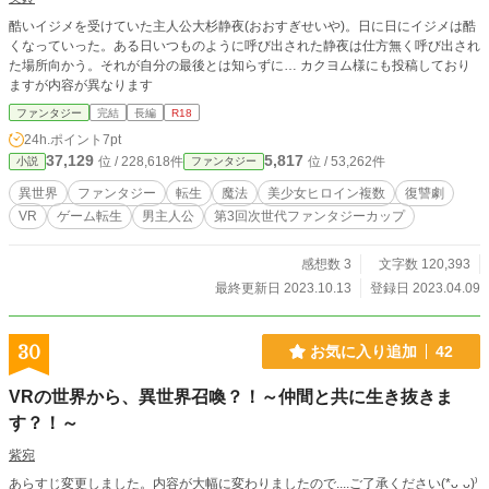
酷いイジメを受けていた主人公大杉静夜(おおすぎせいや)。日に日にイジメは酷
くなっていった。ある日いつものように呼び出された静夜は仕方無く呼び出され
た場所向かう。それが自分の最後とは知らずに… カクヨム様にも投稿しており
ますが内容が異なります
ファンタジー
完結
長編
R18
24h.ポイント
7pt
37,129
5,817
位 / 228,618件
位 / 53,262件
小説
ファンタジー
異世界
ファンタジー
転生
魔法
美少女ヒロイン複数
復讐劇
VR
ゲーム転生
男主人公
第3回次世代ファンタジーカップ
感想数 3
文字数 120,393
最終更新日 2023.10.13
登録日 2023.04.09
30
お気に入り追加
42
VRの世界から、異世界召喚？！～仲間と共に生き抜きま
す？！～
紫宛
あらすじ変更しました。内容が大幅に変わりましたので....ご了承ください(*ᴗˬᴗ)⁾