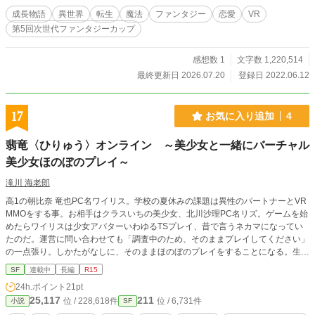
成長物語
異世界
転生
魔法
ファンタジー
恋愛
VR
第5回次世代ファンタジーカップ
感想数 1
文字数 1,220,514
最終更新日 2026.07.20
登録日 2022.06.12
17
お気に入り追加
4
翡竜〈ひりゅう〉オンライン ～美少女と一緒にバーチャル
美少女ほのぼのプレイ～
滝川 海老郎
高1の朝比奈 竜也PC名ワイリス。学校の夏休みの課題は異性のパートナーとVR
MMOをする事。お相手はクラスいちの美少女、北川沙理PC名リズ。ゲームを始
めたらワイリスは少女アバターいわゆるTSプレイ、昔で言うネカマになってい
たのだ。運営に問い合わせても「調査中のため、そのままプレイしてください」
の一点張り。しかたがなしに、そのままほのぼのプレイをすることになる。生活
系ちょろっと戦闘、楽しく適当にゲームプレイ。 #全30話6万文字。当作品は20
SF
連載中
長編
R15
20年12月～2021年1月に書かれたもので、途中で終わりますが暫定公開しま
24h.ポイント
21pt
す。続きは未定です。
25,117
211
位 / 228,618件
位 / 6,731件
小説
SF