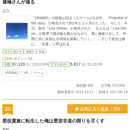
運極さんが通る
スウ
『VRMMO』の技術が詰まったゲームの1次作、『Potential of
the story』が発売されて約1年と２ヶ月がたった。 そして、今
日、新作『Live Online』が発売された。 主人公は『Live Onli
ne』の世界で掲示板を騒がせながら、運に極振りをして、仲
間と共に未知なる領域を探索していく。……そして彼女は後
に、「災運」と呼ばれる。
ファンタジー
連載中
長編
24h.ポイント
7pt
37,129
5,817
位 / 228,618件
位 / 53,262件
小説
ファンタジー
VRMMO
VR
ゲーム
感想数 409
文字数 519,995
最終更新日 2018.10.23
登録日 2017.06.19
29
お気に入り追加
256
悪役貴族に転生した俺は悪逆非道の限りを尽くす
美鈴