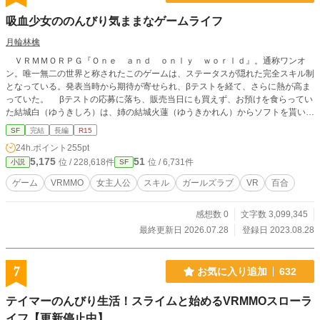
２２章──休日開放・家族冒険 ２３章──千■万■・■■の主（予
定） タイトル通りになるのは二章以降となります、予めご了
吸血少女ののんびり気ままなゲームライフ
承を。
月輪林檎
ＶＲＭＭＯＲＰＧ『Ｏｎｅ ａｎｄ ｏｎｌｙ ｗｏｒｌｄ』。通称ワンオ
ン。唯一無二の世界と称されたこのゲームは、ステータスが隠れた完全スキル制
となっている。発表当時から期待が寄せられ、βテストを経て、さらに熱が高ま
っていた。 βテストの応募に落ち、販売当日にも買えず、お預けを食らってい
た結城白（ゆうきしろ）は、姉の結城火蓮（ゆうきかれん）からソフトを貰い、
一ヶ月遅れでログインした。ハクと名付けたアバターを設定し、初期武器を剣に
SF
完結
長編
R15
して、ランダムで一つ貰えるスキルを楽しみにしていた。 そんなハクが手に
24h.ポイント
255pt
入れたのは、不人気スキルの【吸血】だった。有用な一面もあるが、通常のプレ
5,175
51
位 / 228,618件
位 / 6,731件
小説
SF
イヤーには我慢出来なかったデメリットがあった。だが、ハクは、そのデメリッ
トを受け止めた上で、このスキルを使う事を選ぶ。 吸血少女が織りなすのん
ゲーム
VRMMO
女主人公
スキル
ガールズラブ
VR
百合
びり気ままなＶＲＭＭＯライフ。
感想数 0
文字数 3,099,345
最終更新日 2026.07.28
登録日 2023.08.28
7
お気に入り追加
632
テイマーのんびり生活！スライムと始めるVRMMOスローラ
イフ【更新停止中】