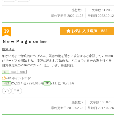
感想数 0
文字数 61,203
最終更新日 2022.11.28
登録日 2022.10.12
19
お気に入り追加
582
Ｎｅｗ Ｐａｇｅ on-line
腹減り雀
細かい処まで徹底的に作り込み、既存の物を遥かに凌駕すると豪語したVRmmo
がサービスを開始する。 友達に誘われて始める、どこまでも自分の道を行く無
自覚暴走娘のVRmmoプレイ日記。 いざ、暴走開始。
SF
完結
長編
24h.ポイント
21pt
25,117
211
位 / 228,618件
位 / 6,731件
小説
SF
VR
日常
感想数 2
文字数 160,073
最終更新日 2019.02.23
登録日 2017.02.26