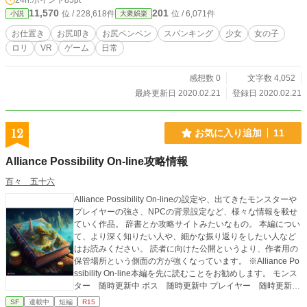
24h.ポイント
85pt
11,570
201
位 / 228,618件
位 / 6,071件
小説
大衆娯楽
お仕置き
お尻叩き
お尻ペンペン
スパンキング
少女
女の子
ロリ
VR
ゲーム
日常
感想数 0
文字数 4,052
最終更新日 2020.02.21
登録日 2020.02.21
12
お気に入り追加
11
Alliance Possibility On-line攻略情報
百々 五十六
Alliance Possibility On-lineの設定や、出てきたモンスターや
プレイヤーの強さ、NPCの背景設定など、様々な情報を載せ
ていく作品。 辞書とか攻略サイトみたいなもの。 本編につい
て、より深く知りたい人や、細かな振り返りをしたい人など
はお読みください。 読者に向けた公開というより、作者用の
保管場所という側面の方が強くなっています。 ※Alliance Po
ssibility On-line本編を先に読むことをお勧めします。 モンス
ター 随時更新中 ボス 随時更新中 プレイヤー 随時更新中
NPC 随時更新中 リアル人間 随時更新中 アイテム 随時更
SF
連載中
短編
R15