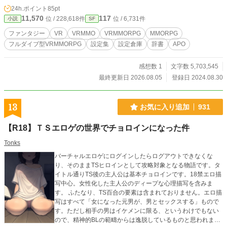
新中 装備 随時更新中 店 随時更新中 フィールド 随時更
24h.ポイント
85pt
新中 スキル 随時更新中 称号 随時更新中 設定 随時更新
11,570
117
位 / 228,618件
位 / 6,731件
小説
SF
中 用語 随時更新中 資料 随時更新中 料理 随時更新中 成
長記録 随時更新中 生産 完了 削除話 随時更新中
ファンタジー
VR
VRMMO
VRMMORPG
MMORPG
フルダイブ型VRMMORPG
設定集
設定倉庫
辞書
APO
感想数 1
文字数 5,703,545
最終更新日 2026.08.05
登録日 2024.08.30
13
お気に入り追加
931
【R18】ＴＳエロゲの世界でチョロインになった件
Tonks
バーチャルエロゲにログインしたらログアウトできなくな
り、そのままTSヒロインとして攻略対象となる物語です。タ
イトル通りTS後の主人公は基本チョロインです。18禁エロ描
写中心。女性化した主人公のディープな心理描写を含みま
す。 ふたなり、TS百合の要素は含まれておりません。エロ描
写はすべて「女になった元男が、男とセックスする」もので
す。ただし相手の男はイケメンに限る、というわけでもない
ので、精神的BLの範疇からは逸脱しているものと思われま