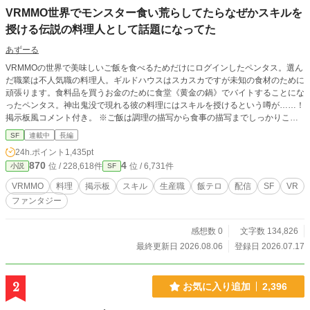
VRMMO世界でモンスター食い荒らしてたらなぜかスキルを
授ける伝説の料理人として話題になってた
あずーる
VRMMOの世界で美味しいご飯を食べるためだけにログインしたペンタス。選ん
だ職業は不人気職の料理人。ギルドハウスはスカスカですが未知の食材のために
頑張ります。食料品を買うお金のために食堂《黄金の鍋》でバイトすることにな
ったペンタス。神出鬼没で現れる彼の料理にはスキルを授けるという噂が……！
掲示板風コメント付き。 ※ご飯は調理の描写から食事の描写までしっかりこっ
てり書いていますのでそこをお楽しみいただければ幸いです。
SF
連載中
長編
24h.ポイント
1,435pt
870
4
位 / 228,618件
位 / 6,731件
小説
SF
VRMMO
料理
掲示板
スキル
生産職
飯テロ
配信
SF
VR
ファンタジー
感想数 0
文字数 134,826
最終更新日 2026.08.06
登録日 2026.07.17
2
お気に入り追加
2,396