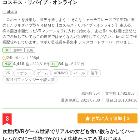
コスモス・リバイブ・オンライン
hirahara
ロボットを操縦し、世界を旅しよう！ そんなキャッチフレーズで半年前に発
売したフルダイブ型ＶＲＭＭＯ【コスモス・リバイブ・オンライン】 主人公、
柊木燕は念願だったVRマシーンを手に入れて始める。 あと作中の技術は空想な
ので矛盾していてもこの世界ではそうなんだと納得してください。 twitchにて作
業配信をしています。サボり監視員を募集中 ディスコードサーバー作りまし
た。近況ボードに招待コード貼っておきます
SF
連載中
長編
24h.ポイント
298pt
4,416
34
位 / 228,618件
位 / 6,731件
小説
SF
VR
ロボット
ゲーム
VRMMO
バトル
製作
第14回ファンタジー小説大賞
感想数 354
文字数 1,482,858
最終更新日 2023.07.08
登録日 2018.04.30
3
お気に入り追加
2
次世代VRゲーム世界でリアルの女ども食い散らかしてハー
レムなのに一生気づかない人生終わってる系おじさん