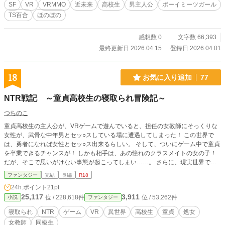
SF
VR
VRMMO
近未来
高校生
男主人公
ボーイミーツガール
TS百合
ほのぼの
感想数 0
文字数 66,393
最終更新日 2026.04.15
登録日 2026.04.01
18
お気に入り追加
77
NTR戦記 ～童貞高校生の寝取られ冒険記～
つちのこ
童貞高校生の主人公が、VRゲームで遊んでいると、担任の女教師にそっくりな
女性が、武骨な中年男とセッ○スしている場に遭遇してしまった！ この世界で
は、勇者になれば女性とセッ○ス出来るらしい。 そして、ついにゲーム中で童貞
を卒業できるチャンスが！ しかも相手は、あの憧れのクラスメイトの女の子！
だが、そこで思いがけない事態が起こってしまい……。 さらに、現実世界で
も、担任の女教師とあの男がセッ○スしている現場に遭遇してしまう。 あれっ
ファンタジー
完結
長編
R18
て、ゲームの世界の出来事じゃなかったの？ もしかして、ゲームの世界と現実
24h.ポイント
21pt
の世界が……！ という、童貞高校生の寝取られファンタジー物語です。 サブタ
25,117
3,911
位 / 228,618件
位 / 53,262件
小説
ファンタジー
イトルに付いている印は、「★…セッ○スシーンあり」「☆…前戯またはフェラ
のみあり」です。
寝取られ
NTR
ゲーム
VR
異世界
高校生
童貞
処女
女教師
同級生