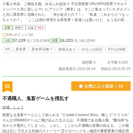
※素人作品、ご都合主義、ゆるふわ設定※ 不定期更新 VRのRPG世界でギルド
メンバーと共に楽しんでいたアリシア（舞衣）は、そこに集まっていたギルメン
と共に異世界に召喚された。 「何が起きたの？！」 「私達、これからどうなっ
ちゃうの？」 「ここは僕が管理する異世界！君達には悪いけど、もう元の世界
には帰れないよ♪」 と言ったのは、その世界に呼んだ、VRのRPG世界のマスコ
恋愛
連載中
短編
R15
ットキャラ（自称神様）だった。しかも、戻る手立てはないと言う！ 「アリシ
24h.ポイント
7pt
ア....」 「分かってる、みんなは私が守るわ」 仕方ないので、この世界で、仲間
37,129
16,223
位 / 228,618件
位 / 66,320件
小説
恋愛
と共に生きる為に戦いますっ！
VR
異世界
異世界召喚？
他視点あり
ゆるふわ設定
R15は保険
感想数 0
文字数 6,083
最終更新日 2022.06.16
登録日 2022.05.25
31
お気に入り追加
10
不遇職人、鬼畜ゲームを撹乱す
結城 しょう
親愛なる鬼畜ゲームとして知られる『Crystal Connect Story』略して"クリコネ"
そんなVRMMOゲームに飛び込んだ主人公は、不遇職である職人職、"魔法師"を
分からず選択してしまった。 しかし、ここから不遇職の逆襲が始まる。 この物
語は主に ①主人公目線のストーリー ②ドローンメモ→物語や重要要素の補足用