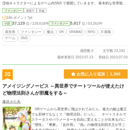
③他キャラクターによるゲーム内SNS で展開していきます。 基本的な世界観は
すでにあるのですが、主人公の発見や、ゲーム内SNSの中で小出しにしようと
ファンタジー
連載中
長編
思っています。 ただ、要望があればその設定メモも投稿したいと思っていま
24h.ポイント
7pt
す。 初めての投稿で手探りですが、どうぞお楽しみください。 ※また、本作品
37,129
5,817
位 / 228,618件
位 / 53,262件
小説
ファンタジー
はweb小説サイト「小説家になろう」、「カクヨム」にも投稿しております。
異世界
ファンタジー
魔法
VR
VRMMO
RPG
不遇職
ゲーム
SNS
感想数 0
文字数 23,192
最終更新日 2023.07.23
登録日 2023.07.03
32
お気に入り追加
1,390
アメイジングノービス ～異世界でチートツールが使えたけ
ど物理法則さんが邪魔をする～
逢須 かた丸
VRゲームから異世界に飛ばされてみたら、最大の敵は魔王
でも邪神でもなくて『物理法則』だった。 チートスキルで
ステータスやパラメーターを自由に変えることが出来るのに
『慣性』『摩擦』『反作用』『熱』の物理法則四天王が手ご