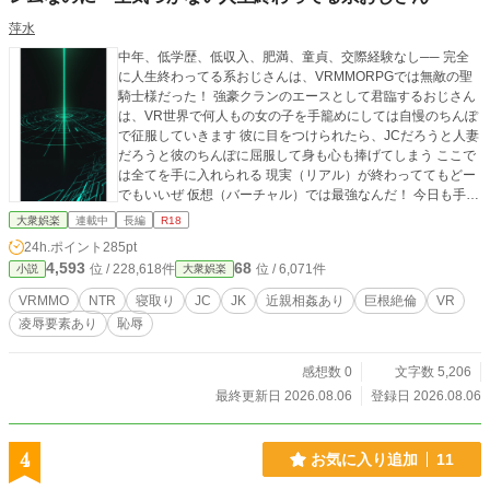
萍水
中年、低学歴、低収入、肥満、童貞、交際経験なし── 完全
に人生終わってる系おじさんは、VRMMORPGでは無敵の聖
騎士様だった！ 強豪クランのエースとして君臨するおじさん
は、VR世界で何人もの女の子を手籠めにしては自慢のちんぽ
で征服していきます 彼に目をつけられたら、JCだろうと人妻
だろうと彼のちんぽに屈服して身も心も捧げてしまう ここで
は全てを手に入れられる 現実（リアル）が終わっててもどー
でもいいぜ 仮想（バーチャル）では最強なんだ！ 今日も手当
たり次第、気に入った女を食い散らかして嬲り尽くすおじさ
大衆娯楽
連載中
長編
R18
ん でも実は彼が仮想の世界で食い散らかしてる女の子達っ
24h.ポイント
285pt
て……？ ※おじさんは最後まで絶対に何も気づきません ※お
4,593
68
位 / 228,618件
位 / 6,071件
小説
大衆娯楽
じさんは最後まで童貞のままです ※おじさんは最後まで人生
終わってます ※基本的に非処女ばかり登場します ※寝取り要
VRMMO
NTR
寝取り
JC
JK
近親相姦あり
巨根絶倫
VR
素を含みます ※近親相姦（？）要素を含みます ※Hシーンの
凌辱要素あり
恥辱
あるエピソードに「★」がつきます ※TIPSは読んでも読まな
くても大丈夫です
感想数 0
文字数 5,206
最終更新日 2026.08.06
登録日 2026.08.06
4
お気に入り追加
11