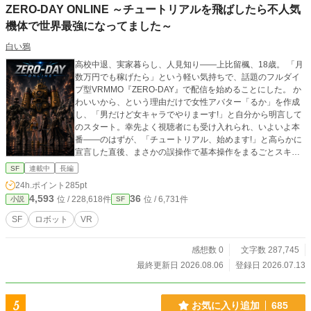
ZERO-DAY ONLINE ～チュートリアルを飛ばしたら不人気
機体で世界最強になってました～
白い鴉
高校中退、実家暮らし、人見知り――上比留楓、18歳。 「月
数万円でも稼げたら」という軽い気持ちで、話題のフルダイ
ブ型VRMMO『ZERO-DAY』で配信を始めることにした。 か
わいいから、という理由だけで女性アバター「るか」を作成
し、「男だけど女キャラでやりまーす!」と自分から明言して
のスタート。幸先よく視聴者にも受け入れられ、いよいよ本
番――のはずが、「チュートリアル、始めます!」と高らかに
宣言した直後、まさかの誤操作で基本操作をまるごとスキッ
プしてしまう。 説明ゼロのまま丸腰で戦場に放り出された楓
SF
連載中
長編
が、整備拠点の片隅でようやく見つけたのは、誰にも選ばれ
24h.ポイント
285pt
ることなく放置されていた、黄色くて巨大な不人気機体。
4,593
36
位 / 228,618件
位 / 6,731件
小説
SF
「なんかこれでいいや」の一言で組み上げたその機体を、彼
は「イエローサブマリン」と名付ける。 変形の仕方すら分か
SF
ロボット
VR
らないまま、ひたすら徒歩で戦場へ向かう新人配信者――の
はずが、その戦いぶりはどこかおかしい。敵の攻撃は確かに
感想数 0
文字数 287,745
当たっているはずなのに、なぜか一切ダメージを受けない。
本人はいたって真面目に「この機体、足遅いし弱いなあ」と
最終更新日 2026.08.06
登録日 2026.07.13
思い込んだままなのに、気づけば視聴者から「不沈艦」と呼
ばれ始めていた。 無自覚、無頓着、そして圧倒的。 「チュー
トリアルを飛ばした男」が、誰にも気づかれないまま世界を
5
お気に入り追加
685