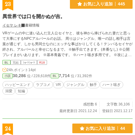
23
お気に入り追加
445
異世界では口を開かぬが吉。
イセヤ レキ
書籍情報
VRゲームの中に迷い込んだ主人公セイヤと、彼を神から捧げられた妻だと思っ
て大事にするNPCアルバールのお話。 周りはジャングル、唯一の話し相手は言
葉が通じず、しかも男同士なのにエッチな事ばかりしてくる！テンパるセイヤが
絆され、アルバールと幸せになるまで。 ※触手出てきます。(本番なし) ※公開
プレイまがいあります。 ※基本青姦です。 ※ハート喘ぎ多用です。 ※攻による
フェラあり。 ※功の自慰描写あり。
BL
完結
ｼｮｰﾄｼｮｰﾄ
R18
24h.ポイント
14pt
30,286
7,714
位 / 228,618件
位 / 31,392件
小説
BL
ハッピーエンド
ラブコメ
VR
ジャングル
触手
ハート喘ぎ
溺愛
短編
感想数 6
文字数 36,106
最終更新日 2021.12.24
登録日 2021.12.17
24
お気に入り追加
44