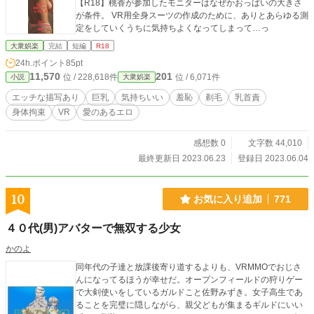
【R18】桃香が参加したモニターはなぜかおっぱいの大きさ
が条件。 VR用全身スーツの作成のために、ありとあらゆる測
定をしていくうちに気持ちよくなってしまって…っ
大衆娯楽
完結
短編
R18
24h.ポイント
85pt
11,570
201
位 / 228,618件
位 / 6,071件
小説
大衆娯楽
エッチな描写あり
巨乳
気持ちいい
羞恥
剃毛
乳首責
身体拘束
VR
愛のあるエロ
感想数 0
文字数 44,010
最終更新日 2023.06.23
登録日 2023.06.04
10
お気に入り追加
771
４０代(男)アバターで無双する少女
かのよ
同年代の子達と放課後寄り道するよりも、VRMMOでおじさ
んになってるほうが幸せだ。オープンフィールドの狩りゲー
で大剣使いをしているガルドこと佐野みずき。女子高生であ
ることを完璧に隠しながら、親父どもが集まるギルドにいい