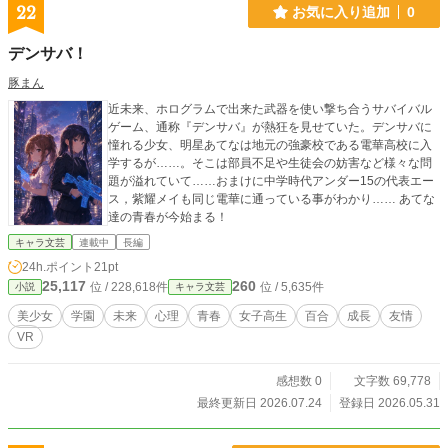
22
お気に入り追加
0
デンサバ！
豚まん
近未来、ホログラムで出来た武器を使い撃ち合うサバイバル
ゲーム、通称『デンサバ』が熱狂を見せていた。デンサバに
憧れる少女、明星あてなは地元の強豪校である電華高校に入
学するが……。そこは部員不足や生徒会の妨害など様々な問
題が溢れていて……おまけに中学時代アンダー15の代表エー
ス，紫耀メイも同じ電華に通っている事がわかり…… あてな
達の青春が今始まる！
キャラ文芸
連載中
長編
24h.ポイント
21pt
25,117
260
位 / 228,618件
位 / 5,635件
小説
キャラ文芸
美少女
学園
未来
心理
青春
女子高生
百合
成長
友情
VR
感想数 0
文字数 69,778
最終更新日 2026.07.24
登録日 2026.05.31