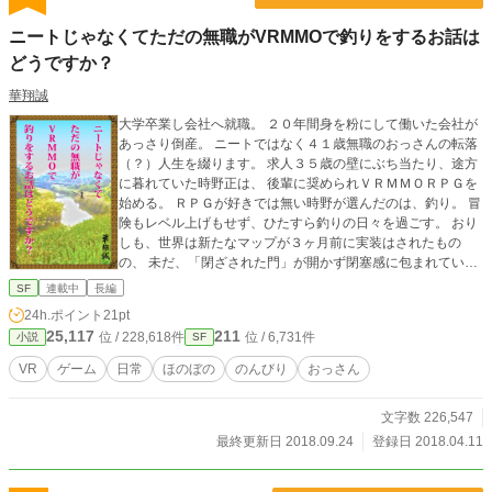
ニートじゃなくてただの無職がVRMMOで釣りをするお話は
どうですか？
華翔誠
大学卒業し会社へ就職。 ２０年間身を粉にして働いた会社が
あっさり倒産。 ニートではなく４１歳無職のおっさんの転落
（？）人生を綴ります。 求人３５歳の壁にぶち当たり、途方
に暮れていた時野正は、 後輩に奨められＶＲＭＭＯＲＰＧを
始める。 ＲＰＧが好きでは無い時野が選んだのは、釣り。 冒
険もレベル上げもせず、ひたすら釣りの日々を過ごす。 おり
しも、世界は新たなマップが３ヶ月前に実装はされたもの
の、 未だ、「閉ざされた門」が開かず閉塞感に包まれてい
た。 【注】本作品は、他サイトでも投稿されている重複投稿
SF
連載中
長編
作品です。
24h.ポイント
21pt
25,117
211
位 / 228,618件
位 / 6,731件
小説
SF
VR
ゲーム
日常
ほのぼの
のんびり
おっさん
文字数 226,547
最終更新日 2018.09.24
登録日 2018.04.11