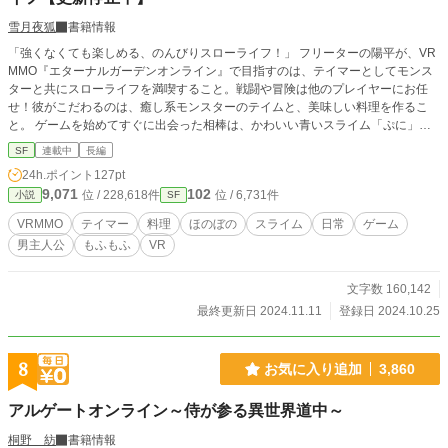
雪月夜狐
書籍情報
「強くなくても楽しめる、のんびりスローライフ！」 フリーターの陽平が、VR
MMO『エターナルガーデンオンライン』で目指すのは、テイマーとしてモンス
ターと共にスローライフを満喫すること。戦闘や冒険は他のプレイヤーにお任
せ！彼がこだわるのは、癒し系モンスターのテイムと、美味しい料理を作るこ
と。 ゲームを始めてすぐに出会った相棒は、かわいい青いスライム「ぷに」。
畑仕事に付き合ったり、料理を手伝ったり、のんびりとした毎日が続く……はず
SF
連載中
長編
だったけれど、テイムしたモンスターが思わぬ成長を見せたり、謎の大型イベン
24h.ポイント
127pt
トに巻き込まれたりと、少しずつ非日常もやってくる？ モンスター牧場でスロ
9,071
102
位 / 228,618件
位 / 6,731件
小説
SF
ーライフ！料理とテイムを楽しみながら、異世界VRMMOでのんびり過ごすほの
ぼのストーリー。 スライムの「ぷに」と一緒に、あなただけのゆったり冒険、
VRMMO
テイマー
料理
ほのぼの
スライム
日常
ゲーム
始めませんか？ 他作品の詳細はこちら: 『転生特典：錬金術師スキルを習得しま
男主人公
もふもふ
VR
した！』 【https://www.alphapolis.co.jp/novel/297545791/906915890】 『辺境
伯家ののんびり発明家 ～異世界でマイペースに魔道具開発を楽しむ日々～』
【https://www.alphapolis.co.jp/novel/297545791/270920526】
文字数 160,142
最終更新日 2024.11.11
登録日 2024.10.25
8
お気に入り追加
3,860
アルゲートオンライン～侍が参る異世界道中～
桐野 紡
書籍情報