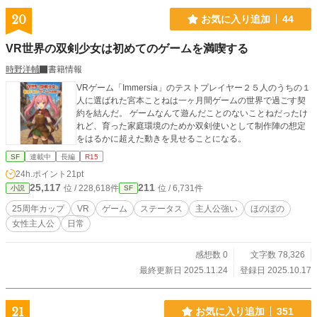
20
お気に入り追加
44
VR世界の双剣少女は初めてのゲームを満喫する
時野洋輔
書籍情報
VRゲーム「Immersia」のテストプレイヤー２５人のうちの１
人に選ばれた宮本ことねは一ヶ月間ゲームの世界で過ごす契
約を結んだ。 ゲームなんて遊んだことのないことねだったけ
れど、育った家庭環境のためか双剣使いとして制作陣の想定
をはるかに超えた動きを見せることになる。
SF
連載中
長編
R15
24h.ポイント
21pt
25,117
211
位 / 228,618件
位 / 6,731件
小説
SF
25周年カップ
VR
ゲーム
ステータス
主人公強い
ほのぼの
女性主人公
日常
感想数 0
文字数 78,326
最終更新日 2025.11.24
登録日 2025.10.17
21
お気に入り追加
351