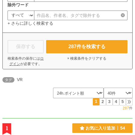
除外ワード
+ さらに詳しく検索する
保存する
287
件を検索する
検索条件の保存には
ロ
× 検索条件をクリアする
グイン
が必要です。
VR
タグ
1
2
3
4
5
287
件
1
お気に入り追加
54