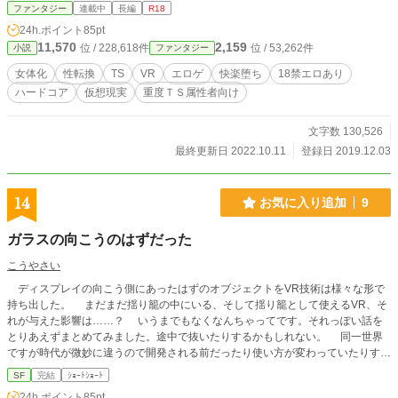
す。 lolokuさんに挿絵を描いていただきました。本作にこれ
ファンタジー
連載中
長編
R18
以上の挿絵は世界中どこを探しても見つからないと思いま
24h.ポイント
85pt
す。
11,570
2,159
位 / 228,618件
位 / 53,262件
小説
ファンタジー
女体化
性転換
TS
VR
エロゲ
快楽堕ち
18禁エロあり
ハードコア
仮想現実
重度ＴＳ属性者向け
文字数 130,526
最終更新日 2022.10.11
登録日 2019.12.03
14
お気に入り追加
9
ガラスの向こうのはずだった
こうやさい
ディスプレイの向こう側にあったはずのオブジェクトをVR技術は様々な形で
持ち出した。 まだまだ揺り籠の中にいる、そして揺り籠として使えるVR、そ
れが与えた影響は……？ いうまでもなくなんちゃってです。それっぽい話を
とりあえずまとめてみました。途中で抜いたりするかもしれない。 同一世界
ですが時代が微妙に違うので開発される前だったり使い方が変わっていたりする
話があります。ポカして間違ってるのも（おい）。 作中VRが原因でない事故
SF
完結
ｼｮｰﾄｼｮｰﾄ
死が複数あるので苦手な方はご注意下さい。……VRの意味とは（爆）。 とこ
24h.ポイント
85pt