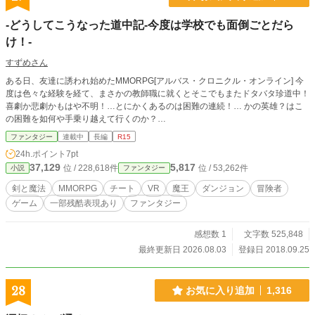
-どうしてこうなった道中記-今度は学校でも面倒ごとだら
け！-
すずめさん
ある日、友達に誘われ始めたMMORPG[アルバス・クロニクル・オンライン] 今
度は色々な経験を経て、まさかの教師職に就くとそこでもまたドタバタ珍道中！
喜劇か悲劇かもはや不明！…とにかくあるのは困難の連続！… かの英雄？はこ
の困難を如何や手乗り越えて行くのか？…
ファンタジー
連載中
長編
R15
24h.ポイント
7pt
37,129
5,817
位 / 228,618件
位 / 53,262件
小説
ファンタジー
剣と魔法
MMORPG
チート
VR
魔王
ダンジョン
冒険者
ゲーム
一部残酷表現あり
ファンタジー
感想数 1
文字数 525,848
最終更新日 2026.08.03
登録日 2018.09.25
28
お気に入り追加
1,316