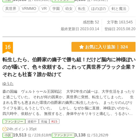
異世界
VRMMO
VR
学園
幼女
転生
ほのぼの
剣と魔法
感想数 52
文字数 163,545
最終更新日 2023.03.14
登録日 2015.08.20
16
お気に入り追加
324
転生したら、伯爵家の嫡子で勝ち組！だけど脳内に神様ぽい
のが囁いて、色々依頼する。これって異世界ブラック企業？
それとも社畜？誰か助けて
ゆうた
森の国編 ヴェルトゥール王国戦記 大学2年生の誠一は、大学生活をまったり
と過ごしていた。 それが何の因果か、異世界に突然、転生してしまった。 生
まれも育ちも恵まれた環境の伯爵家の嫡男に転生したから、 まったりのんびり
ライフを楽しもうとしていた。 しかし、なぜか脳に直接、神様ぽいのから、
四六時中、依頼がくる。 無視すると、身体中がキリキリと痛むし、うるさいし
で、依頼をこなす。 これって異世界ブラック企業？神様の社畜的な感じ？ 依
ファンタジー
連載中
長編
R15
頼をこなしてると、いつの間か英雄扱いで、 いろんな所から依頼がひっきりな
24h.ポイント
35pt
し舞い込む。 誰かこの悪循環、何とかして！ まったりどころか、ヘロヘロな毎
19,513
3,138
位 / 228,618件
位 / 53,262件
小説
ファンタジー
日！誰か助けて