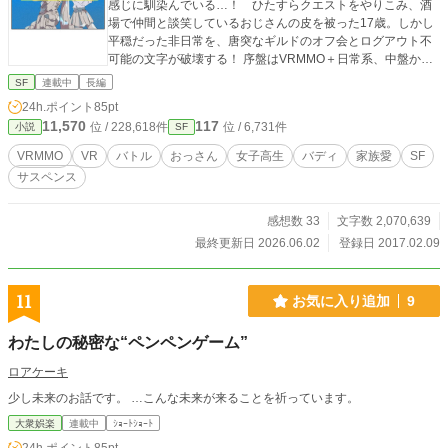
感じに馴染んでいる…！ ひたすらクエストをやりこみ、酒
場で仲間と談笑しているおじさんの皮を被った17歳。しかし
平穏だった非日常を、唐突なギルドのオフ会とログアウト不
可能の文字が破壊する！ 序盤はVRMMO＋日常系、中盤から
転移系の物語に移行していきます。 表紙は茶二三様から頂き
SF
連載中
長編
ました！ありがとうございます！！ 校正を加え同人誌版を出
24h.ポイント
85pt
しています！ https://00kanoyooo.booth.pm/ こちらにて通販
11,570
117
位 / 228,618件
位 / 6,731件
小説
SF
しています。 更新は定期日程で毎月4回行います（２・９・
１７・２３日です） 小説家になろうにも「４０代（男）アバ
VRMMO
VR
バトル
おっさん
女子高生
バディ
家族愛
SF
ターで無双するJK」という名前で投稿しています。 この作品
サスペンス
はフィクションです。作中における犯罪行為を真似すると犯
罪になります。それらを認可・奨励するものではありませ
ん。
感想数 33
文字数 2,070,639
最終更新日 2026.06.02
登録日 2017.02.09
11
お気に入り追加
9
わたしの秘密な“ペンペンゲーム”
ロアケーキ
少し未来のお話です。 …こんな未来が来ることを祈っています。
大衆娯楽
連載中
ｼｮｰﾄｼｮｰﾄ